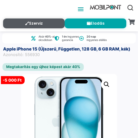
Szerviz
Eladás
Akár
40%
-al
1 év
ingyenes
20 nap
olcsóbban
garancia
ingyenes elállás
Apple iPhone 15 (Újszerű, Független, 128 GB, 6 GB RAM, kék)
Azonosító: 556930
Megtakarítás egy újhoz képest akár 40%
-
5 000 Ft