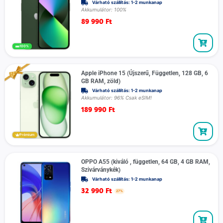
Várható szállítás: 1-2 munkanap
Akkumulátor: 100%
89 990
Ft
100%
Apple iPhone 15 (Újszerű, Független, 128 GB, 6
GB RAM, zöld)
Várható szállítás: 1-2 munkanap
Akkumulátor: 96% Csak eSIM!
189 990
Ft
Prémium
OPPO A55 (kiváló , független, 64 GB, 4 GB RAM,
Szivárványkék)
Várható szállítás: 1-2 munkanap
32 990
Ft
27%