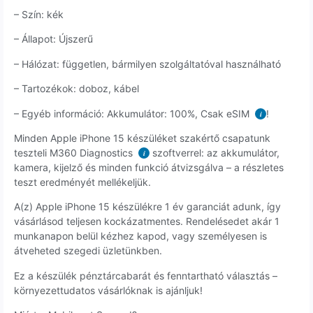
– Szín: kék
– Állapot: Újszerű
– Hálózat: független, bármilyen szolgáltatóval használható
– Tartozékok: doboz, kábel
– Egyéb információ: Akkumulátor: 100%, Csak eSIM
!
i
Minden Apple iPhone 15 készüléket szakértő csapatunk
teszteli M360 Diagnostics
szoftverrel: az akkumulátor,
i
kamera, kijelző és minden funkció átvizsgálva – a részletes
teszt eredményét mellékeljük.
A(z) Apple iPhone 15 készülékre 1 év garanciát adunk, így
vásárlásod teljesen kockázatmentes. Rendelésedet akár 1
munkanapon belül kézhez kapod, vagy személyesen is
átveheted szegedi üzletünkben.
Ez a készülék pénztárcabarát és fenntartható választás –
környezettudatos vásárlóknak is ajánljuk!