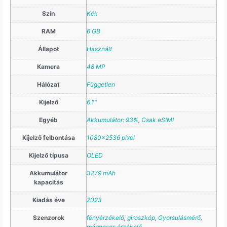
Szín
Kék
RAM
6 GB
Állapot
Használt
Kamera
48 MP
Hálózat
Független
Kijelző
6.1"
Egyéb
Akkumulátor: 93%
,
Csak eSIM!
Kijelző felbontása
1080×2536 pixel
Kijelző típusa
OLED
Akkumulátor
3279 mAh
kapacitás
Kiadás éve
2023
Szenzorok
fényérzékelő
,
giroszkóp
,
Gyorsulásmérő
,
mágneses érzékelő