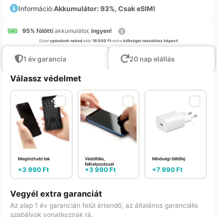
Információ:
Akkumulátor: 93%, Csak eSIM!
95% fölötti
akkumulátor,
ingyen!
Ezzel
spórolunk neked
akár
16 000 Ft
extra
költséget másokhoz képest
!
1 év garancia
20 nap elállás
Válassz védelmet
Megbízható tok
Védőfólia,
Minőségi töltőfej
felhelyezéssel
+
3 990
Ft
+
3 990
Ft
+
7 990
Ft
Vegyél extra garanciát
Az alap 1 év garancián felül értendő, az általános garanciális
szabályok vonatkoznak rá.