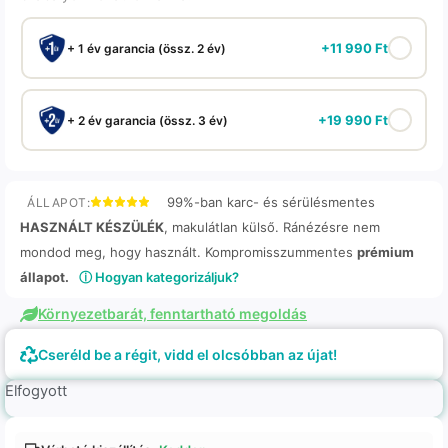
+
11 990
Ft
+ 1 év garancia (össz. 2 év)
+
19 990
Ft
+ 2 év garancia (össz. 3 év)
99%-ban karc- és sérülésmentes
ÁLLAPOT:
HASZNÁLT KÉSZÜLÉK
, makulátlan külső. Ránézésre nem
mondod meg, hogy használt. Kompromisszummentes
prémium
állapot.
ⓘ Hogyan kategorizáljuk?
Környezetbarát, fenntartható megoldás
Cseréld be a régit, vidd el olcsóbban az újat!
Elfogyott