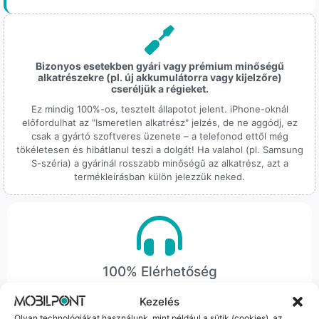
Bizonyos esetekben gyári vagy prémium minőségű
alkatrészekre (pl. új akkumulátorra vagy kijelzőre)
cseréljük a régieket.
Ez mindig 100%-os, tesztelt állapotot jelent. iPhone-oknál
előfordulhat az "Ismeretlen alkatrész" jelzés, de ne aggódj, ez
csak a gyártó szoftveres üzenete – a telefonod ettől még
tökéletesen és hibátlanul teszi a dolgát! Ha valahol (pl. Samsung
S-széria) a gyárinál rosszabb minőségű az alkatrész, azt a
termékleírásban külön jelezzük neked.
100% Elérhetőség
Sok éve a szegedi piac meghatározó szereplői vagyunk.
Kezelés
Nem egy arctalan webshop vagyunk: ha kérdésed van, élő
Olyan technológiákat használunk, mint például a sütik (cookies), az