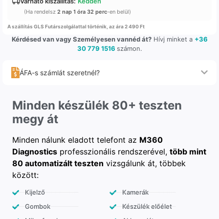
Várható kiszállítás:
Kedden
(Ha rendelsz
2 nap 1 óra 32 perc
-en belül)
A szállítás GLS Futárszolgálattal történik, az ára 2 490 Ft
Kérdésed van vagy Személyesen vannéd át?
Hívj minket a
+36
30 779 1516
számon.
ÁFA-s számlát szeretnél?
Minden készülék 80+ teszten
megy át
Minden nálunk eladott telefont az
M360
Diagnostics
professzionális rendszerével,
több mint
80 automatizált teszten
vizsgálunk át, többek
között:
Kijelző
Kamerák
Gombok
Készülék előélet