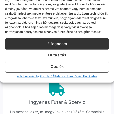
ember veszi fel a telefont, és személyesen is megtalálsz
eszközinformációk tárolására és/vagy elérésére. Mindezt a böngészési
minket Szegeden.
élmény javítása, valamint a személyre szabott vagy nem személyre
szabott hirdetések megjelenítése érdekében tesszük. Ezen technológiák
elfogadása lehetővé teszi számunkra, hogy olyan adatokat dolgozzunk
fel ezen az oldalon, mint a böngészési szokások vagy az egyedi
azonosítók. A hozzájárulás megtagadása vagy visszavonása
hátrányosan befolyásolhat bizonyos funkciókat és szolgáltatásokat.
Korrekt Ügyintézés
Elfogadom
Hibázni emberi dolog, de a felelősségvállalás nálunk alap.
Elutasitás
Ha ritkán előfordul egy hiba, nem kifogásokat keresünk,
hanem megoldást. Szakértő kollégáink azonnal kézbe
Opciók
veszik az ügyedet.
Adatkezelési tájékoztató
Általános Szerződési Feltételek
Ingyenes Futár & Szerviz
Ha messze laksz, mi megyünk a készülékért. Garanciális