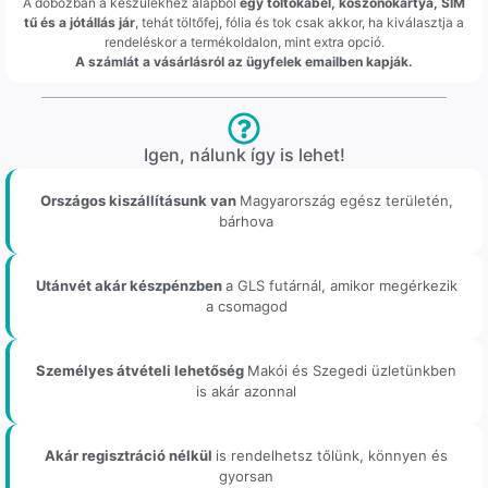
A dobozban a készülékhez alapból
egy töltőkábel, köszönőkártya, SIM
tű és a jótállás jár
, tehát töltőfej, fólia és tok csak akkor, ha kiválasztja a
rendeléskor a termékoldalon, mint extra opció.
A számlát a vásárlásról az ügyfelek emailben kapják.
Igen, nálunk így is lehet!
Országos kiszállításunk van
Magyarország egész területén,
bárhova
Utánvét akár készpénzben
a GLS futárnál, amikor megérkezik
a csomagod
Személyes átvételi lehetőség
Makói és Szegedi üzletünkben
is akár azonnal
Akár regisztráció nélkül
is rendelhetsz tőlünk, könnyen és
gyorsan