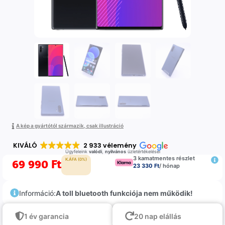
A kép a gyártótól származik, csak illustráció
KIVÁLÓ
2 933 vélemény
Ügyfeleink
valódi
,
nyilvános
üzletértékelései
3 kamatmentes részlet
69 990
Ft
K.ÁFA (0%)
23 330 Ft
/ hónap
Információ:
A toll bluetooth funkciója nem működik!
1 év garancia
20 nap elállás