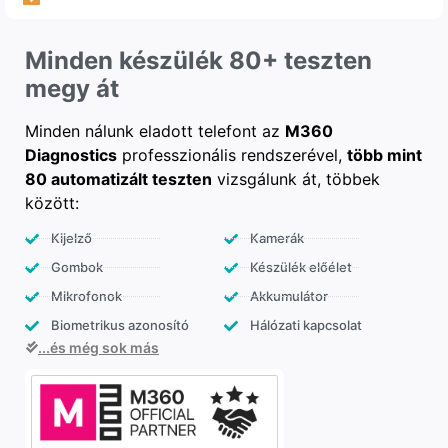
Minden készülék 80+ teszten
megy át
Minden nálunk eladott telefont az
M360
Diagnostics
professzionális rendszerével,
több mint
80 automatizált teszten
vizsgálunk át, többek
között:
Kijelző
Kamerák
Gombok
Készülék előélet
Mikrofonok
Akkumulátor
Biometrikus azonosító
Hálózati kapcsolat
...és még sok más