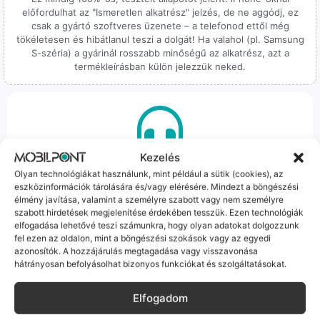
előfordulhat az "Ismeretlen alkatrész" jelzés, de ne aggódj, ez
csak a gyártó szoftveres üzenete – a telefonod ettől még
tökéletesen és hibátlanul teszi a dolgát! Ha valahol (pl. Samsung
S-széria) a gyárinál rosszabb minőségű az alkatrész, azt a
termékleírásban külön jelezzük neked.
Kezelés
100% Elérhetőség
Olyan technológiákat használunk, mint például a sütik (cookies), az
eszközinformációk tárolására és/vagy elérésére. Mindezt a böngészési
Sok éve a szegedi piac meghatározó szereplői vagyunk.
élmény javítása, valamint a személyre szabott vagy nem személyre
Nem egy arctalan webshop vagyunk: ha kérdésed van, élő
szabott hirdetések megjelenítése érdekében tesszük. Ezen technológiák
ember veszi fel a telefont, és személyesen is megtalálsz
elfogadása lehetővé teszi számunkra, hogy olyan adatokat dolgozzunk
minket Szegeden.
fel ezen az oldalon, mint a böngészési szokások vagy az egyedi
azonosítók. A hozzájárulás megtagadása vagy visszavonása
hátrányosan befolyásolhat bizonyos funkciókat és szolgáltatásokat.
Elfogadom