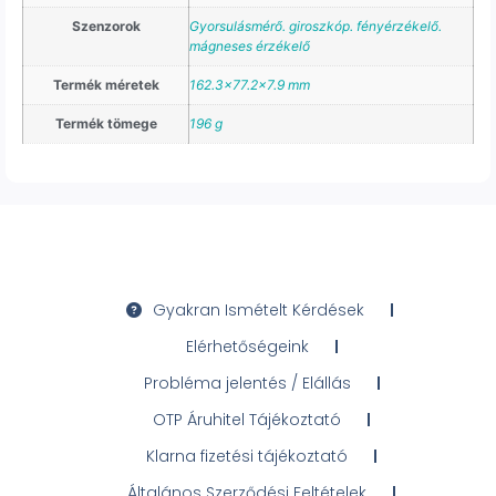
Szenzorok
Gyorsulásmérő. giroszkóp. fényérzékelő.
mágneses érzékelő
Termék méretek
162.3×77.2×7.9 mm
Termék tömege
196 g
Gyakran Ismételt Kérdések
Elérhetőségeink
Probléma jelentés / Elállás
OTP Áruhitel Tájékoztató
Klarna fizetési tájékoztató
Általános Szerződési Feltételek