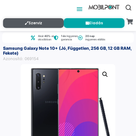
Szerviz
Eladás
Akár
40%
-al
1 év
ingyenes
20 nap
olcsóbban
garancia
ingyenes elállás
Samsung Galaxy Note 10+ (Jó, Független, 256 GB, 12 GB RAM,
Fekete)
Azonosító: 069154