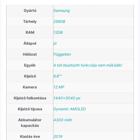
Gyártó
Samsung
Tárhely
256GB
RAM
12GB
Állapot
jó
Hálózat
Független
Egyéb
A toll bluetooth funkciója nem működik!
Kijelző
6.8""
Kamera
12 MP
Kijelző felbontása
1440×3040 px
Kijelző típusa
Dynamic AMOLED
Akkumulátor
4300 mAh
kapacitás
Kiadás éve
2019