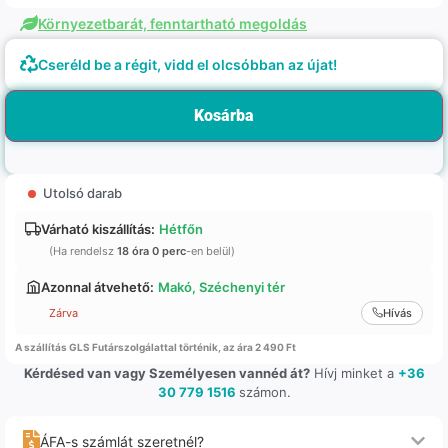
Környezetbarát, fenntartható megoldás
Cseréld be a régit, vidd el olcsóbban az újat!
Kosárba
Utolsó darab
Várható kiszállítás:
Hétfőn
(Ha rendelsz
18 óra 0 perc
-en belül)
Azonnal átvehető:
Makó, Széchenyi tér
Zárva
Hívás
A szállítás GLS Futárszolgálattal történik, az ára 2 490 Ft
Kérdésed van vagy Személyesen vannéd át?
Hívj minket a
+36
30 779 1516
számon.
ÁFA-s számlát szeretnél?