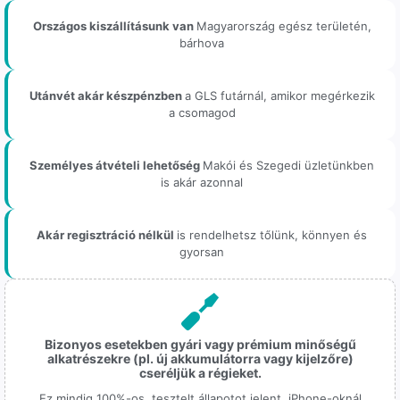
Országos kiszállításunk van
Magyarország egész területén,
bárhova
Utánvét akár készpénzben
a GLS futárnál, amikor megérkezik
a csomagod
Személyes átvételi lehetőség
Makói és Szegedi üzletünkben
is akár azonnal
Akár regisztráció nélkül
is rendelhetsz tőlünk, könnyen és
gyorsan
Bizonyos esetekben gyári vagy prémium minőségű
alkatrészekre (pl. új akkumulátorra vagy kijelzőre)
cseréljük a régieket.
Ez mindig 100%-os, tesztelt állapotot jelent. iPhone-oknál