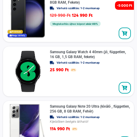
8GB RAM, Fekete)
-
5 000 Ft
Várható szállítás: 1-2 munkanap
129 990
Ft
124 990
Ft
Megtakarítás újhoz képest
akár 40%
Prémium
Nagy tárhely
Samsung Galaxy Watch 4 40mm (jó, független,
16 GB, 1,5 GB RAM, fekete)
Várható szállítás: 1-2 munkanap
25 990
Ft
27%
Samsung Galaxy Note 20 Ultra (kiváló , független,
256 GB, 8 GB RAM, Fehér)
Várható szállítás: 1-2 munkanap
Kijelzőben beégés látható!
114 990
Ft
27%