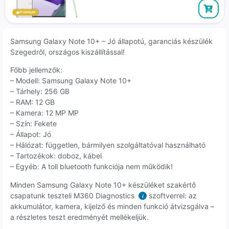
Prémium
Samsung Galaxy Note 10+ – Jó állapotú, garanciás készülék
Szegedről, országos kiszállítással!
Főbb jellemzők:
– Modell: Samsung Galaxy Note 10+
– Tárhely: 256 GB
– RAM: 12 GB
– Kamera: 12 MP MP
– Szín: Fekete
– Állapot: Jó
– Hálózat: független, bármilyen szolgáltatóval használható
– Tartozékok: doboz, kábel
– Egyéb: A toll bluetooth funkciója nem működik!
Minden Samsung Galaxy Note 10+ készüléket szakértő
csapatunk teszteli M360 Diagnostics
szoftverrel: az
i
akkumulátor, kamera, kijelző és minden funkció átvizsgálva –
a részletes teszt eredményét mellékeljük.