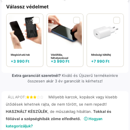
Válassz védelmet
Megbízható tok
Védőfólia,
Minőségi töltőfej
felhelyezéssel
+
3 990
Ft
+
3 990
Ft
+
7 990
Ft
Extra garanciát szeretnél?
Kiváló és Újszerű termékeinkre
összesen akár 3 év garanciát is kérhetsz!
Mélyebb karcok, kopások vagy kisebb
ÁLLAPOT:
ütődések lehetnek rajta, de nem törött, se nem repedt!
HASZNÁLT KÉSZÜLÉK
, de műszakilag hibátlan.
Tokkal és
fóliával a szépséghibák zöme elfedhető.
ⓘ Hogyan
kategorizáljuk?