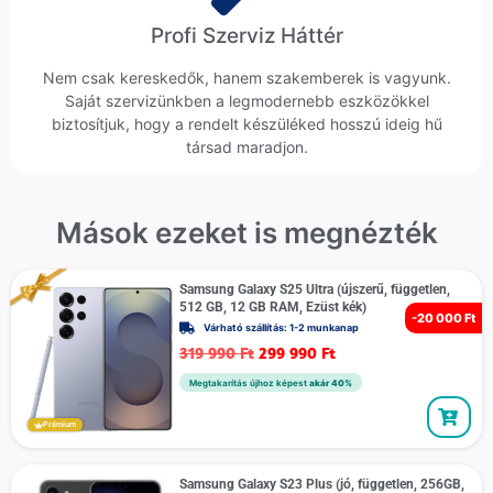
Profi Szerviz Háttér
Nem csak kereskedők, hanem szakemberek is vagyunk.
Saját szervizünkben a legmodernebb eszközökkel
biztosítjuk, hogy a rendelt készüléked hosszú ideig hű
társad maradjon.
Mások ezeket is megnézték
Samsung Galaxy S25 Ultra (újszerű, független,
512 GB, 12 GB RAM, Ezüst kék)
-
20 000 Ft
Várható szállítás: 1-2 munkanap
319 990
Ft
299 990
Ft
Megtakarítás újhoz képest
akár 40%
Prémium
Samsung Galaxy S23 Plus (jó, független, 256GB,