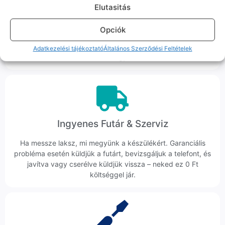
Korrekt Ügyintézés
Elutasitás
Hibázni emberi dolog, de a felelősségvállalás nálunk alap.
Opciók
Ha ritkán előfordul egy hiba, nem kifogásokat keresünk,
hanem megoldást. Szakértő kollégáink azonnal kézbe
Adatkezelési tájékoztató
Általános Szerződési Feltételek
veszik az ügyedet.
Ingyenes Futár & Szerviz
Ha messze laksz, mi megyünk a készülékért. Garanciális
probléma esetén küldjük a futárt, bevizsgáljuk a telefont, és
javítva vagy cserélve küldjük vissza – neked ez 0 Ft
költséggel jár.