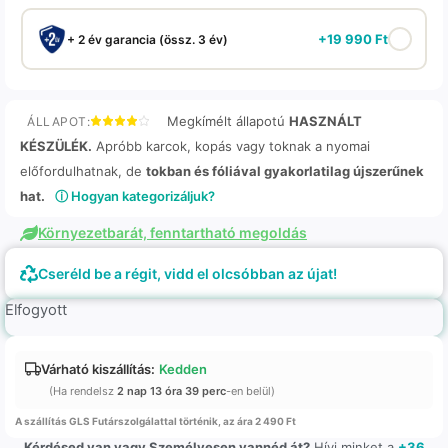
+
19 990
Ft
+ 2 év garancia (össz. 3 év)
Megkímélt állapotú
HASZNÁLT
ÁLLAPOT:
KÉSZÜLÉK.
Apróbb karcok, kopás vagy toknak a nyomai
előfordulhatnak, de
tokban és fóliával gyakorlatilag újszerűnek
hat.
ⓘ Hogyan kategorizáljuk?
Környezetbarát, fenntartható megoldás
Cseréld be a régit, vidd el olcsóbban az újat!
Elfogyott
Várható kiszállítás:
Kedden
(Ha rendelsz
2 nap 13 óra 39 perc
-en belül)
A szállítás GLS Futárszolgálattal történik, az ára 2 490 Ft
Kérdésed van vagy Személyesen vannéd át?
Hívj minket a
+36