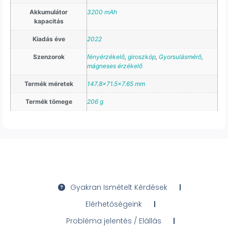
Akkumulátor
3200 mAh
kapacitás
Kiadás éve
2022
Szenzorok
fényérzékelő
,
giroszkóp
,
Gyorsulásmérő
,
mágneses érzékelő
Termék méretek
147.8×71.5×7.65 mm
Termék tömege
206 g
Gyakran Ismételt Kérdések
Elérhetőségeink
Probléma jelentés / Elállás