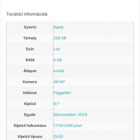
További információk
Gyártó
Apple
Tárhely
256 GB
Szín
Lila
RAM
6 GB
Állapot
kiváló
Kamera
48 MP
Hálózat
Független
Kijelző
6.1"
Egyéb
Akkumulátor: 100%
Kijelző felbontása
1179×2556 pixel
Kijelző típusa
OLED