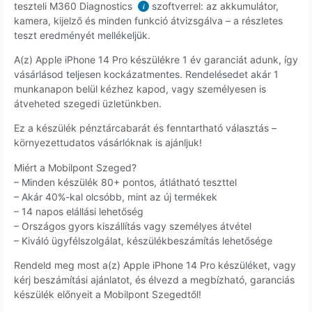
teszteli M360 Diagnostics
szoftverrel: az akkumulátor,
i
kamera, kijelző és minden funkció átvizsgálva – a részletes
teszt eredményét mellékeljük.
A(z) Apple iPhone 14 Pro készülékre 1 év garanciát adunk, így
vásárlásod teljesen kockázatmentes. Rendelésedet akár 1
munkanapon belül kézhez kapod, vagy személyesen is
átveheted szegedi üzletünkben.
Ez a készülék pénztárcabarát és fenntartható választás –
környezettudatos vásárlóknak is ajánljuk!
Miért a Mobilpont Szeged?
– Minden készülék 80+ pontos, átlátható teszttel
– Akár 40%-kal olcsóbb, mint az új termékek
– 14 napos elállási lehetőség
– Országos gyors kiszállítás vagy személyes átvétel
– Kiváló ügyfélszolgálat, készülékbeszámítás lehetősége
Rendeld meg most a(z) Apple iPhone 14 Pro készüléket, vagy
kérj beszámítási ajánlatot, és élvezd a megbízható, garanciás
készülék előnyeit a Mobilpont Szegedtől!