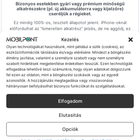
Bizonyos esetekben gyári vagy prémium minőségű
alkatrészekre (pl. új akkumulátorra vagy kijelzőre)
cseréljük a régieket.
Ez mindig 100%-os, tesztelt állapotot jelent. iPhone-oknál
előfordulhat az "Ismeretlen alkatrész" jelzés, de ne aggódj, ez
csak a gyártó szoftveres üzenete – a telefonod ettől még
Kezelés
tökéletesen és hibátlanul teszi a dolgát! Ha valahol (pl. Samsung
S-széria) a gyárinál rosszabb minőségű az alkatrész, azt a
Olyan technológiákat használunk, mint például a sütik (cookies), az
termékleírásban külön jelezzük neked.
eszközinformációk tárolására és/vagy elérésére. Mindezt a böngészési
élmény javítása, valamint a személyre szabott vagy nem személyre
szabott hirdetések megjelenítése érdekében tesszük. Ezen technológiák
elfogadása lehetővé teszi számunkra, hogy olyan adatokat dolgozzunk
fel ezen az oldalon, mint a böngészési szokások vagy az egyedi
azonosítók. A hozzájárulás megtagadása vagy visszavonása
hátrányosan befolyásolhat bizonyos funkciókat és szolgáltatásokat.
100% Elérhetőség
Elfogadom
Sok éve a szegedi piac meghatározó szereplői vagyunk.
Nem egy arctalan webshop vagyunk: ha kérdésed van, élő
Elutasitás
ember veszi fel a telefont, és személyesen is megtalálsz
minket Szegeden.
Opciók