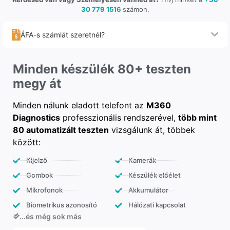
30 779 1516
számon.
ÁFA-s számlát szeretnél?
Minden készülék 80+ teszten
megy át
Minden nálunk eladott telefont az
M360
Diagnostics
professzionális rendszerével,
több mint
80 automatizált teszten
vizsgálunk át, többek
között:
Kijelző
Kamerák
Gombok
Készülék előélet
Mikrofonok
Akkumulátor
Biometrikus azonosító
Hálózati kapcsolat
...és még sok más