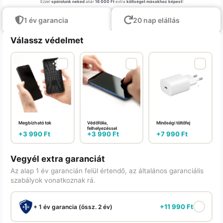
Ezzel
spórolunk neked
akár
16 000 Ft
extra
költséget másokhoz képest
!
1 év garancia
20 nap elállás
Válassz védelmet
Megbízható tok
Védőfólia,
Minőségi töltőfej
felhelyezéssel
+
3 990
Ft
+
3 990
Ft
+
7 990
Ft
Vegyél extra garanciát
Az alap 1 év garancián felül értendő, az általános garanciális
szabályok vonatkoznak rá.
+
11 990
Ft
+ 1 év garancia (össz. 2 év)