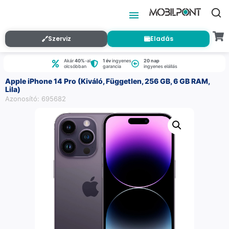
Szerviz
Eladás
Akár
40%
-al
1 év
ingyenes
20 nap
olcsóbban
garancia
ingyenes elállás
Apple iPhone 14 Pro (Kiváló, Független, 256 GB, 6 GB RAM,
Lila)
Azonosító: 695682