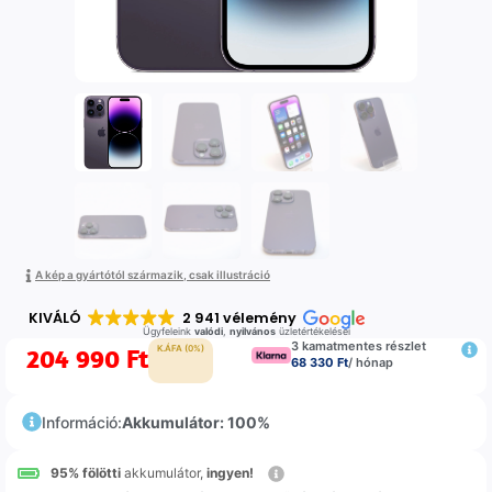
A kép a gyártótól származik, csak illustráció
KIVÁLÓ
2 941 vélemény
Ügyfeleink
valódi
,
nyilvános
üzletértékelései
3 kamatmentes részlet
204 990
Ft
K.ÁFA (0%)
68 330 Ft
/ hónap
Információ:
Akkumulátor: 100%
95% fölötti
akkumulátor,
ingyen!