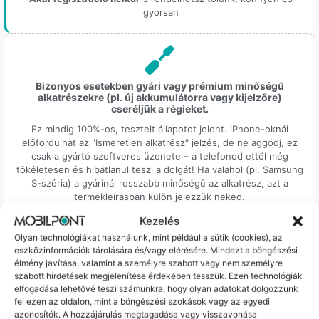
gyorsan
Bizonyos esetekben gyári vagy prémium minőségű
alkatrészekre (pl. új akkumulátorra vagy kijelzőre)
cseréljük a régieket.
Ez mindig 100%-os, tesztelt állapotot jelent. iPhone-oknál
előfordulhat az "Ismeretlen alkatrész" jelzés, de ne aggódj, ez
csak a gyártó szoftveres üzenete – a telefonod ettől még
tökéletesen és hibátlanul teszi a dolgát! Ha valahol (pl. Samsung
S-széria) a gyárinál rosszabb minőségű az alkatrész, azt a
termékleírásban külön jelezzük neked.
Kezelés
Olyan technológiákat használunk, mint például a sütik (cookies), az
eszközinformációk tárolására és/vagy elérésére. Mindezt a böngészési
élmény javítása, valamint a személyre szabott vagy nem személyre
szabott hirdetések megjelenítése érdekében tesszük. Ezen technológiák
elfogadása lehetővé teszi számunkra, hogy olyan adatokat dolgozzunk
100% Elérhetőség
fel ezen az oldalon, mint a böngészési szokások vagy az egyedi
azonosítók. A hozzájárulás megtagadása vagy visszavonása
Sok éve a szegedi piac meghatározó szereplői vagyunk.