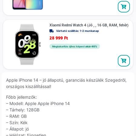
Xiaomi Redmi Watch 4 (Jó , , 16 GB, RAM, fehér)
Várható szállítás: 1-2 munkanap
28 999
Ft
Megtakarítás újhoz képest
akár 40%
Apple iPhone 14 – jó állapotú, garanciás készülék Szegedről,
országos kiszállítással!
Főbb jellemzők:
– Modell: Apple Apple iPhone 14
– Tárhely: 128GB
– RAM: GB
– Szín: Kék
– Állapot: jó
– Hálózat: független