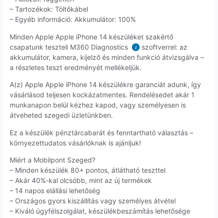
– Tartozékok: Töltőkábel
– Egyéb információ: Akkumulátor: 100%
Minden Apple Apple iPhone 14 készüléket szakértő
csapatunk teszteli M360 Diagnostics
szoftverrel: az
i
akkumulátor, kamera, kijelző és minden funkció átvizsgálva –
a részletes teszt eredményét mellékeljük.
A(z) Apple Apple iPhone 14 készülékre garanciát adunk, így
vásárlásod teljesen kockázatmentes. Rendelésedet akár 1
munkanapon belül kézhez kapod, vagy személyesen is
átveheted szegedi üzletünkben.
Ez a készülék pénztárcabarát és fenntartható választás –
környezettudatos vásárlóknak is ajánljuk!
Miért a Mobilpont Szeged?
– Minden készülék 80+ pontos, átlátható teszttel
– Akár 40%-kal olcsóbb, mint az új termékek
– 14 napos elállási lehetőség
– Országos gyors kiszállítás vagy személyes átvétel
– Kiváló ügyfélszolgálat, készülékbeszámítás lehetősége