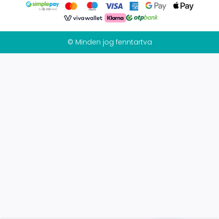
© Minden jog fenntartva