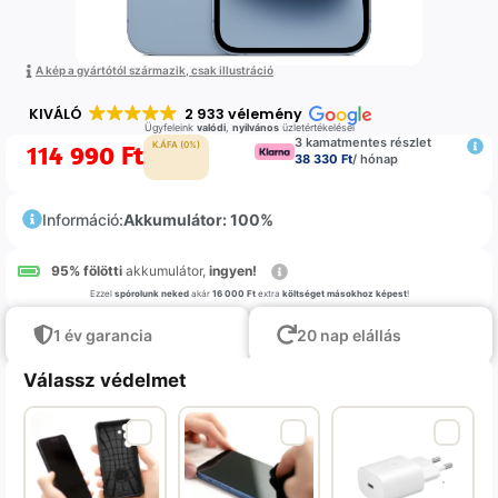
A kép a gyártótól származik, csak illustráció
KIVÁLÓ
2 933 vélemény
Ügyfeleink
valódi
,
nyilvános
üzletértékelései
3 kamatmentes részlet
114 990
Ft
K.ÁFA (0%)
38 330 Ft
/ hónap
Információ:
Akkumulátor: 100%
95% fölötti
akkumulátor,
ingyen!
Ezzel
spórolunk neked
akár
16 000 Ft
extra
költséget másokhoz képest
!
1 év garancia
20 nap elállás
Válassz védelmet