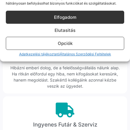
hátrányosan befolyásolhat bizonyos funkciókat és szolgáltatásokat.
Nem egy arctalan webshop vagyunk: ha kérdésed van, élő
ember veszi fel a telefont, és személyesen is megtalálsz
Elfogadom
minket Szegeden.
Elutasitás
Opciók
Adatkezelési tájékoztató
Általános Szerződési Feltételek
Korrekt Ügyintézés
Hibázni emberi dolog, de a felelősségvállalás nálunk alap.
Ha ritkán előfordul egy hiba, nem kifogásokat keresünk,
hanem megoldást. Szakértő kollégáink azonnal kézbe
veszik az ügyedet.
Ingyenes Futár & Szerviz