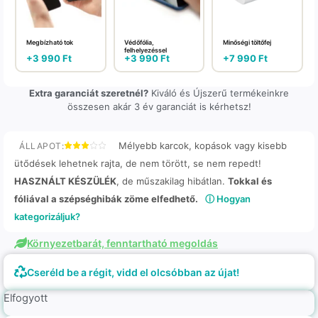
Megbízható tok
Védőfólia,
Minőségi töltőfej
felhelyezéssel
+
3 990
Ft
+
3 990
Ft
+
7 990
Ft
Extra garanciát szeretnél?
Kiváló és Újszerű termékeinkre
összesen akár 3 év garanciát is kérhetsz!
Mélyebb karcok, kopások vagy kisebb
ÁLLAPOT:
ütődések lehetnek rajta, de nem törött, se nem repedt!
HASZNÁLT KÉSZÜLÉK
, de műszakilag hibátlan.
Tokkal és
fóliával a szépséghibák zöme elfedhető.
ⓘ Hogyan
kategorizáljuk?
Környezetbarát, fenntartható megoldás
Cseréld be a régit, vidd el olcsóbban az újat!
Elfogyott