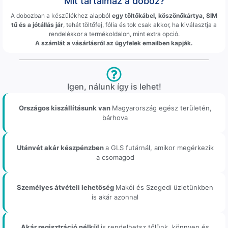
Mit tartalmaz a doboz?
A dobozban a készülékhez alapból
egy töltőkábel, köszönőkártya, SIM
tű és a jótállás jár
, tehát töltőfej, fólia és tok csak akkor, ha kiválasztja a
rendeléskor a termékoldalon, mint extra opció.
A számlát a vásárlásról az ügyfelek emailben kapják.
Igen, nálunk így is lehet!
Országos kiszállításunk van
Magyarország egész területén,
bárhova
Utánvét akár készpénzben
a GLS futárnál, amikor megérkezik
a csomagod
Személyes átvételi lehetőség
Makói és Szegedi üzletünkben
is akár azonnal
Akár regisztráció nélkül
is rendelhetsz tőlünk, könnyen és