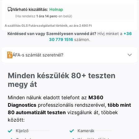
Várható kiszállítás:
Holnap
(Ha rendelsz
1 óra 14 perc
-en belül)
A szállítás GLS Futárszolgálattal történik, az ára 2 490 Ft
Kérdésed van vagy Személyesen vannéd át?
Hívj minket a
+36
30 779 1516
számon.
ÁFA-s számlát szeretnél?
Minden készülék 80+ teszten
megy át
Minden nálunk eladott telefont az
M360
Diagnostics
professzionális rendszerével,
több mint
80 automatizált teszten
vizsgálunk át, többek
között:
Kijelző
Kamerák