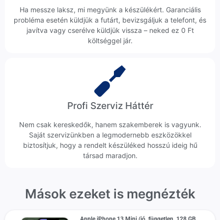
Ha messze laksz, mi megyünk a készülékért. Garanciális
probléma esetén küldjük a futárt, bevizsgáljuk a telefont, és
javítva vagy cserélve küldjük vissza – neked ez 0 Ft
költséggel jár.
Profi Szerviz Háttér
Nem csak kereskedők, hanem szakemberek is vagyunk.
Saját szervizünkben a legmodernebb eszközökkel
biztosítjuk, hogy a rendelt készüléked hosszú ideig hű
társad maradjon.
Mások ezeket is megnézték
Apple iPhone 13 Mini (jó, független, 128 GB,