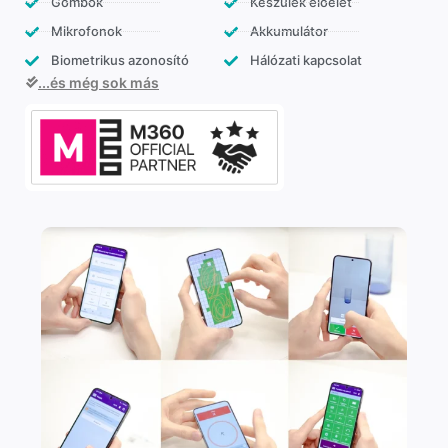
Gombok
Készülék előélet
Mikrofonok
Akkumulátor
Biometrikus azonosító
Hálózati kapcsolat
...és még sok más