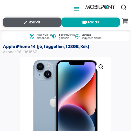
Szerviz
Eladás
Akár
40%
-al
1 év
ingyenes
20 nap
olcsóbban
garancia
ingyenes elállás
Apple iPhone 14 (jó, független, 128GB, Kék)
Azonosító: 961667