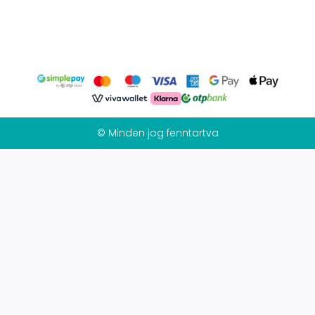
© Minden jog fenntartva