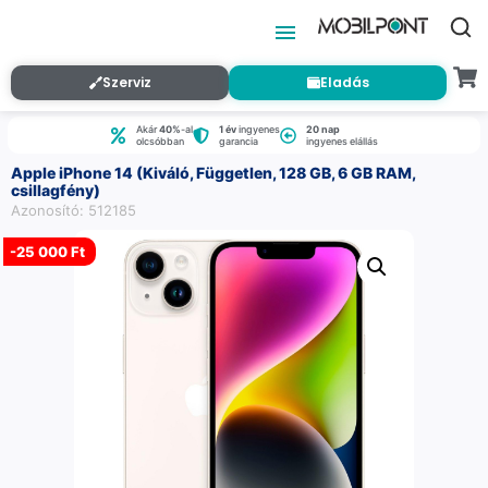
Szerviz
Eladás
Akár
40%
-al
1 év
ingyenes
20 nap
olcsóbban
garancia
ingyenes elállás
Apple iPhone 14 (Kiváló, Független, 128 GB, 6 GB RAM,
csillagfény)
Azonosító: 512185
-
25 000 Ft