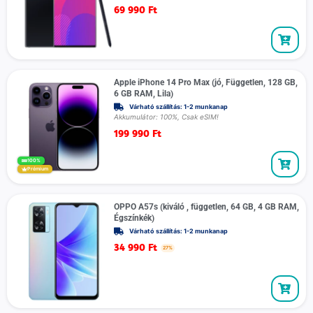
69 990
Ft
Apple iPhone 14 Pro Max (jó, Független, 128 GB,
6 GB RAM, Lila)
Várható szállítás: 1-2 munkanap
Akkumulátor: 100%, Csak eSIM!
199 990
Ft
100%
Prémium
OPPO A57s (kiváló , független, 64 GB, 4 GB RAM,
Égszínkék)
Várható szállítás: 1-2 munkanap
34 990
Ft
27%