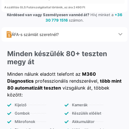
A szállítás GLS Futárszolgálattal történik, az ára 2 490 Ft
Kérdésed van vagy Személyesen vannéd át?
Hívj minket a
+36
30 779 1516
számon.
ÁFA-s számlát szeretnél?
Minden készülék 80+ teszten
megy át
Minden nálunk eladott telefont az
M360
Diagnostics
professzionális rendszerével,
több mint
80 automatizált teszten
vizsgálunk át, többek
között:
Kijelző
Kamerák
Gombok
Készülék előélet
Mikrofonok
Akkumulátor