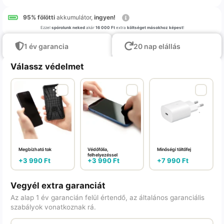
95% fölötti
akkumulátor,
ingyen!
Ezzel
spórolunk neked
akár
16 000 Ft
extra
költséget másokhoz képest
!
1 év garancia
20 nap elállás
Válassz védelmet
Megbízható tok
Védőfólia,
Minőségi töltőfej
felhelyezéssel
+
3 990
Ft
+
3 990
Ft
+
7 990
Ft
Vegyél extra garanciát
Az alap 1 év garancián felül értendő, az általános garanciális
szabályok vonatkoznak rá.