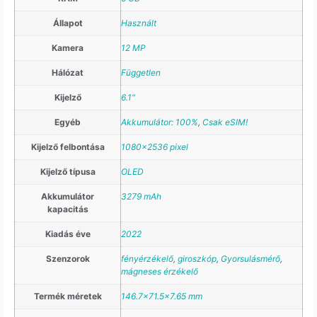
Állapot
Használt
Kamera
12 MP
Hálózat
Független
Kijelző
6.1"
Egyéb
Akkumulátor: 100%
,
Csak eSIM!
Kijelző felbontása
1080×2536 pixel
Kijelző típusa
OLED
Akkumulátor
3279 mAh
kapacitás
Kiadás éve
2022
Szenzorok
fényérzékelő
,
giroszkóp
,
Gyorsulásmérő
,
mágneses érzékelő
Termék méretek
146.7×71.5×7.65 mm