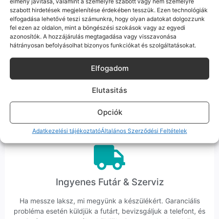
élmény javítása, valamint a személyre szabott vagy nem személyre
minket Szegeden.
szabott hirdetések megjelenítése érdekében tesszük. Ezen technológiák
elfogadása lehetővé teszi számunkra, hogy olyan adatokat dolgozzunk
fel ezen az oldalon, mint a böngészési szokások vagy az egyedi
azonosítók. A hozzájárulás megtagadása vagy visszavonása
hátrányosan befolyásolhat bizonyos funkciókat és szolgáltatásokat.
Korrekt Ügyintézés
Elfogadom
Hibázni emberi dolog, de a felelősségvállalás nálunk alap.
Elutasitás
Ha ritkán előfordul egy hiba, nem kifogásokat keresünk,
hanem megoldást. Szakértő kollégáink azonnal kézbe
Opciók
veszik az ügyedet.
Adatkezelési tájékoztató
Általános Szerződési Feltételek
Ingyenes Futár & Szerviz
Ha messze laksz, mi megyünk a készülékért. Garanciális
probléma esetén küldjük a futárt, bevizsgáljuk a telefont, és