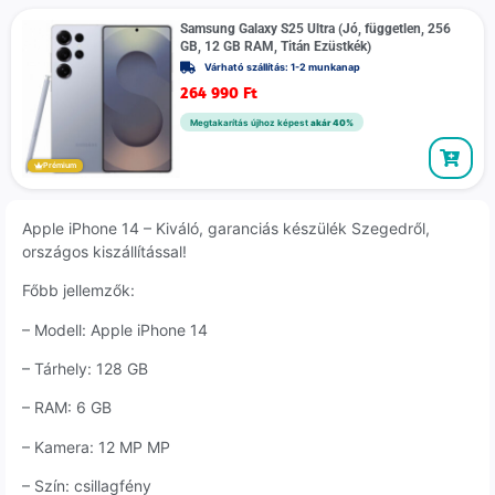
Samsung Galaxy S25 Ultra (Jó, független, 256
GB, 12 GB RAM, Titán Ezüstkék)
Várható szállítás: 1-2 munkanap
264 990
Ft
Megtakarítás újhoz képest
akár 40%
Prémium
Apple iPhone 14 – Kiváló, garanciás készülék Szegedről,
országos kiszállítással!
Főbb jellemzők:
– Modell: Apple iPhone 14
– Tárhely: 128 GB
– RAM: 6 GB
– Kamera: 12 MP MP
– Szín: csillagfény