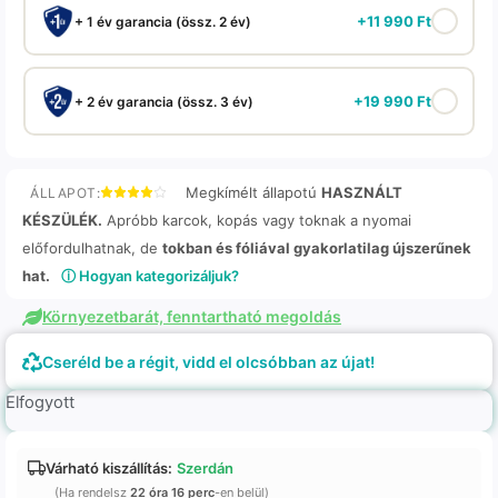
+
11 990
Ft
+ 1 év garancia (össz. 2 év)
+
19 990
Ft
+ 2 év garancia (össz. 3 év)
Megkímélt állapotú
HASZNÁLT
ÁLLAPOT:
KÉSZÜLÉK.
Apróbb karcok, kopás vagy toknak a nyomai
előfordulhatnak, de
tokban és fóliával gyakorlatilag újszerűnek
hat.
ⓘ Hogyan kategorizáljuk?
Környezetbarát, fenntartható megoldás
Cseréld be a régit, vidd el olcsóbban az újat!
Elfogyott
Várható kiszállítás:
Szerdán
(Ha rendelsz
22 óra 16 perc
-en belül)