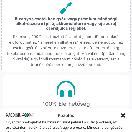
Bizonyos esetekben gyári vagy prémium minőségű
alkatrészekre (pl. új akkumulátorra vagy kijelzőre)
cseréljük a régieket.
Ez mindig 100%-os, tesztelt állapotot jelent. iPhone-oknál
előfordulhat az "Ismeretlen alkatrész" jelzés, de ne aggódj, ez
csak a gyártó szoftveres üzenete – a telefonod ettől még
tökéletesen és hibátlanul teszi a dolgát! Ha valahol (pl. Samsung
S-széria) a gyárinál rosszabb minőségű az alkatrész, azt a
termékleírásban külön jelezzük neked.
100% Elérhetőség
Kezelés
Sok éve a szegedi piac meghatározó szereplői vagyunk.
Nem egy arctalan webshop vagyunk: ha kérdésed van, élő
Olyan technológiákat használunk, mint például a sütik (cookies), az
ember veszi fel a telefont, és személyesen is megtalálsz
eszközinformációk tárolására és/vagy elérésére. Mindezt a böngészési