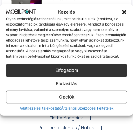
179 990
Ft
Kezelés
Olyan technológiákat használunk, mint például a sütik (cookies), az
100%
Prémium
eszközinformációk tárolására és/vagy elérésére. Mindezt a böngészési
élmény javítása, valamint a személyre szabott vagy nem személyre
szabott hirdetések megjelenítése érdekében tesszük. Ezen technológiák
Apple iPhone 13 Pro (újszerű, független, 256 GB,
elfogadása lehetővé teszi számunkra, hogy olyan adatokat dolgozzunk
Grafit)
fel ezen az oldalon, mint a böngészési szokások vagy az egyedi
Frissen feltöltve, csapj le rá!
azonosítók. A hozzájárulás megtagadása vagy visszavonása
Várható szállítás: 1-2 munkanap
Akkumulátor: 99%
hátrányosan befolyásolhat bizonyos funkciókat és szolgáltatásokat.
179 990
Ft
Elfogadom
Prémium
Elutasitás
Opciók
Gyakran Ismételt Kérdések
Adatkezelési tájékoztató
Általános Szerződési Feltételek
Elérhetőségeink
Probléma jelentés / Elállás