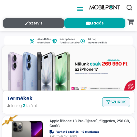
Szerviz
Eladás
Akár
40%
-al
Készpénzes
20 nap
olcsóbban
fizetés átvételkor
ingyenes elállás
Termékek
SZŰRŐK
Jelenleg
2
találat
Apple iPhone 13 Pro (újszerű, független, 256 GB,
Grafit)
Várható szállítás: 1-2 munkanap
Akkumulátor: 100%