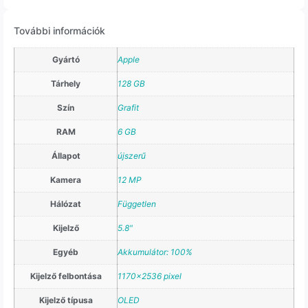
További információk
Gyártó
Apple
Tárhely
128 GB
Szín
Grafit
RAM
6 GB
Állapot
újszerű
Kamera
12 MP
Hálózat
Független
Kijelző
5.8"
Egyéb
Akkumulátor: 100%
Kijelző felbontása
1170×2536 pixel
Kijelző típusa
OLED