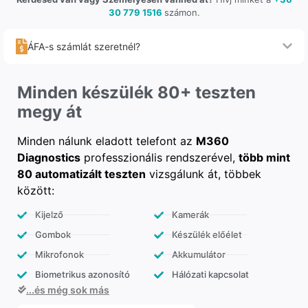
30 779 1516
számon.
ÁFA-s számlát szeretnél?
Minden készülék 80+ teszten
megy át
Minden nálunk eladott telefont az
M360
Diagnostics
professzionális rendszerével,
több mint
80 automatizált teszten
vizsgálunk át, többek
között:
Kijelző
Kamerák
Gombok
Készülék előélet
Mikrofonok
Akkumulátor
Biometrikus azonosító
Hálózati kapcsolat
...és még sok más