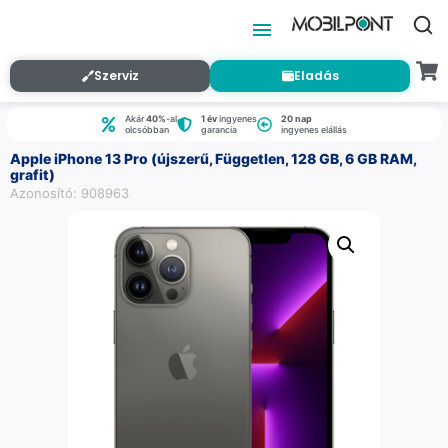
Szerviz
Eladás
Akár
40%
-al
1 év
ingyenes
20 nap
olcsóbban
garancia
ingyenes elállás
Apple iPhone 13 Pro (újszerű, Független, 128 GB, 6 GB RAM,
grafit)
Azonosító: 908963