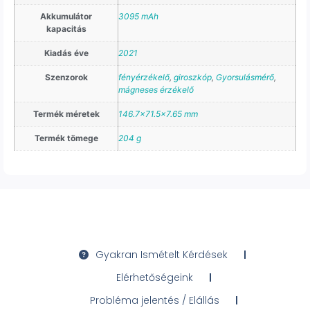
Akkumulátor
3095 mAh
kapacitás
Kiadás éve
2021
Szenzorok
fényérzékelő
,
giroszkóp
,
Gyorsulásmérő
,
mágneses érzékelő
Termék méretek
146.7×71.5×7.65 mm
Termék tömege
204 g
Gyakran Ismételt Kérdések
Elérhetőségeink
Probléma jelentés / Elállás