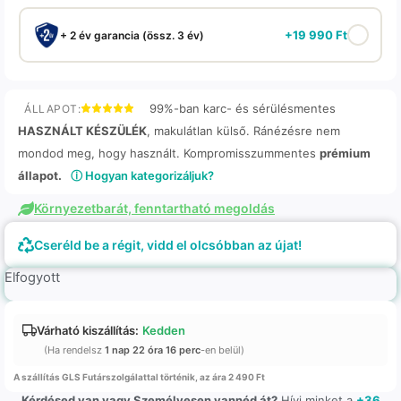
+
19 990
Ft
+ 2 év garancia (össz. 3 év)
99%-ban karc- és sérülésmentes
ÁLLAPOT:
HASZNÁLT KÉSZÜLÉK
, makulátlan külső. Ránézésre nem
mondod meg, hogy használt. Kompromisszummentes
prémium
állapot.
ⓘ Hogyan kategorizáljuk?
Környezetbarát, fenntartható megoldás
Cseréld be a régit, vidd el olcsóbban az újat!
Elfogyott
Várható kiszállítás:
Kedden
(Ha rendelsz
1 nap 22 óra 16 perc
-en belül)
A szállítás GLS Futárszolgálattal történik, az ára 2 490 Ft
Kérdésed van vagy Személyesen vannéd át?
Hívj minket a
+36