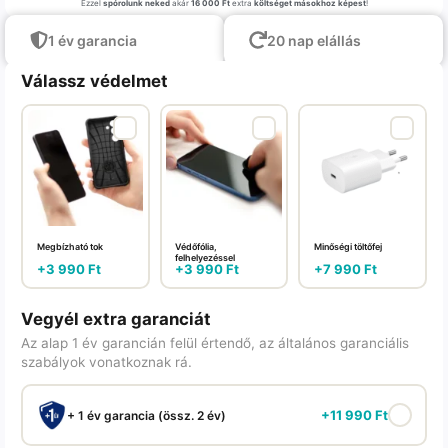
Ezzel
spórolunk neked
akár
16 000 Ft
extra
költséget másokhoz képest
!
1 év garancia
20 nap elállás
Válassz védelmet
Megbízható tok
Védőfólia,
Minőségi töltőfej
felhelyezéssel
+
3 990
Ft
+
3 990
Ft
+
7 990
Ft
Vegyél extra garanciát
Az alap 1 év garancián felül értendő, az általános garanciális
szabályok vonatkoznak rá.
+
11 990
Ft
+ 1 év garancia (össz. 2 év)