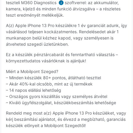
teszteli M360 Diagnostics
szoftverrel: az akkumulátor,
i
kamera, kijelző és minden funkció átvizsgálva – a részletes
teszt eredményét mellékeljük.
A(z) Apple iPhone 13 Pro készülékre 1 év garanciát adunk, így
vásárlásod teljesen kockázatmentes. Rendelésedet akár 1
munkanapon belül kézhez kapod, vagy személyesen is
átveheted szegedi üzletünkben.
Ez a készülék pénztárcabarát és fenntartható választás –
környezettudatos vásárlóknak is ajánljuk!
Miért a Mobilpont Szeged?
– Minden készülék 80+ pontos, átlátható teszttel
– Akár 40%-kal olcsóbb, mint az új termékek
– 14 napos elállási lehetőség
– Országos gyors kiszállítás vagy személyes átvétel
– Kiváló ügyfélszolgálat, készülékbeszámítás lehetősége
Rendeld meg most a(z) Apple iPhone 13 Pro készüléket, vagy
kérj beszámítási ajánlatot, és élvezd a megbízható, garanciás
készülék előnyeit a Mobilpont Szegedtől!