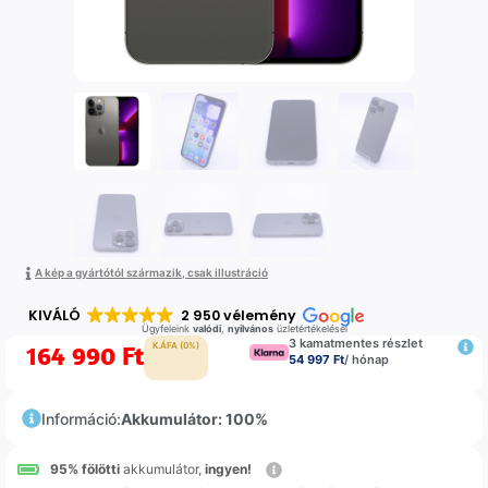
A kép a gyártótól származik, csak illustráció
KIVÁLÓ
2 950 vélemény
Ügyfeleink
valódi
,
nyilvános
üzletértékelései
3 kamatmentes részlet
164 990
Ft
K.ÁFA (0%)
54 997 Ft
/ hónap
Információ:
Akkumulátor: 100%
95% fölötti
akkumulátor,
ingyen!