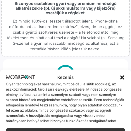
Bizonyos esetekben gyári vagy prémium minőségű
alkatrészekre (pl. új akkumulátorra vagy kijelzőre)
cseréljük a régieket.
Ez mindig 100%-os, tesztelt állapotot jelent. iPhone-oknál
előfordulhat az "Ismeretlen alkatrész" jelzés, de ne aggódj, ez
csak a gyártó szoftveres üzenete – a telefonod ettől még
tökéletesen és hibátlanul teszi a dolgát! Ha valahol (pl. Samsung
S-széria) a gyárinál rosszabb minőségű az alkatrész, azt a
termékleírásban külön jelezzük neked.
Kezelés
Olyan technológiákat használunk, mint például a sütik (cookies), az
100% Elérhetőség
eszközinformációk tárolására és/vagy elérésére. Mindezt a böngészési
élmény javítása, valamint a személyre szabott vagy nem személyre
Sok éve a szegedi piac meghatározó szereplői vagyunk.
szabott hirdetések megjelenítése érdekében tesszük. Ezen technológiák
Nem egy arctalan webshop vagyunk: ha kérdésed van, élő
elfogadása lehetővé teszi számunkra, hogy olyan adatokat dolgozzunk
fel ezen az oldalon, mint a böngészési szokások vagy az egyedi
ember veszi fel a telefont, és személyesen is megtalálsz
azonosítók. A hozzájárulás megtagadása vagy visszavonása
minket Szegeden.
hátrányosan befolyásolhat bizonyos funkciókat és szolgáltatásokat.