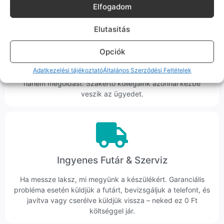
Elfogadom
Elutasitás
Korrekt Ügyintézés
Opciók
Hibázni emberi dolog, de a felelősségvállalás nálunk alap.
Adatkezelési tájékoztató
Általános Szerződési Feltételek
Ha ritkán előfordul egy hiba, nem kifogásokat keresünk,
hanem megoldást. Szakértő kollégáink azonnal kézbe
veszik az ügyedet.
Ingyenes Futár & Szerviz
Ha messze laksz, mi megyünk a készülékért. Garanciális
probléma esetén küldjük a futárt, bevizsgáljuk a telefont, és
javítva vagy cserélve küldjük vissza – neked ez 0 Ft
költséggel jár.