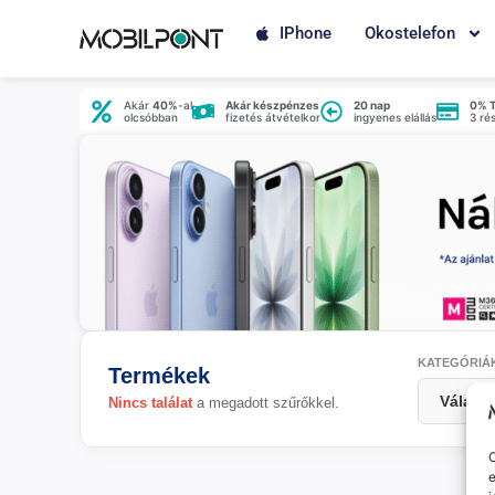
IPhone
Okostelefon
Akár
40%
-al
Akár készpénzes
20 nap
0% 
olcsóbban
fizetés átvételkor
ingyenes elállás
3 ré
KATEGÓRIÁ
Termékek
Nincs találat
a megadott szűrőkkel.
O
e