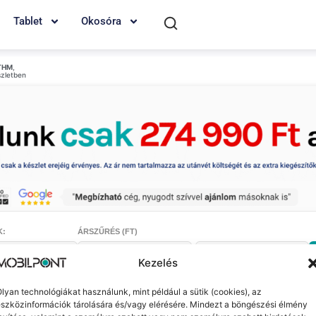
Tablet
Okosóra
THM
,
szletben
K:
ÁRSZŰRÉS (FT)
-
Kezelés
lyan technológiákat használunk, mint például a sütik (cookies), az
szközinformációk tárolására és/vagy elérésére. Mindezt a böngészési élmény