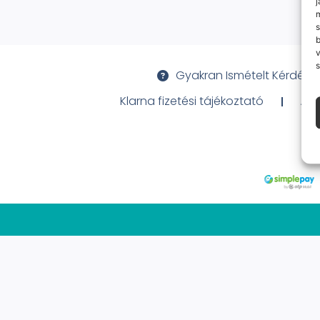
j
m
s
v
s
Gyakran Ismételt Kérdése
Klarna fizetési tájékoztató
Ált