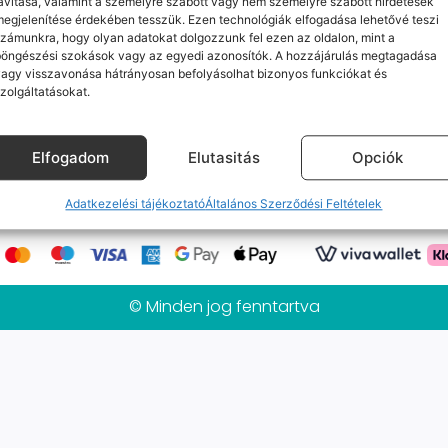
avítása, valamint a személyre szabott vagy nem személyre szabott hirdetések
Jelenleg nincs ilyen termékünk :(
egjelenítése érdekében tesszük. Ezen technológiák elfogadása lehetővé teszi
zámunkra, hogy olyan adatokat dolgozzunk fel ezen az oldalon, mint a
böngészési szokások vagy az egyedi azonosítók. A hozzájárulás megtagadása
agy visszavonása hátrányosan befolyásolhat bizonyos funkciókat és
zolgáltatásokat.
k
Elérhetőségeink
Probléma jelentés / Elállás
alános Szerződési Feltételek
Adatkezelési tájékoztat
Elfogadom
Elutasitás
Opciók
Mobilpont Vélemények
Kapcsolat
Adatkezelési tájékoztató
Általános Szerződési Feltételek
© Minden jog fenntartva