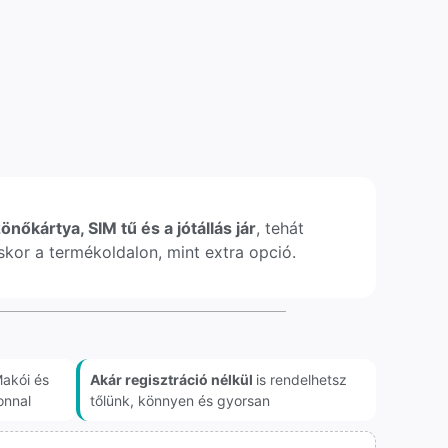
önőkártya, SIM tű és a jótállás jár
, tehát
léskor a termékoldalon, mint extra opció.
akói és
Akár regisztráció nélkül
is rendelhetsz
onnal
tőlünk, könnyen és gyorsan