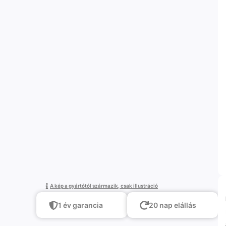
A kép a gyártótól származik, csak illustráció
1 év garancia
20 nap elállás