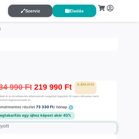
Szerviz
Eladás
)
34 990
Ft
219 990
Ft
K.ÁFA (0%)
rábbi ár az árcsökkentés alkalmazását megelőző legalább 30 napos időszakon belül
lmazott legalacsonyabb ár.
amatmentes részlet
73 330 Ft
/ hónap
egtakarítás egy újhoz képest akár 40%
gyott