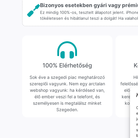
Bizonyos esetekben gyári vagy prémiu
Ez mindig 100%-os, tesztelt állapotot jelent. iPho
tökéletesen és hibátlanul teszi a dolgát! Ha valah
100% Elérhetőség
K
Sok éve a szegedi piac meghatározó
Hi
szereplői vagyunk. Nem egy arctalan
felelőssé
webshop vagyunk: ha kérdésed van,
előfor
élő ember veszi fel a telefont, és
keresün
személyesen is megtalálsz minket
kollég
O
Szegeden.
e
j
m
s