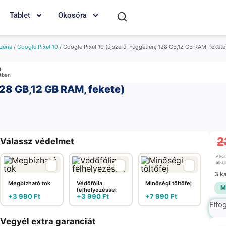
Tablet
Okosóra
zéria
/
Google Pixel 10
/ Google Pixel 10 (újszerű, Független, 128 GB,12 GB RAM, fekete
M
,
etben
128 GB,12 GB RAM, fekete)
2
Válassz védelmet
A ko
alka
3 k
Megbízható tok
Védőfólia,
Minőségi töltőfej
M
felhelyezéssel
+
3 990
Ft
+
3 990
Ft
+
7 990
Ft
Elfo
Vegyél extra garanciát