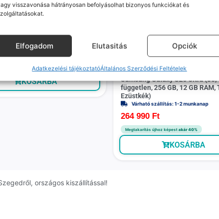
agy visszavonása hátrányosan befolyásolhat bizonyos funkciókat és
zolgáltatásokat.
 (Újszerű, független, 64 GB, 4
Csillagos fekete)
Elfogadom
Elutasitás
Opciók
ó szállítás: 1-2 munkanap
Ft
27%
Adatkezelési tájékoztató
Általános Szerződési Feltételek
Prémiu
Samsung Galaxy S25 Ultra (Jó,
KOSÁRBA
független, 256 GB, 12 GB RAM, 
Ezüstkék)
Várható szállítás: 1-2 munkanap
264 990
Ft
Megtakarítás újhoz képest
akár 40%
KOSÁRBA
Szegedről, országos kiszállítással!