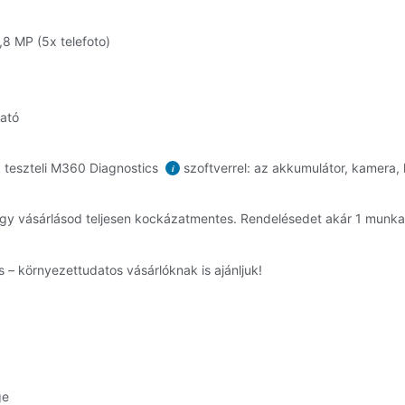
,8 MP (5x telefoto)
ható
 teszteli M360 Diagnostics
szoftverrel: az akkumulátor, kamera, k
i
, így vásárlásod teljesen kockázatmentes. Rendelésedet akár 1 mun
 – környezettudatos vásárlóknak is ajánljuk!
ge