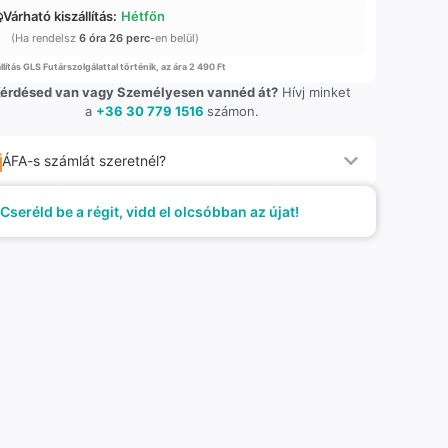
Várható kiszállítás:
Hétfőn
(Ha rendelsz
6 óra 26 perc
-en belül)
llítás GLS Futárszolgálattal történik, az ára 2 490 Ft
érdésed van vagy Személyesen vannéd át?
Hívj minket
a
+36 30 779 1516
számon.
ÁFA-s számlát szeretnél?
Cseréld be a régit, vidd el olcsóbban az újat!