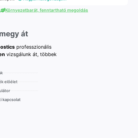
Környezetbarát, fenntartható megoldás
 megy át
ostics
professzionális
en
vizsgálunk át, többek
ák
k előélet
látor
i kapcsolat