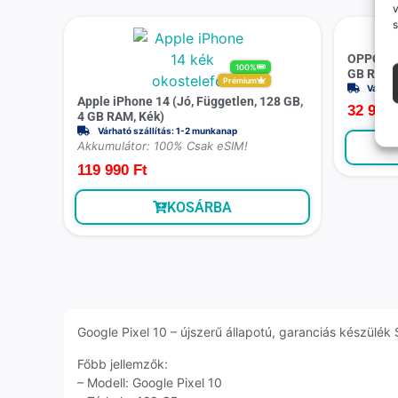
v
s
OPPO A55
100%
GB RAM, 
Prémium
Várhat
Apple iPhone 14 (Jó, Független, 128 GB,
32 990
4 GB RAM, Kék)
Várható szállítás: 1-2 munkanap
Akkumulátor: 100% Csak eSIM!
119 990
Ft
KOSÁRBA
Google Pixel 10 – újszerű állapotú, garanciás készülék 
Főbb jellemzők:
– Modell: Google Pixel 10