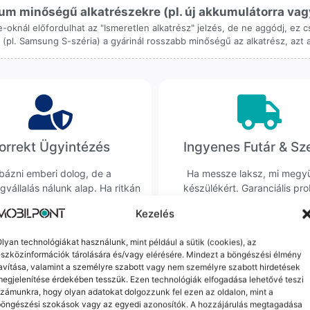
m minőségű alkatrészekre (pl. új akkumulátorra vagy k
ne-oknál előfordulhat az "Ismeretlen alkatrész" jelzés, de ne aggódj, ez
ol (pl. Samsung S-széria) a gyárinál rosszabb minőségű az alkatrész, azt
orrekt Ügyintézés
Ingyenes Futár & Sz
bázni emberi dolog, de a
Ha messze laksz, mi megy
gvállalás nálunk alap. Ha ritkán
készülékért. Garanciális pr
dul egy hiba, nem kifogásokat
esetén küldjük a futárt, beviz
Kezelés
k, hanem megoldást. Szakértő
telefont, és javítva vagy cs
áink azonnal kézbe veszik az
küldjük vissza – neked ez 
lyan technológiákat használunk, mint például a sütik (cookies), az
ügyedet.
költséggel jár.
szközinformációk tárolására és/vagy elérésére. Mindezt a böngészési élmény
avítása, valamint a személyre szabott vagy nem személyre szabott hirdetések
egjelenítése érdekében tesszük. Ezen technológiák elfogadása lehetővé teszi
zámunkra, hogy olyan adatokat dolgozzunk fel ezen az oldalon, mint a
Mások ezeket is megnézték
böngészési szokások vagy az egyedi azonosítók. A hozzájárulás megtagadása