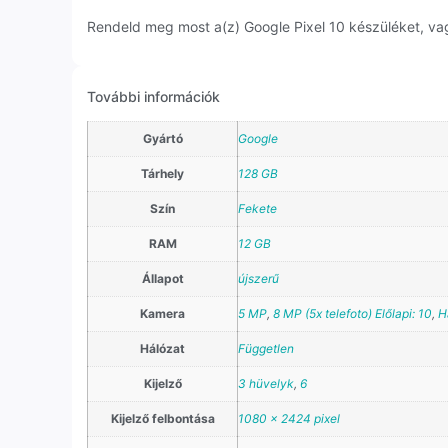
Rendeld meg most a(z) Google Pixel 10 készüléket, vag
További információk
Gyártó
Google
Tárhely
128 GB
Szín
Fekete
RAM
12 GB
Állapot
újszerű
Kamera
5 MP
,
8 MP (5x telefoto) Előlapi: 10
,
H
Hálózat
Független
Kijelző
3 hüvelyk
,
6
Kijelző felbontása
1080 x 2424 pixel