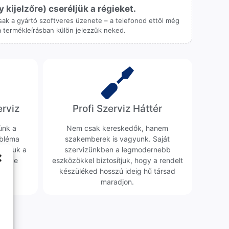
ijelzőre) cseréljük a régieket.
 csak a gyártó szoftveres üzenete – a telefonod ettől még
 a termékleírásban külön jelezzük neked.
erviz
Profi Szerviz Háttér
ünk a
Nem csak kereskedők, hanem
obléma
szakemberek is vagyunk. Saját
sgáljuk a
szervizünkben a legmodernebb
erélve
eszközökkel biztosítjuk, hogy a rendelt
0 Ft
készüléked hosszú ideig hű társad
maradjon.