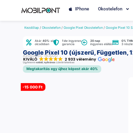
IPhone
Okostelefon
Kezdőlap
/
Okostelefon
/
Google Pixel Okostelefon
/
Google Pixel 10 S
Akár
40%
-al
1 év
ingyenes
20 nap
0% TH
olcsóbban
garancia
ingyenes elállás
3 részl
Google Pixel 10 (újszerű, Független, 
Azonosító: 163020
KIVÁLÓ
2 933 vélemény
Ügyfeleink
valódi
,
nyilvános
üzletértékelései
Megtakarítás egy újhoz képest akár 40%
-
15 000 Ft