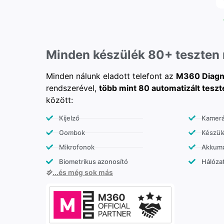
Minden készülék 80+ teszten
Minden nálunk eladott telefont az
M360 Diagn
rendszerével,
több mint 80 automatizált teszt
között:
Kijelző
Kamer
Gombok
Készülé
Mikrofonok
Akkumu
Biometrikus azonosító
Hálózat
...és még sok más