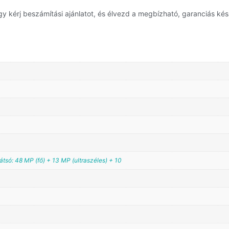
y kérj beszámítási ajánlatot, és élvezd a megbízható, garanciás kés
átsó: 48 MP (fő) + 13 MP (ultraszéles) + 10