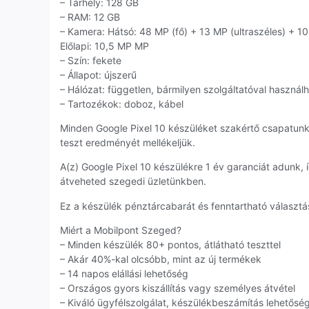
– Tárhely: 128 GB
– RAM: 12 GB
– Kamera: Hátsó: 48 MP (fő) + 13 MP (ultraszéles) + 10
Előlapi: 10,5 MP MP
– Szín: fekete
– Állapot: újszerű
– Hálózat: független, bármilyen szolgáltatóval használ
– Tartozékok: doboz, kábel
Minden Google Pixel 10 készüléket szakértő csapatunk
teszt eredményét mellékeljük.
A(z) Google Pixel 10 készülékre 1 év garanciát adunk
átveheted szegedi üzletünkben.
Ez a készülék pénztárcabarát és fenntartható választás
Miért a Mobilpont Szeged?
– Minden készülék 80+ pontos, átlátható teszttel
– Akár 40%-kal olcsóbb, mint az új termékek
– 14 napos elállási lehetőség
– Országos gyors kiszállítás vagy személyes átvétel
– Kiváló ügyfélszolgálat, készülékbeszámítás lehetősé