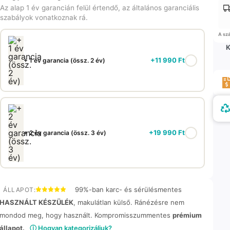
Az alap 1 év garancián felül értendő, az általános garanciális
szabályok vonatkoznak rá.
A szá
K
+
11 990
Ft
+ 1 év garancia (össz. 2 év)
+
19 990
Ft
+ 2 év garancia (össz. 3 év)
99%-ban karc- és sérülésmentes
ÁLLAPOT:
HASZNÁLT KÉSZÜLÉK
, makulátlan külső. Ránézésre nem
mondod meg, hogy használt. Kompromisszummentes
prémium
állapot.
ⓘ Hogyan kategorizáljuk?