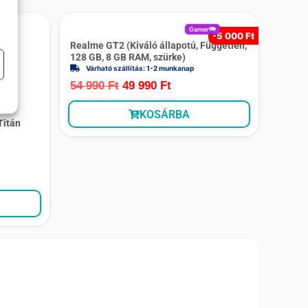
Gamer
-
5 000 Ft
Realme GT2 (Kiváló állapotú, Független,
128 GB, 8 GB RAM, szürke)
Várható szállítás: 1-2 munkanap
54 990
Ft
49 990
Ft
m
KOSÁRBA
Titán