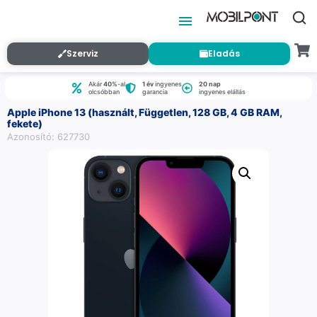
Szerviz
Eladás
Akár
40%
-al
1 év
ingyenes
20 nap
olcsóbban
garancia
ingyenes elállás
Apple iPhone 13 (használt, Független, 128 GB, 4 GB RAM,
fekete)
Azonosító: 627730