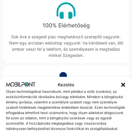
100% Elérhetőség
Sok éve a szegedi piac meghatározó szereplői vagyunk.
Nem egy arctalan webshop vagyunk: ha kérdésed van, élő
ember veszi fel a telefont, és személyesen is megtalálsz
minket Szegeden.
Kezelés
Olyan technológiákat használunk, mint például a sütik (cookies), az
Korrekt Ügyintézés
eszközinformációk tárolására és/vagy elérésére. Mindezt a böngészési
élmény javítása, valamint a személyre szabott vagy nem személyre
Hibázni emberi dolog, de a felelősségvállalás nálunk alap.
szabott hirdetések megjelenítése érdekében tesszük. Ezen technológiák
Ha ritkán előfordul egy hiba, nem kifogásokat keresünk,
elfogadása lehetővé teszi számunkra, hogy olyan adatokat dolgozzunk
hanem megoldást. Szakértő kollégáink azonnal kézbe
fel ezen az oldalon, mint a böngészési szokások vagy az egyedi
azonosítók. A hozzájárulás megtagadása vagy visszavonása
veszik az ügyedet.
hátrányosan befolyásolhat bizonyos funkciókat és szolgáltatásokat.