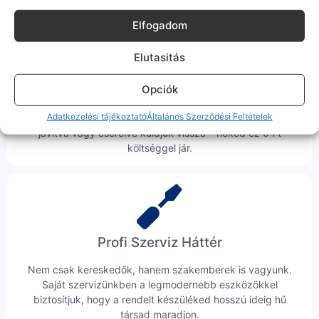
Elfogadom
Elutasitás
Ingyenes Futár & Szerviz
Opciók
Ha messze laksz, mi megyünk a készülékért. Garanciális
Adatkezelési tájékoztató
Általános Szerződési Feltételek
probléma esetén küldjük a futárt, bevizsgáljuk a telefont, és
javítva vagy cserélve küldjük vissza – neked ez 0 Ft
költséggel jár.
Profi Szerviz Háttér
Nem csak kereskedők, hanem szakemberek is vagyunk.
Saját szervizünkben a legmodernebb eszközökkel
biztosítjuk, hogy a rendelt készüléked hosszú ideig hű
társad maradjon.