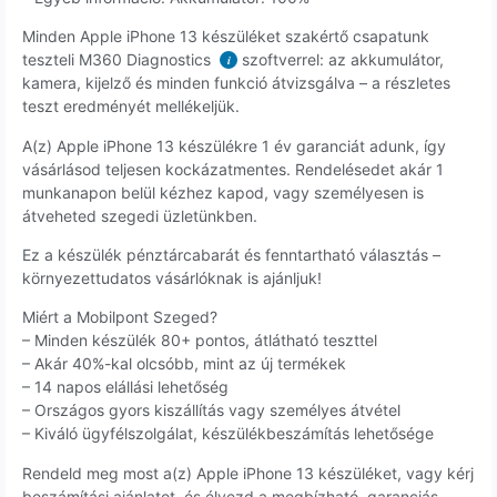
Minden Apple iPhone 13 készüléket szakértő csapatunk
teszteli M360 Diagnostics
szoftverrel: az akkumulátor,
i
kamera, kijelző és minden funkció átvizsgálva – a részletes
teszt eredményét mellékeljük.
A(z) Apple iPhone 13 készülékre 1 év garanciát adunk, így
vásárlásod teljesen kockázatmentes. Rendelésedet akár 1
munkanapon belül kézhez kapod, vagy személyesen is
átveheted szegedi üzletünkben.
Ez a készülék pénztárcabarát és fenntartható választás –
környezettudatos vásárlóknak is ajánljuk!
Miért a Mobilpont Szeged?
– Minden készülék 80+ pontos, átlátható teszttel
– Akár 40%-kal olcsóbb, mint az új termékek
– 14 napos elállási lehetőség
– Országos gyors kiszállítás vagy személyes átvétel
– Kiváló ügyfélszolgálat, készülékbeszámítás lehetősége
Rendeld meg most a(z) Apple iPhone 13 készüléket, vagy kérj
beszámítási ajánlatot, és élvezd a megbízható, garanciás