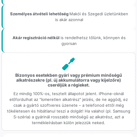
Személyes átvételi lehetőség
Makói és Szegedi üzletünkben
is akár azonnal
Akár regisztráció nélkül
is rendelhetsz tőlünk, könnyen és
gyorsan
Bizonyos esetekben gyári vagy prémium minőségű
alkatrészekre (pl. új akkumulátorra vagy kijelzőre)
cseréljük a régieket.
Ez mindig 100%-os, tesztelt állapotot jelent. iPhone-oknál
előfordulhat az "Ismeretlen alkatrész" jelzés, de ne aggódj, ez
csak a gyártó szoftveres üzenete – a telefonod ettől még
tökéletesen és hibátlanul teszi a dolgát! Ha valahol (pl. Samsung
S-széria) a gyárinál rosszabb minőségű az alkatrész, azt a
termékleírásban külön jelezzük neked.