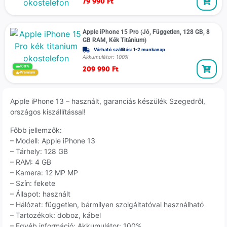
79 990
Ft
Apple iPhone 15 Pro (Jó, Független, 128 GB, 8
GB RAM, Kék Titánium)
Várható szállítás: 1-2 munkanap
Akkumulátor: 100%
209 990
Ft
100%
Prémium
Apple iPhone 13 – használt, garanciás készülék Szegedről,
országos kiszállítással!
Főbb jellemzők:
– Modell: Apple iPhone 13
– Tárhely: 128 GB
– RAM: 4 GB
– Kamera: 12 MP MP
– Szín: fekete
– Állapot: használt
– Hálózat: független, bármilyen szolgáltatóval használható
– Tartozékok: doboz, kábel
– Egyéb információ: Akkumulátor: 100%