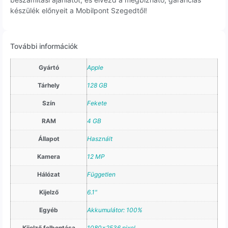
készülék előnyeit a Mobilpont Szegedtől!
További információk
Gyártó
Apple
Tárhely
128 GB
Szín
Fekete
RAM
4 GB
Állapot
Használt
Kamera
12 MP
Hálózat
Független
Kijelző
6.1"
Egyéb
Akkumulátor: 100%
Kijelző felbontása
1080×2536 pixel