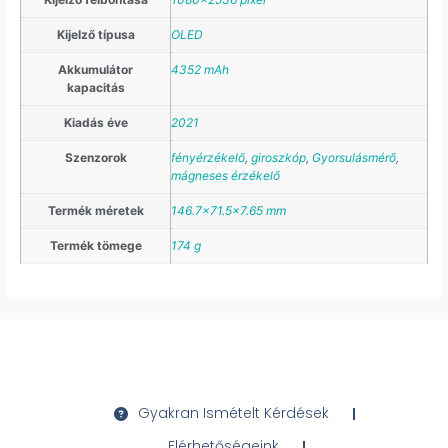
Kijelző típusa
OLED
Akkumulátor
4352 mAh
kapacitás
Kiadás éve
2021
Szenzorok
fényérzékelő
,
giroszkóp
,
Gyorsulásmérő
,
mágneses érzékelő
Termék méretek
146.7×71.5×7.65 mm
Termék tömege
174 g
Gyakran Ismételt Kérdések
Elérhetőségeink