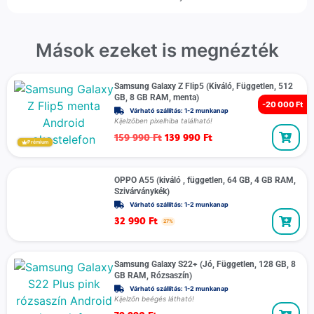
Mások ezeket is megnézték
Samsung Galaxy Z Flip5 (Kiváló, Független, 512
GB, 8 GB RAM, menta)
-
20 000 Ft
Várható szállítás: 1-2 munkanap
Kijelzőben pixelhiba található!
159 990
Ft
139 990
Ft
Prémium
OPPO A55 (kiváló , független, 64 GB, 4 GB RAM,
Szivárványkék)
Várható szállítás: 1-2 munkanap
32 990
Ft
27%
Samsung Galaxy S22+ (Jó, Független, 128 GB, 8
GB RAM, Rózsaszín)
Várható szállítás: 1-2 munkanap
Kijelzőn beégés látható!