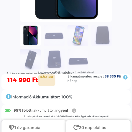
Ügyfeleink
valódi
,
nyilvános
üzletértékelései
A kép a gyártótól származik, csak illustráció
3 kamatmentes részlet
38 330 Ft
/
114 990
Ft
K.ÁFA (0%)
hónap
Információ:
Akkumulátor: 100%
95% fölötti
akkumulátor,
ingyen!
Ezzel
spórolunk neked
akár
16 000 Ft
extra
költséget másokhoz képest
!
1 év garancia
20 nap elállás