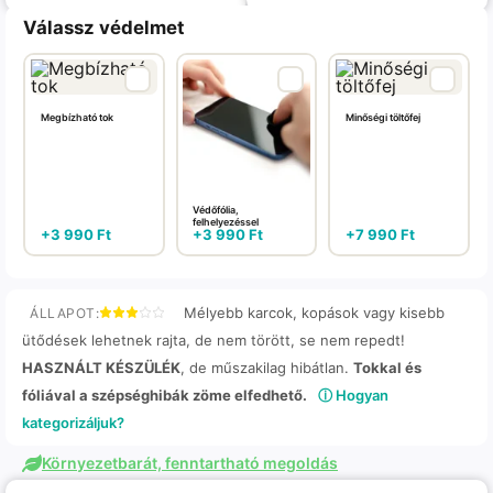
Válassz védelmet
Megbízható tok
Minőségi töltőfej
Védőfólia,
felhelyezéssel
+
3 990
Ft
+
3 990
Ft
+
7 990
Ft
Mélyebb karcok, kopások vagy kisebb
ÁLLAPOT:
ütődések lehetnek rajta, de nem törött, se nem repedt!
HASZNÁLT KÉSZÜLÉK
, de műszakilag hibátlan.
Tokkal és
fóliával a szépséghibák zöme elfedhető.
ⓘ Hogyan
kategorizáljuk?
Környezetbarát, fenntartható megoldás