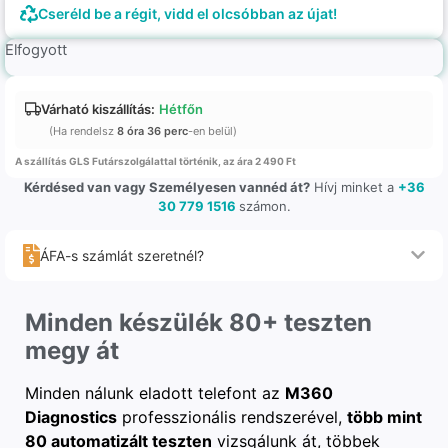
Cseréld be a régit, vidd el olcsóbban az újat!
Elfogyott
Várható kiszállítás:
Hétfőn
(Ha rendelsz
8 óra 36 perc
-en belül)
A szállítás GLS Futárszolgálattal történik, az ára 2 490 Ft
Kérdésed van vagy Személyesen vannéd át?
Hívj minket a
+36
30 779 1516
számon.
ÁFA-s számlát szeretnél?
Minden készülék 80+ teszten
megy át
Minden nálunk eladott telefont az
M360
Diagnostics
professzionális rendszerével,
több mint
80 automatizált teszten
vizsgálunk át, többek