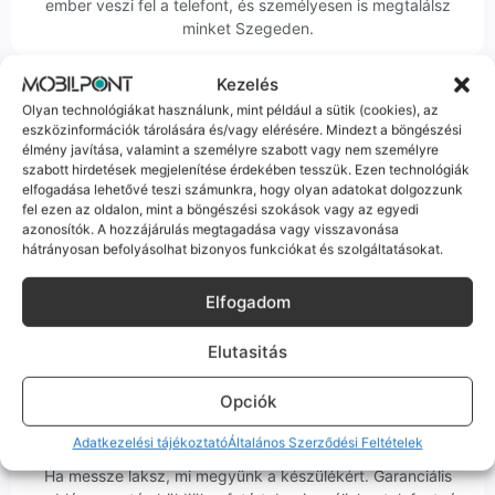
ember veszi fel a telefont, és személyesen is megtalálsz
minket Szegeden.
Kezelés
Olyan technológiákat használunk, mint például a sütik (cookies), az
eszközinformációk tárolására és/vagy elérésére. Mindezt a böngészési
élmény javítása, valamint a személyre szabott vagy nem személyre
szabott hirdetések megjelenítése érdekében tesszük. Ezen technológiák
Korrekt Ügyintézés
elfogadása lehetővé teszi számunkra, hogy olyan adatokat dolgozzunk
fel ezen az oldalon, mint a böngészési szokások vagy az egyedi
Hibázni emberi dolog, de a felelősségvállalás nálunk alap.
azonosítók. A hozzájárulás megtagadása vagy visszavonása
Ha ritkán előfordul egy hiba, nem kifogásokat keresünk,
hátrányosan befolyásolhat bizonyos funkciókat és szolgáltatásokat.
hanem megoldást. Szakértő kollégáink azonnal kézbe
veszik az ügyedet.
Elfogadom
Elutasitás
Opciók
Ingyenes Futár & Szerviz
Adatkezelési tájékoztató
Általános Szerződési Feltételek
Ha messze laksz, mi megyünk a készülékért. Garanciális