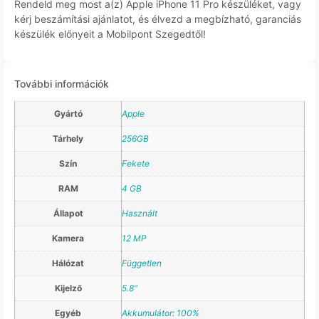
Rendeld meg most a(z) Apple iPhone 11 Pro készüléket, vagy
kérj beszámítási ajánlatot, és élvezd a megbízható, garanciás
készülék előnyeit a Mobilpont Szegedtől!
További információk
Gyártó
Apple
Tárhely
256GB
Szín
Fekete
RAM
4 GB
Állapot
Használt
Kamera
12 MP
Hálózat
Független
Kijelző
5.8"
Egyéb
Akkumulátor: 100%