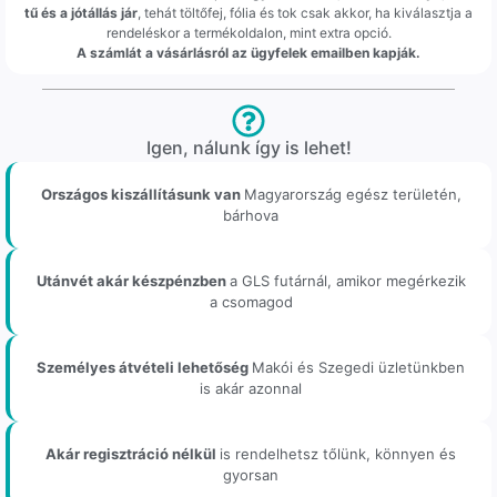
tű és a jótállás jár
, tehát töltőfej, fólia és tok csak akkor, ha kiválasztja a
rendeléskor a termékoldalon, mint extra opció.
A számlát a vásárlásról az ügyfelek emailben kapják.
Igen, nálunk így is lehet!
Országos kiszállításunk van
Magyarország egész területén,
bárhova
Utánvét akár készpénzben
a GLS futárnál, amikor megérkezik
a csomagod
Személyes átvételi lehetőség
Makói és Szegedi üzletünkben
is akár azonnal
Akár regisztráció nélkül
is rendelhetsz tőlünk, könnyen és
gyorsan