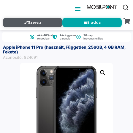
Szerviz
Eladás
Akár
40%
-al
1 év
ingyenes
20 nap
olcsóbban
garancia
ingyenes elállás
Apple iPhone 11 Pro (használt, Független, 256GB, 4 GB RAM,
Fekete)
Azonosító: 824691