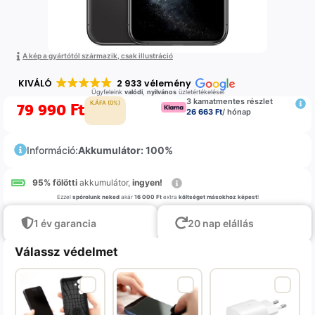
A kép a gyártótól származik, csak illustráció
KIVÁLÓ
2 933 vélemény
Ügyfeleink
valódi
,
nyilvános
üzletértékelései
3 kamatmentes részlet
79 990
Ft
K.ÁFA (0%)
26 663 Ft
/ hónap
Információ:
Akkumulátor: 100%
95% fölötti
akkumulátor,
ingyen!
Ezzel
spórolunk neked
akár
16 000 Ft
extra
költséget másokhoz képest
!
1 év garancia
20 nap elállás
Válassz védelmet