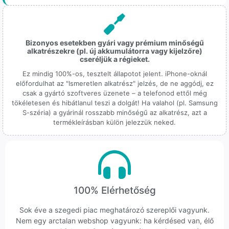
Bizonyos esetekben gyári vagy prémium minőségű
alkatrészekre (pl. új akkumulátorra vagy kijelzőre)
cseréljük a régieket.
Ez mindig 100%-os, tesztelt állapotot jelent. iPhone-oknál
előfordulhat az "Ismeretlen alkatrész" jelzés, de ne aggódj, ez
csak a gyártó szoftveres üzenete – a telefonod ettől még
tökéletesen és hibátlanul teszi a dolgát! Ha valahol (pl. Samsung
S-széria) a gyárinál rosszabb minőségű az alkatrész, azt a
termékleírásban külön jelezzük neked.
100% Elérhetőség
Sok éve a szegedi piac meghatározó szereplői vagyunk.
Nem egy arctalan webshop vagyunk: ha kérdésed van, élő