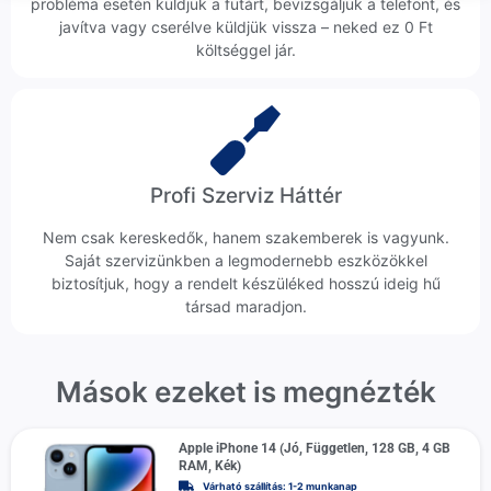
probléma esetén küldjük a futárt, bevizsgáljuk a telefont, és
javítva vagy cserélve küldjük vissza – neked ez 0 Ft
költséggel jár.
Profi Szerviz Háttér
Nem csak kereskedők, hanem szakemberek is vagyunk.
Saját szervizünkben a legmodernebb eszközökkel
biztosítjuk, hogy a rendelt készüléked hosszú ideig hű
társad maradjon.
Mások ezeket is megnézték
Apple iPhone 14 (Jó, Független, 128 GB, 4 GB
RAM, Kék)
Várható szállítás: 1-2 munkanap