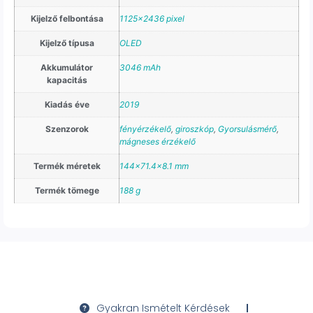
Kijelző felbontása
1125×2436 pixel
Kijelző típusa
OLED
Akkumulátor
3046 mAh
kapacitás
Kiadás éve
2019
Szenzorok
fényérzékelő
,
giroszkóp
,
Gyorsulásmérő
,
mágneses érzékelő
Termék méretek
144×71.4×8.1 mm
Termék tömege
188 g
Gyakran Ismételt Kérdések