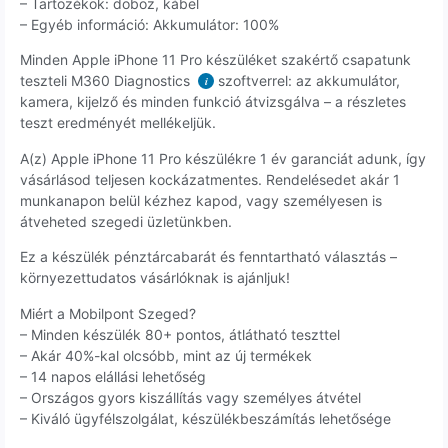
– Tartozékok: doboz, kábel
– Egyéb információ: Akkumulátor: 100%
Minden Apple iPhone 11 Pro készüléket szakértő csapatunk
teszteli M360 Diagnostics
szoftverrel: az akkumulátor,
i
kamera, kijelző és minden funkció átvizsgálva – a részletes
teszt eredményét mellékeljük.
A(z) Apple iPhone 11 Pro készülékre 1 év garanciát adunk, így
vásárlásod teljesen kockázatmentes. Rendelésedet akár 1
munkanapon belül kézhez kapod, vagy személyesen is
átveheted szegedi üzletünkben.
Ez a készülék pénztárcabarát és fenntartható választás –
környezettudatos vásárlóknak is ajánljuk!
Miért a Mobilpont Szeged?
– Minden készülék 80+ pontos, átlátható teszttel
– Akár 40%-kal olcsóbb, mint az új termékek
– 14 napos elállási lehetőség
– Országos gyors kiszállítás vagy személyes átvétel
– Kiváló ügyfélszolgálat, készülékbeszámítás lehetősége