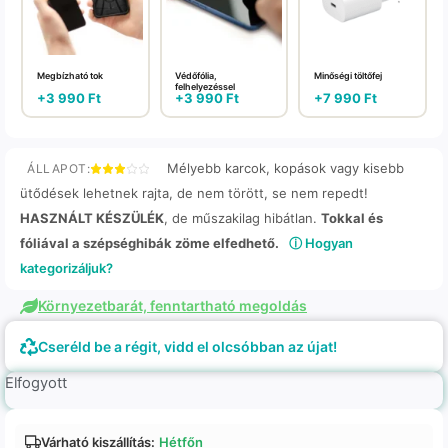
Megbízható tok
Védőfólia,
Minőségi töltőfej
felhelyezéssel
+
3 990
Ft
+
3 990
Ft
+
7 990
Ft
Mélyebb karcok, kopások vagy kisebb
ÁLLAPOT:
ütődések lehetnek rajta, de nem törött, se nem repedt!
HASZNÁLT KÉSZÜLÉK
, de műszakilag hibátlan.
Tokkal és
fóliával a szépséghibák zöme elfedhető.
ⓘ Hogyan
kategorizáljuk?
Környezetbarát, fenntartható megoldás
Cseréld be a régit, vidd el olcsóbban az újat!
Elfogyott
Várható kiszállítás:
Hétfőn