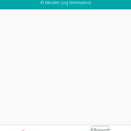
© Minden jog fenntartva
Elfogyott