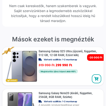
Nem csak kereskedők, hanem szakemberek is vagyunk.
Saját szervizünkben a legmodernebb eszközökkel
biztosítjuk, hogy a rendelt készüléked hosszú ideig hű
társad maradjon.
Mások ezeket is megnézték
Samsung Galaxy S25 Ultra (újszerű, független,
512 GB, 12 GB RAM, Ezüst kék)
-
20 000 Ft
Várható szállítás: 1-2 munkanap
319 990
Ft
299 990
Ft
Megtakarítás újhoz képest
akár 40%
Prémium
Samsung Galaxy Note20 (kiváló, független,
256GB, 8GB RAM, Szürke)
Várható szállítás: 1-2 munkanap
A készülék rendszerbeállításai angol