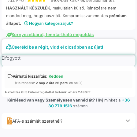
99%-ban karc- és sérülésmentes
ÁLLAPOT:
HASZNÁLT KÉSZÜLÉK
, makulátlan külső. Ránézésre nem
mondod meg, hogy használt. Kompromisszummentes
prémium
állapot.
ⓘ Hogyan kategorizáljuk?
Környezetbarát, fenntartható megoldás
Cseréld be a régit, vidd el olcsóbban az újat!
Elfogyott
Várható kiszállítás:
Kedden
(Ha rendelsz
2 nap 2 óra 26 perc
-en belül)
A szállítás GLS Futárszolgálattal történik, az ára 2 490 Ft
Kérdésed van vagy Személyesen vannéd át?
Hívj minket a
+36
30 779 1516
számon.
ÁFA-s számlát szeretnél?