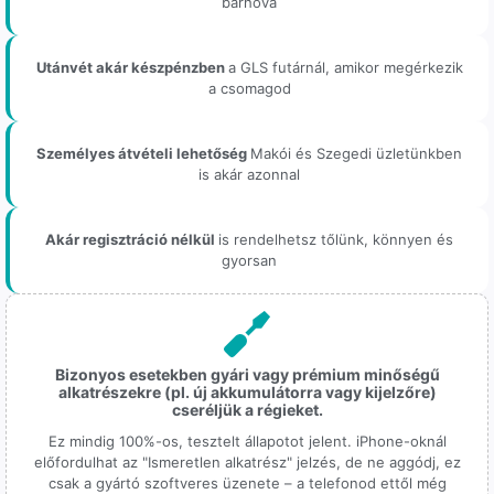
bárhova
Utánvét akár készpénzben
a GLS futárnál, amikor megérkezik
a csomagod
Személyes átvételi lehetőség
Makói és Szegedi üzletünkben
is akár azonnal
Akár regisztráció nélkül
is rendelhetsz tőlünk, könnyen és
gyorsan
Bizonyos esetekben gyári vagy prémium minőségű
alkatrészekre (pl. új akkumulátorra vagy kijelzőre)
cseréljük a régieket.
Ez mindig 100%-os, tesztelt állapotot jelent. iPhone-oknál
előfordulhat az "Ismeretlen alkatrész" jelzés, de ne aggódj, ez
csak a gyártó szoftveres üzenete – a telefonod ettől még