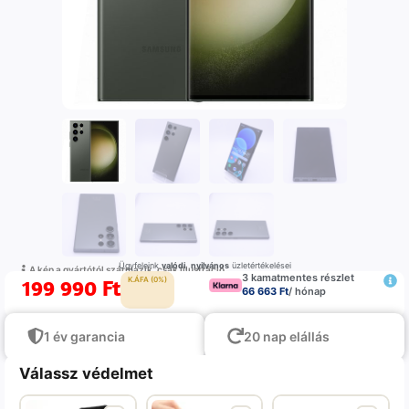
Ügyfeleink
valódi
,
nyilvános
üzletértékelései
A kép a gyártótól származik, csak illustráció
3 kamatmentes részlet
199 990
Ft
K.ÁFA (0%)
66 663 Ft
/ hónap
1 év garancia
20 nap elállás
Válassz védelmet