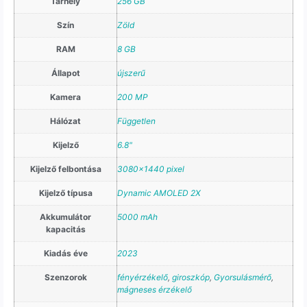
Tárhely
256 GB
Szín
Zöld
RAM
8 GB
Állapot
újszerű
Kamera
200 MP
Hálózat
Független
Kijelző
6.8"
Kijelző felbontása
3080×1440 pixel
Kijelző típusa
Dynamic AMOLED 2X
Akkumulátor
5000 mAh
kapacitás
Kiadás éve
2023
Szenzorok
fényérzékelő
,
giroszkóp
,
Gyorsulásmérő
,
mágneses érzékelő