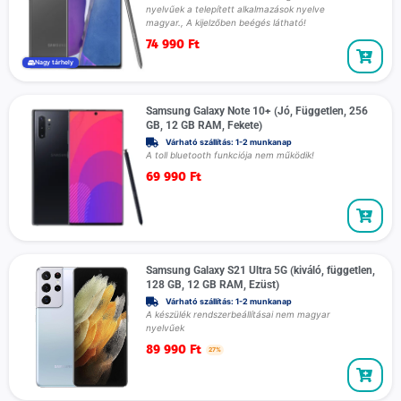
nyelvűek a telepített alkalmazások nyelve
magyar., A kijelzőben beégés látható!
74 990
Ft
Nagy tárhely
Samsung Galaxy Note 10+ (Jó, Független, 256
GB, 12 GB RAM, Fekete)
Várható szállítás: 1-2 munkanap
A toll bluetooth funkciója nem működik!
69 990
Ft
Samsung Galaxy S21 Ultra 5G (kiváló, független,
128 GB, 12 GB RAM, Ezüst)
Várható szállítás: 1-2 munkanap
A készülék rendszerbeállításai nem magyar
nyelvűek
89 990
Ft
27%