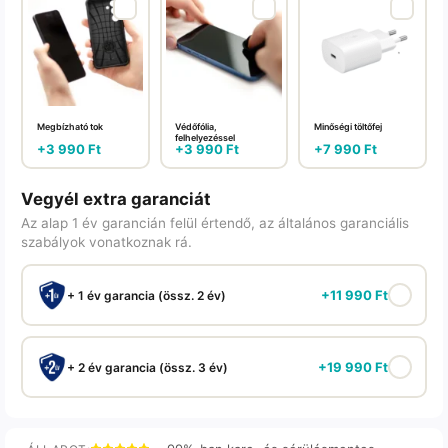
Megbízható tok
Védőfólia,
Minőségi töltőfej
felhelyezéssel
+
3 990
Ft
+
3 990
Ft
+
7 990
Ft
Vegyél extra garanciát
Az alap 1 év garancián felül értendő, az általános garanciális
szabályok vonatkoznak rá.
+
11 990
Ft
+ 1 év garancia (össz. 2 év)
+
19 990
Ft
+ 2 év garancia (össz. 3 év)