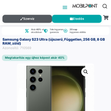
Szerviz
Eladás
Akár
40%
-al
1 év
ingyenes
20 nap
olcsóbban
garancia
ingyenes elállás
Samsung Galaxy S23 Ultra (újszerű, Független, 256 GB, 8 GB
RAM, zöld)
Azonosító: 710569
Megtakarítás egy újhoz képest akár 40%