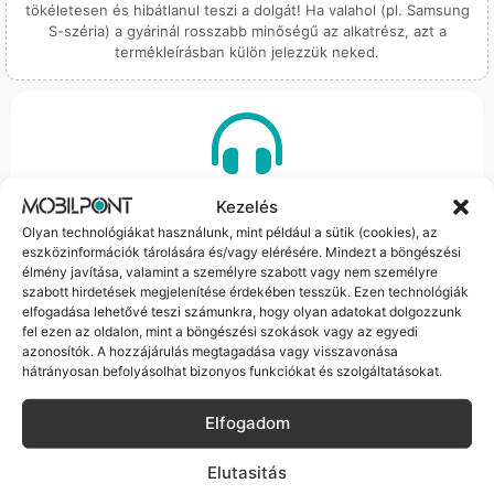
tökéletesen és hibátlanul teszi a dolgát! Ha valahol (pl. Samsung
S-széria) a gyárinál rosszabb minőségű az alkatrész, azt a
termékleírásban külön jelezzük neked.
100% Elérhetőség
Kezelés
Olyan technológiákat használunk, mint például a sütik (cookies), az
Sok éve a szegedi piac meghatározó szereplői vagyunk.
eszközinformációk tárolására és/vagy elérésére. Mindezt a böngészési
Nem egy arctalan webshop vagyunk: ha kérdésed van, élő
élmény javítása, valamint a személyre szabott vagy nem személyre
ember veszi fel a telefont, és személyesen is megtalálsz
szabott hirdetések megjelenítése érdekében tesszük. Ezen technológiák
minket Szegeden.
elfogadása lehetővé teszi számunkra, hogy olyan adatokat dolgozzunk
fel ezen az oldalon, mint a böngészési szokások vagy az egyedi
azonosítók. A hozzájárulás megtagadása vagy visszavonása
hátrányosan befolyásolhat bizonyos funkciókat és szolgáltatásokat.
Elfogadom
Korrekt Ügyintézés
Elutasitás