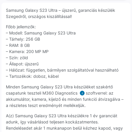
Samsung Galaxy S23 Ultra – újszerű, garanciás készülék
Szegedről, országos kiszállítással!
Főbb jellemzők:
– Modell: Samsung Galaxy S23 Ultra
– Tárhely: 256 GB
– RAM: 8 GB
– Kamera: 200 MP MP
– Szín: zöld
– Állapot: újszerű
– Hálózat: független, bármilyen szolgáltatóval használható
– Tartozékok: doboz, kábel
Minden Samsung Galaxy S23 Ultra készüléket szakértő
csapatunk teszteli M360 Diagnostics
szoftverrel: az
i
akkumulátor, kamera, kijelző és minden funkció átvizsgálva –
a részletes teszt eredményét mellékeljük.
A(z) Samsung Galaxy S23 Ultra készülékre 1 év garanciát
adunk, így vásárlásod teljesen kockázatmentes.
Rendelésedet akár 1 munkanapon belül kézhez kapod, vagy