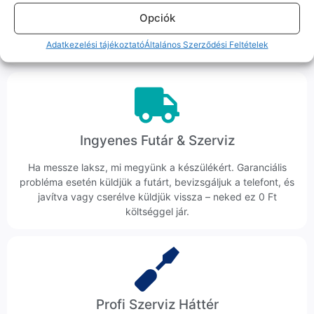
Hibázni emberi dolog, de a felelősségvállalás nálunk alap.
Opciók
Ha ritkán előfordul egy hiba, nem kifogásokat keresünk,
hanem megoldást. Szakértő kollégáink azonnal kézbe
Adatkezelési tájékoztató
Általános Szerződési Feltételek
veszik az ügyedet.
Ingyenes Futár & Szerviz
Ha messze laksz, mi megyünk a készülékért. Garanciális
probléma esetén küldjük a futárt, bevizsgáljuk a telefont, és
javítva vagy cserélve küldjük vissza – neked ez 0 Ft
költséggel jár.
Profi Szerviz Háttér