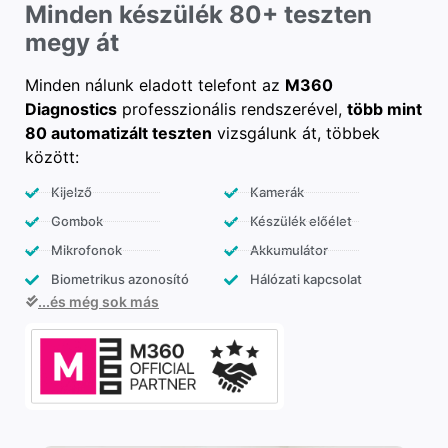
Minden készülék 80+ teszten
megy át
Minden nálunk eladott telefont az
M360
Diagnostics
professzionális rendszerével,
több mint
80 automatizált teszten
vizsgálunk át, többek
között:
Kijelző
Kamerák
Gombok
Készülék előélet
Mikrofonok
Akkumulátor
Biometrikus azonosító
Hálózati kapcsolat
...és még sok más