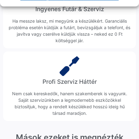
Ingyenes Futár & Szerviz
Ha messze laksz, mi megyünk a készülékért. Garanciális
probléma esetén küldjük a futárt, bevizsgáljuk a telefont, és
javítva vagy cserélve küldjük vissza – neked ez 0 Ft
költséggel jár.
Profi Szerviz Háttér
Nem csak kereskedők, hanem szakemberek is vagyunk.
Saját szervizünkben a legmodernebb eszközökkel
biztosítjuk, hogy a rendelt készüléked hosszú ideig hű
társad maradjon.
Mások ezeket is megnézték