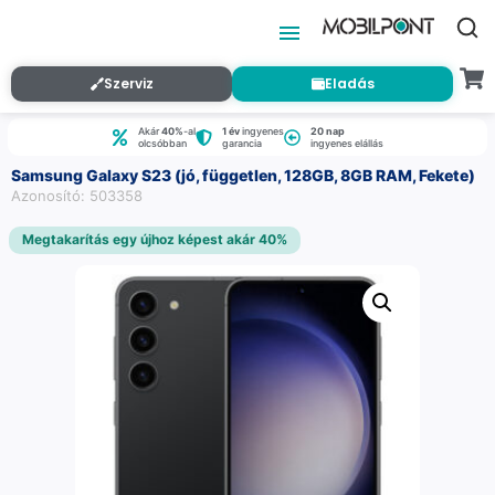
Szerviz
Eladás
Akár
40%
-al
1 év
ingyenes
20 nap
olcsóbban
garancia
ingyenes elállás
Samsung Galaxy S23 (jó, független, 128GB, 8GB RAM, Fekete)
Azonosító: 503358
Megtakarítás egy újhoz képest akár 40%