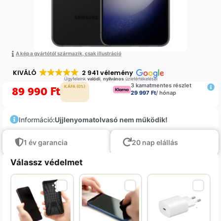
A kép a gyártótól származik, csak illustráció
KIVÁLÓ
2 941 vélemény
Ügyfeleink
valódi
,
nyilvános
üzletértékelései
3 kamatmentes részlet
89 990
Ft
K.ÁFA (0%)
29 997 Ft
/ hónap
Információ:
Ujjlenyomatolvasó nem működik!
1 év garancia
20 nap elállás
Válassz védelmet