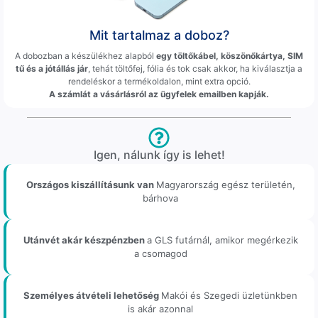
Mit tartalmaz a doboz?
A dobozban a készülékhez alapból
egy töltőkábel, köszönőkártya, SIM
tű és a jótállás jár
, tehát töltőfej, fólia és tok csak akkor, ha kiválasztja a
rendeléskor a termékoldalon, mint extra opció.
A számlát a vásárlásról az ügyfelek emailben kapják.
Igen, nálunk így is lehet!
Országos kiszállításunk van
Magyarország egész területén,
bárhova
Utánvét akár készpénzben
a GLS futárnál, amikor megérkezik
a csomagod
Személyes átvételi lehetőség
Makói és Szegedi üzletünkben
is akár azonnal