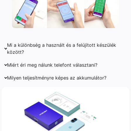
Mi a különbség a használt és a felújított készülék
között?
Miért éri meg nálunk telefont választani?
Milyen teljesítményre képes az akkumulátor?