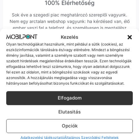
100% Elérhetőség
Sok éve a szegedi piac meghatározó szereplői vagyunk.
Nem egy arctalan webshop vagyunk: ha kérdésed van, élő
ember veszi fel a telefont, és személyesen is megtalálsz
minket Szegeden.
Kezelés
Olyan technológiákat használunk, mint például a sütik (cookies), az
eszközinformációk tárolására és/vagy elérésére. Mindezt a böngészési
élmény javítása, valamint a személyre szabott vagy nem személyre
szabott hirdetések megjelenítése érdekében tesszük. Ezen technológiák
elfogadása lehetővé teszi számunkra, hogy olyan adatokat dolgozzunk
fel ezen az oldalon, mint a böngészési szokások vagy az egyedi
Korrekt Ügyintézés
azonosítók. A hozzájárulás megtagadása vagy visszavonása
hátrányosan befolyásolhat bizonyos funkciókat és szolgáltatásokat.
Hibázni emberi dolog, de a felelősségvállalás nálunk alap.
Ha ritkán előfordul egy hiba, nem kifogásokat keresünk,
Elfogadom
hanem megoldást. Szakértő kollégáink azonnal kézbe
veszik az ügyedet.
Elutasitás
Opciók
Adatkezelési tájékoztató
Általános Szerződési Feltételek