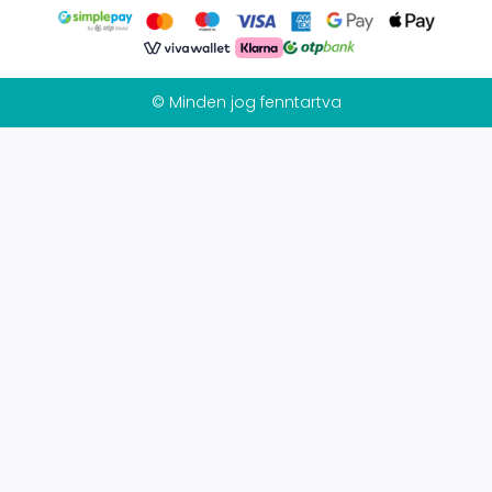
© Minden jog fenntartva