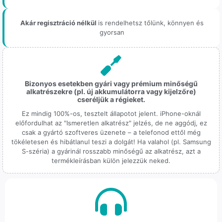
Akár regisztráció nélkül
is rendelhetsz tőlünk, könnyen és
gyorsan
Bizonyos esetekben gyári vagy prémium minőségű
alkatrészekre (pl. új akkumulátorra vagy kijelzőre)
cseréljük a régieket.
Ez mindig 100%-os, tesztelt állapotot jelent. iPhone-oknál
előfordulhat az "Ismeretlen alkatrész" jelzés, de ne aggódj, ez
csak a gyártó szoftveres üzenete – a telefonod ettől még
tökéletesen és hibátlanul teszi a dolgát! Ha valahol (pl. Samsung
S-széria) a gyárinál rosszabb minőségű az alkatrész, azt a
termékleírásban külön jelezzük neked.