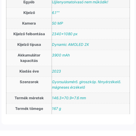
Egyéb
Ujjlenyomatolvasó nem működik!
Kijelző
6.1""
Kamera
50 MP
Kijelző felbontása
2340×1080 px
Kijelző típusa
Dynamic AMOLED 2X
Akkumulátor
3900 mAh
kapacitás
Kiadás éve
2023
Szenzorok
Gyorsulásmérő. giroszkóp. fényérzékelő.
mágneses érzékelő
Termék méretek
146.3×70.9×7.6 mm
Termék tömege
167 g