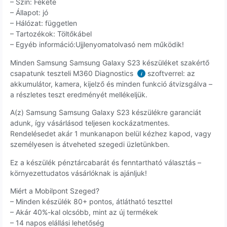
– Szín: Fekete
– Állapot: jó
– Hálózat: független
– Tartozékok: Töltőkábel
– Egyéb információ:Ujjlenyomatolvasó nem működik!
Minden Samsung Samsung Galaxy S23 készüléket szakértő
csapatunk teszteli M360 Diagnostics
szoftverrel: az
i
akkumulátor, kamera, kijelző és minden funkció átvizsgálva –
a részletes teszt eredményét mellékeljük.
A(z) Samsung Samsung Galaxy S23 készülékre garanciát
adunk, így vásárlásod teljesen kockázatmentes.
Rendelésedet akár 1 munkanapon belül kézhez kapod, vagy
személyesen is átveheted szegedi üzletünkben.
Ez a készülék pénztárcabarát és fenntartható választás –
környezettudatos vásárlóknak is ajánljuk!
Miért a Mobilpont Szeged?
– Minden készülék 80+ pontos, átlátható teszttel
– Akár 40%-kal olcsóbb, mint az új termékek
– 14 napos elállási lehetőség