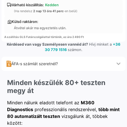
Várható kiszállítás:
Kedden
(Ha rendelsz
2 nap 13 óra 41 perc
-en belül)
Külső raktáron:
Átvétel akár ma egyeztetés után.
A szállítás GLS Futárszolgálattal történik, az ára 2 490 Ft
Kérdésed van vagy Személyesen vannéd át?
Hívj minket a
+36
30 779 1516
számon.
ÁFA-s számlát szeretnél?
Minden készülék 80+ teszten
megy át
Minden nálunk eladott telefont az
M360
Diagnostics
professzionális rendszerével,
több mint
80 automatizált teszten
vizsgálunk át, többek
között: