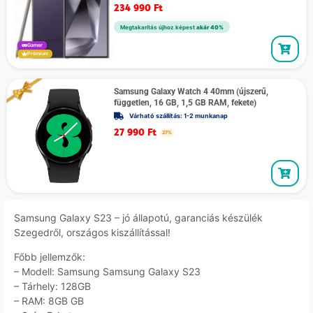
234 990
Ft
Megtakarítás újhoz képest
akár 40%
Gamer
Prémium
Samsung Galaxy Watch 4 40mm (újszerű,
független, 16 GB, 1,5 GB RAM, fekete)
Várható szállítás: 1-2 munkanap
27 990
Ft
27%
Samsung Galaxy S23 – jó állapotú, garanciás készülék
Szegedről, országos kiszállítással!
Főbb jellemzők:
– Modell: Samsung Samsung Galaxy S23
– Tárhely: 128GB
– RAM: 8GB GB