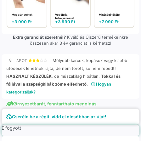
Megbízható tok
Védőfólia,
Minőségi töltőfej
felhelyezéssel
+
3 990
Ft
+
3 990
Ft
+
7 990
Ft
Extra garanciát szeretnél?
Kiváló és Újszerű termékeinkre
összesen akár 3 év garanciát is kérhetsz!
Mélyebb karcok, kopások vagy kisebb
ÁLLAPOT:
ütődések lehetnek rajta, de nem törött, se nem repedt!
HASZNÁLT KÉSZÜLÉK
, de műszakilag hibátlan.
Tokkal és
fóliával a szépséghibák zöme elfedhető.
ⓘ Hogyan
kategorizáljuk?
Környezetbarát, fenntartható megoldás
Cseréld be a régit, vidd el olcsóbban az újat!
Elfogyott