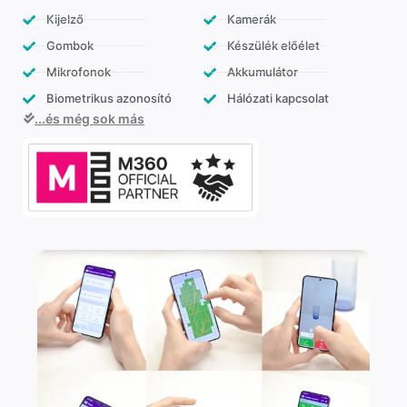
Kijelző
Kamerák
Gombok
Készülék előélet
Mikrofonok
Akkumulátor
Biometrikus azonosító
Hálózati kapcsolat
...és még sok más