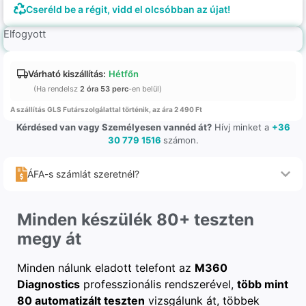
Cseréld be a régit, vidd el olcsóbban az újat!
Elfogyott
Várható kiszállítás:
Hétfőn
(Ha rendelsz
2 óra 53 perc
-en belül)
A szállítás GLS Futárszolgálattal történik, az ára 2 490 Ft
Kérdésed van vagy Személyesen vannéd át?
Hívj minket a
+36
30 779 1516
számon.
ÁFA-s számlát szeretnél?
Minden készülék 80+ teszten
megy át
Minden nálunk eladott telefont az
M360
Diagnostics
professzionális rendszerével,
több mint
80 automatizált teszten
vizsgálunk át, többek