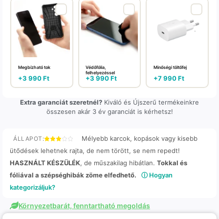
Megbízható tok
Védőfólia,
Minőségi töltőfej
felhelyezéssel
+
3 990
Ft
+
3 990
Ft
+
7 990
Ft
Extra garanciát szeretnél?
Kiváló és Újszerű termékeinkre
összesen akár 3 év garanciát is kérhetsz!
Mélyebb karcok, kopások vagy kisebb
ÁLLAPOT:
ütődések lehetnek rajta, de nem törött, se nem repedt!
HASZNÁLT KÉSZÜLÉK
, de műszakilag hibátlan.
Tokkal és
fóliával a szépséghibák zöme elfedhető.
ⓘ Hogyan
kategorizáljuk?
Környezetbarát, fenntartható megoldás