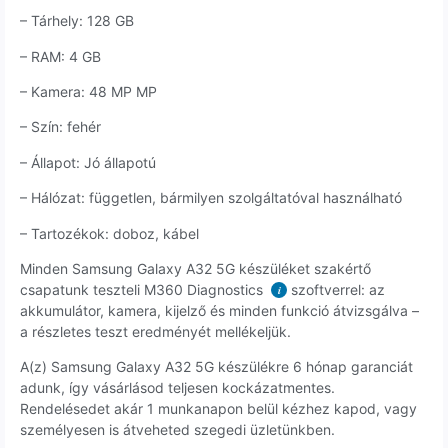
– Tárhely: 128 GB
– RAM: 4 GB
– Kamera: 48 MP MP
– Szín: fehér
– Állapot: Jó állapotú
– Hálózat: független, bármilyen szolgáltatóval használható
– Tartozékok: doboz, kábel
Minden Samsung Galaxy A32 5G készüléket szakértő
csapatunk teszteli M360 Diagnostics
szoftverrel: az
i
akkumulátor, kamera, kijelző és minden funkció átvizsgálva –
a részletes teszt eredményét mellékeljük.
A(z) Samsung Galaxy A32 5G készülékre 6 hónap garanciát
adunk, így vásárlásod teljesen kockázatmentes.
Rendelésedet akár 1 munkanapon belül kézhez kapod, vagy
személyesen is átveheted szegedi üzletünkben.