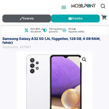
Szerviz
Eladás
Akár
40%
-al
1 év
ingyenes
20 nap
olcsóbban
garancia
ingyenes elállás
Samsung Galaxy A32 5G (Jó, független, 128 GB, 4 GB RAM,
fehér)
Azonosító: 457997