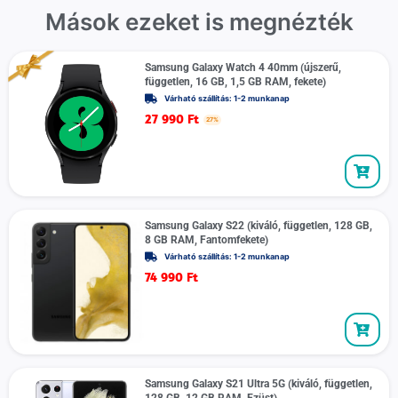
Mások ezeket is megnézték
Samsung Galaxy Watch 4 40mm (újszerű,
független, 16 GB, 1,5 GB RAM, fekete)
Várható szállítás: 1-2 munkanap
27 990
Ft
27%
Samsung Galaxy S22 (kiváló, független, 128 GB,
8 GB RAM, Fantomfekete)
Várható szállítás: 1-2 munkanap
74 990
Ft
Samsung Galaxy S21 Ultra 5G (kiváló, független,
128 GB, 12 GB RAM, Ezüst)