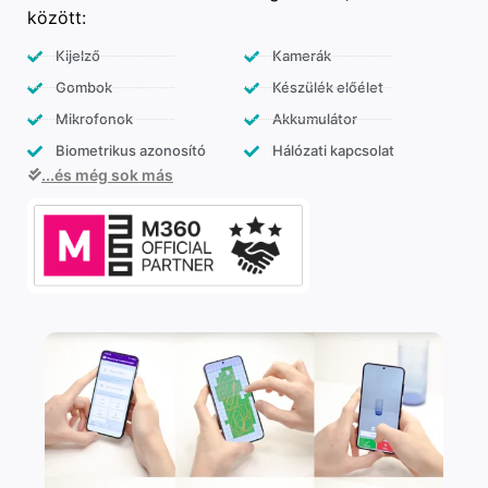
között:
Kijelző
Kamerák
Gombok
Készülék előélet
Mikrofonok
Akkumulátor
Biometrikus azonosító
Hálózati kapcsolat
...és még sok más