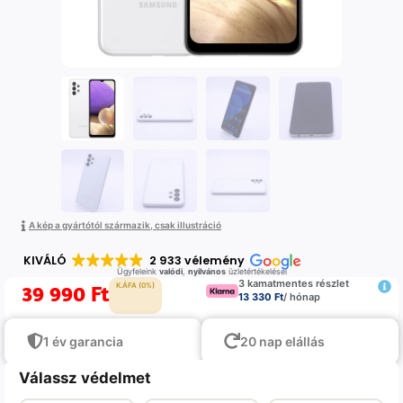
A kép a gyártótól származik, csak illustráció
KIVÁLÓ
2 933 vélemény
Ügyfeleink
valódi
,
nyilvános
üzletértékelései
3 kamatmentes részlet
39 990
Ft
K.ÁFA (0%)
13 330 Ft
/ hónap
1 év garancia
20 nap elállás
Válassz védelmet