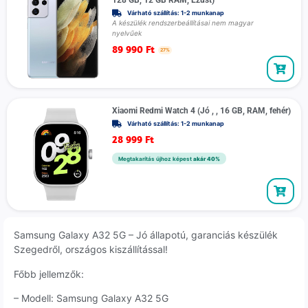
Várható szállítás: 1-2 munkanap
A készülék rendszerbeállításai nem magyar
nyelvűek
89 990
Ft
27%
Xiaomi Redmi Watch 4 (Jó , , 16 GB, RAM, fehér)
Várható szállítás: 1-2 munkanap
28 999
Ft
Megtakarítás újhoz képest
akár 40%
Samsung Galaxy A32 5G – Jó állapotú, garanciás készülék
Szegedről, országos kiszállítással!
Főbb jellemzők:
– Modell: Samsung Galaxy A32 5G