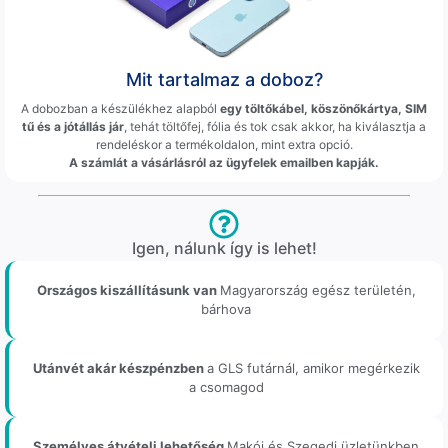
Mit tartalmaz a doboz?
A dobozban a készülékhez alapból
egy töltőkábel, köszönőkártya, SIM
tű és a jótállás jár
, tehát töltőfej, fólia és tok csak akkor, ha kiválasztja a
rendeléskor a termékoldalon, mint extra opció.
A számlát a vásárlásról az ügyfelek emailben kapják.
Igen, nálunk így is lehet!
Országos kiszállításunk van
Magyarország egész területén,
bárhova
Utánvét akár készpénzben
a GLS futárnál, amikor megérkezik
a csomagod
Személyes átvételi lehetőség
Makói és Szegedi üzletünkben