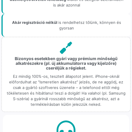
is akár azonnal
Akár regisztráció nélkül
is rendelhetsz tőlünk, könnyen és
gyorsan
Bizonyos esetekben gyári vagy prémium minőségű
alkatrészekre (pl. új akkumulátorra vagy kijelzőre)
cseréljük a régieket.
Ez mindig 100%-os, tesztelt állapotot jelent. iPhone-oknál
előfordulhat az "Ismeretlen alkatrész" jelzés, de ne aggódj, ez
csak a gyártó szoftveres üzenete – a telefonod ettől még
tökéletesen és hibátlanul teszi a dolgát! Ha valahol (pl. Samsung
S-széria) a gyárinál rosszabb minőségű az alkatrész, azt a
termékleírásban külön jelezzük neked.