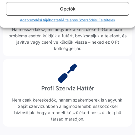
Opciók
Ingyenes Futár & Szerviz
Adatkezelési tájékoztató
Általános Szerződési Feltételek
Ha messze laksz, mi megyünk a készülékért. Garanciális
probléma esetén küldjük a futárt, bevizsgáljuk a telefont, és
javítva vagy cserélve küldjük vissza – neked ez 0 Ft
költséggel jár.
Profi Szerviz Háttér
Nem csak kereskedők, hanem szakemberek is vagyunk.
Saját szervizünkben a legmodernebb eszközökkel
biztosítjuk, hogy a rendelt készüléked hosszú ideig hű
társad maradjon.