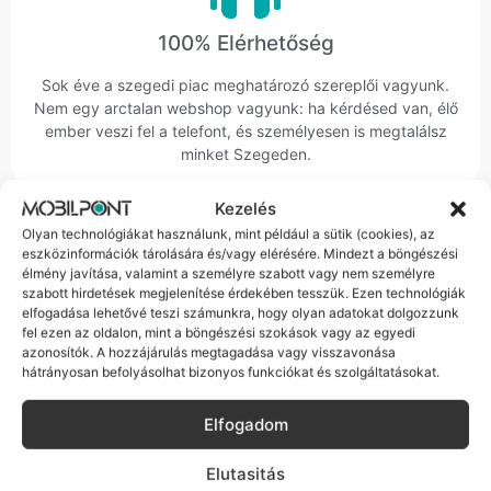
100% Elérhetőség
Sok éve a szegedi piac meghatározó szereplői vagyunk.
Nem egy arctalan webshop vagyunk: ha kérdésed van, élő
ember veszi fel a telefont, és személyesen is megtalálsz
minket Szegeden.
Kezelés
Olyan technológiákat használunk, mint például a sütik (cookies), az
eszközinformációk tárolására és/vagy elérésére. Mindezt a böngészési
élmény javítása, valamint a személyre szabott vagy nem személyre
szabott hirdetések megjelenítése érdekében tesszük. Ezen technológiák
Korrekt Ügyintézés
elfogadása lehetővé teszi számunkra, hogy olyan adatokat dolgozzunk
fel ezen az oldalon, mint a böngészési szokások vagy az egyedi
Hibázni emberi dolog, de a felelősségvállalás nálunk alap.
azonosítók. A hozzájárulás megtagadása vagy visszavonása
Ha ritkán előfordul egy hiba, nem kifogásokat keresünk,
hátrányosan befolyásolhat bizonyos funkciókat és szolgáltatásokat.
hanem megoldást. Szakértő kollégáink azonnal kézbe
veszik az ügyedet.
Elfogadom
Elutasitás