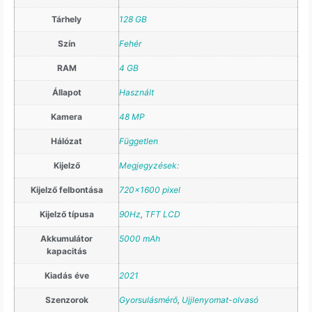
Tárhely
128 GB
Szín
Fehér
RAM
4 GB
Állapot
Használt
Kamera
48 MP
Hálózat
Független
Kijelző
Megjegyzések:
Kijelző felbontása
720×1600 pixel
Kijelző típusa
90Hz
,
TFT LCD
Akkumulátor
5000 mAh
kapacitás
Kiadás éve
2021
Szenzorok
Gyorsulásmérő
,
Ujjlenyomat-olvasó