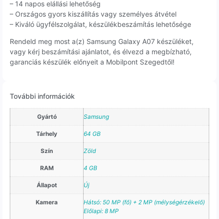
– 14 napos elállási lehetőség
– Országos gyors kiszállítás vagy személyes átvétel
– Kiváló ügyfélszolgálat, készülékbeszámítás lehetősége
Rendeld meg most a(z) Samsung Galaxy A07 készüléket,
vagy kérj beszámítási ajánlatot, és élvezd a megbízható,
garanciás készülék előnyeit a Mobilpont Szegedtől!
További információk
Gyártó
Samsung
Tárhely
64 GB
Szín
Zöld
RAM
4 GB
Állapot
Új
Kamera
Hátsó: 50 MP (fő) + 2 MP (mélységérzékelő)
Előlapi: 8 MP