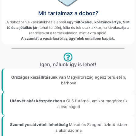
Mit tartalmaz a doboz?
A dobozban a készülékhez alapból
egy töltőkábel, köszönőkártya, SIM
tű és a jótállás jár
, tehát töltőfej, fólia és tok csak akkor, ha kiválasztja a
rendeléskor a termékoldalon, mint extra opció.
A számlát a vásárlásról az ügyfelek emailben kapják.
Igen, nálunk így is lehet!
Országos kiszállításunk van
Magyarország egész területén,
bárhova
Utánvét akár készpénzben
a GLS futárnál, amikor megérkezik
a csomagod
Személyes átvételi lehetőség
Makói és Szegedi üzletünkben
is akár azonnal