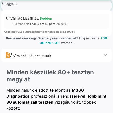
Elfogyott
Várható kiszállítás:
Kedden
(Ha rendelsz
1 nap 5 óra 49 perc
-en belül)
A szállítás GLS Futárszolgálattal történik, az ára 2 490 Ft
Kérdésed van vagy Személyesen vannéd át?
Hívj minket a
+36
30 779 1516
számon.
ÁFA-s számlát szeretnél?
Minden készülék 80+ teszten
megy át
Minden nálunk eladott telefont az
M360
Diagnostics
professzionális rendszerével,
több mint
80 automatizált teszten
vizsgálunk át, többek
között: