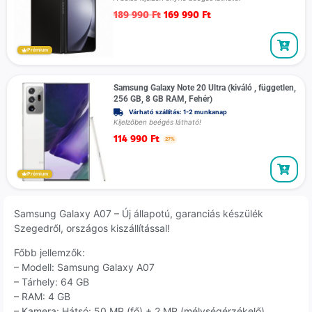
189 990
Ft
169 990
Ft
Prémium
Samsung Galaxy Note 20 Ultra (kiváló , független,
256 GB, 8 GB RAM, Fehér)
Várható szállítás: 1-2 munkanap
Kijelzőben beégés látható!
114 990
Ft
27%
Prémium
Samsung Galaxy A07 – Új állapotú, garanciás készülék
Szegedről, országos kiszállítással!
Főbb jellemzők:
– Modell: Samsung Galaxy A07
– Tárhely: 64 GB
– RAM: 4 GB
– Kamera: Hátsó: 50 MP (fő) + 2 MP (mélységérzékelő)