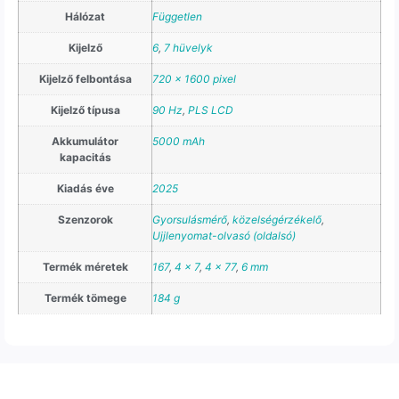
Hálózat
Független
Kijelző
6
,
7 hüvelyk
Kijelző felbontása
720 x 1600 pixel
Kijelző típusa
90 Hz
,
PLS LCD
Akkumulátor
5000 mAh
kapacitás
Kiadás éve
2025
Szenzorok
Gyorsulásmérő
,
közelségérzékelő
,
Ujjlenyomat-olvasó (oldalsó)
Termék méretek
167
,
4 x 7
,
4 x 77
,
6 mm
Termék tömege
184 g