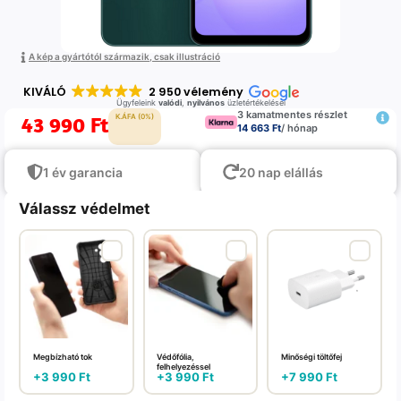
A kép a gyártótól származik, csak illustráció
KIVÁLÓ
2 950 vélemény
Ügyfeleink
valódi
,
nyilvános
üzletértékelései
3 kamatmentes részlet
43 990
Ft
K.ÁFA (0%)
14 663 Ft
/ hónap
1 év garancia
20 nap elállás
Válassz védelmet
Megbízható tok
Védőfólia,
Minőségi töltőfej
felhelyezéssel
+
3 990
Ft
+
3 990
Ft
+
7 990
Ft