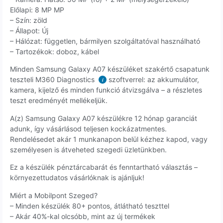
Előlapi: 8 MP MP
– Szín: zöld
– Állapot: Új
– Hálózat: független, bármilyen szolgáltatóval használható
– Tartozékok: doboz, kábel
Minden Samsung Galaxy A07 készüléket szakértő csapatunk
teszteli M360 Diagnostics
szoftverrel: az akkumulátor,
i
kamera, kijelző és minden funkció átvizsgálva – a részletes
teszt eredményét mellékeljük.
A(z) Samsung Galaxy A07 készülékre 12 hónap garanciát
adunk, így vásárlásod teljesen kockázatmentes.
Rendelésedet akár 1 munkanapon belül kézhez kapod, vagy
személyesen is átveheted szegedi üzletünkben.
Ez a készülék pénztárcabarát és fenntartható választás –
környezettudatos vásárlóknak is ajánljuk!
Miért a Mobilpont Szeged?
– Minden készülék 80+ pontos, átlátható teszttel
– Akár 40%-kal olcsóbb, mint az új termékek