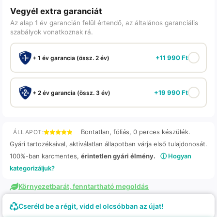
Vegyél extra garanciát
Az alap 1 év garancián felül értendő, az általános garanciális
szabályok vonatkoznak rá.
+
11 990
Ft
+ 1 év garancia (össz. 2 év)
+
19 990
Ft
+ 2 év garancia (össz. 3 év)
Bontatlan, fóliás, 0 perces készülék.
ÁLLAPOT:
Gyári tartozékaival, aktiválatlan állapotban várja első tulajdonosát.
100%-ban karcmentes,
érintetlen gyári élmény.
ⓘ Hogyan
kategorizáljuk?
Környezetbarát, fenntartható megoldás
Cseréld be a régit, vidd el olcsóbban az újat!