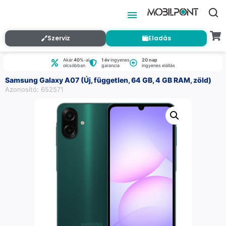
Szerviz
Eladás
Akár
40%
-al
1 év
ingyenes
20 nap
olcsóbban
garancia
ingyenes elállás
Samsung Galaxy A07 (Új, független, 64 GB, 4 GB RAM, zöld)
Azonosító: 652571