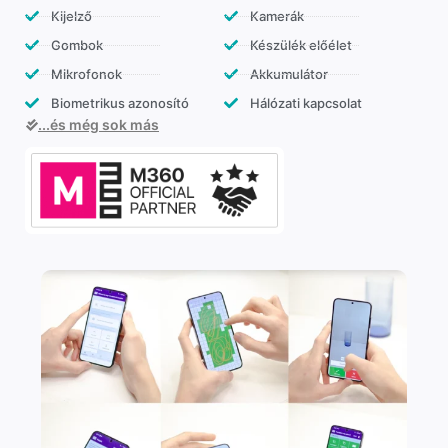
Kijelző
Kamerák
Gombok
Készülék előélet
Mikrofonok
Akkumulátor
Biometrikus azonosító
Hálózati kapcsolat
...és még sok más