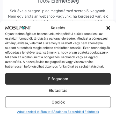
100% Elérhetőség
Sok éve a szegedi piac meghatározó szereplői vagyunk.
Nem egy arctalan webshop vagyunk: ha kérdésed van, élő
ember veszi fel a telefont, és személyesen is megtalálsz
minket Szegeden.
Kezelés
Olyan technológiákat használunk, mint például a sütik (cookies), az
eszközinformációk tárolására és/vagy elérésére. Mindezt a böngészési
élmény javítása, valamint a személyre szabott vagy nem személyre
szabott hirdetések megjelenítése érdekében tesszük. Ezen technológiák
elfogadása lehetővé teszi számunkra, hogy olyan adatokat dolgozzunk
fel ezen az oldalon, mint a böngészési szokások vagy az egyedi
Korrekt Ügyintézés
azonosítók. A hozzájárulás megtagadása vagy visszavonása
hátrányosan befolyásolhat bizonyos funkciókat és szolgáltatásokat.
Hibázni emberi dolog, de a felelősségvállalás nálunk alap.
Ha ritkán előfordul egy hiba, nem kifogásokat keresünk,
Elfogadom
hanem megoldást. Szakértő kollégáink azonnal kézbe
veszik az ügyedet.
Elutasitás
Opciók
Adatkezelési tájékoztató
Általános Szerződési Feltételek