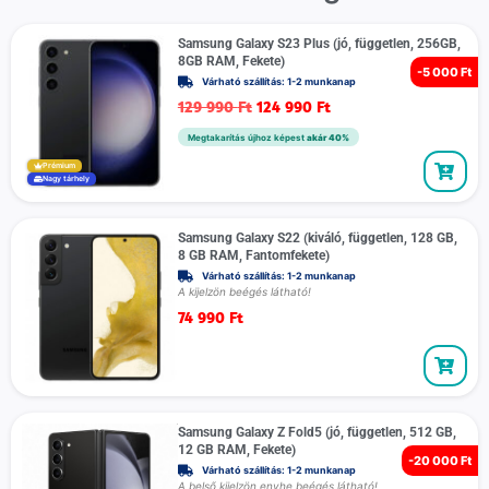
Samsung Galaxy S23 Plus (jó, független, 256GB,
8GB RAM, Fekete)
-
5 000 Ft
Várható szállítás: 1-2 munkanap
129 990
Ft
124 990
Ft
Megtakarítás újhoz képest
akár 40%
Prémium
Nagy tárhely
Samsung Galaxy S22 (kiváló, független, 128 GB,
8 GB RAM, Fantomfekete)
Várható szállítás: 1-2 munkanap
A kijelzön beégés látható!
74 990
Ft
Samsung Galaxy Z Fold5 (jó, független, 512 GB,
12 GB RAM, Fekete)
-
20 000 Ft
Várható szállítás: 1-2 munkanap
A belső kijelzön enyhe beégés látható!