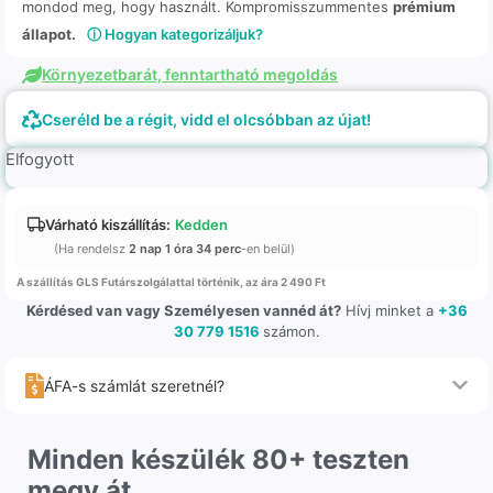
mondod meg, hogy használt. Kompromisszummentes
prémium
állapot.
ⓘ Hogyan kategorizáljuk?
Környezetbarát, fenntartható megoldás
Cseréld be a régit, vidd el olcsóbban az újat!
Elfogyott
Várható kiszállítás:
Kedden
(Ha rendelsz
2 nap 1 óra 34 perc
-en belül)
A szállítás GLS Futárszolgálattal történik, az ára 2 490 Ft
Kérdésed van vagy Személyesen vannéd át?
Hívj minket a
+36
30 779 1516
számon.
ÁFA-s számlát szeretnél?
Minden készülék 80+ teszten
megy át