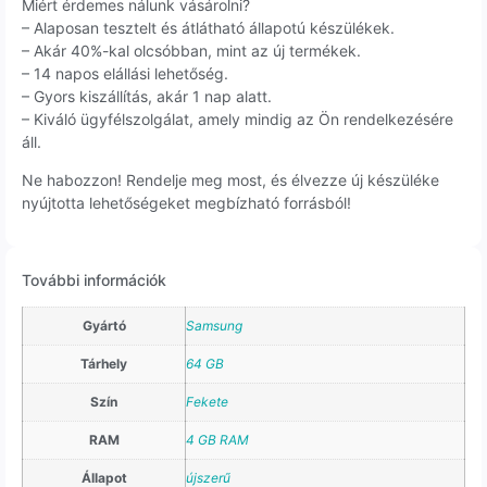
Miért érdemes nálunk vásárolni?
– Alaposan tesztelt és átlátható állapotú készülékek.
– Akár 40%-kal olcsóbban, mint az új termékek.
– 14 napos elállási lehetőség.
– Gyors kiszállítás, akár 1 nap alatt.
– Kiváló ügyfélszolgálat, amely mindig az Ön rendelkezésére
áll.
Ne habozzon! Rendelje meg most, és élvezze új készüléke
nyújtotta lehetőségeket megbízható forrásból!
További információk
Gyártó
Samsung
Tárhely
64 GB
Szín
Fekete
RAM
4 GB RAM
Állapot
újszerű