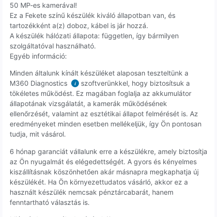
50 MP-es kamerával!
Ez a Fekete színű készülék kiváló állapotban van, és
tartozékként a(z) doboz, kábel is jár hozzá.
A készülék hálózati állapota: független, így bármilyen
szolgáltatóval használható.
Egyéb információ:
Minden általunk kínált készüléket alaposan teszteltünk a
M360 Diagnostics
szoftverünkkel, hogy biztosítsuk a
i
tökéletes működést. Ez magában foglalja az akkumulátor
állapotának vizsgálatát, a kamerák működésének
ellenőrzését, valamint az esztétikai állapot felmérését is. Az
eredményeket minden esetben mellékeljük, így Ön pontosan
tudja, mit vásárol.
6 hónap garanciát vállalunk erre a készülékre, amely biztosítja
az Ön nyugalmát és elégedettségét. A gyors és kényelmes
kiszállításnak köszönhetően akár másnapra megkaphatja új
készülékét. Ha Ön környezettudatos vásárló, akkor ez a
használt készülék nemcsak pénztárcabarát, hanem
fenntartható választás is.