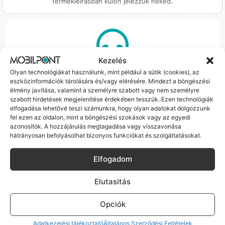
termékleírásban külön jelezzük neked.
Kezelés
100% Elérhetőség
Olyan technológiákat használunk, mint például a sütik (cookies), az
eszközinformációk tárolására és/vagy elérésére. Mindezt a böngészési
Sok éve a szegedi piac meghatározó szereplői vagyunk.
élmény javítása, valamint a személyre szabott vagy nem személyre
Nem egy arctalan webshop vagyunk: ha kérdésed van, élő
szabott hirdetések megjelenítése érdekében tesszük. Ezen technológiák
ember veszi fel a telefont, és személyesen is megtalálsz
elfogadása lehetővé teszi számunkra, hogy olyan adatokat dolgozzunk
fel ezen az oldalon, mint a böngészési szokások vagy az egyedi
minket Szegeden.
azonosítók. A hozzájárulás megtagadása vagy visszavonása
hátrányosan befolyásolhat bizonyos funkciókat és szolgáltatásokat.
Elfogadom
Elutasitás
Korrekt Ügyintézés
Opciók
Hibázni emberi dolog, de a felelősségvállalás nálunk alap.
Ha ritkán előfordul egy hiba, nem kifogásokat keresünk,
Adatkezelési tájékoztató
Általános Szerződési Feltételek