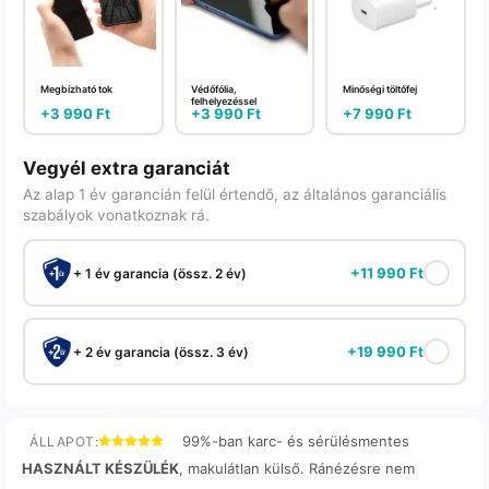
Megbízható tok
Védőfólia,
Minőségi töltőfej
felhelyezéssel
+
3 990
Ft
+
3 990
Ft
+
7 990
Ft
Vegyél extra garanciát
Az alap 1 év garancián felül értendő, az általános garanciális
szabályok vonatkoznak rá.
+
11 990
Ft
+ 1 év garancia (össz. 2 év)
+
19 990
Ft
+ 2 év garancia (össz. 3 év)
99%-ban karc- és sérülésmentes
ÁLLAPOT:
HASZNÁLT KÉSZÜLÉK
, makulátlan külső. Ránézésre nem