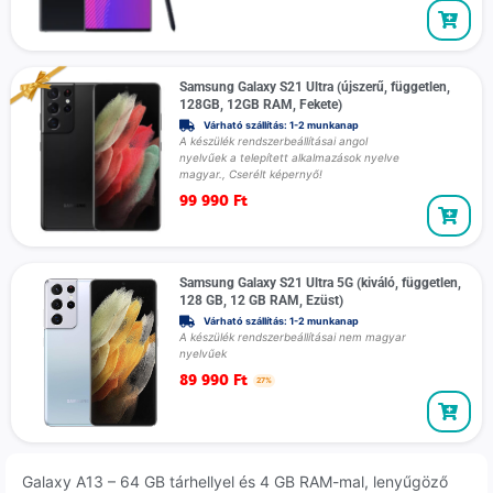
Samsung Galaxy S21 Ultra (újszerű, független,
128GB, 12GB RAM, Fekete)
Várható szállítás: 1-2 munkanap
A készülék rendszerbeállításai angol
nyelvűek a telepített alkalmazások nyelve
magyar., Cserélt képernyő!
99 990
Ft
Samsung Galaxy S21 Ultra 5G (kiváló, független,
128 GB, 12 GB RAM, Ezüst)
Várható szállítás: 1-2 munkanap
A készülék rendszerbeállításai nem magyar
nyelvűek
89 990
Ft
27%
Galaxy A13 – 64 GB tárhellyel és 4 GB RAM-mal, lenyűgöző