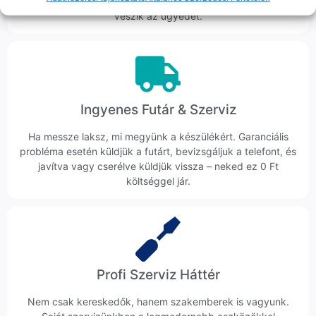
hanem megoldást. Szakértő kollégáink azonnal kézbe
veszik az ügyedet.
Ingyenes Futár & Szerviz
Ha messze laksz, mi megyünk a készülékért. Garanciális
probléma esetén küldjük a futárt, bevizsgáljuk a telefont, és
javítva vagy cserélve küldjük vissza – neked ez 0 Ft
költséggel jár.
Profi Szerviz Háttér
Nem csak kereskedők, hanem szakemberek is vagyunk.