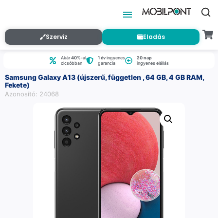
Szerviz
Eladás
Akár
40%
-al
1 év
ingyenes
20 nap
olcsóbban
garancia
ingyenes elállás
Samsung Galaxy A13 (újszerű, független , 64 GB, 4 GB RAM,
Fekete)
Azonosító: 24068