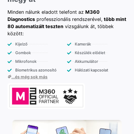
Minden nálunk eladott telefont az
M360
Diagnostics
professzionális rendszerével,
több mint
80 automatizált teszten
vizsgálunk át, többek
között:
Kijelző
Kamerák
Gombok
Készülék előélet
Mikrofonok
Akkumulátor
Biometrikus azonosító
Hálózati kapcsolat
...és még sok más