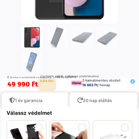
Ügyfeleink
valódi
,
nyilvános
üzletértékelései
A kép a gyártótól származik, csak illustráció
3 kamatmentes részlet
49 990
Ft
K.ÁFA (0%)
16 663 Ft
/ hónap
1 év garancia
20 nap elállás
Válassz védelmet