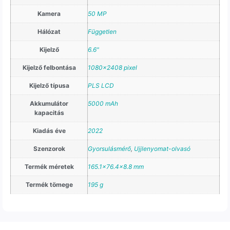
Kamera
50 MP
Hálózat
Független
Kijelző
6.6"
Kijelző felbontása
1080×2408 pixel
Kijelző típusa
PLS LCD
Akkumulátor
5000 mAh
kapacitás
Kiadás éve
2022
Szenzorok
Gyorsulásmérő
,
Ujjlenyomat-olvasó
Termék méretek
165.1×76.4×8.8 mm
Termék tömege
195 g