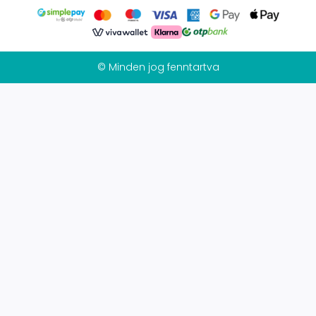
© Minden jog fenntartva