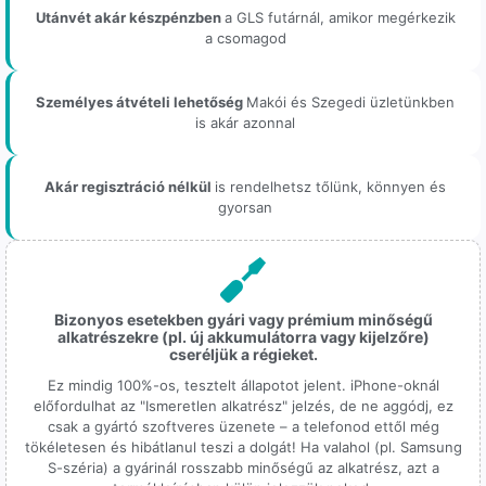
Utánvét akár készpénzben
a GLS futárnál, amikor megérkezik
a csomagod
Személyes átvételi lehetőség
Makói és Szegedi üzletünkben
is akár azonnal
Akár regisztráció nélkül
is rendelhetsz tőlünk, könnyen és
gyorsan
Bizonyos esetekben gyári vagy prémium minőségű
alkatrészekre (pl. új akkumulátorra vagy kijelzőre)
cseréljük a régieket.
Ez mindig 100%-os, tesztelt állapotot jelent. iPhone-oknál
előfordulhat az "Ismeretlen alkatrész" jelzés, de ne aggódj, ez
csak a gyártó szoftveres üzenete – a telefonod ettől még
tökéletesen és hibátlanul teszi a dolgát! Ha valahol (pl. Samsung
S-széria) a gyárinál rosszabb minőségű az alkatrész, azt a