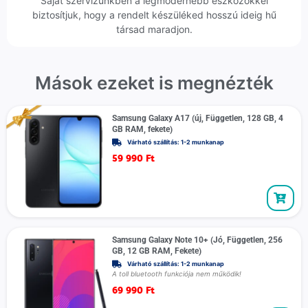
Saját szervizünkben a legmodernebb eszközökkel
biztosítjuk, hogy a rendelt készüléked hosszú ideig hű
társad maradjon.
Mások ezeket is megnézték
Samsung Galaxy A17 (új, Független, 128 GB, 4
GB RAM, fekete)
Várható szállítás: 1-2 munkanap
59 990
Ft
Samsung Galaxy Note 10+ (Jó, Független, 256
GB, 12 GB RAM, Fekete)
Várható szállítás: 1-2 munkanap
A toll bluetooth funkciója nem működik!
69 990
Ft