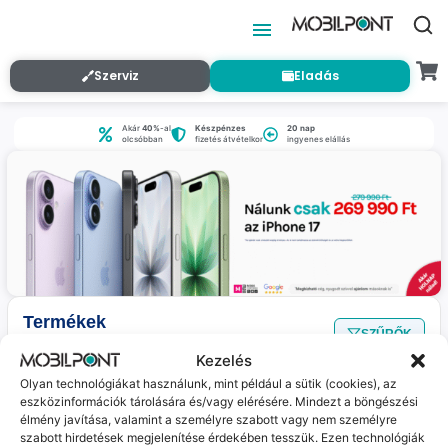
Szerviz
Eladás
Akár
40%
-al
Készpénzes
20 nap
olcsóbban
fizetés átvételkor
ingyenes elállás
Termékek
SZŰRŐK
Nincs találat
a megadott szűrőkkel.
Kezelés
Olyan technológiákat használunk, mint például a sütik (cookies), az
eszközinformációk tárolására és/vagy elérésére. Mindezt a böngészési
Jelenleg nincs ilyen termékünk :(
élmény javítása, valamint a személyre szabott vagy nem személyre
szabott hirdetések megjelenítése érdekében tesszük. Ezen technológiák