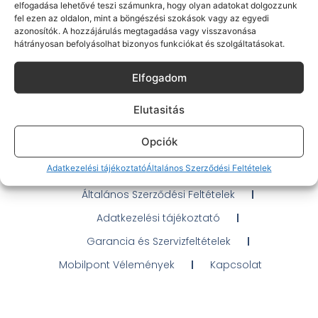
elfogadása lehetővé teszi számunkra, hogy olyan adatokat dolgozzunk
fel ezen az oldalon, mint a böngészési szokások vagy az egyedi
azonosítók. A hozzájárulás megtagadása vagy visszavonása
hátrányosan befolyásolhat bizonyos funkciókat és szolgáltatásokat.
Gyakran Ismételt Kérdések
Elfogadom
Elérhetőségeink
Elutasitás
Probléma jelentés / Elállás
Opciók
OTP Áruhitel Tájékoztató
Adatkezelési tájékoztató
Általános Szerződési Feltételek
Klarna fizetési tájékoztató
Általános Szerződési Feltételek
Adatkezelési tájékoztató
Garancia és Szervizfeltételek
Mobilpont Vélemények
Kapcsolat