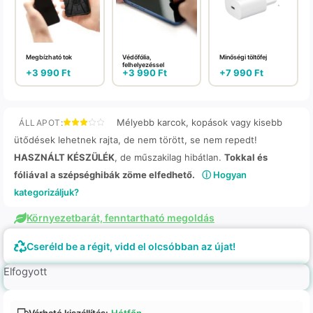
Megbízható tok
Védőfólia,
Minőségi töltőfej
felhelyezéssel
+
3 990
Ft
+
3 990
Ft
+
7 990
Ft
Mélyebb karcok, kopások vagy kisebb
ÁLLAPOT:
ütődések lehetnek rajta, de nem törött, se nem repedt!
HASZNÁLT KÉSZÜLÉK
, de műszakilag hibátlan.
Tokkal és
fóliával a szépséghibák zöme elfedhető.
ⓘ Hogyan
kategorizáljuk?
Környezetbarát, fenntartható megoldás
Cseréld be a régit, vidd el olcsóbban az újat!
Elfogyott
Várható kiszállítás:
Hétfőn