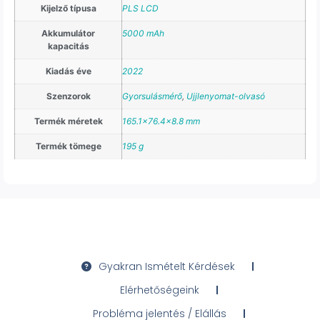
Kijelző típusa
PLS LCD
Akkumulátor
5000 mAh
kapacitás
Kiadás éve
2022
Szenzorok
Gyorsulásmérő
,
Ujjlenyomat-olvasó
Termék méretek
165.1×76.4×8.8 mm
Termék tömege
195 g
Gyakran Ismételt Kérdések
Elérhetőségeink
Probléma jelentés / Elállás