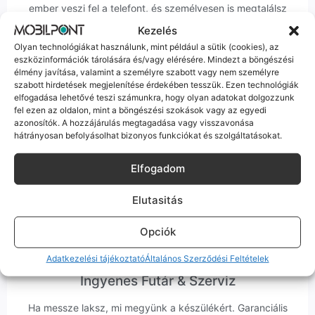
ember veszi fel a telefont, és személyesen is megtalálsz
minket Szegeden.
Kezelés
Olyan technológiákat használunk, mint például a sütik (cookies), az
eszközinformációk tárolására és/vagy elérésére. Mindezt a böngészési
élmény javítása, valamint a személyre szabott vagy nem személyre
szabott hirdetések megjelenítése érdekében tesszük. Ezen technológiák
elfogadása lehetővé teszi számunkra, hogy olyan adatokat dolgozzunk
fel ezen az oldalon, mint a böngészési szokások vagy az egyedi
Korrekt Ügyintézés
azonosítók. A hozzájárulás megtagadása vagy visszavonása
hátrányosan befolyásolhat bizonyos funkciókat és szolgáltatásokat.
Hibázni emberi dolog, de a felelősségvállalás nálunk alap.
Ha ritkán előfordul egy hiba, nem kifogásokat keresünk,
Elfogadom
hanem megoldást. Szakértő kollégáink azonnal kézbe
veszik az ügyedet.
Elutasitás
Opciók
Adatkezelési tájékoztató
Általános Szerződési Feltételek
Ingyenes Futár & Szerviz
Ha messze laksz, mi megyünk a készülékért. Garanciális