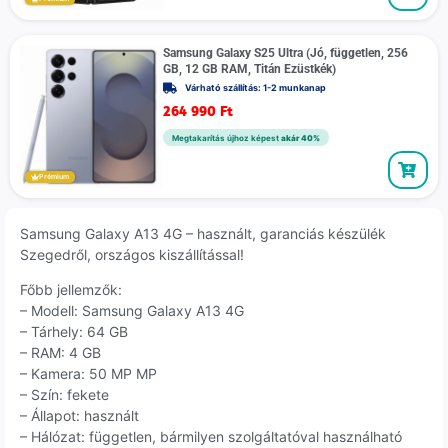
Samsung Galaxy S25 Ultra (Jó, független, 256
GB, 12 GB RAM, Titán Ezüstkék)
Várható szállítás: 1-2 munkanap
264 990
Ft
Megtakarítás újhoz képest
akár 40%
Prémium
Samsung Galaxy A13 4G – használt, garanciás készülék
Szegedről, országos kiszállítással!
Főbb jellemzők:
– Modell: Samsung Galaxy A13 4G
– Tárhely: 64 GB
– RAM: 4 GB
– Kamera: 50 MP MP
– Szín: fekete
– Állapot: használt
– Hálózat: független, bármilyen szolgáltatóval használható