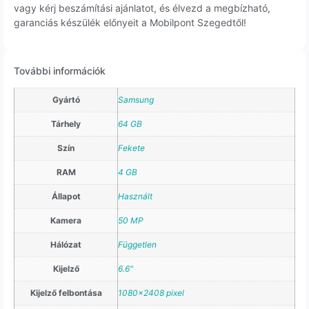
vagy kérj beszámítási ajánlatot, és élvezd a megbízható,
garanciás készülék előnyeit a Mobilpont Szegedtől!
További információk
Gyártó
Samsung
Tárhely
64 GB
Szín
Fekete
RAM
4 GB
Állapot
Használt
Kamera
50 MP
Hálózat
Független
Kijelző
6.6"
Kijelző felbontása
1080×2408 pixel