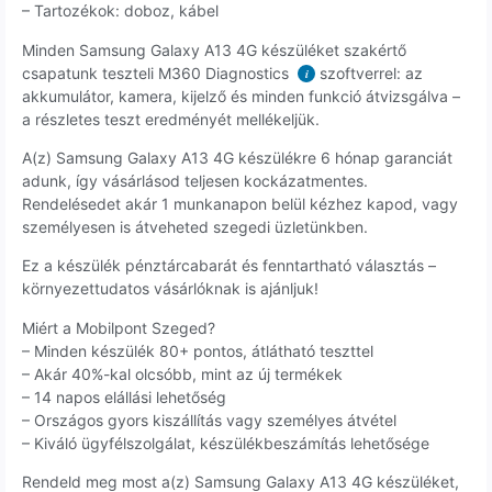
– Tartozékok: doboz, kábel
Minden Samsung Galaxy A13 4G készüléket szakértő
csapatunk teszteli M360 Diagnostics
szoftverrel: az
i
akkumulátor, kamera, kijelző és minden funkció átvizsgálva –
a részletes teszt eredményét mellékeljük.
A(z) Samsung Galaxy A13 4G készülékre 6 hónap garanciát
adunk, így vásárlásod teljesen kockázatmentes.
Rendelésedet akár 1 munkanapon belül kézhez kapod, vagy
személyesen is átveheted szegedi üzletünkben.
Ez a készülék pénztárcabarát és fenntartható választás –
környezettudatos vásárlóknak is ajánljuk!
Miért a Mobilpont Szeged?
– Minden készülék 80+ pontos, átlátható teszttel
– Akár 40%-kal olcsóbb, mint az új termékek
– 14 napos elállási lehetőség
– Országos gyors kiszállítás vagy személyes átvétel
– Kiváló ügyfélszolgálat, készülékbeszámítás lehetősége
Rendeld meg most a(z) Samsung Galaxy A13 4G készüléket,