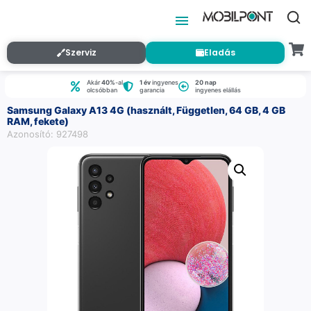
Szerviz
Eladás
Akár
40%
-al
1 év
ingyenes
20 nap
olcsóbban
garancia
ingyenes elállás
Samsung Galaxy A13 4G (használt, Független, 64 GB, 4 GB
RAM, fekete)
Azonosító: 927498