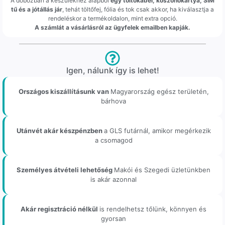
A dobozban a készülékhez alapból
egy töltőkábel, köszönőkártya, SIM
tű és a jótállás jár
, tehát töltőfej, fólia és tok csak akkor, ha kiválasztja a
rendeléskor a termékoldalon, mint extra opció.
A számlát a vásárlásról az ügyfelek emailben kapják.
Igen, nálunk így is lehet!
Országos kiszállításunk van
Magyarország egész területén,
bárhova
Utánvét akár készpénzben
a GLS futárnál, amikor megérkezik
a csomagod
Személyes átvételi lehetőség
Makói és Szegedi üzletünkben
is akár azonnal
Akár regisztráció nélkül
is rendelhetsz tőlünk, könnyen és
gyorsan