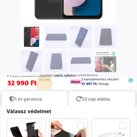
Ügyfeleink
valódi
,
nyilvános
üzletértékelései
A kép a gyártótól származik, csak illustráció
3 kamatmentes részlet
32 990
Ft
27% ÁFA
10 997 Ft
/ hónap
1 év garancia
20 nap elállás
Válassz védelmet