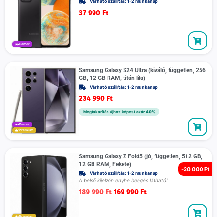
Várható szállítás: 1-2 munkanap
37 990
Ft
Gamer
Samsung Galaxy S24 Ultra (kiváló, független, 256
GB, 12 GB RAM, titán lila)
Várható szállítás: 1-2 munkanap
234 990
Ft
Megtakarítás újhoz képest
akár 40%
Gamer
Prémium
Samsung Galaxy Z Fold5 (jó, független, 512 GB,
12 GB RAM, Fekete)
-
20 000 Ft
Várható szállítás: 1-2 munkanap
A belső kijelzön enyhe beégés látható!
189 990
Ft
169 990
Ft
Prémium