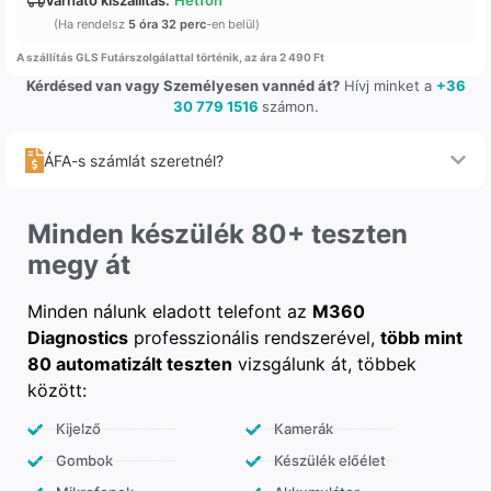
(Ha rendelsz
5 óra 32 perc
-en belül)
A szállítás GLS Futárszolgálattal történik, az ára 2 490 Ft
Kérdésed van vagy Személyesen vannéd át?
Hívj minket a
+36
30 779 1516
számon.
ÁFA-s számlát szeretnél?
Minden készülék 80+ teszten
megy át
Minden nálunk eladott telefont az
M360
Diagnostics
professzionális rendszerével,
több mint
80 automatizált teszten
vizsgálunk át, többek
között:
Kijelző
Kamerák
Gombok
Készülék előélet