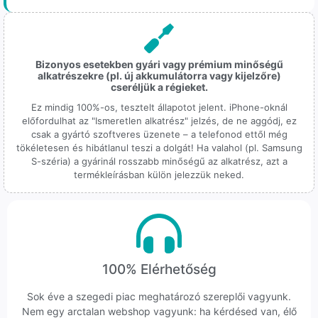
Bizonyos esetekben gyári vagy prémium minőségű
alkatrészekre (pl. új akkumulátorra vagy kijelzőre)
cseréljük a régieket.
Ez mindig 100%-os, tesztelt állapotot jelent. iPhone-oknál
előfordulhat az "Ismeretlen alkatrész" jelzés, de ne aggódj, ez
csak a gyártó szoftveres üzenete – a telefonod ettől még
tökéletesen és hibátlanul teszi a dolgát! Ha valahol (pl. Samsung
S-széria) a gyárinál rosszabb minőségű az alkatrész, azt a
termékleírásban külön jelezzük neked.
100% Elérhetőség
Sok éve a szegedi piac meghatározó szereplői vagyunk.
Nem egy arctalan webshop vagyunk: ha kérdésed van, élő