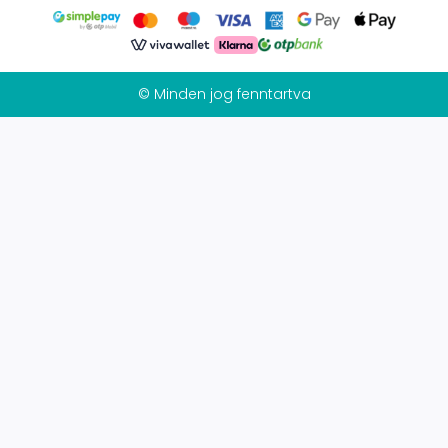
© Minden jog fenntartva