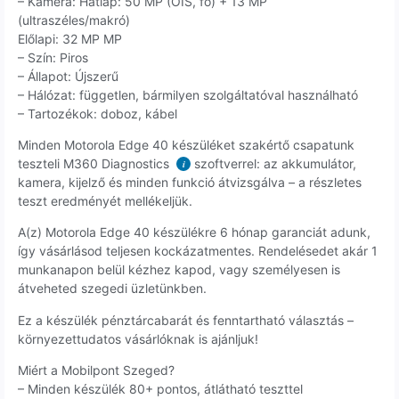
– Kamera: Hátlap: 50 MP (OIS, fő) + 13 MP
(ultraszéles/makró)
Előlapi: 32 MP MP
– Szín: Piros
– Állapot: Újszerű
– Hálózat: független, bármilyen szolgáltatóval használható
– Tartozékok: doboz, kábel
Minden Motorola Edge 40 készüléket szakértő csapatunk
teszteli M360 Diagnostics
szoftverrel: az akkumulátor,
i
kamera, kijelző és minden funkció átvizsgálva – a részletes
teszt eredményét mellékeljük.
A(z) Motorola Edge 40 készülékre 6 hónap garanciát adunk,
így vásárlásod teljesen kockázatmentes. Rendelésedet akár 1
munkanapon belül kézhez kapod, vagy személyesen is
átveheted szegedi üzletünkben.
Ez a készülék pénztárcabarát és fenntartható választás –
környezettudatos vásárlóknak is ajánljuk!
Miért a Mobilpont Szeged?
– Minden készülék 80+ pontos, átlátható teszttel