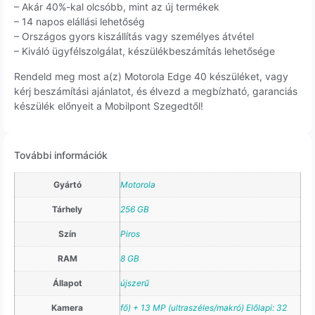
– Akár 40%-kal olcsóbb, mint az új termékek
– 14 napos elállási lehetőség
– Országos gyors kiszállítás vagy személyes átvétel
– Kiváló ügyfélszolgálat, készülékbeszámítás lehetősége
Rendeld meg most a(z) Motorola Edge 40 készüléket, vagy
kérj beszámítási ajánlatot, és élvezd a megbízható, garanciás
készülék előnyeit a Mobilpont Szegedtől!
További információk
Gyártó
Motorola
Tárhely
256 GB
Szín
Piros
RAM
8 GB
Állapot
újszerű
Kamera
fő) + 13 MP (ultraszéles/makró) Előlapi: 32