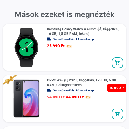
Mások ezeket is megnézték
Samsung Galaxy Watch 4 40mm (jó, független,
16 GB, 1,5 GB RAM, fekete)
Várható szállítás: 1-2 munkanap
25 990
Ft
27%
OPPO A96 (újszerű , független, 128 GB, 6 GB
RAM, Csillagos fekete)
-
10 000 Ft
Várható szállítás: 1-2 munkanap
54 990
Ft
44 990
Ft
27%