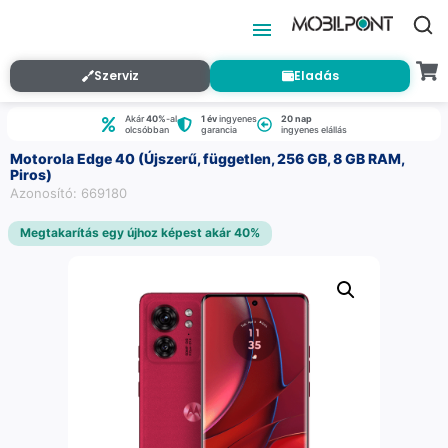
Szerviz
Eladás
Akár
40%
-al
1 év
ingyenes
20 nap
olcsóbban
garancia
ingyenes elállás
Motorola Edge 40 (Újszerű, független, 256 GB, 8 GB RAM,
Piros)
Azonosító: 669180
Megtakarítás egy újhoz képest akár 40%