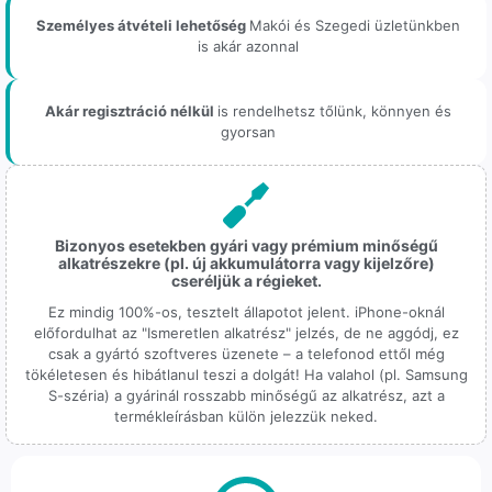
Személyes átvételi lehetőség
Makói és Szegedi üzletünkben
is akár azonnal
Akár regisztráció nélkül
is rendelhetsz tőlünk, könnyen és
gyorsan
Bizonyos esetekben gyári vagy prémium minőségű
alkatrészekre (pl. új akkumulátorra vagy kijelzőre)
cseréljük a régieket.
Ez mindig 100%-os, tesztelt állapotot jelent. iPhone-oknál
előfordulhat az "Ismeretlen alkatrész" jelzés, de ne aggódj, ez
csak a gyártó szoftveres üzenete – a telefonod ettől még
tökéletesen és hibátlanul teszi a dolgát! Ha valahol (pl. Samsung
S-széria) a gyárinál rosszabb minőségű az alkatrész, azt a
termékleírásban külön jelezzük neked.