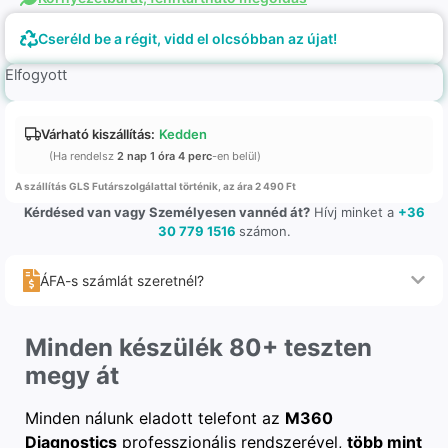
Cseréld be a régit, vidd el olcsóbban az újat!
Elfogyott
Várható kiszállítás:
Kedden
(Ha rendelsz
2 nap 1 óra 4 perc
-en belül)
A szállítás GLS Futárszolgálattal történik, az ára 2 490 Ft
Kérdésed van vagy Személyesen vannéd át?
Hívj minket a
+36
30 779 1516
számon.
ÁFA-s számlát szeretnél?
Minden készülék 80+ teszten
megy át
Minden nálunk eladott telefont az
M360
Diagnostics
professzionális rendszerével,
több mint