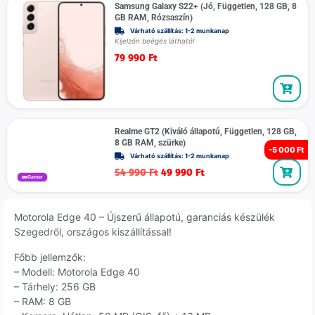
Samsung Galaxy S22+ (Jó, Független, 128 GB, 8
GB RAM, Rózsaszín)
Várható szállítás: 1-2 munkanap
Kijelzőn beégés látható!
79 990
Ft
Realme GT2 (Kiváló állapotú, Független, 128 GB,
8 GB RAM, szürke)
-
5 000 Ft
Várható szállítás: 1-2 munkanap
54 990
Ft
49 990
Ft
Gamer
Motorola Edge 40 – Újszerű állapotú, garanciás készülék
Szegedről, országos kiszállítással!
Főbb jellemzők:
– Modell: Motorola Edge 40
– Tárhely: 256 GB
– RAM: 8 GB