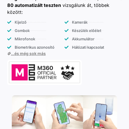
80 automatizált teszten
vizsgálunk át, többek
között:
Kijelző
Kamerák
Gombok
Készülék előélet
Mikrofonok
Akkumulátor
Biometrikus azonosító
Hálózati kapcsolat
...és még sok más