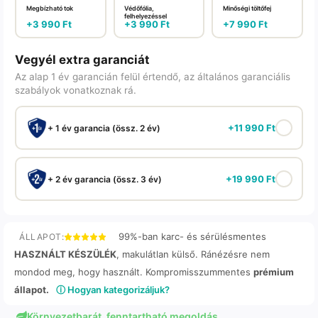
Megbízható tok
Védőfólia,
Minőségi töltőfej
felhelyezéssel
+
3 990
Ft
+
3 990
Ft
+
7 990
Ft
Vegyél extra garanciát
Az alap 1 év garancián felül értendő, az általános garanciális
szabályok vonatkoznak rá.
+
11 990
Ft
+ 1 év garancia (össz. 2 év)
+
19 990
Ft
+ 2 év garancia (össz. 3 év)
99%-ban karc- és sérülésmentes
ÁLLAPOT:
HASZNÁLT KÉSZÜLÉK
, makulátlan külső. Ránézésre nem
mondod meg, hogy használt. Kompromisszummentes
prémium
állapot.
ⓘ Hogyan kategorizáljuk?
Környezetbarát, fenntartható megoldás