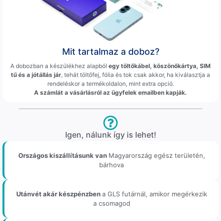
Mit tartalmaz a doboz?
A dobozban a készülékhez alapból
egy töltőkábel, köszönőkártya, SIM
tű és a jótállás jár
, tehát töltőfej, fólia és tok csak akkor, ha kiválasztja a
rendeléskor a termékoldalon, mint extra opció.
A számlát a vásárlásról az ügyfelek emailben kapják.
Igen, nálunk így is lehet!
Országos kiszállításunk van
Magyarország egész területén,
bárhova
Utánvét akár készpénzben
a GLS futárnál, amikor megérkezik
a csomagod