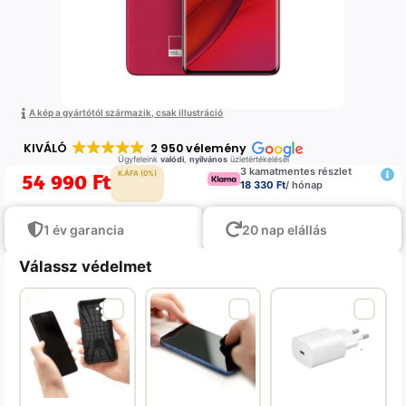
A kép a gyártótól származik, csak illustráció
KIVÁLÓ
2 950 vélemény
Ügyfeleink
valódi
,
nyilvános
üzletértékelései
3 kamatmentes részlet
54 990
Ft
K.ÁFA (0%)
18 330 Ft
/ hónap
1 év garancia
20 nap elállás
Válassz védelmet