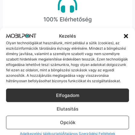
100% Elérhetőség
Sok éve a szegedi piac meghatározó szereplői vagyunk.
Kezelés
Nem egy arctalan webshop vagyunk: ha kérdésed van, élő
Olyan technológiákat használunk, mint például a sütik (cookies), az
ember veszi fel a telefont, és személyesen is megtalálsz
eszközinformációk tárolására és/vagy elérésére. Mindezt a böngészési
minket Szegeden.
élmény javítása, valamint a személyre szabott vagy nem személyre
szabott hirdetések megjelenítése érdekében tesszük. Ezen technológiák
elfogadása lehetővé teszi számunkra, hogy olyan adatokat dolgozzunk
fel ezen az oldalon, mint a böngészési szokások vagy az egyedi
azonosítók. A hozzájárulás megtagadása vagy visszavonása
hátrányosan befolyásolhat bizonyos funkciókat és szolgáltatásokat.
Korrekt Ügyintézés
Elfogadom
Hibázni emberi dolog, de a felelősségvállalás nálunk alap.
Ha ritkán előfordul egy hiba, nem kifogásokat keresünk,
Elutasitás
hanem megoldást. Szakértő kollégáink azonnal kézbe
veszik az ügyedet.
Opciók
Adatkezelési tájékoztató
Általános Szerződési Feltételek