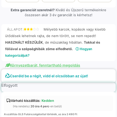
Extra garanciát szeretnél?
Kiváló és Újszerű termékeinkre
összesen akár 3 év garanciát is kérhetsz!
Mélyebb karcok, kopások vagy kisebb
ÁLLAPOT:
ütődések lehetnek rajta, de nem törött, se nem repedt!
HASZNÁLT KÉSZÜLÉK
, de műszakilag hibátlan.
Tokkal és
fóliával a szépséghibák zöme elfedhető.
ⓘ Hogyan
kategorizáljuk?
Környezetbarát, fenntartható megoldás
Cseréld be a régit, vidd el olcsóbban az újat!
Elfogyott
Várható kiszállítás:
Kedden
(Ha rendelsz
20 óra 4 perc
-en belül)
A szállítás GLS Futárszolgálattal történik, az ára 2 490 Ft