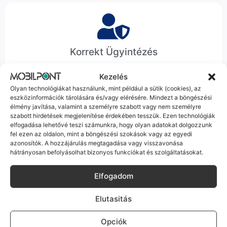
Korrekt Ügyintézés
Hibázni emberi dolog, de a felelősségvállalás nálunk alap.
Kezelés
Ha ritkán előfordul egy hiba, nem kifogásokat keresünk,
Olyan technológiákat használunk, mint például a sütik (cookies), az
hanem megoldást. Szakértő kollégáink azonnal kézbe
eszközinformációk tárolására és/vagy elérésére. Mindezt a böngészési
veszik az ügyedet.
élmény javítása, valamint a személyre szabott vagy nem személyre
szabott hirdetések megjelenítése érdekében tesszük. Ezen technológiák
elfogadása lehetővé teszi számunkra, hogy olyan adatokat dolgozzunk
fel ezen az oldalon, mint a böngészési szokások vagy az egyedi
azonosítók. A hozzájárulás megtagadása vagy visszavonása
hátrányosan befolyásolhat bizonyos funkciókat és szolgáltatásokat.
Ingyenes Futár & Szerviz
Elfogadom
Ha messze laksz, mi megyünk a készülékért. Garanciális
Elutasitás
probléma esetén küldjük a futárt, bevizsgáljuk a telefont, és
javítva vagy cserélve küldjük vissza – neked ez 0 Ft
Opciók
költséggel jár.