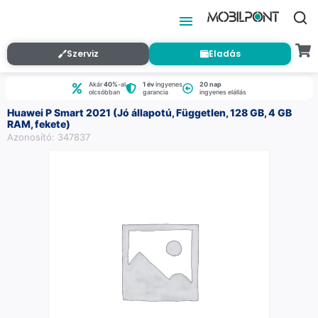
Szerviz
Eladás
Akár
40%
-al
1 év
ingyenes
20 nap
olcsóbban
garancia
ingyenes elállás
Huawei P Smart 2021 (Jó állapotú, Független, 128 GB, 4 GB
RAM, fekete)
Azonosító: 347837