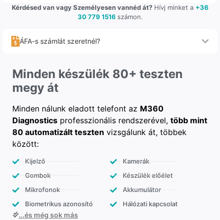
Kérdésed van vagy Személyesen vannéd át?
Hívj minket a
+36
30 779 1516
számon.
ÁFA-s számlát szeretnél?
Minden készülék 80+ teszten
megy át
Minden nálunk eladott telefont az
M360
Diagnostics
professzionális rendszerével,
több mint
80 automatizált teszten
vizsgálunk át, többek
között:
Kijelző
Kamerák
Gombok
Készülék előélet
Mikrofonok
Akkumulátor
Biometrikus azonosító
Hálózati kapcsolat
...és még sok más