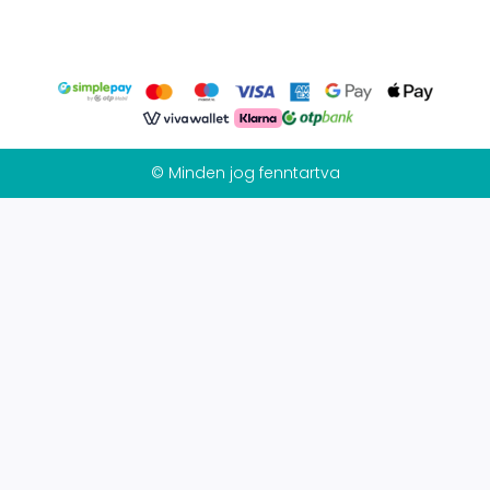
© Minden jog fenntartva