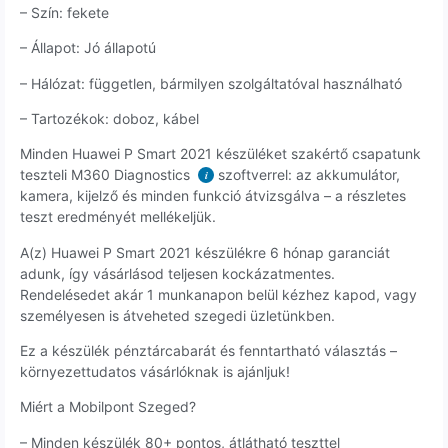
– Szín: fekete
– Állapot: Jó állapotú
– Hálózat: független, bármilyen szolgáltatóval használható
– Tartozékok: doboz, kábel
Minden Huawei P Smart 2021 készüléket szakértő csapatunk
teszteli M360 Diagnostics
szoftverrel: az akkumulátor,
i
kamera, kijelző és minden funkció átvizsgálva – a részletes
teszt eredményét mellékeljük.
A(z) Huawei P Smart 2021 készülékre 6 hónap garanciát
adunk, így vásárlásod teljesen kockázatmentes.
Rendelésedet akár 1 munkanapon belül kézhez kapod, vagy
személyesen is átveheted szegedi üzletünkben.
Ez a készülék pénztárcabarát és fenntartható választás –
környezettudatos vásárlóknak is ajánljuk!
Miért a Mobilpont Szeged?
– Minden készülék 80+ pontos, átlátható teszttel