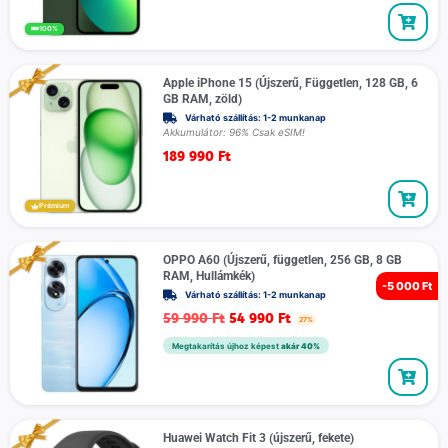
100%
Apple iPhone 15 (Újszerű, Független, 128 GB, 6
GB RAM, zöld)
Várható szállítás: 1-2 munkanap
Akkumulátor: 96% Csak eSIM!
189 990
Ft
Prémium
OPPO A60 (Újszerű, független, 256 GB, 8 GB
RAM, Hullámkék)
-
5 000 Ft
Várható szállítás: 1-2 munkanap
59 990
Ft
54 990
Ft
27%
Megtakarítás újhoz képest
akár 40%
Huawei Watch Fit 3 (újszerű, fekete)