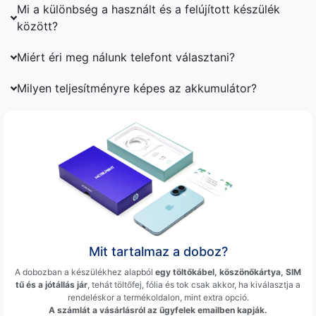
Mi a különbség a használt és a felújított készülék
között?
Miért éri meg nálunk telefont választani?
Milyen teljesítményre képes az akkumulátor?
Mit tartalmaz a doboz?
A dobozban a készülékhez alapból
egy töltőkábel, köszönőkártya, SIM
tű és a jótállás jár
, tehát töltőfej, fólia és tok csak akkor, ha kiválasztja a
rendeléskor a termékoldalon, mint extra opció.
A számlát a vásárlásról az ügyfelek emailben kapják.