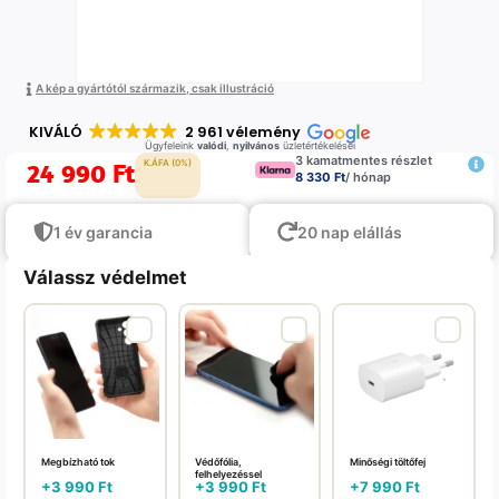
A kép a gyártótól származik, csak illustráció
KIVÁLÓ
2 961 vélemény
Ügyfeleink
valódi
,
nyilvános
üzletértékelései
3 kamatmentes részlet
24 990
Ft
K.ÁFA (0%)
8 330 Ft
/ hónap
1 év garancia
20 nap elállás
Válassz védelmet
Megbízható tok
Védőfólia,
Minőségi töltőfej
felhelyezéssel
+
3 990
Ft
+
3 990
Ft
+
7 990
Ft