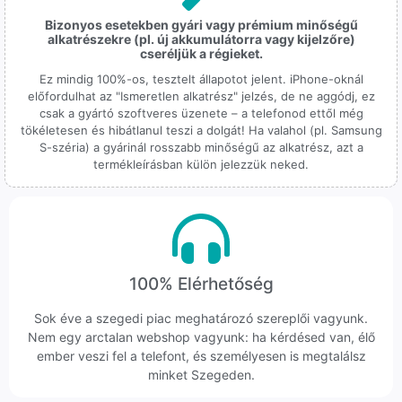
Bizonyos esetekben gyári vagy prémium minőségű
alkatrészekre (pl. új akkumulátorra vagy kijelzőre)
cseréljük a régieket.
Ez mindig 100%-os, tesztelt állapotot jelent. iPhone-oknál
előfordulhat az "Ismeretlen alkatrész" jelzés, de ne aggódj, ez
csak a gyártó szoftveres üzenete – a telefonod ettől még
tökéletesen és hibátlanul teszi a dolgát! Ha valahol (pl. Samsung
S-széria) a gyárinál rosszabb minőségű az alkatrész, azt a
termékleírásban külön jelezzük neked.
100% Elérhetőség
Sok éve a szegedi piac meghatározó szereplői vagyunk.
Nem egy arctalan webshop vagyunk: ha kérdésed van, élő
ember veszi fel a telefont, és személyesen is megtalálsz
minket Szegeden.