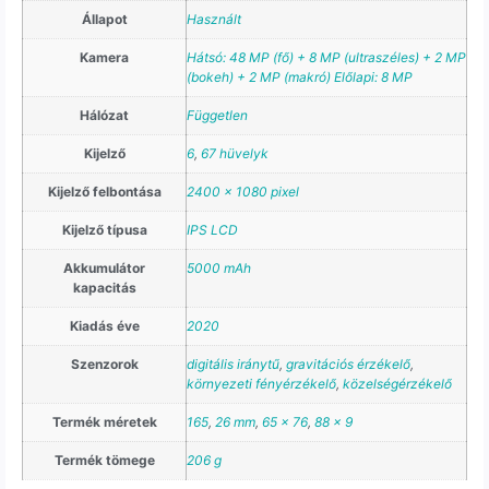
Állapot
Használt
Kamera
Hátsó: 48 MP (fő) + 8 MP (ultraszéles) + 2 MP
(bokeh) + 2 MP (makró) Előlapi: 8 MP
Hálózat
Független
Kijelző
6
,
67 hüvelyk
Kijelző felbontása
2400 x 1080 pixel
Kijelző típusa
IPS LCD
Akkumulátor
5000 mAh
kapacitás
Kiadás éve
2020
Szenzorok
digitális iránytű
,
gravitációs érzékelő
,
környezeti fényérzékelő
,
közelségérzékelő
Termék méretek
165
,
26 mm
,
65 x 76
,
88 x 9
Termék tömege
206 g