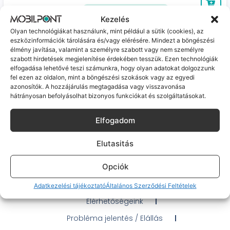
Megtakarítás újhoz képest
akár 40%
Kezelés
Olyan technológiákat használunk, mint például a sütik (cookies), az
Huawei Watch GT 2 (kiváló, független, 4 GB, 32
eszközinformációk tárolására és/vagy elérésére. Mindezt a böngészési
MB RAM, Fekete)
-
5 000 Ft
élmény javítása, valamint a személyre szabott vagy nem személyre
Várható szállítás: 1-2 munkanap
szabott hirdetések megjelenítése érdekében tesszük. Ezen technológiák
29 990
Ft
24 990
Ft
elfogadása lehetővé teszi számunkra, hogy olyan adatokat dolgozzunk
fel ezen az oldalon, mint a böngészési szokások vagy az egyedi
azonosítók. A hozzájárulás megtagadása vagy visszavonása
Huawei P30 (Jó, független, 128 GB, 6 GB RAM,
hátrányosan befolyásolhat bizonyos funkciókat és szolgáltatásokat.
fekete)
Várható szállítás: 1-2 munkanap
Elfogadom
49 990
Ft
Elutasitás
Opciók
Gyakran Ismételt Kérdések
Adatkezelési tájékoztató
Általános Szerződési Feltételek
Elérhetőségeink
Probléma jelentés / Elállás