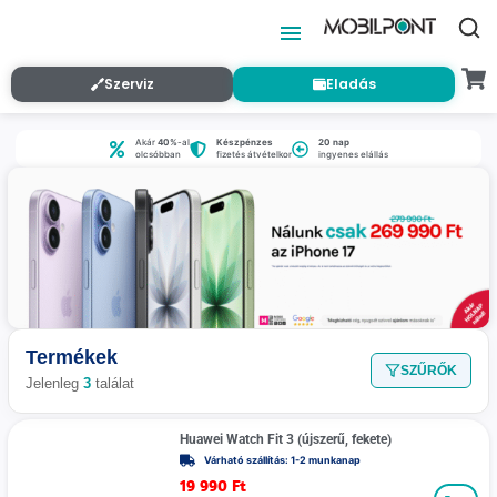
Szerviz
Eladás
Akár
40%
-al
Készpénzes
20 nap
olcsóbban
fizetés átvételkor
ingyenes elállás
Termékek
SZŰRŐK
Jelenleg
3
találat
Huawei Watch Fit 3 (újszerű, fekete)
Várható szállítás: 1-2 munkanap
19 990
Ft