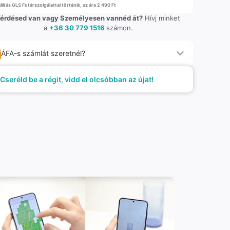
llítás GLS Futárszolgálattal történik, az ára 2 490 Ft
érdésed van vagy Személyesen vannéd át?
Hívj minket
a
+36 30 779 1516
számon.
ÁFA-s számlát szeretnél?
Cseréld be a régit, vidd el olcsóbban az újat!