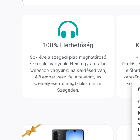
100% Elérhetőség
K
Sok éve a szegedi piac meghatározó
Hi
szereplői vagyunk. Nem egy arctalan
felelőssé
webshop vagyunk: ha kérdésed van,
előfor
élő ember veszi fel a telefont, és
keresün
személyesen is megtalálsz minket
kollég
Szegeden.
O
e
j
m
s
v