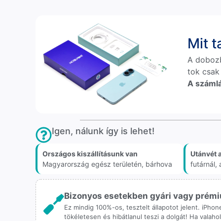
Mit 
A doboz
tok csak
A számlá
Igen, nálunk így is lehet!
Országos kiszállításunk van
Utánvét 
Magyarország egész területén, bárhova
futárnál
Bizonyos esetekben gyári vagy prémiu
Ez mindig 100%-os, tesztelt állapotot jelent. iPho
tökéletesen és hibátlanul teszi a dolgát! Ha valah