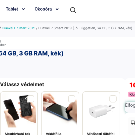
Tablet
Okosóra
/
Huawei P Smart 2019
/ Huawei P Smart 2019 (Jó, Független, 64 GB, 3 GB RAM, kék)
M
,
etben
64 GB, 3 GB RAM, kék)
1
Válassz védelmet
Elfo
Megbízható tok
Védőfólia,
Minőségi töltőfej