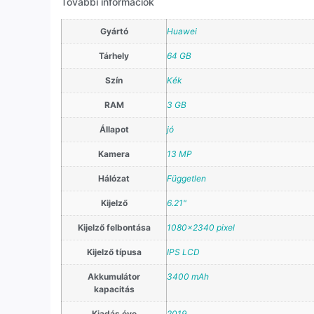
További információk
Gyártó
Huawei
Tárhely
64 GB
Szín
Kék
RAM
3 GB
Állapot
jó
Kamera
13 MP
Hálózat
Független
Kijelző
6.21"
Kijelző felbontása
1080×2340 pixel
Kijelző típusa
IPS LCD
Akkumulátor
3400 mAh
kapacitás
Kiadás éve
2019