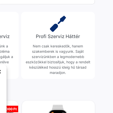
erviz
Profi Szerviz Háttér
ünk a
Nem csak kereskedők, hanem
obléma
szakemberek is vagyunk. Saját
sgáljuk a
szervizünkben a legmodernebb
erélve
eszközökkel biztosítjuk, hogy a rendelt
0 Ft
készüléked hosszú ideig hű társad
maradjon.
r
-
5 000 Ft
üggetlen,