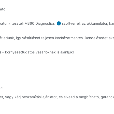
ható
atunk teszteli M360 Diagnostics
szoftverrel: az akkumulátor, ka
i
át adunk, így vásárlásod teljesen kockázatmentes. Rendelésedet a
 – környezettudatos vásárlóknak is ajánljuk!
ge
 vagy kérj beszámítási ajánlatot, és élvezd a megbízható, garanciá