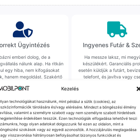
orrekt Ügyintézés
Ingyenes Futár & Sz
bázni emberi dolog, de a
Ha messze laksz, mi megy
gvállalás nálunk alap. Ha ritkán
készülékért. Garanciális pr
dul egy hiba, nem kifogásokat
esetén küldjük a futárt, beviz
k, hanem megoldást. Szakértő
telefont, és javítva vagy cs
áink azonnal kézbe veszik az
küldjük vissza – neked ez 
Kezelés
ügyedet.
költséggel jár.
lyan technológiákat használunk, mint például a sütik (cookies), az
szközinformációk tárolására és/vagy elérésére. Mindezt a böngészési élmény
Mások ezeket is megnézték
avítása, valamint a személyre szabott vagy nem személyre szabott hirdetések
egjelenítése érdekében tesszük. Ezen technológiák elfogadása lehetővé teszi
zámunkra, hogy olyan adatokat dolgozzunk fel ezen az oldalon, mint a
böngészési szokások vagy az egyedi azonosítók. A hozzájárulás megtagadása
Game
agy visszavonása hátrányosan befolyásolhat bizonyos funkciókat és
Realme GT2 (Kiváló állapotú, F