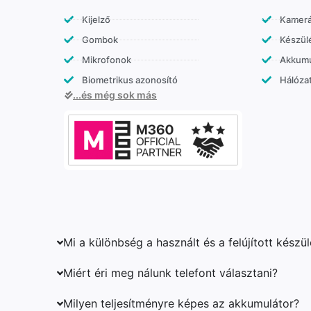
Kijelző
Kamer
Gombok
Készülé
Mikrofonok
Akkumu
Biometrikus azonosító
Hálózat
...és még sok más
Mi a különbség a használt és a felújított készü
Miért éri meg nálunk telefont választani?
Milyen teljesítményre képes az akkumulátor?