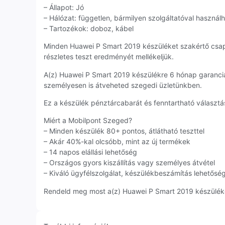
– Állapot: Jó
– Hálózat: független, bármilyen szolgáltatóval használ
– Tartozékok: doboz, kábel
Minden Huawei P Smart 2019 készüléket szakértő csap
részletes teszt eredményét mellékeljük.
A(z) Huawei P Smart 2019 készülékre 6 hónap garanci
személyesen is átveheted szegedi üzletünkben.
Ez a készülék pénztárcabarát és fenntartható választás
Miért a Mobilpont Szeged?
– Minden készülék 80+ pontos, átlátható teszttel
– Akár 40%-kal olcsóbb, mint az új termékek
– 14 napos elállási lehetőség
– Országos gyors kiszállítás vagy személyes átvétel
– Kiváló ügyfélszolgálat, készülékbeszámítás lehetősé
Rendeld meg most a(z) Huawei P Smart 2019 készüléket,