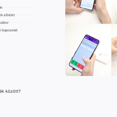
ák
k előélet
látor
i kapcsolat
lék között?