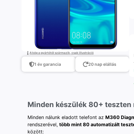
A kép a gyártótól származik, csak illustráció
1 év garancia
20 nap elállás
Minden készülék 80+ teszten
Minden nálunk eladott telefont az
M360 Diagn
rendszerével,
több mint 80 automatizált teszt
között: