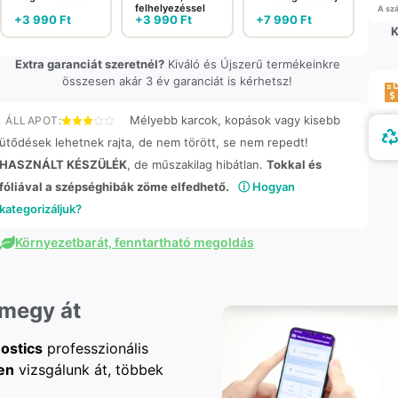
felhelyezéssel
A szá
+
3 990
Ft
+
3 990
Ft
+
7 990
Ft
K
Extra garanciát szeretnél?
Kiváló és Újszerű termékeinkre
összesen akár 3 év garanciát is kérhetsz!
Mélyebb karcok, kopások vagy kisebb
ÁLLAPOT:
ütődések lehetnek rajta, de nem törött, se nem repedt!
HASZNÁLT KÉSZÜLÉK
, de műszakilag hibátlan.
Tokkal és
fóliával a szépséghibák zöme elfedhető.
ⓘ Hogyan
kategorizáljuk?
Környezetbarát, fenntartható megoldás
 megy át
ostics
professzionális
en
vizsgálunk át, többek