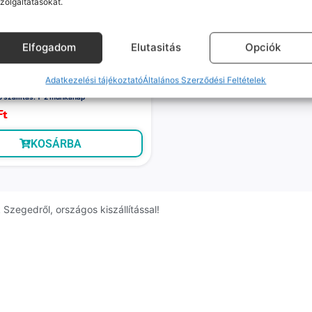
zolgáltatásokat.
128 GB, 8 GB RAM, szürke)
Várható szállítás: 1-2 munkanap
54 990
Ft
49 990
Ft
Elfogadom
Elutasitás
Opciók
Gamer
KOSÁRBA
Galaxy A23 5G (Jó, független,
Adatkezelési tájékoztató
Általános Szerződési Feltételek
6 GB RAM, Fekete)
ó szállítás: 1-2 munkanap
Ft
KOSÁRBA
Szegedről, országos kiszállítással!