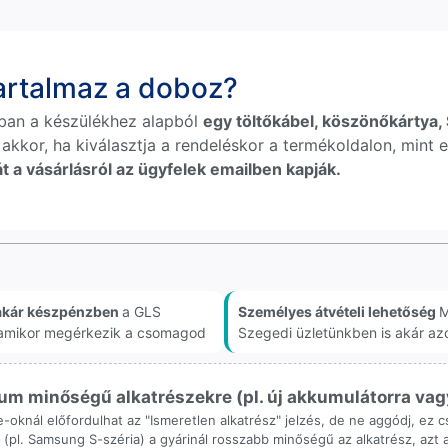
tartalmaz a doboz?
ban a készülékhez alapból
egy töltőkábel, köszönőkártya, S
 akkor, ha kiválasztja a rendeléskor a termékoldalon, mint e
t a vásárlásról az ügyfelek emailben kapják.
akár készpénzben
a GLS
Személyes átvételi lehetőség
M
, amikor megérkezik a csomagod
Szegedi üzletünkben is akár az
m minőségű alkatrészekre (pl. új akkumulátorra vagy k
ne-oknál előfordulhat az "Ismeretlen alkatrész" jelzés, de ne aggódj, ez
ol (pl. Samsung S-széria) a gyárinál rosszabb minőségű az alkatrész, azt