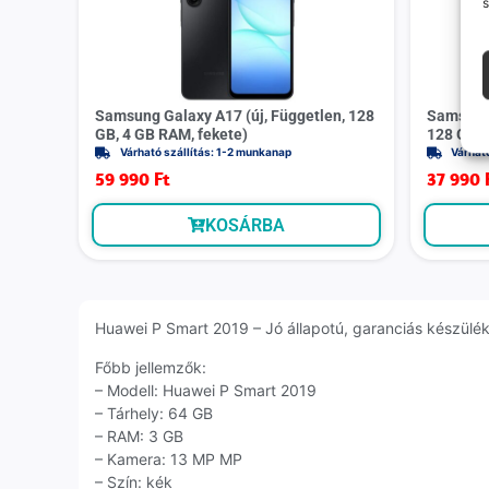
s
Samsung Galaxy A17 (új, Független, 128
Samsung 
GB, 4 GB RAM, fekete)
128 GB, 
Várható szállítás: 1-2 munkanap
Várhat
59 990
Ft
37 990
KOSÁRBA
Huawei P Smart 2019 – Jó állapotú, garanciás készülék 
Főbb jellemzők:
– Modell: Huawei P Smart 2019
– Tárhely: 64 GB
– RAM: 3 GB
– Kamera: 13 MP MP
– Szín: kék