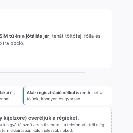
IM tű és a jótállás jár
, tehát töltőfej, fólia és
xtra opció.
akói és
Akár regisztráció nélkül
is rendelhetsz
onnal
tőlünk, könnyen és gyorsan
ijelzőre) cseréljük a régieket.
 csak a gyártó szoftveres üzenete – a telefonod ettől még
 a termékleírásban külön jelezzük neked.