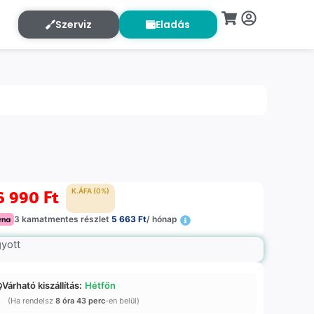
Szerviz
Eladás
6 990
Ft
K.ÁFA (0%)
3 kamatmentes részlet
5 663 Ft
/ hónap
gyott
Várható kiszállítás:
Hétfőn
(Ha rendelsz
8 óra 43 perc
-en belül)