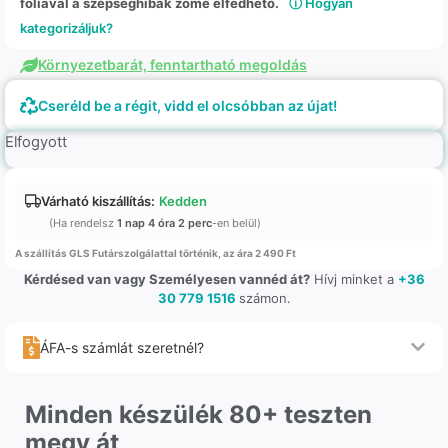
fóliával a szépséghibák zöme elfedhető.
ⓘ Hogyan
kategorizáljuk?
Környezetbarát, fenntartható megoldás
Cseréld be a régit, vidd el olcsóbban az újat!
Elfogyott
Várható kiszállítás:
Kedden
(Ha rendelsz
1 nap 4 óra 2 perc
-en belül)
A szállítás GLS Futárszolgálattal történik, az ára 2 490 Ft
Kérdésed van vagy Személyesen vannéd át?
Hívj minket a
+36
30 779 1516
számon.
ÁFA-s számlát szeretnél?
Minden készülék 80+ teszten
megy át