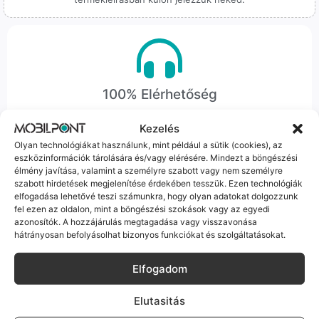
100% Elérhetőség
Sok éve a szegedi piac meghatározó szereplői vagyunk.
Kezelés
Nem egy arctalan webshop vagyunk: ha kérdésed van, élő
Olyan technológiákat használunk, mint például a sütik (cookies), az
ember veszi fel a telefont, és személyesen is megtalálsz
eszközinformációk tárolására és/vagy elérésére. Mindezt a böngészési
minket Szegeden.
élmény javítása, valamint a személyre szabott vagy nem személyre
szabott hirdetések megjelenítése érdekében tesszük. Ezen technológiák
elfogadása lehetővé teszi számunkra, hogy olyan adatokat dolgozzunk
fel ezen az oldalon, mint a böngészési szokások vagy az egyedi
azonosítók. A hozzájárulás megtagadása vagy visszavonása
hátrányosan befolyásolhat bizonyos funkciókat és szolgáltatásokat.
Korrekt Ügyintézés
Elfogadom
Hibázni emberi dolog, de a felelősségvállalás nálunk alap.
Elutasitás
Ha ritkán előfordul egy hiba, nem kifogásokat keresünk,
hanem megoldást. Szakértő kollégáink azonnal kézbe