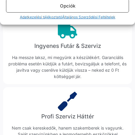
Opciók
veszik az ügyedet.
Adatkezelési tájékoztató
Általános Szerződési Feltételek
Ingyenes Futár & Szerviz
Ha messze laksz, mi megyünk a készülékért. Garanciális
probléma esetén küldjük a futárt, bevizsgáljuk a telefont, és
javítva vagy cserélve küldjük vissza – neked ez 0 Ft
költséggel jár.
Profi Szerviz Háttér
Nem csak kereskedők, hanem szakemberek is vagyunk.
Saját szervizünkben a legmodernebb eszközökkel