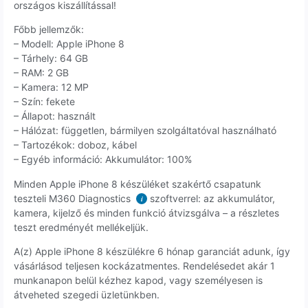
országos kiszállítással!
Főbb jellemzők:
– Modell: Apple iPhone 8
– Tárhely: 64 GB
– RAM: 2 GB
– Kamera: 12 MP
– Szín: fekete
– Állapot: használt
– Hálózat: független, bármilyen szolgáltatóval használható
– Tartozékok: doboz, kábel
– Egyéb információ: Akkumulátor: 100%
Minden Apple iPhone 8 készüléket szakértő csapatunk
teszteli M360 Diagnostics
szoftverrel: az akkumulátor,
i
kamera, kijelző és minden funkció átvizsgálva – a részletes
teszt eredményét mellékeljük.
A(z) Apple iPhone 8 készülékre 6 hónap garanciát adunk, így
vásárlásod teljesen kockázatmentes. Rendelésedet akár 1
munkanapon belül kézhez kapod, vagy személyesen is
átveheted szegedi üzletünkben.