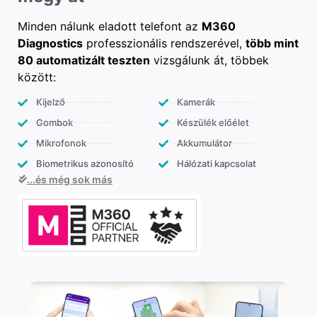
Minden nálunk eladott telefont az
M360
Diagnostics
professzionális rendszerével,
több mint
80 automatizált teszten
vizsgálunk át, többek
között:
Kijelző
Kamerák
Gombok
Készülék előélet
Mikrofonok
Akkumulátor
Biometrikus azonosító
Hálózati kapcsolat
...és még sok más