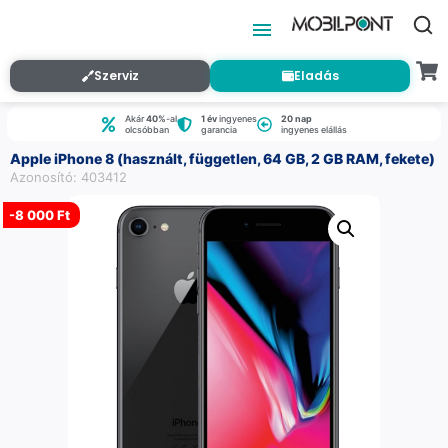
Szerviz
Eladás
Akár
40%
-al
1 év
ingyenes
20 nap
olcsóbban
garancia
ingyenes elállás
Apple iPhone 8 (használt, független, 64 GB, 2 GB RAM, fekete)
Azonosító: 403412
-
8 000 Ft