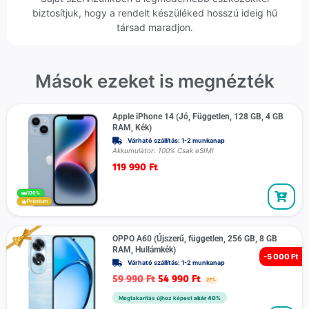
biztosítjuk, hogy a rendelt készüléked hosszú ideig hű
társad maradjon.
Mások ezeket is megnézték
Apple iPhone 14 (Jó, Független, 128 GB, 4 GB
RAM, Kék)
Várható szállítás: 1-2 munkanap
Akkumulátor: 100% Csak eSIM!
119 990
Ft
100%
Prémium
OPPO A60 (Újszerű, független, 256 GB, 8 GB
RAM, Hullámkék)
-
5 000 Ft
Várható szállítás: 1-2 munkanap
59 990
Ft
54 990
Ft
27%
Megtakarítás újhoz képest
akár 40%