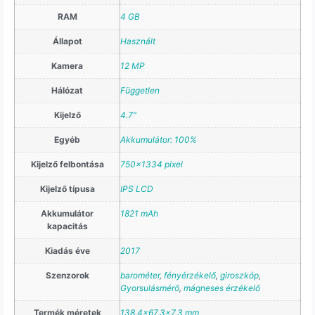
RAM
4 GB
Állapot
Használt
Kamera
12 MP
Hálózat
Független
Kijelző
4.7"
Egyéb
Akkumulátor: 100%
Kijelző felbontása
750×1334 pixel
Kijelző típusa
IPS LCD
Akkumulátor
1821 mAh
kapacitás
Kiadás éve
2017
Szenzorok
barométer
,
fényérzékelő
,
giroszkóp
,
Gyorsulásmérő
,
mágneses érzékelő
Termék méretek
138.4×67.3×7.3 mm