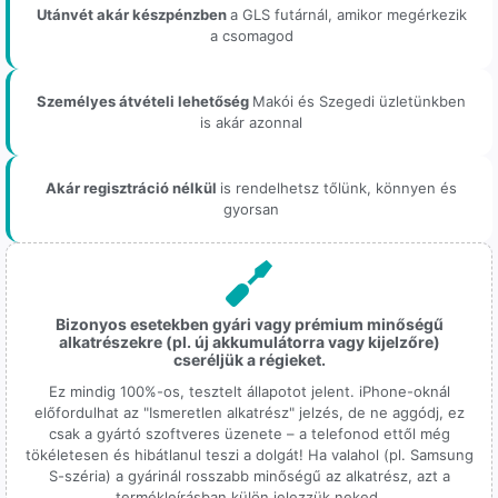
Utánvét akár készpénzben
a GLS futárnál, amikor megérkezik
a csomagod
Személyes átvételi lehetőség
Makói és Szegedi üzletünkben
is akár azonnal
Akár regisztráció nélkül
is rendelhetsz tőlünk, könnyen és
gyorsan
Bizonyos esetekben gyári vagy prémium minőségű
alkatrészekre (pl. új akkumulátorra vagy kijelzőre)
cseréljük a régieket.
Ez mindig 100%-os, tesztelt állapotot jelent. iPhone-oknál
előfordulhat az "Ismeretlen alkatrész" jelzés, de ne aggódj, ez
csak a gyártó szoftveres üzenete – a telefonod ettől még
tökéletesen és hibátlanul teszi a dolgát! Ha valahol (pl. Samsung
S-széria) a gyárinál rosszabb minőségű az alkatrész, azt a
termékleírásban külön jelezzük neked.