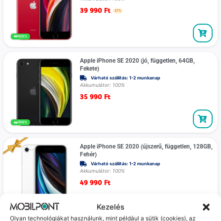
39 990
Ft
27%
100%
Apple iPhone SE 2020 (jó, független, 64GB,
Fekete)
Várható szállítás: 1-2 munkanap
Akkumulátor: 100%
35 990
Ft
100%
Apple iPhone SE 2020 (újszerű, független, 128GB,
Fehér)
Várható szállítás: 1-2 munkanap
Akkumulátor: 100%
49 990
Ft
Kezelés
100%
Olyan technológiákat használunk, mint például a sütik (cookies), az