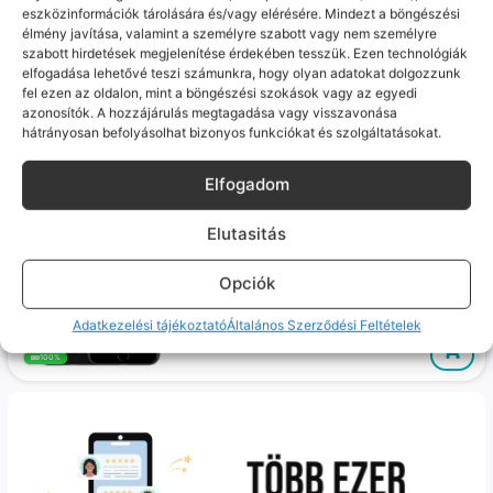
eszközinformációk tárolására és/vagy elérésére. Mindezt a böngészési
Apple iPhone SE 2020 (kiváló, független, 64GB,
élmény javítása, valamint a személyre szabott vagy nem személyre
Piros)
szabott hirdetések megjelenítése érdekében tesszük. Ezen technológiák
Várható szállítás: 1-2 munkanap
elfogadása lehetővé teszi számunkra, hogy olyan adatokat dolgozzunk
Akkumulátor: 100%
fel ezen az oldalon, mint a böngészési szokások vagy az egyedi
39 990
Ft
27%
azonosítók. A hozzájárulás megtagadása vagy visszavonása
hátrányosan befolyásolhat bizonyos funkciókat és szolgáltatásokat.
100%
Elfogadom
Apple iPhone SE 2020 (jó, független, 64GB,
Elutasitás
Fekete)
Várható szállítás: 1-2 munkanap
Akkumulátor: 100% NFC (érintéses fizetés)
Opciók
nem működik.
36 990
Ft
27%
Adatkezelési tájékoztató
Általános Szerződési Feltételek
100%