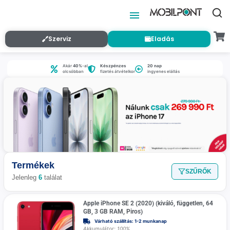
Szerviz
Eladás
Akár
40%
-al
Készpénzes
20 nap
olcsóbban
fizetés átvételkor
ingyenes elállás
Termékek
SZŰRŐK
Jelenleg
6
találat
Apple iPhone SE 2 (2020) (kiváló, független, 64
GB, 3 GB RAM, Piros)
Várható szállítás: 1-2 munkanap
Akkumulátor: 100%