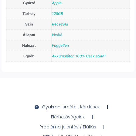
Gyártó
Apple
Tárhely
128GB
Szín
Récezöld
Állapot
kiváló
Hálózat
Független
Egyéb
Akkumulátor: 100% Csak eSIM!
Gyakran Ismételt Kérdések
Elérhetőségeink
Probléma jelentés / Elállás