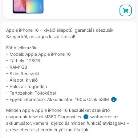
Apple iPhone 16 – kiváló állapotú, garanciás készülék
Szegedről, országos kiszállítással!
Főbb jellemzők:
– Modell: Apple Apple iPhone 16
– Tárhely: 128GB
– RAM: GB
– Szín: Récezöld
– Állapot: kiváló
– Hálózat: független
– Tartozékok: Töltőkábel
– Egyéb információ: Akkumulátor: 100% Csak eSIM
!
i
Minden Apple Apple iPhone 16 készüléket szakértő
csapatunk teszteli M360 Diagnostics
szoftverrel: az
i
akkumulátor, kamera, kijelző és minden funkció átvizsgálva –
a részletes teszt eredményét mellékeljük.