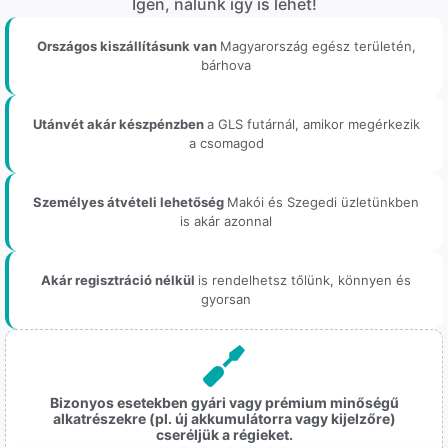
Igen, nálunk így is lehet!
Országos kiszállításunk van
Magyarország egész területén,
bárhova
Utánvét akár készpénzben
a GLS futárnál, amikor megérkezik
a csomagod
Személyes átvételi lehetőség
Makói és Szegedi üzletünkben
is akár azonnal
Akár regisztráció nélkül
is rendelhetsz tőlünk, könnyen és
gyorsan
Bizonyos esetekben gyári vagy prémium minőségű
alkatrészekre (pl. új akkumulátorra vagy kijelzőre)
cseréljük a régieket.