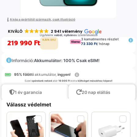
A kép a gyártótól származik, csak illustráció
KIVÁLÓ
2 941 vélemény
Ügyfeleink
valódi
,
nyilvános
üzletértékelései
3 kamatmentes részlet
219 990
Ft
K.ÁFA (0%)
73 330 Ft
/ hónap
Információ:
Akkumulátor: 100% Csak eSIM!
95% fölötti
akkumulátor,
ingyen!
Ezzel
spórolunk neked
akár
16 000 Ft
extra
költséget másokhoz képest
!
1 év garancia
20 nap elállás
Válassz védelmet