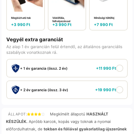
Megbízható tok
Védőfólia,
Minőségi töltőfej
felhelyezéssel
+
3 990
Ft
+
3 990
Ft
+
7 990
Ft
Vegyél extra garanciát
Az alap 1 év garancián felül értendő, az általános garanciális
szabályok vonatkoznak rá.
+
11 990
Ft
+ 1 év garancia (össz. 2 év)
+
19 990
Ft
+ 2 év garancia (össz. 3 év)
Megkímélt állapotú
HASZNÁLT
ÁLLAPOT:
KÉSZÜLÉK.
Apróbb karcok, kopás vagy toknak a nyomai
előfordulhatnak, de
tokban és fóliával gyakorlatilag újszerűnek