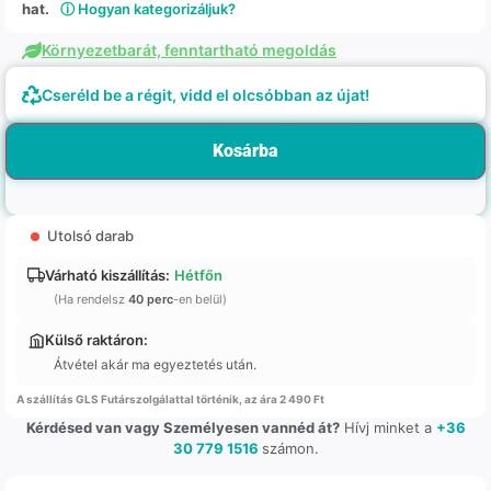
hat.
ⓘ Hogyan kategorizáljuk?
Környezetbarát, fenntartható megoldás
Cseréld be a régit, vidd el olcsóbban az újat!
Kosárba
Utolsó darab
Várható kiszállítás:
Hétfőn
(Ha rendelsz
40 perc
-en belül)
Külső raktáron:
Átvétel akár ma egyeztetés után.
A szállítás GLS Futárszolgálattal történik, az ára 2 490 Ft
Kérdésed van vagy Személyesen vannéd át?
Hívj minket a
+36
30 779 1516
számon.