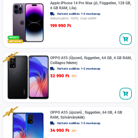
Apple iPhone 14 Pro Max (jó, Független, 128 GB,
6 GB RAM, Lila)
Várható szállítás: 1-2 munkanap
Akkumulátor: 100%, Csak eSIM!
199 990
Ft
100%
Prémium
OPPO A55 (Újszerű, független, 64 GB, 4 GB RAM,
Csillagos fekete)
Várható szállítás: 1-2 munkanap
32 990
Ft
27%
OPPO A55 (újszerű , független, 64 GB, 4 GB
RAM, Szivárványkék)
Várható szállítás: 1-2 munkanap
34 990
Ft
27%