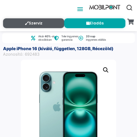
Szerviz
Eladás
Akár
40%
-al
1 év
ingyenes
20 nap
olcsóbban
garancia
ingyenes elállás
Apple iPhone 16 (kiváló, független, 128GB, Récezöld)
Azonosító: 692483