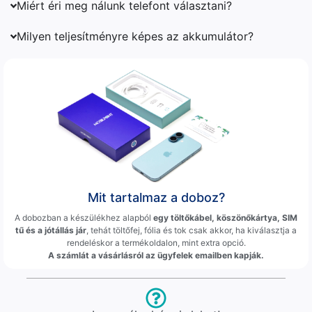
Miért éri meg nálunk telefont választani?
Milyen teljesítményre képes az akkumulátor?
Mit tartalmaz a doboz?
A dobozban a készülékhez alapból
egy töltőkábel, köszönőkártya, SIM
tű és a jótállás jár
, tehát töltőfej, fólia és tok csak akkor, ha kiválasztja a
rendeléskor a termékoldalon, mint extra opció.
A számlát a vásárlásról az ügyfelek emailben kapják.