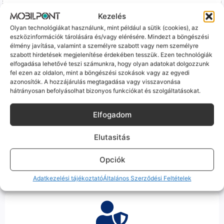
Ez mindig 100%-os, tesztelt állapotot jelent. iPhone-oknál
Kezelés
előfordulhat az "Ismeretlen alkatrész" jelzés, de ne aggódj, ez
csak a gyártó szoftveres üzenete – a telefonod ettől még
Olyan technológiákat használunk, mint például a sütik (cookies), az
tökéletesen és hibátlanul teszi a dolgát! Ha valahol (pl. Samsung
eszközinformációk tárolására és/vagy elérésére. Mindezt a böngészési
S-széria) a gyárinál rosszabb minőségű az alkatrész, azt a
élmény javítása, valamint a személyre szabott vagy nem személyre
szabott hirdetések megjelenítése érdekében tesszük. Ezen technológiák
termékleírásban külön jelezzük neked.
elfogadása lehetővé teszi számunkra, hogy olyan adatokat dolgozzunk
fel ezen az oldalon, mint a böngészési szokások vagy az egyedi
azonosítók. A hozzájárulás megtagadása vagy visszavonása
hátrányosan befolyásolhat bizonyos funkciókat és szolgáltatásokat.
Elfogadom
100% Elérhetőség
Elutasitás
Sok éve a szegedi piac meghatározó szereplői vagyunk.
Nem egy arctalan webshop vagyunk: ha kérdésed van, élő
Opciók
ember veszi fel a telefont, és személyesen is megtalálsz
minket Szegeden.
Adatkezelési tájékoztató
Általános Szerződési Feltételek