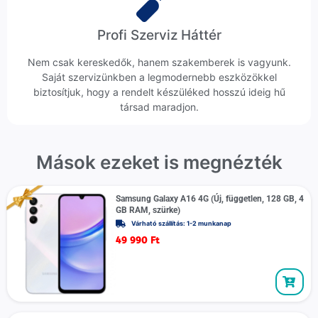
Profi Szerviz Háttér
Nem csak kereskedők, hanem szakemberek is vagyunk.
Saját szervizünkben a legmodernebb eszközökkel
biztosítjuk, hogy a rendelt készüléked hosszú ideig hű
társad maradjon.
Mások ezeket is megnézték
Samsung Galaxy A16 4G (Új, független, 128 GB, 4
GB RAM, szürke)
Várható szállítás: 1-2 munkanap
49 990
Ft