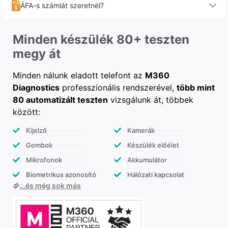
ÁFA-s számlát szeretnél?
Minden készülék 80+ teszten
megy át
Minden nálunk eladott telefont az
M360
Diagnostics
professzionális rendszerével,
több mint
80 automatizált teszten
vizsgálunk át, többek
között:
Kijelző
Kamerák
Gombok
Készülék előélet
Mikrofonok
Akkumulátor
Biometrikus azonosító
Hálózati kapcsolat
...és még sok más