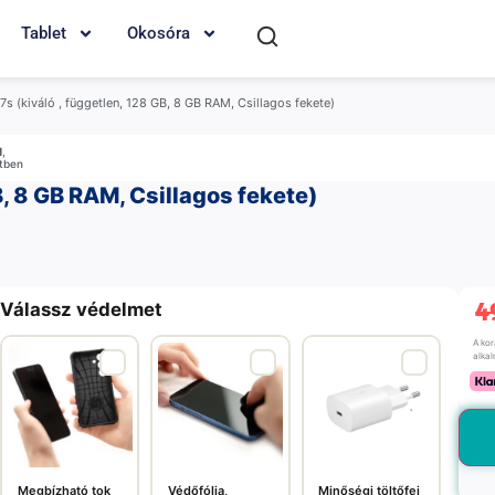
Tablet
Okosóra
s (kiváló , független, 128 GB, 8 GB RAM, Csillagos fekete)
M
,
etben
, 8 GB RAM, Csillagos fekete)
4
Válassz védelmet
A ko
alka
Megbízható tok
Védőfólia,
Minőségi töltőfej