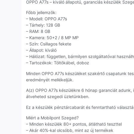
OPPO A77s – kiváló állapotú, garanciás készülék Szeged
Főbb jellemzők:
– Modell: OPPO A77s
– Tárhely: 128 GB
– RAM: 8 GB
– Kamera: 50+2 / 8 MP MP
– Szín: Csillagos fekete
– Állapot: kiváló
– Hálózat: független, bármilyen szolgáltatóval használ
– Tartozékok: Töltőkábel, doboz
Minden OPPO A77s készüléket szakértő csapatunk tes
eredményét mellékeljük.
A(z) OPPO A77s készülékre 6 hónap garanciát adunk, 
átveheted szegedi üzletünkben.
Ez a készülék pénztárcabarát és fenntartható választás
Miért a Mobilpont Szeged?
– Minden készülék 80+ pontos, átlátható teszttel
– Akár 40%-kal olcsóbb, mint az új termékek