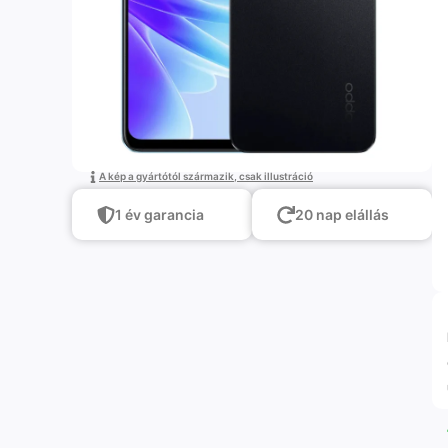
A kép a gyártótól származik, csak illustráció
1 év garancia
20 nap elállás