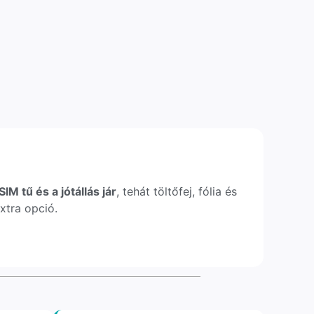
IM tű és a jótállás jár
, tehát töltőfej, fólia és
xtra opció.