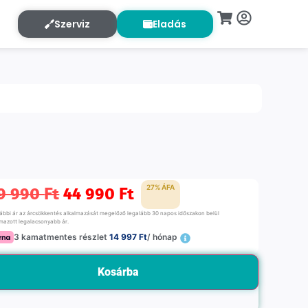
Szerviz
Eladás
9 990
Ft
44 990
Ft
27% ÁFA
rábbi ár az árcsökkentés alkalmazását megelőző legalább 30 napos időszakon belül
lmazott legalacsonyabb ár.
3 kamatmentes részlet
14 997 Ft
/ hónap
Kosárba