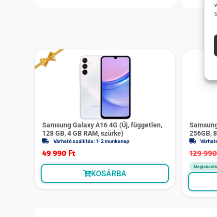
v
s
Samsung Galaxy A16 4G (Új, független,
Samsung 
128 GB, 4 GB RAM, szürke)
256GB, 8
Várható szállítás: 1-2 munkanap
Várhat
49 990
Ft
129 99
Megtakarítá
KOSÁRBA