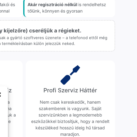
akói és
Akár regisztráció nélkül
is rendelhetsz
onnal
tőlünk, könnyen és gyorsan
ijelzőre) cseréljük a régieket.
 csak a gyártó szoftveres üzenete – a telefonod ettől még
 a termékleírásban külön jelezzük neked.
erviz
Profi Szerviz Háttér
ünk a
Nem csak kereskedők, hanem
obléma
szakemberek is vagyunk. Saját
sgáljuk a
szervizünkben a legmodernebb
erélve
eszközökkel biztosítjuk, hogy a rendelt
0 Ft
készüléked hosszú ideig hű társad
maradjon.