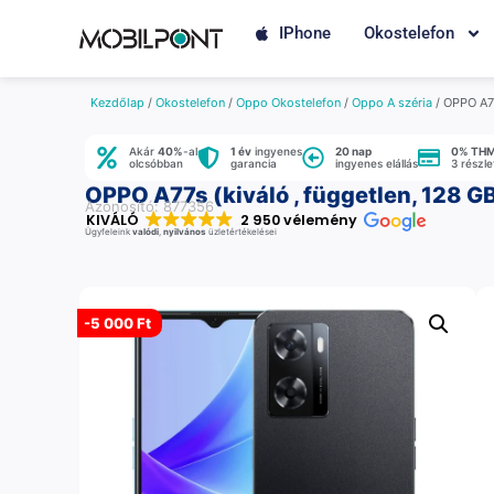
IPhone
Okostelefon
Kezdőlap
/
Okostelefon
/
Oppo Okostelefon
/
Oppo A széria
/ OPPO A77
Akár
40%
-al
1 év
ingyenes
20 nap
0% TH
olcsóbban
garancia
ingyenes elállás
3 részl
OPPO A77s (kiváló , független, 128 GB
Azonosító: 877356
KIVÁLÓ
2 950 vélemény
Ügyfeleink
valódi
,
nyilvános
üzletértékelései
-
5 000 Ft