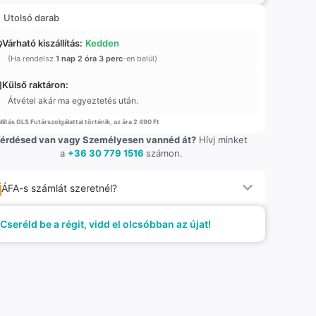
Utolsó darab
Várható kiszállítás:
Kedden
(Ha rendelsz
1 nap 2 óra 3 perc
-en belül)
Külső raktáron:
Átvétel akár ma egyeztetés után.
llítás GLS Futárszolgálattal történik, az ára 2 490 Ft
érdésed van vagy Személyesen vannéd át?
Hívj minket
a
+36 30 779 1516
számon.
ÁFA-s számlát szeretnél?
Cseréld be a régit, vidd el olcsóbban az újat!