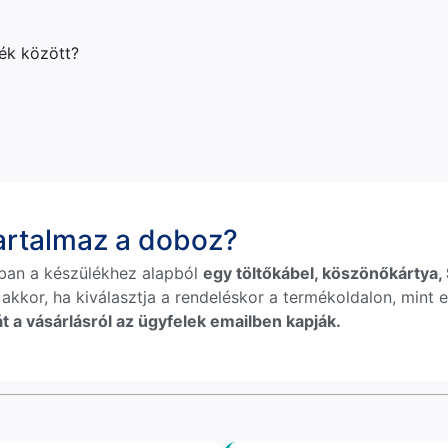
lék között?
tartalmaz a doboz?
ban a készülékhez alapból
egy töltőkábel, köszönőkártya, S
 akkor, ha kiválasztja a rendeléskor a termékoldalon, mint e
t a vásárlásról az ügyfelek emailben kapják.