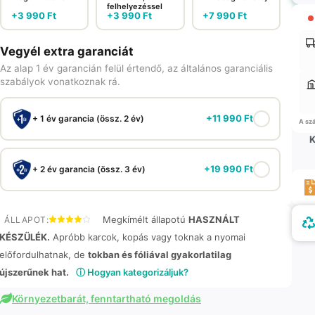
felhelyezéssel
+
3 990
Ft
+
3 990
Ft
+
7 990
Ft
Vegyél extra garanciát
Az alap 1 év garancián felül értendő, az általános garanciális
szabályok vonatkoznak rá.
+
11 990
Ft
+ 1 év garancia (össz. 2 év)
A szá
K
+
19 990
Ft
+ 2 év garancia (össz. 3 év)
Megkímélt állapotú
HASZNÁLT
ÁLLAPOT:
KÉSZÜLÉK.
Apróbb karcok, kopás vagy toknak a nyomai
előfordulhatnak, de
tokban és fóliával gyakorlatilag
újszerűnek hat.
ⓘ Hogyan kategorizáljuk?
Környezetbarát, fenntartható megoldás