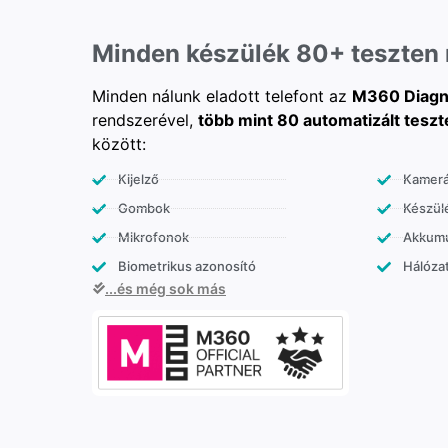
Minden készülék 80+ teszten
Minden nálunk eladott telefont az
M360 Diagn
rendszerével,
több mint 80 automatizált teszt
között:
Kijelző
Kamer
Gombok
Készülé
Mikrofonok
Akkumu
Biometrikus azonosító
Hálózat
...és még sok más