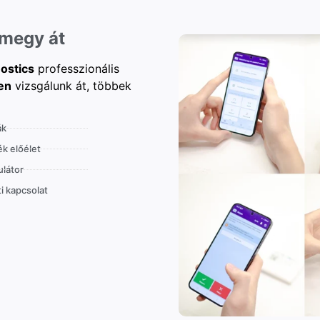
 megy át
ostics
professzionális
en
vizsgálunk át, többek
ák
k előélet
látor
i kapcsolat