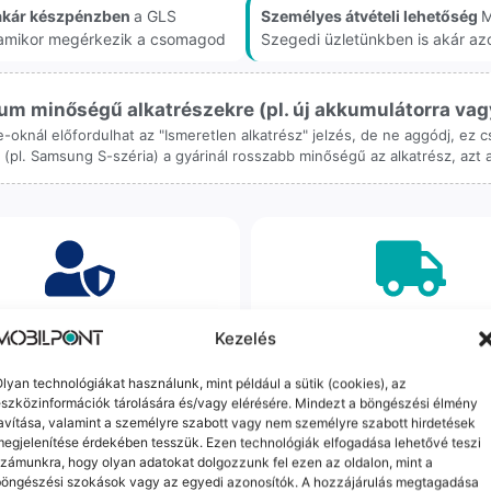
akár készpénzben
a GLS
Személyes átvételi lehetőség
M
, amikor megérkezik a csomagod
Szegedi üzletünkben is akár az
m minőségű alkatrészekre (pl. új akkumulátorra vagy k
ne-oknál előfordulhat az "Ismeretlen alkatrész" jelzés, de ne aggódj, ez
ol (pl. Samsung S-széria) a gyárinál rosszabb minőségű az alkatrész, azt
orrekt Ügyintézés
Ingyenes Futár & Sz
Kezelés
bázni emberi dolog, de a
Ha messze laksz, mi megy
lyan technológiákat használunk, mint például a sütik (cookies), az
gvállalás nálunk alap. Ha ritkán
készülékért. Garanciális pr
szközinformációk tárolására és/vagy elérésére. Mindezt a böngészési élmény
dul egy hiba, nem kifogásokat
esetén küldjük a futárt, beviz
avítása, valamint a személyre szabott vagy nem személyre szabott hirdetések
k, hanem megoldást. Szakértő
telefont, és javítva vagy cs
egjelenítése érdekében tesszük. Ezen technológiák elfogadása lehetővé teszi
áink azonnal kézbe veszik az
küldjük vissza – neked ez 
zámunkra, hogy olyan adatokat dolgozzunk fel ezen az oldalon, mint a
ügyedet.
költséggel jár.
böngészési szokások vagy az egyedi azonosítók. A hozzájárulás megtagadása