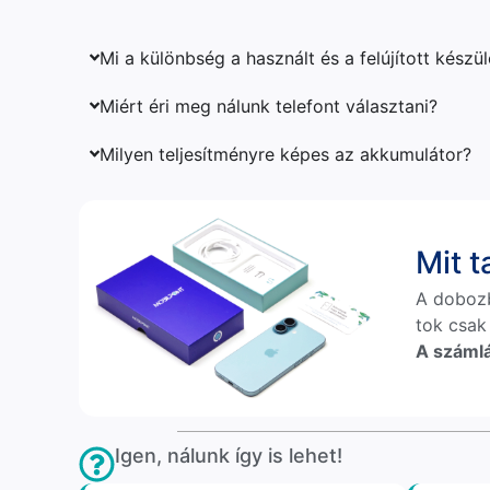
Mi a különbség a használt és a felújított készü
Miért éri meg nálunk telefont választani?
Milyen teljesítményre képes az akkumulátor?
Mit 
A doboz
tok csak
A számlá
Igen, nálunk így is lehet!