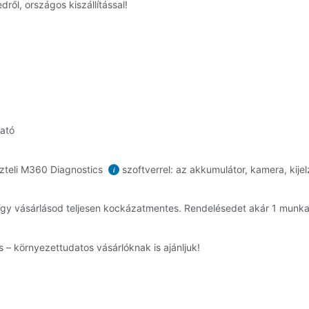
ről, országos kiszállítással!
ható
zteli M360 Diagnostics
szoftverrel: az akkumulátor, kamera, kijel
i
így vásárlásod teljesen kockázatmentes. Rendelésedet akár 1 munk
 – környezettudatos vásárlóknak is ajánljuk!