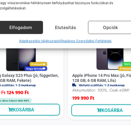
agy visszavonása hátrányosan befolyásolhat bizonyos funkciókat és
zolgáltatásokat.
Mások ezeket is megnézték
Elfogadom
Elutasitás
Opciók
-
5 000 Ft
Adatkezelési tájékoztató
Általános Szerződési Feltételek
Prémium
100
Nagy tárhely
Prémiu
Galaxy S23 Plus (jó, független,
Apple iPhone 14 Pro Max (jó, Fü
GB RAM, Fekete)
128 GB, 6 GB RAM, Lila)
ó szállítás: 1-2 munkanap
Várható szállítás: 1-2 munkanap
Akkumulátor: 100%, Csak eSIM!
0
Ft
124 990
Ft
199 990
Ft
s újhoz képest
akár 40%
KOSÁRBA
KOSÁRBA