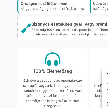
Országos kiszállításunk van
Utánvét 
Magyarország egész területén, bárhova
futárnál
Bizonyos esetekben gyári vagy prémiu
Ez mindig 100%-os, tesztelt állapotot jelent. iPho
tökéletesen és hibátlanul teszi a dolgát! Ha valah
100% Elérhetőség
K
Sok éve a szegedi piac meghatározó
Hi
O
szereplői vagyunk. Nem egy arctalan
felelőssé
e
webshop vagyunk: ha kérdésed van,
előfor
j
élő ember veszi fel a telefont, és
keresün
m
személyesen is megtalálsz minket
kollég
s
Szegeden.