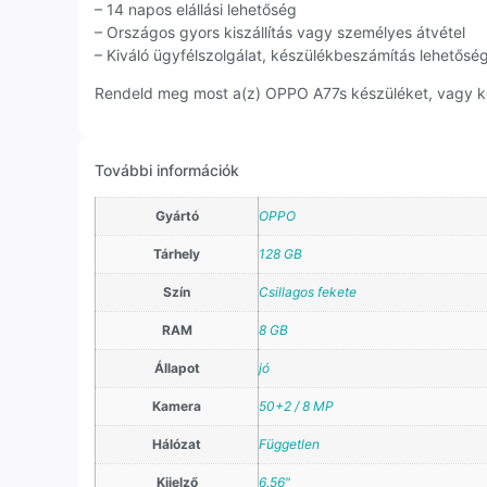
– 14 napos elállási lehetőség
– Országos gyors kiszállítás vagy személyes átvétel
– Kiváló ügyfélszolgálat, készülékbeszámítás lehetősé
Rendeld meg most a(z) OPPO A77s készüléket, vagy kérj
További információk
Gyártó
OPPO
Tárhely
128 GB
Szín
Csillagos fekete
RAM
8 GB
Állapot
jó
Kamera
50+2 / 8 MP
Hálózat
Független
Kijelző
6.56"