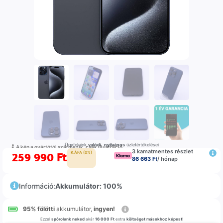
Ügyfeleink
valódi
,
nyilvános
üzletértékelései
A kép a gyártótól származik, csak illustráció
3 kamatmentes részlet
259 990
Ft
K.ÁFA (0%)
86 663 Ft
/ hónap
Információ:
Akkumulátor: 100%
95% fölötti
akkumulátor,
ingyen!
Ezzel
spórolunk neked
akár
16 000 Ft
extra
költséget másokhoz képest
!