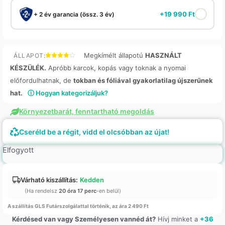
+
19 990
Ft
+ 2 év garancia (össz. 3 év)
Megkímélt állapotú
HASZNÁLT
ÁLLAPOT:
KÉSZÜLÉK.
Apróbb karcok, kopás vagy toknak a nyomai
előfordulhatnak, de
tokban és fóliával gyakorlatilag újszerűnek
hat.
ⓘ Hogyan kategorizáljuk?
Környezetbarát, fenntartható megoldás
Cseréld be a régit, vidd el olcsóbban az újat!
Elfogyott
Várható kiszállítás:
Kedden
(Ha rendelsz
20 óra 17 perc
-en belül)
A szállítás GLS Futárszolgálattal történik, az ára 2 490 Ft
Kérdésed van vagy Személyesen vannéd át?
Hívj minket a
+36