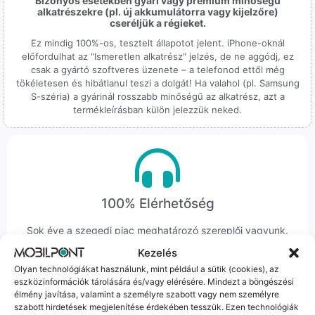
Bizonyos esetekben gyári vagy prémium minőségű
alkatrészekre (pl. új akkumulátorra vagy kijelzőre)
cseréljük a régieket.
Ez mindig 100%-os, tesztelt állapotot jelent. iPhone-oknál
előfordulhat az "Ismeretlen alkatrész" jelzés, de ne aggódj, ez
csak a gyártó szoftveres üzenete – a telefonod ettől még
tökéletesen és hibátlanul teszi a dolgát! Ha valahol (pl. Samsung
S-széria) a gyárinál rosszabb minőségű az alkatrész, azt a
termékleírásban külön jelezzük neked.
100% Elérhetőség
Sok éve a szegedi piac meghatározó szereplői vagyunk.
Nem egy arctalan webshop vagyunk: ha kérdésed van, élő
Kezelés
ember veszi fel a telefont, és személyesen is megtalálsz
Olyan technológiákat használunk, mint például a sütik (cookies), az
minket Szegeden.
eszközinformációk tárolására és/vagy elérésére. Mindezt a böngészési
élmény javítása, valamint a személyre szabott vagy nem személyre
szabott hirdetések megjelenítése érdekében tesszük. Ezen technológiák