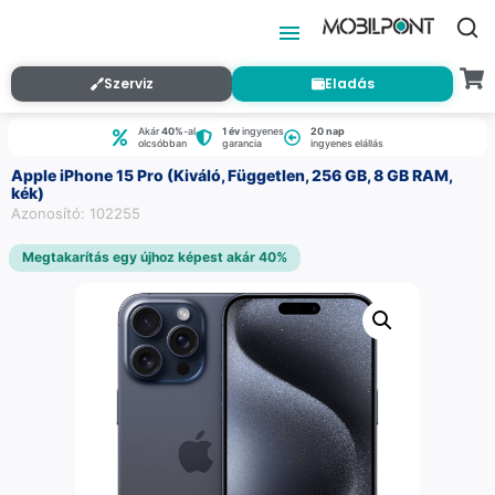
Szerviz
Eladás
Akár
40%
-al
1 év
ingyenes
20 nap
olcsóbban
garancia
ingyenes elállás
Apple iPhone 15 Pro (Kiváló, Független, 256 GB, 8 GB RAM,
kék)
Azonosító: 102255
Megtakarítás egy újhoz képest akár 40%