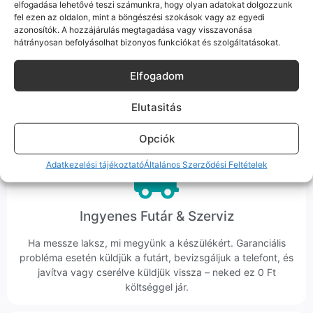
elfogadása lehetővé teszi számunkra, hogy olyan adatokat dolgozzunk
fel ezen az oldalon, mint a böngészési szokások vagy az egyedi
azonosítók. A hozzájárulás megtagadása vagy visszavonása
hátrányosan befolyásolhat bizonyos funkciókat és szolgáltatásokat.
Korrekt Ügyintézés
Elfogadom
Hibázni emberi dolog, de a felelősségvállalás nálunk alap.
Ha ritkán előfordul egy hiba, nem kifogásokat keresünk,
Elutasitás
hanem megoldást. Szakértő kollégáink azonnal kézbe
veszik az ügyedet.
Opciók
Adatkezelési tájékoztató
Általános Szerződési Feltételek
Ingyenes Futár & Szerviz
Ha messze laksz, mi megyünk a készülékért. Garanciális
probléma esetén küldjük a futárt, bevizsgáljuk a telefont, és
javítva vagy cserélve küldjük vissza – neked ez 0 Ft
költséggel jár.