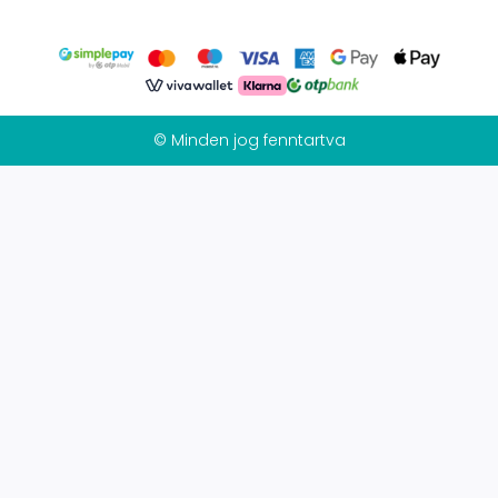
© Minden jog fenntartva