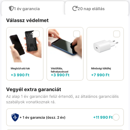
1 év garancia
20 nap elállás
Válassz védelmet
Megbízható tok
Védőfólia,
Minőségi töltőfej
felhelyezéssel
+
3 990
Ft
+
3 990
Ft
+
7 990
Ft
Vegyél extra garanciát
Az alap 1 év garancián felül értendő, az általános garanciális
szabályok vonatkoznak rá.
+
11 990
Ft
+ 1 év garancia (össz. 2 év)