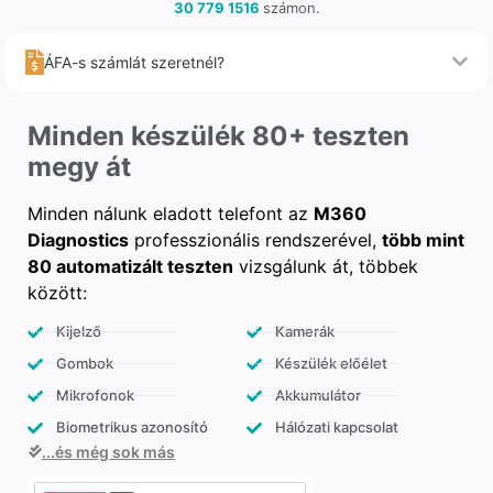
30 779 1516
számon.
ÁFA-s számlát szeretnél?
Minden készülék 80+ teszten
megy át
Minden nálunk eladott telefont az
M360
Diagnostics
professzionális rendszerével,
több mint
80 automatizált teszten
vizsgálunk át, többek
között:
Kijelző
Kamerák
Gombok
Készülék előélet
Mikrofonok
Akkumulátor
Biometrikus azonosító
Hálózati kapcsolat
...és még sok más