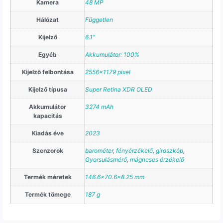
Kamera
48 MP
Hálózat
Független
Kijelző
6.1"
Egyéb
Akkumulátor: 100%
Kijelző felbontása
2556×1179 pixel
Kijelző típusa
Super Retina XDR OLED
Akkumulátor
3274 mAh
kapacitás
Kiadás éve
2023
Szenzorok
barométer
,
fényérzékelő
,
giroszkóp
,
Gyorsulásmérő
,
mágneses érzékelő
Termék méretek
146.6×70.6×8.25 mm
Termék tömege
187 g