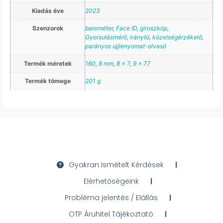
Kiadás éve
2023
Szenzorok
barométer
,
Face ID
,
giroszkóp
,
Gyorsulásmérő
,
iránytű
,
közelségérzékelő
,
parányos ujjlenyomat-olvasó
Termék méretek
160
,
8 mm
,
8 x 7
,
9 x 77
Termék tömege
201 g
Gyakran Ismételt Kérdések
Elérhetőségeink
Probléma jelentés / Elállás
OTP Áruhitel Tájékoztató