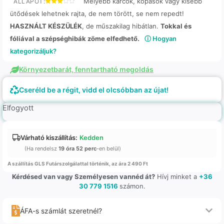
Mélyebb karcok, kopások vagy kisebb
ÁLLAPOT:
ütődések lehetnek rajta, de nem törött, se nem repedt!
HASZNÁLT KÉSZÜLÉK
, de műszakilag hibátlan.
Tokkal és
fóliával a szépséghibák zöme elfedhető.
ⓘ Hogyan
kategorizáljuk?
Környezetbarát, fenntartható megoldás
Cseréld be a régit, vidd el olcsóbban az újat!
Elfogyott
Várható kiszállítás:
Kedden
(Ha rendelsz
19 óra 52 perc
-en belül)
A szállítás GLS Futárszolgálattal történik, az ára 2 490 Ft
Kérdésed van vagy Személyesen vannéd át?
Hívj minket a
+36
30 779 1516
számon.
ÁFA-s számlát szeretnél?