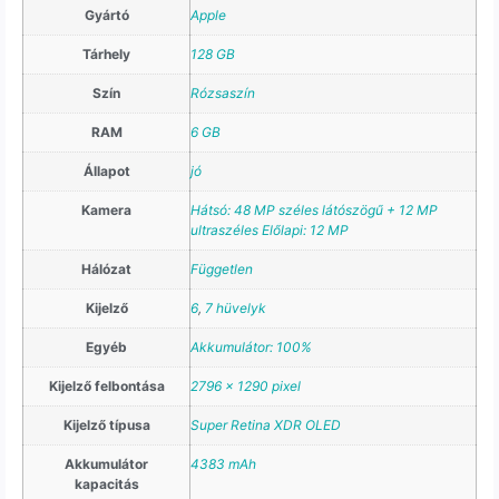
Gyártó
Apple
Tárhely
128 GB
Szín
Rózsaszín
RAM
6 GB
Állapot
jó
Kamera
Hátsó: 48 MP széles látószögű + 12 MP
ultraszéles Előlapi: 12 MP
Hálózat
Független
Kijelző
6
,
7 hüvelyk
Egyéb
Akkumulátor: 100%
Kijelző felbontása
2796 x 1290 pixel
Kijelző típusa
Super Retina XDR OLED
Akkumulátor
4383 mAh
kapacitás