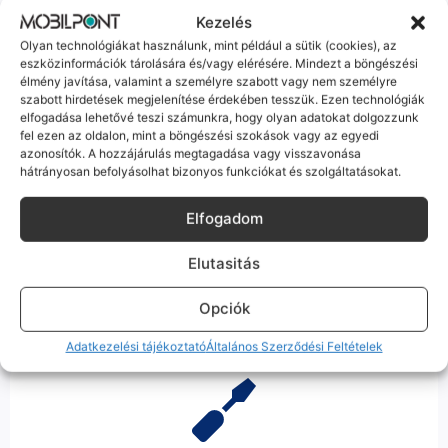
Kezelés
Hibázni emberi dolog, de a felelősségvállalás nálunk alap.
Olyan technológiákat használunk, mint például a sütik (cookies), az
Ha ritkán előfordul egy hiba, nem kifogásokat keresünk,
eszközinformációk tárolására és/vagy elérésére. Mindezt a böngészési
hanem megoldást. Szakértő kollégáink azonnal kézbe
élmény javítása, valamint a személyre szabott vagy nem személyre
veszik az ügyedet.
szabott hirdetések megjelenítése érdekében tesszük. Ezen technológiák
elfogadása lehetővé teszi számunkra, hogy olyan adatokat dolgozzunk
fel ezen az oldalon, mint a böngészési szokások vagy az egyedi
azonosítók. A hozzájárulás megtagadása vagy visszavonása
hátrányosan befolyásolhat bizonyos funkciókat és szolgáltatásokat.
Elfogadom
Ingyenes Futár & Szerviz
Elutasitás
Ha messze laksz, mi megyünk a készülékért. Garanciális
probléma esetén küldjük a futárt, bevizsgáljuk a telefont, és
javítva vagy cserélve küldjük vissza – neked ez 0 Ft
Opciók
költséggel jár.
Adatkezelési tájékoztató
Általános Szerződési Feltételek