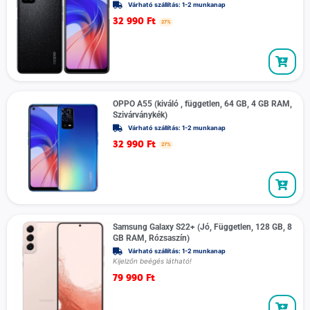
Várható szállítás: 1-2 munkanap
32 990
Ft
27%
OPPO A55 (kiváló , független, 64 GB, 4 GB RAM,
Szivárványkék)
Várható szállítás: 1-2 munkanap
32 990
Ft
27%
Samsung Galaxy S22+ (Jó, Független, 128 GB, 8
GB RAM, Rózsaszín)
Várható szállítás: 1-2 munkanap
Kijelzőn beégés látható!
79 990
Ft