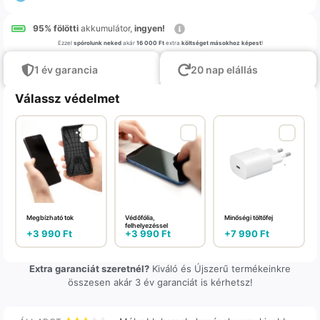
95% fölötti
akkumulátor,
ingyen!
Ezzel
spórolunk neked
akár
16 000 Ft
extra
költséget másokhoz képest
!
1 év garancia
20 nap elállás
Válassz védelmet
Megbízható tok
Védőfólia,
Minőségi töltőfej
felhelyezéssel
+
3 990
Ft
+
3 990
Ft
+
7 990
Ft
Extra garanciát szeretnél?
Kiváló és Újszerű termékeinkre
összesen akár 3 év garanciát is kérhetsz!