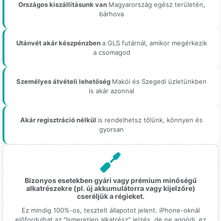
Országos kiszállításunk van
Magyarország egész területén,
bárhova
Utánvét akár készpénzben
a GLS futárnál, amikor megérkezik
a csomagod
Személyes átvételi lehetőség
Makói és Szegedi üzletünkben
is akár azonnal
Akár regisztráció nélkül
is rendelhetsz tőlünk, könnyen és
gyorsan
Bizonyos esetekben gyári vagy prémium minőségű
alkatrészekre (pl. új akkumulátorra vagy kijelzőre)
cseréljük a régieket.
Ez mindig 100%-os, tesztelt állapotot jelent. iPhone-oknál
előfordulhat az "Ismeretlen alkatrész" jelzés, de ne aggódj, ez