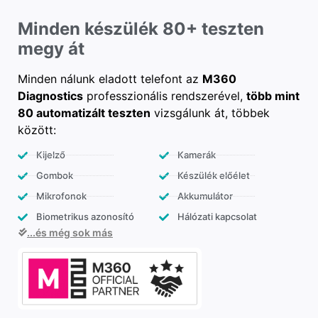
Minden készülék 80+ teszten
megy át
Minden nálunk eladott telefont az
M360
Diagnostics
professzionális rendszerével,
több mint
80 automatizált teszten
vizsgálunk át, többek
között:
Kijelző
Kamerák
Gombok
Készülék előélet
Mikrofonok
Akkumulátor
Biometrikus azonosító
Hálózati kapcsolat
...és még sok más