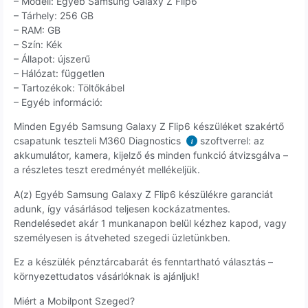
– Modell: Egyéb Samsung Galaxy Z Flip6
– Tárhely: 256 GB
– RAM: GB
– Szín: Kék
– Állapot: újszerű
– Hálózat: független
– Tartozékok: Töltőkábel
– Egyéb információ:
Minden Egyéb Samsung Galaxy Z Flip6 készüléket szakértő
csapatunk teszteli M360 Diagnostics
szoftverrel: az
i
akkumulátor, kamera, kijelző és minden funkció átvizsgálva –
a részletes teszt eredményét mellékeljük.
A(z) Egyéb Samsung Galaxy Z Flip6 készülékre garanciát
adunk, így vásárlásod teljesen kockázatmentes.
Rendelésedet akár 1 munkanapon belül kézhez kapod, vagy
személyesen is átveheted szegedi üzletünkben.
Ez a készülék pénztárcabarát és fenntartható választás –
környezettudatos vásárlóknak is ajánljuk!
Miért a Mobilpont Szeged?