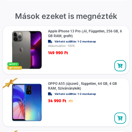
Mások ezeket is megnézték
Apple iPhone 13 Pro (Jó, Független, 256 GB, 6
GB RAM, grafit)
Várható szállítás: 1-2 munkanap
Akkumulátor: 100%
149 990
Ft
100%
Prémium
OPPO A55 (újszerű , független, 64 GB, 4 GB
RAM, Szivárványkék)
Várható szállítás: 1-2 munkanap
34 990
Ft
27%