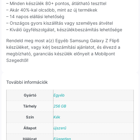
– Minden készülék 80+ pontos, átlátható teszttel
– Akár 40%-kal olcsóbb, mint az új termékek
– 14 napos elállási lehetőség
– Országos gyors kiszállítás vagy személyes átvétel
– Kiváló ügyfélszolgálat, készülékbeszámítás lehetősége
Rendeld meg most a(z) Egyéb Samsung Galaxy Z Flip6
készüléket, vagy kérj beszámítási ajánlatot, és élvezd a
megbízható, garanciás készülék előnyeit a Mobilpont
Szegedtől!
További információk
Gyártó
Egyéb
Tárhely
256 GB
Szín
Kék
Állapot
újszerű
Hálózat
Független