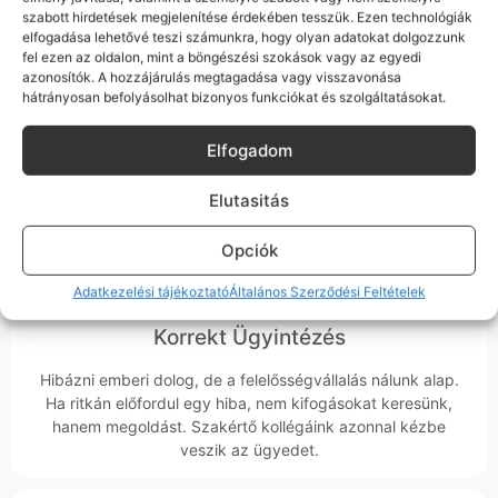
szabott hirdetések megjelenítése érdekében tesszük. Ezen technológiák
elfogadása lehetővé teszi számunkra, hogy olyan adatokat dolgozzunk
fel ezen az oldalon, mint a böngészési szokások vagy az egyedi
100% Elérhetőség
azonosítók. A hozzájárulás megtagadása vagy visszavonása
hátrányosan befolyásolhat bizonyos funkciókat és szolgáltatásokat.
Sok éve a szegedi piac meghatározó szereplői vagyunk.
Nem egy arctalan webshop vagyunk: ha kérdésed van, élő
Elfogadom
ember veszi fel a telefont, és személyesen is megtalálsz
minket Szegeden.
Elutasitás
Opciók
Adatkezelési tájékoztató
Általános Szerződési Feltételek
Korrekt Ügyintézés
Hibázni emberi dolog, de a felelősségvállalás nálunk alap.
Ha ritkán előfordul egy hiba, nem kifogásokat keresünk,
hanem megoldást. Szakértő kollégáink azonnal kézbe
veszik az ügyedet.