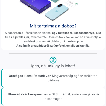
Mit tartalmaz a doboz?
A dobozban a készülékhez alapból
egy töltőkábel, köszönőkártya, SIM
tű és a jótállás jár
, tehát töltőfej, fólia és tok csak akkor, ha kiválasztja a
rendeléskor a termékoldalon, mint extra opció.
A számlát a vásárlásról az ügyfelek emailben kapják.
Igen, nálunk így is lehet!
Országos kiszállításunk van
Magyarország egész területén,
bárhova
Utánvét akár készpénzben
a GLS futárnál, amikor megérkezik
a csomagod