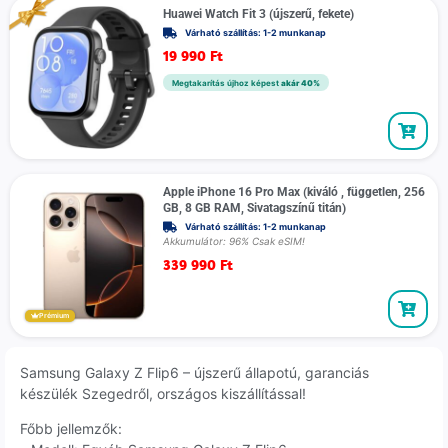
Huawei Watch Fit 3 (újszerű, fekete)
Várható szállítás: 1-2 munkanap
19 990
Ft
Megtakarítás újhoz képest
akár 40%
Apple iPhone 16 Pro Max (kiváló , független, 256
GB, 8 GB RAM, Sivatagszínű titán)
Várható szállítás: 1-2 munkanap
Akkumulátor: 96% Csak eSIM!
339 990
Ft
Prémium
Samsung Galaxy Z Flip6 – újszerű állapotú, garanciás
készülék Szegedről, országos kiszállítással!
Főbb jellemzők: