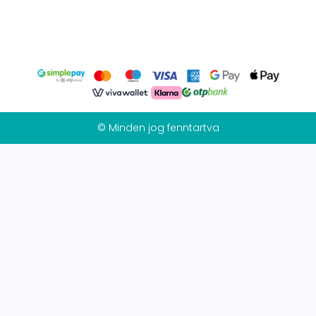
© Minden jog fenntartva