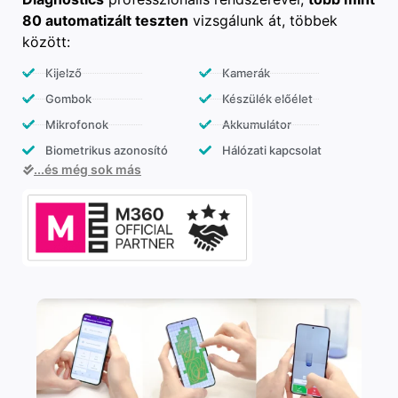
80 automatizált teszten
vizsgálunk át, többek
között:
Kijelző
Kamerák
Gombok
Készülék előélet
Mikrofonok
Akkumulátor
Biometrikus azonosító
Hálózati kapcsolat
...és még sok más