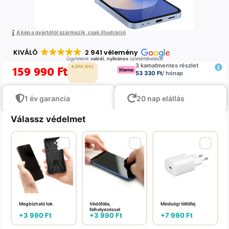
A kép a gyártótól származik, csak illustráció
KIVÁLÓ
2 941 vélemény
Ügyfeleink
valódi
,
nyilvános
üzletértékelései
3 kamatmentes részlet
159 990
Ft
K.ÁFA (0%)
53 330 Ft
/ hónap
1 év garancia
20 nap elállás
Válassz védelmet
Megbízható tok
Védőfólia,
Minőségi töltőfej
felhelyezéssel
+
3 990
Ft
+
3 990
Ft
+
7 990
Ft