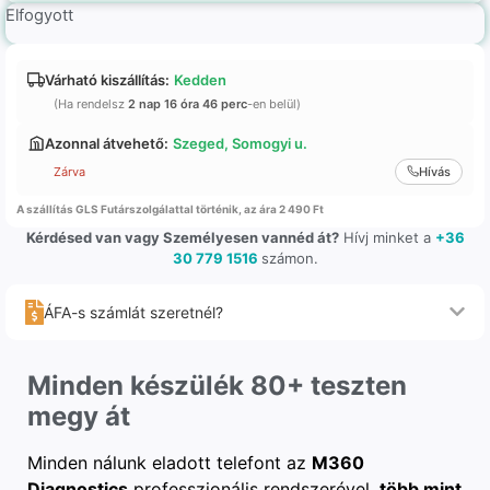
Elfogyott
Várható kiszállítás:
Kedden
(Ha rendelsz
2 nap 16 óra 46 perc
-en belül)
Azonnal átvehető:
Szeged, Somogyi u.
Zárva
Hívás
A szállítás GLS Futárszolgálattal történik, az ára 2 490 Ft
Kérdésed van vagy Személyesen vannéd át?
Hívj minket a
+36
30 779 1516
számon.
ÁFA-s számlát szeretnél?
Minden készülék 80+ teszten
megy át
Minden nálunk eladott telefont az
M360
Diagnostics
professzionális rendszerével,
több mint