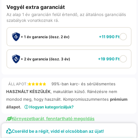
Vegyél extra garanciát
Az alap 1 év garancián felül értendő, az általános garanciális
szabályok vonatkoznak rá.
+
11 990
Ft
+ 1 év garancia (össz. 2 év)
+
19 990
Ft
+ 2 év garancia (össz. 3 év)
99%-ban karc- és sérülésmentes
ÁLLAPOT:
HASZNÁLT KÉSZÜLÉK
, makulátlan külső. Ránézésre nem
mondod meg, hogy használt. Kompromisszummentes
prémium
állapot.
ⓘ Hogyan kategorizáljuk?
Környezetbarát, fenntartható megoldás
Cseréld be a régit, vidd el olcsóbban az újat!