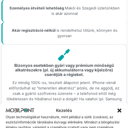
Személyes átvételi lehetőség
Makói és Szegedi üzletünkben
is akár azonnal
Akár regisztráció nélkül
is rendelhetsz tőlünk, könnyen és
gyorsan
Bizonyos esetekben gyári vagy prémium minőségű
alkatrészekre (pl. új akkumulátorra vagy kijelzőre)
cseréljük a régieket.
Ez mindig 100%-os, tesztelt állapotot jelent. iPhone-oknál
előfordulhat az "Ismeretlen alkatrész" jelzés, de ne aggódj, ez
csak a gyártó szoftveres üzenete – a telefonod ettől még
tökéletesen és hibátlanul teszi a dolgát! Ha valahol (pl. Samsung
S-széria) a gyárinál rosszabb minőségű az alkatrész, azt a
termékleírásban külön jelezzük neked.
Kezelés
Olyan technológiákat használunk, mint például a sütik (cookies), az
eszközinformációk tárolására és/vagy elérésére. Mindezt a böngészési
élmény javítása, valamint a személyre szabott vagy nem személyre