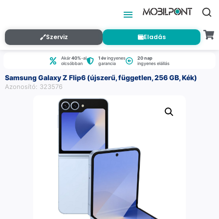
Szerviz
Eladás
Akár
40%
-al
1 év
ingyenes
20 nap
olcsóbban
garancia
ingyenes elállás
Samsung Galaxy Z Flip6 (újszerű, független, 256 GB, Kék)
Azonosító: 323576