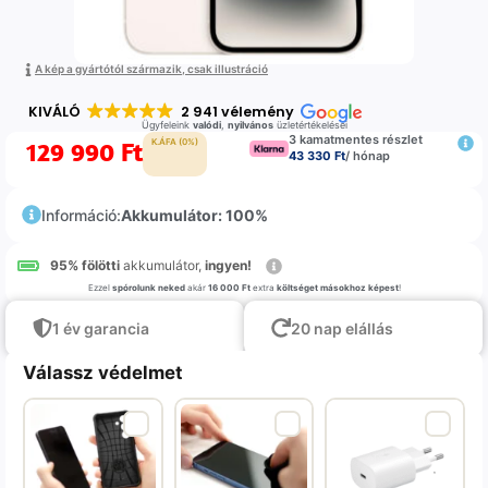
A kép a gyártótól származik, csak illustráció
KIVÁLÓ
2 941 vélemény
Ügyfeleink
valódi
,
nyilvános
üzletértékelései
3 kamatmentes részlet
129 990
Ft
K.ÁFA (0%)
43 330 Ft
/ hónap
Információ:
Akkumulátor: 100%
95% fölötti
akkumulátor,
ingyen!
Ezzel
spórolunk neked
akár
16 000 Ft
extra
költséget másokhoz képest
!
1 év garancia
20 nap elállás
Válassz védelmet