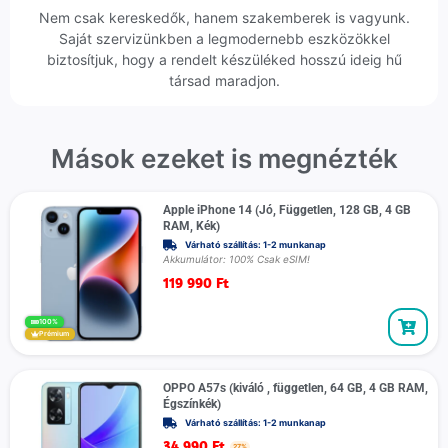
Nem csak kereskedők, hanem szakemberek is vagyunk.
Saját szervizünkben a legmodernebb eszközökkel
biztosítjuk, hogy a rendelt készüléked hosszú ideig hű
társad maradjon.
Mások ezeket is megnézték
Apple iPhone 14 (Jó, Független, 128 GB, 4 GB
RAM, Kék)
Várható szállítás: 1-2 munkanap
Akkumulátor: 100% Csak eSIM!
119 990
Ft
100%
Prémium
OPPO A57s (kiváló , független, 64 GB, 4 GB RAM,
Égszínkék)
Várható szállítás: 1-2 munkanap
34 990
Ft
27%