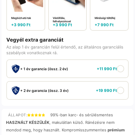
Megbízható tok
Védőfólia,
Minőségi töltőfej
felhelyezéssel
+
3 990
Ft
+
3 990
Ft
+
7 990
Ft
Vegyél extra garanciát
Az alap 1 év garancián felül értendő, az általános garanciális
szabályok vonatkoznak rá.
+
11 990
Ft
+ 1 év garancia (össz. 2 év)
+
19 990
Ft
+ 2 év garancia (össz. 3 év)
99%-ban karc- és sérülésmentes
ÁLLAPOT:
HASZNÁLT KÉSZÜLÉK
, makulátlan külső. Ránézésre nem
mondod meg, hogy használt. Kompromisszummentes
prémium