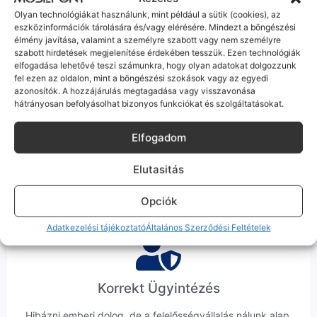
tökéletesen és hibátlanul teszi a dolgát! Ha valahol (pl. Samsung
Olyan technológiákat használunk, mint például a sütik (cookies), az
S-széria) a gyárinál rosszabb minőségű az alkatrész, azt a
eszközinformációk tárolására és/vagy elérésére. Mindezt a böngészési
termékleírásban külön jelezzük neked.
élmény javítása, valamint a személyre szabott vagy nem személyre
szabott hirdetések megjelenítése érdekében tesszük. Ezen technológiák
elfogadása lehetővé teszi számunkra, hogy olyan adatokat dolgozzunk
fel ezen az oldalon, mint a böngészési szokások vagy az egyedi
azonosítók. A hozzájárulás megtagadása vagy visszavonása
hátrányosan befolyásolhat bizonyos funkciókat és szolgáltatásokat.
100% Elérhetőség
Elfogadom
Sok éve a szegedi piac meghatározó szereplői vagyunk.
Nem egy arctalan webshop vagyunk: ha kérdésed van, élő
Elutasitás
ember veszi fel a telefont, és személyesen is megtalálsz
minket Szegeden.
Opciók
Adatkezelési tájékoztató
Általános Szerződési Feltételek
Korrekt Ügyintézés
Hibázni emberi dolog, de a felelősségvállalás nálunk alap.