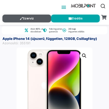
Szerviz
Eladás
Akár
40%
-al
1 év
ingyenes
20 nap
olcsóbban
garancia
ingyenes elállás
Apple iPhone 14 (újszerű, független, 128GB, Csillagfény)
Azonosító: 355191