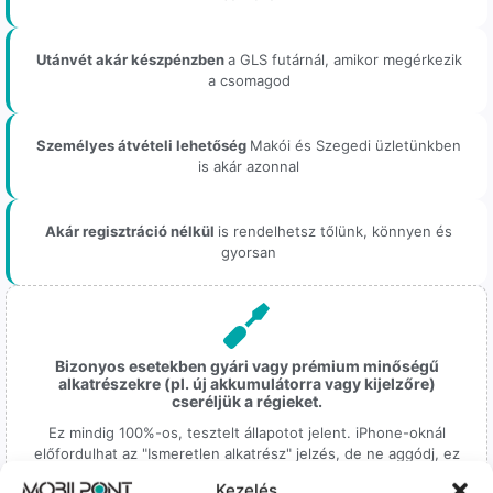
Utánvét akár készpénzben
a GLS futárnál, amikor megérkezik
a csomagod
Személyes átvételi lehetőség
Makói és Szegedi üzletünkben
is akár azonnal
Akár regisztráció nélkül
is rendelhetsz tőlünk, könnyen és
gyorsan
Bizonyos esetekben gyári vagy prémium minőségű
alkatrészekre (pl. új akkumulátorra vagy kijelzőre)
cseréljük a régieket.
Ez mindig 100%-os, tesztelt állapotot jelent. iPhone-oknál
előfordulhat az "Ismeretlen alkatrész" jelzés, de ne aggódj, ez
csak a gyártó szoftveres üzenete – a telefonod ettől még
Kezelés