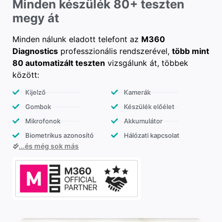
Minden készülék 80+ teszten
megy át
Minden nálunk eladott telefont az
M360
Diagnostics
professzionális rendszerével,
több mint
80 automatizált teszten
vizsgálunk át, többek
között:
Kijelző
Kamerák
Gombok
Készülék előélet
Mikrofonok
Akkumulátor
Biometrikus azonosító
Hálózati kapcsolat
...és még sok más