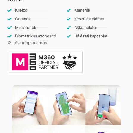
Kijelző
Kamerák
Gombok
Készülék előélet
Mikrofonok
Akkumulátor
Biometrikus azonosító
Hálózati kapcsolat
...és még sok más