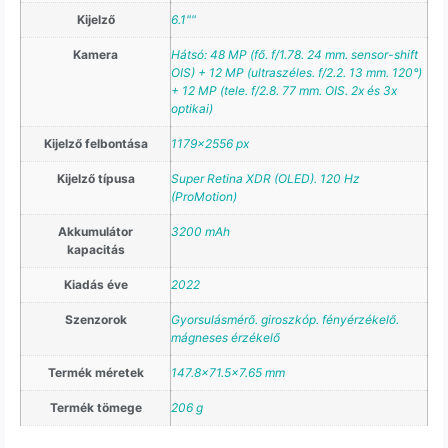
Kijelző
6.1""
Kamera
Hátsó: 48 MP (fő. f/1.78. 24 mm. sensor-shift
OIS) + 12 MP (ultraszéles. f/2.2. 13 mm. 120°)
+ 12 MP (tele. f/2.8. 77 mm. OIS. 2x és 3x
optikai)
Kijelző felbontása
1179×2556 px
Kijelző típusa
Super Retina XDR (OLED). 120 Hz
(ProMotion)
Akkumulátor
3200 mAh
kapacitás
Kiadás éve
2022
Szenzorok
Gyorsulásmérő. giroszkóp. fényérzékelő.
mágneses érzékelő
Termék méretek
147.8×71.5×7.65 mm
Termék tömege
206 g