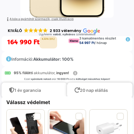
A kép a gyártótól származik, csak illustráció
KIVÁLÓ
2 933 vélemény
Ügyfeleink
valódi
,
nyilvános
üzletértékelései
3 kamatmentes részlet
164 990
Ft
K.ÁFA (0%)
54 997 Ft
/ hónap
Információ:
Akkumulátor: 100%
95% fölötti
akkumulátor,
ingyen!
Ezzel
spórolunk neked
akár
16 000 Ft
extra
költséget másokhoz képest
!
1 év garancia
20 nap elállás
Válassz védelmet