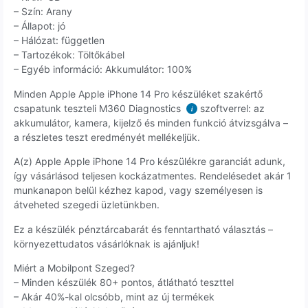
– Szín: Arany
– Állapot: jó
– Hálózat: független
– Tartozékok: Töltőkábel
– Egyéb információ: Akkumulátor: 100%
Minden Apple Apple iPhone 14 Pro készüléket szakértő
csapatunk teszteli M360 Diagnostics
szoftverrel: az
i
akkumulátor, kamera, kijelző és minden funkció átvizsgálva –
a részletes teszt eredményét mellékeljük.
A(z) Apple Apple iPhone 14 Pro készülékre garanciát adunk,
így vásárlásod teljesen kockázatmentes. Rendelésedet akár 1
munkanapon belül kézhez kapod, vagy személyesen is
átveheted szegedi üzletünkben.
Ez a készülék pénztárcabarát és fenntartható választás –
környezettudatos vásárlóknak is ajánljuk!
Miért a Mobilpont Szeged?
– Minden készülék 80+ pontos, átlátható teszttel
– Akár 40%-kal olcsóbb, mint az új termékek