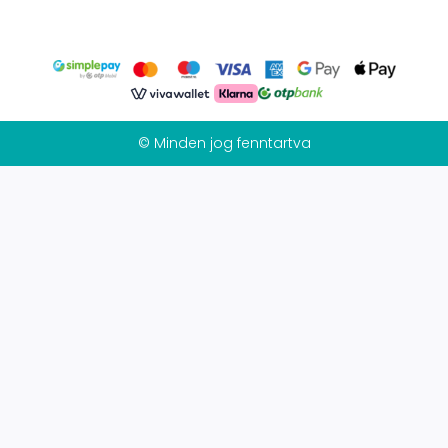
© Minden jog fenntartva