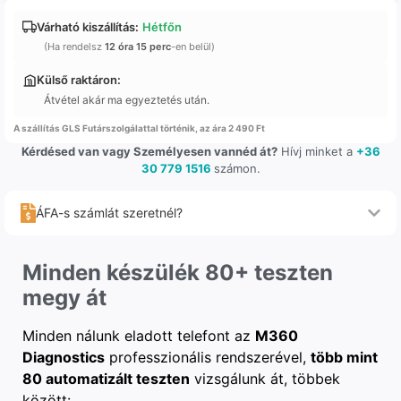
Várható kiszállítás:
Hétfőn
(Ha rendelsz
12 óra 15 perc
-en belül)
Külső raktáron:
Átvétel akár ma egyeztetés után.
A szállítás GLS Futárszolgálattal történik, az ára 2 490 Ft
Kérdésed van vagy Személyesen vannéd át?
Hívj minket a
+36
30 779 1516
számon.
ÁFA-s számlát szeretnél?
Minden készülék 80+ teszten
megy át
Minden nálunk eladott telefont az
M360
Diagnostics
professzionális rendszerével,
több mint
80 automatizált teszten
vizsgálunk át, többek
között: