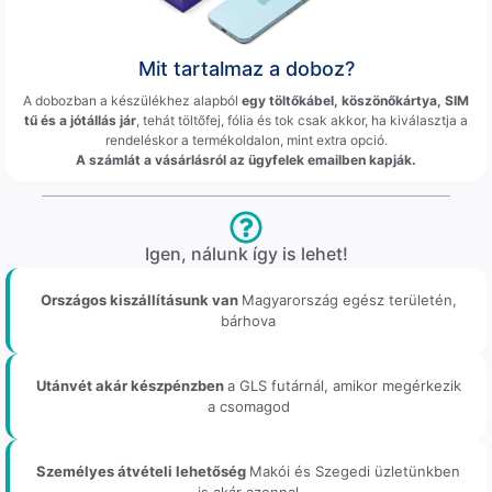
Mit tartalmaz a doboz?
A dobozban a készülékhez alapból
egy töltőkábel, köszönőkártya, SIM
tű és a jótállás jár
, tehát töltőfej, fólia és tok csak akkor, ha kiválasztja a
rendeléskor a termékoldalon, mint extra opció.
A számlát a vásárlásról az ügyfelek emailben kapják.
Igen, nálunk így is lehet!
Országos kiszállításunk van
Magyarország egész területén,
bárhova
Utánvét akár készpénzben
a GLS futárnál, amikor megérkezik
a csomagod
Személyes átvételi lehetőség
Makói és Szegedi üzletünkben
is akár azonnal