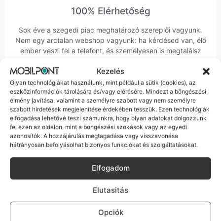
100% Elérhetőség
Sok éve a szegedi piac meghatározó szereplői vagyunk.
Nem egy arctalan webshop vagyunk: ha kérdésed van, élő
ember veszi fel a telefont, és személyesen is megtalálsz
minket Szegeden.
Kezelés
Olyan technológiákat használunk, mint például a sütik (cookies), az
eszközinformációk tárolására és/vagy elérésére. Mindezt a böngészési
élmény javítása, valamint a személyre szabott vagy nem személyre
szabott hirdetések megjelenítése érdekében tesszük. Ezen technológiák
elfogadása lehetővé teszi számunkra, hogy olyan adatokat dolgozzunk
Korrekt Ügyintézés
fel ezen az oldalon, mint a böngészési szokások vagy az egyedi
azonosítók. A hozzájárulás megtagadása vagy visszavonása
hátrányosan befolyásolhat bizonyos funkciókat és szolgáltatásokat.
Hibázni emberi dolog, de a felelősségvállalás nálunk alap.
Ha ritkán előfordul egy hiba, nem kifogásokat keresünk,
hanem megoldást. Szakértő kollégáink azonnal kézbe
Elfogadom
veszik az ügyedet.
Elutasitás
Opciók