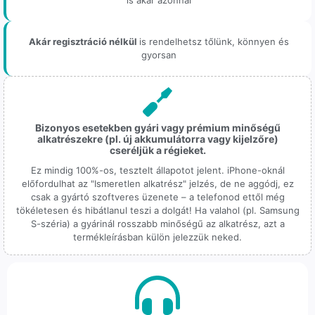
Akár regisztráció nélkül
is rendelhetsz tőlünk, könnyen és
gyorsan
Bizonyos esetekben gyári vagy prémium minőségű
alkatrészekre (pl. új akkumulátorra vagy kijelzőre)
cseréljük a régieket.
Ez mindig 100%-os, tesztelt állapotot jelent. iPhone-oknál
előfordulhat az "Ismeretlen alkatrész" jelzés, de ne aggódj, ez
csak a gyártó szoftveres üzenete – a telefonod ettől még
tökéletesen és hibátlanul teszi a dolgát! Ha valahol (pl. Samsung
S-széria) a gyárinál rosszabb minőségű az alkatrész, azt a
termékleírásban külön jelezzük neked.