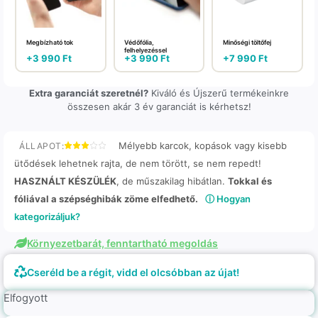
Megbízható tok
Védőfólia,
Minőségi töltőfej
felhelyezéssel
+
3 990
Ft
+
3 990
Ft
+
7 990
Ft
Extra garanciát szeretnél?
Kiváló és Újszerű termékeinkre
összesen akár 3 év garanciát is kérhetsz!
Mélyebb karcok, kopások vagy kisebb
ÁLLAPOT:
ütődések lehetnek rajta, de nem törött, se nem repedt!
HASZNÁLT KÉSZÜLÉK
, de műszakilag hibátlan.
Tokkal és
fóliával a szépséghibák zöme elfedhető.
ⓘ Hogyan
kategorizáljuk?
Környezetbarát, fenntartható megoldás
Cseréld be a régit, vidd el olcsóbban az újat!
Elfogyott