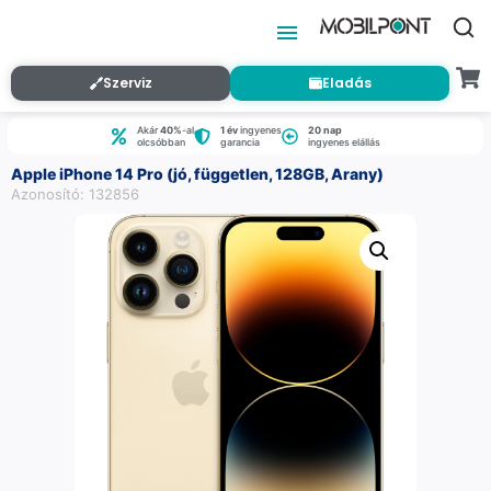
Szerviz
Eladás
Akár
40%
-al
1 év
ingyenes
20 nap
olcsóbban
garancia
ingyenes elállás
Apple iPhone 14 Pro (jó, független, 128GB, Arany)
Azonosító: 132856