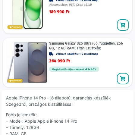
Várható szállítás: 1-2 munkanap
Akkumulátor: 96% Csak eSIM!
189 990
Ft
Prémium
Samsung Galaxy S25 Ultra (Jó, független, 256
GB, 12 GB RAM, Titán Ezüstkék)
Várható szállítás: 1-2 munkanap
264 990
Ft
Megtakarítás újhoz képest
akár 40%
Prémium
Apple iPhone 14 Pro – jó állapotú, garanciás készülék
Szegedről, országos kiszállítással!
Főbb jellemzők:
– Modell: Apple Apple iPhone 14 Pro
– Tárhely: 128GB
– RAM: GB