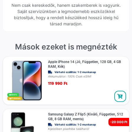
Nem csak kereskedők, hanem szakemberek is vagyunk.
Saját szervizünkben a legmodernebb eszközökkel
biztosítjuk, hogy a rendelt készüléked hosszú ideig hű
társad maradjon.
Mások ezeket is megnézték
Apple iPhone 14 (Jó, Független, 128 GB, 4 GB
RAM, Kék)
Várható szállítás: 1-2 munkanap
Akkumulátor: 100% Csak eSIM!
119 990
Ft
100%
Prémium
Samsung Galaxy Z Flip5 (Kiváló, Független, 512
GB, 8 GB RAM, menta)
-
20 000 Ft
Várható szállítás: 1-2 munkanap
Kijelzőben pixelhiba található!