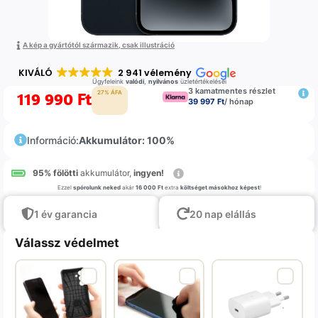
A kép a gyártótól származik, csak illustráció
KIVÁLÓ
2 941 vélemény
Ügyfeleink
valódi
,
nyilvános
üzletértékelései
3 kamatmentes részlet
119 990
Ft
27% ÁFA
39 997 Ft
/ hónap
Információ:
Akkumulátor: 100%
95% fölötti
akkumulátor,
ingyen!
Ezzel
spórolunk neked
akár
16 000 Ft
extra
költséget másokhoz képest
!
1 év garancia
20 nap elállás
Válassz védelmet