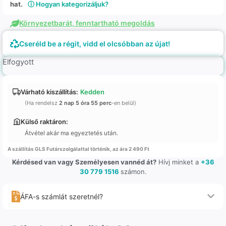
hat.
ⓘ Hogyan kategorizáljuk?
Környezetbarát, fenntartható megoldás
Cseréld be a régit, vidd el olcsóbban az újat!
Elfogyott
Várható kiszállítás:
Kedden
(Ha rendelsz
2 nap 5 óra 55 perc
-en belül)
Külső raktáron:
Átvétel akár ma egyeztetés után.
A szállítás GLS Futárszolgálattal történik, az ára 2 490 Ft
Kérdésed van vagy Személyesen vannéd át?
Hívj minket a
+36
30 779 1516
számon.
ÁFA-s számlát szeretnél?