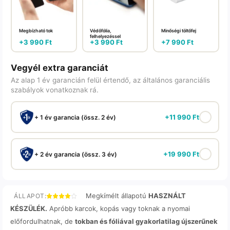
Megbízható tok
Védőfólia,
Minőségi töltőfej
felhelyezéssel
+
3 990
Ft
+
3 990
Ft
+
7 990
Ft
Vegyél extra garanciát
Az alap 1 év garancián felül értendő, az általános garanciális
szabályok vonatkoznak rá.
+
11 990
Ft
+ 1 év garancia (össz. 2 év)
+
19 990
Ft
+ 2 év garancia (össz. 3 év)
Megkímélt állapotú
HASZNÁLT
ÁLLAPOT:
KÉSZÜLÉK.
Apróbb karcok, kopás vagy toknak a nyomai
előfordulhatnak, de
tokban és fóliával gyakorlatilag újszerűnek