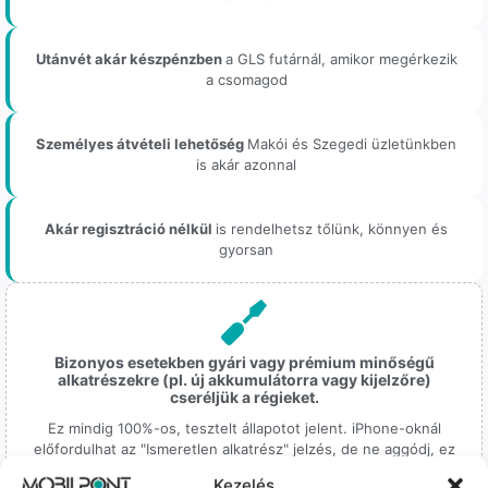
Utánvét akár készpénzben
a GLS futárnál, amikor megérkezik
a csomagod
Személyes átvételi lehetőség
Makói és Szegedi üzletünkben
is akár azonnal
Akár regisztráció nélkül
is rendelhetsz tőlünk, könnyen és
gyorsan
Bizonyos esetekben gyári vagy prémium minőségű
alkatrészekre (pl. új akkumulátorra vagy kijelzőre)
cseréljük a régieket.
Ez mindig 100%-os, tesztelt állapotot jelent. iPhone-oknál
előfordulhat az "Ismeretlen alkatrész" jelzés, de ne aggódj, ez
csak a gyártó szoftveres üzenete – a telefonod ettől még
Kezelés