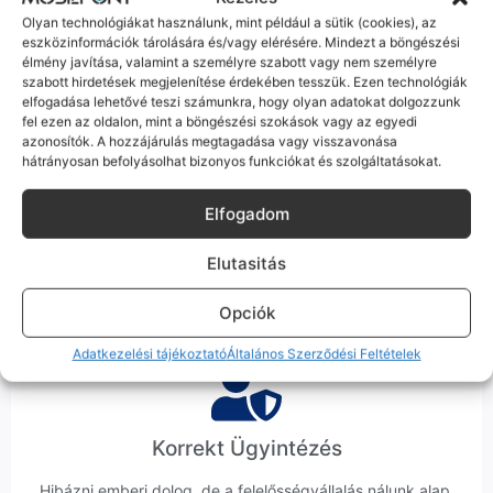
tökéletesen és hibátlanul teszi a dolgát! Ha valahol (pl. Samsung
Olyan technológiákat használunk, mint például a sütik (cookies), az
S-széria) a gyárinál rosszabb minőségű az alkatrész, azt a
eszközinformációk tárolására és/vagy elérésére. Mindezt a böngészési
termékleírásban külön jelezzük neked.
élmény javítása, valamint a személyre szabott vagy nem személyre
szabott hirdetések megjelenítése érdekében tesszük. Ezen technológiák
elfogadása lehetővé teszi számunkra, hogy olyan adatokat dolgozzunk
fel ezen az oldalon, mint a böngészési szokások vagy az egyedi
azonosítók. A hozzájárulás megtagadása vagy visszavonása
hátrányosan befolyásolhat bizonyos funkciókat és szolgáltatásokat.
100% Elérhetőség
Elfogadom
Sok éve a szegedi piac meghatározó szereplői vagyunk.
Nem egy arctalan webshop vagyunk: ha kérdésed van, élő
Elutasitás
ember veszi fel a telefont, és személyesen is megtalálsz
minket Szegeden.
Opciók
Adatkezelési tájékoztató
Általános Szerződési Feltételek
Korrekt Ügyintézés
Hibázni emberi dolog, de a felelősségvállalás nálunk alap.