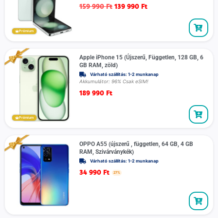
159 990
Ft
139 990
Ft
Prémium
Apple iPhone 15 (Újszerű, Független, 128 GB, 6
GB RAM, zöld)
Várható szállítás: 1-2 munkanap
Akkumulátor: 96% Csak eSIM!
189 990
Ft
Prémium
OPPO A55 (újszerű , független, 64 GB, 4 GB
RAM, Szivárványkék)
Várható szállítás: 1-2 munkanap
34 990
Ft
27%