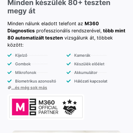
Minden készülék 80+ teszten
megy át
Minden nálunk eladott telefont az
M360
Diagnostics
professzionális rendszerével,
több mint
80 automatizált teszten
vizsgálunk át, többek
között:
Kijelző
Kamerák
Gombok
Készülék előélet
Mikrofonok
Akkumulátor
Biometrikus azonosító
Hálózati kapcsolat
...és még sok más