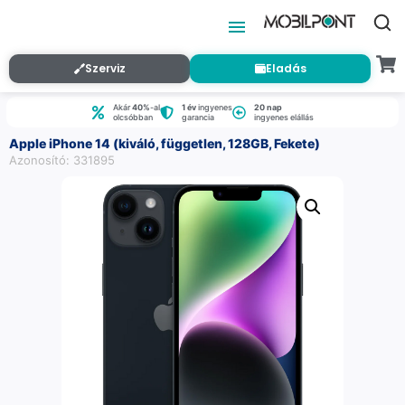
Szerviz
Eladás
Akár
40%
-al
1 év
ingyenes
20 nap
olcsóbban
garancia
ingyenes elállás
Apple iPhone 14 (kiváló, független, 128GB, Fekete)
Azonosító: 331895