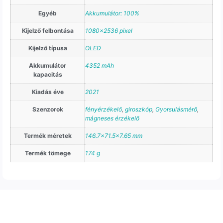
Egyéb
Akkumulátor: 100%
Kijelző felbontása
1080×2536 pixel
Kijelző típusa
OLED
Akkumulátor
4352 mAh
kapacitás
Kiadás éve
2021
Szenzorok
fényérzékelő
,
giroszkóp
,
Gyorsulásmérő
,
mágneses érzékelő
Termék méretek
146.7×71.5×7.65 mm
Termék tömege
174 g