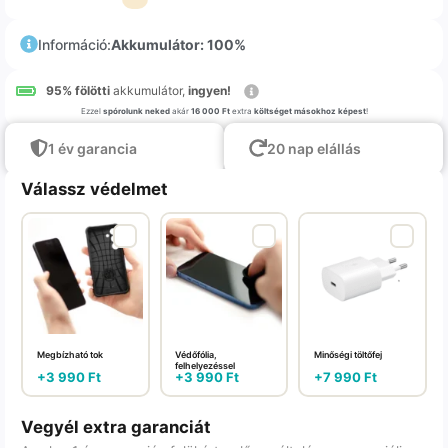
Információ:
Akkumulátor: 100%
95% fölötti
akkumulátor,
ingyen!
Ezzel
spórolunk neked
akár
16 000 Ft
extra
költséget másokhoz képest
!
1 év garancia
20 nap elállás
Válassz védelmet
Megbízható tok
Védőfólia,
Minőségi töltőfej
felhelyezéssel
+
3 990
Ft
+
3 990
Ft
+
7 990
Ft
Vegyél extra garanciát