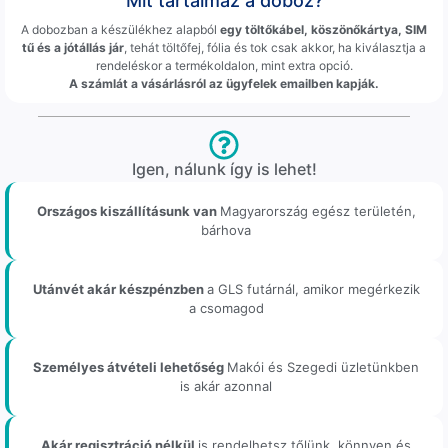
Mit tartalmaz a doboz?
A dobozban a készülékhez alapból
egy töltőkábel, köszönőkártya, SIM
tű és a jótállás jár
, tehát töltőfej, fólia és tok csak akkor, ha kiválasztja a
rendeléskor a termékoldalon, mint extra opció.
A számlát a vásárlásról az ügyfelek emailben kapják.
Igen, nálunk így is lehet!
Országos kiszállításunk van
Magyarország egész területén,
bárhova
Utánvét akár készpénzben
a GLS futárnál, amikor megérkezik
a csomagod
Személyes átvételi lehetőség
Makói és Szegedi üzletünkben
is akár azonnal
Akár regisztráció nélkül
is rendelhetsz tőlünk, könnyen és