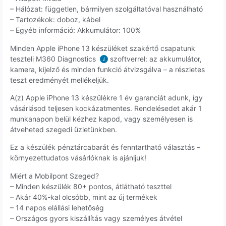
– Hálózat: független, bármilyen szolgáltatóval használható
– Tartozékok: doboz, kábel
– Egyéb információ: Akkumulátor: 100%
Minden Apple iPhone 13 készüléket szakértő csapatunk
teszteli M360 Diagnostics
szoftverrel: az akkumulátor,
i
kamera, kijelző és minden funkció átvizsgálva – a részletes
teszt eredményét mellékeljük.
A(z) Apple iPhone 13 készülékre 1 év garanciát adunk, így
vásárlásod teljesen kockázatmentes. Rendelésedet akár 1
munkanapon belül kézhez kapod, vagy személyesen is
átveheted szegedi üzletünkben.
Ez a készülék pénztárcabarát és fenntartható választás –
környezettudatos vásárlóknak is ajánljuk!
Miért a Mobilpont Szeged?
– Minden készülék 80+ pontos, átlátható teszttel
– Akár 40%-kal olcsóbb, mint az új termékek
– 14 napos elállási lehetőség
– Országos gyors kiszállítás vagy személyes átvétel