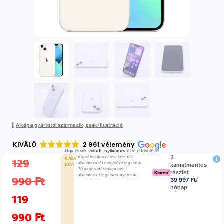
A kép a gyártótól származik, csak illustráció
KIVÁLÓ
2 961 vélemény
Ügyfeleink
valódi
,
nyilvános
üzletértékelései
3
A korábbi ár az árcsökkentés
129
K.ÁFA
alkalmazását megelőző legalább
kamatmentes
(0%)
30 napos időszakon belül
részlet
alkalmazott legalacsonyabb ár.
990
Ft
39 997 Ft
/
hónap
119
990
Ft