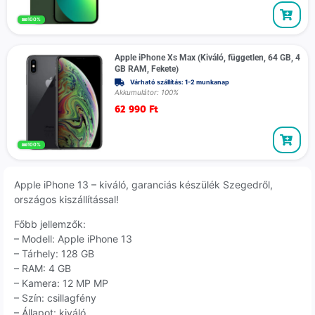
100%
Apple iPhone Xs Max (Kiváló, független, 64 GB, 4
GB RAM, Fekete)
Várható szállítás: 1-2 munkanap
Akkumulátor: 100%
62 990
Ft
100%
Apple iPhone 13 – kiváló, garanciás készülék Szegedről,
országos kiszállítással!
Főbb jellemzők:
– Modell: Apple iPhone 13
– Tárhely: 128 GB
– RAM: 4 GB
– Kamera: 12 MP MP
– Szín: csillagfény
– Állapot: kiváló