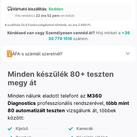
Várható kiszállítás:
Kedden
(Ha rendelsz
22 óra 52 perc
-en belül)
A szállítás GLS Futárszolgálattal történik, az ára 2 490 Ft
Kérdésed van vagy Személyesen vannéd át?
Hívj minket a
+36
30 779 1516
számon.
ÁFA-s számlát szeretnél?
Minden készülék 80+ teszten
megy át
Minden nálunk eladott telefont az
M360
Diagnostics
professzionális rendszerével,
több mint
80 automatizált teszten
vizsgálunk át, többek
között:
Kijelző
Kamerák