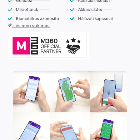
Gombok
Készülék előélet
Mikrofonok
Akkumulátor
Biometrikus azonosító
Hálózati kapcsolat
...és még sok más