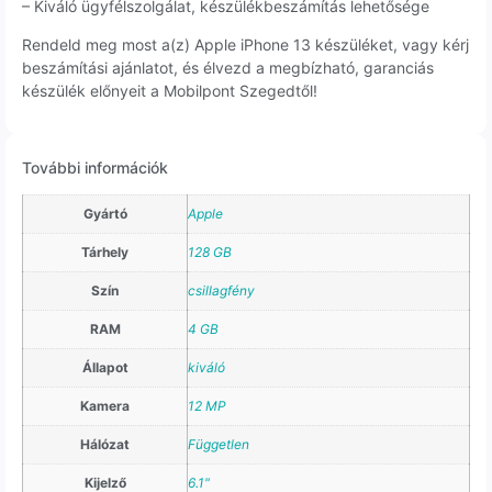
– Kiváló ügyfélszolgálat, készülékbeszámítás lehetősége
Rendeld meg most a(z) Apple iPhone 13 készüléket, vagy kérj
beszámítási ajánlatot, és élvezd a megbízható, garanciás
készülék előnyeit a Mobilpont Szegedtől!
További információk
Gyártó
Apple
Tárhely
128 GB
Szín
csillagfény
RAM
4 GB
Állapot
kiváló
Kamera
12 MP
Hálózat
Független
Kijelző
6.1"