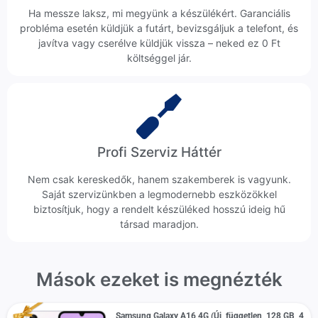
Ha messze laksz, mi megyünk a készülékért. Garanciális
probléma esetén küldjük a futárt, bevizsgáljuk a telefont, és
javítva vagy cserélve küldjük vissza – neked ez 0 Ft
költséggel jár.
Profi Szerviz Háttér
Nem csak kereskedők, hanem szakemberek is vagyunk.
Saját szervizünkben a legmodernebb eszközökkel
biztosítjuk, hogy a rendelt készüléked hosszú ideig hű
társad maradjon.
Mások ezeket is megnézték
Samsung Galaxy A16 4G (Új, független, 128 GB, 4