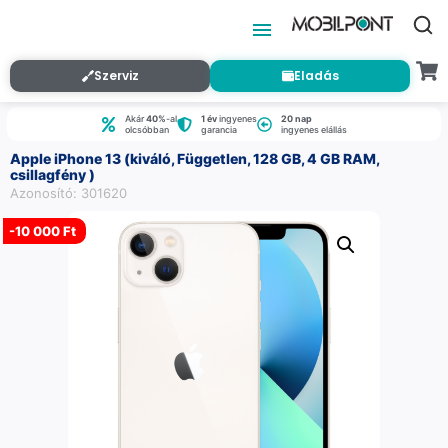
Szerviz
Eladás
Akár
40%
-al
1 év
ingyenes
20 nap
olcsóbban
garancia
ingyenes elállás
Apple iPhone 13 (kiváló, Független, 128 GB, 4 GB RAM,
csillagfény )
Azonosító: 301620
-
10 000 Ft