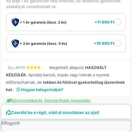
Az alap 1 év garancián felül értendő, az általános garanciális
szabályok vonatkoznak rá.
+
11 990
Ft
+ 1 év garancia (össz. 2 év)
+
19 990
Ft
+ 2 év garancia (össz. 3 év)
Megkímélt állapotú
HASZNÁLT
ÁLLAPOT:
KÉSZÜLÉK.
Apróbb karcok, kopás vagy toknak a nyomai
előfordulhatnak, de
tokban és fóliával gyakorlatilag újszerűnek
hat.
ⓘ Hogyan kategorizáljuk?
Környezetbarát, fenntartható megoldás
Cseréld be a régit, vidd el olcsóbban az újat!
Elfogyott