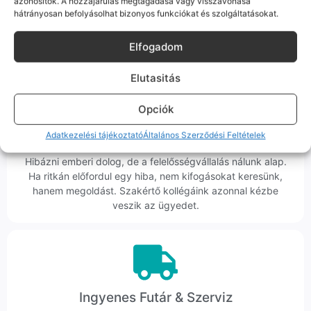
azonosítók. A hozzájárulás megtagadása vagy visszavonása
Nem egy arctalan webshop vagyunk: ha kérdésed van, élő
hátrányosan befolyásolhat bizonyos funkciókat és szolgáltatásokat.
ember veszi fel a telefont, és személyesen is megtalálsz
minket Szegeden.
Elfogadom
Elutasitás
Opciók
Korrekt Ügyintézés
Adatkezelési tájékoztató
Általános Szerződési Feltételek
Hibázni emberi dolog, de a felelősségvállalás nálunk alap.
Ha ritkán előfordul egy hiba, nem kifogásokat keresünk,
hanem megoldást. Szakértő kollégáink azonnal kézbe
veszik az ügyedet.
Ingyenes Futár & Szerviz