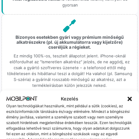
gyorsan
Bizonyos esetekben gyári vagy prémium minőségű
alkatrészekre (pl. új akkumulátorra vagy kijelzőre)
cseréljük a régieket.
Ez mindig 100%-os, tesztelt állapotot jelent. iPhone-oknál
előfordulhat az "Ismeretlen alkatrész" jelzés, de ne aggódj, ez
csak a gyártó szoftveres üzenete – a telefonod ettől még
tökéletesen és hibátlanul teszi a dolgát! Ha valahol (pl. Samsung
S-széria) a gyárinál rosszabb minőségű az alkatrész, azt a
termékleírásban külön jelezzük neked.
Kezelés
Olyan technológiákat használunk, mint például a sütik (cookies), az
eszközinformációk tárolására és/vagy elérésére. Mindezt a böngészési
élmény javítása, valamint a személyre szabott vagy nem személyre
szabott hirdetések megjelenítése érdekében tesszük. Ezen technológiák
100% Elérhetőség
elfogadása lehetővé teszi számunkra, hogy olyan adatokat dolgozzunk
fel ezen az oldalon, mint a böngészési szokások vagy az egyedi
Sok éve a szegedi piac meghatározó szereplői vagyunk.