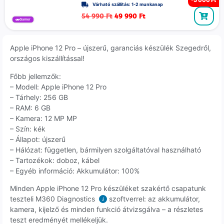
Várható szállítás: 1-2 munkanap
54 990
Ft
49 990
Ft
Gamer
Apple iPhone 12 Pro – újszerű, garanciás készülék Szegedről,
országos kiszállítással!
Főbb jellemzők:
– Modell: Apple iPhone 12 Pro
– Tárhely: 256 GB
– RAM: 6 GB
– Kamera: 12 MP MP
– Szín: kék
– Állapot: újszerű
– Hálózat: független, bármilyen szolgáltatóval használható
– Tartozékok: doboz, kábel
– Egyéb információ: Akkumulátor: 100%
Minden Apple iPhone 12 Pro készüléket szakértő csapatunk
teszteli M360 Diagnostics
szoftverrel: az akkumulátor,
i
kamera, kijelző és minden funkció átvizsgálva – a részletes
teszt eredményét mellékeljük.