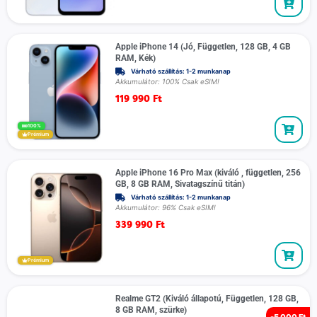
Apple iPhone 14 (Jó, Független, 128 GB, 4 GB
RAM, Kék)
Várható szállítás: 1-2 munkanap
Akkumulátor: 100% Csak eSIM!
119 990
Ft
100%
Prémium
Apple iPhone 16 Pro Max (kiváló , független, 256
GB, 8 GB RAM, Sivatagszínű titán)
Várható szállítás: 1-2 munkanap
Akkumulátor: 96% Csak eSIM!
339 990
Ft
Prémium
Realme GT2 (Kiváló állapotú, Független, 128 GB,
8 GB RAM, szürke)
-
5 000 Ft