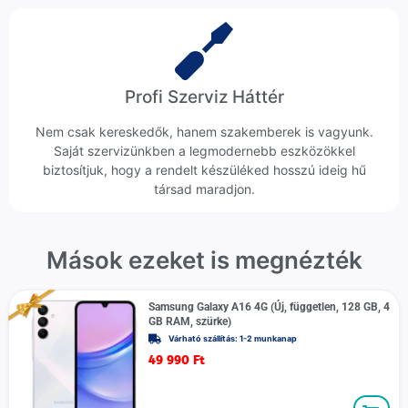
Profi Szerviz Háttér
Nem csak kereskedők, hanem szakemberek is vagyunk.
Saját szervizünkben a legmodernebb eszközökkel
biztosítjuk, hogy a rendelt készüléked hosszú ideig hű
társad maradjon.
Mások ezeket is megnézték
Samsung Galaxy A16 4G (Új, független, 128 GB, 4
GB RAM, szürke)
Várható szállítás: 1-2 munkanap
49 990
Ft