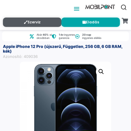
Szerviz
Eladás
Akár
40%
-al
1 év
ingyenes
20 nap
olcsóbban
garancia
ingyenes elállás
Apple iPhone 12 Pro (újszerű, Független, 256 GB, 6 GB RAM,
kék)
Azonosító: 409036