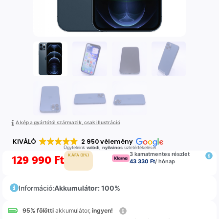
A kép a gyártótól származik, csak illustráció
KIVÁLÓ
2 950 vélemény
Ügyfeleink
valódi
,
nyilvános
üzletértékelései
3 kamatmentes részlet
129 990
Ft
K.ÁFA (0%)
43 330 Ft
/ hónap
Információ:
Akkumulátor: 100%
95% fölötti
akkumulátor,
ingyen!