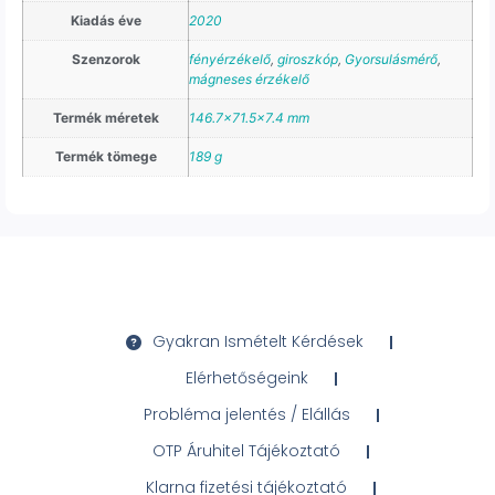
Kiadás éve
2020
Szenzorok
fényérzékelő
,
giroszkóp
,
Gyorsulásmérő
,
mágneses érzékelő
Termék méretek
146.7×71.5×7.4 mm
Termék tömege
189 g
Gyakran Ismételt Kérdések
Elérhetőségeink
Probléma jelentés / Elállás
OTP Áruhitel Tájékoztató
Klarna fizetési tájékoztató