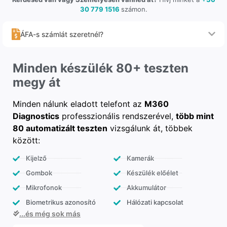
30 779 1516
számon.
ÁFA-s számlát szeretnél?
Minden készülék 80+ teszten
megy át
Minden nálunk eladott telefont az
M360
Diagnostics
professzionális rendszerével,
több mint
80 automatizált teszten
vizsgálunk át, többek
között:
Kijelző
Kamerák
Gombok
Készülék előélet
Mikrofonok
Akkumulátor
Biometrikus azonosító
Hálózati kapcsolat
...és még sok más