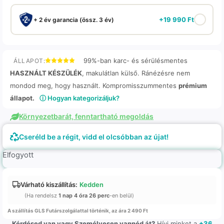
+
19 990
Ft
+ 2 év garancia (össz. 3 év)
99%-ban karc- és sérülésmentes
ÁLLAPOT:
HASZNÁLT KÉSZÜLÉK
, makulátlan külső. Ránézésre nem
mondod meg, hogy használt. Kompromisszummentes
prémium
állapot.
ⓘ Hogyan kategorizáljuk?
Környezetbarát, fenntartható megoldás
Cseréld be a régit, vidd el olcsóbban az újat!
Elfogyott
Várható kiszállítás:
Kedden
(Ha rendelsz
1 nap 4 óra 26 perc
-en belül)
A szállítás GLS Futárszolgálattal történik, az ára 2 490 Ft
Kérdésed van vagy Személyesen vannéd át?
Hívj minket a
+36