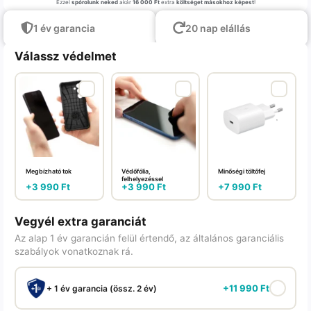
Ezzel
spórolunk neked
akár
16 000 Ft
extra
költséget másokhoz képest
!
1 év garancia
20 nap elállás
Válassz védelmet
Megbízható tok
Védőfólia,
Minőségi töltőfej
felhelyezéssel
+
3 990
Ft
+
3 990
Ft
+
7 990
Ft
Vegyél extra garanciát
Az alap 1 év garancián felül értendő, az általános garanciális
szabályok vonatkoznak rá.
+
11 990
Ft
+ 1 év garancia (össz. 2 év)