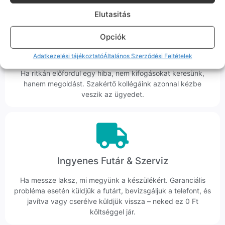
Elutasitás
Opciók
Korrekt Ügyintézés
Adatkezelési tájékoztató
Általános Szerződési Feltételek
Hibázni emberi dolog, de a felelősségvállalás nálunk alap.
Ha ritkán előfordul egy hiba, nem kifogásokat keresünk,
hanem megoldást. Szakértő kollégáink azonnal kézbe
veszik az ügyedet.
Ingyenes Futár & Szerviz
Ha messze laksz, mi megyünk a készülékért. Garanciális
probléma esetén küldjük a futárt, bevizsgáljuk a telefont, és
javítva vagy cserélve küldjük vissza – neked ez 0 Ft
költséggel jár.