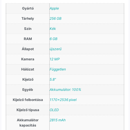
Gyártó
Apple
Tárhely
256 GB
Szín
Kék
RAM
6 GB
Állapot
újszerű
Kamera
12 MP
Hálózat
Független
Kijelző
5.8"
Egyéb
Akkumulátor: 100%
Kijelző felbontása
1170×2536 pixel
Kijelző típusa
OLED
Akkumulátor
2815 mAh
kapacitás