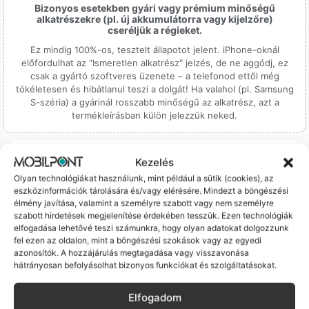
Bizonyos esetekben gyári vagy prémium minőségű
alkatrészekre (pl. új akkumulátorra vagy kijelzőre)
cseréljük a régieket.
Ez mindig 100%-os, tesztelt állapotot jelent. iPhone-oknál
előfordulhat az "Ismeretlen alkatrész" jelzés, de ne aggódj, ez
csak a gyártó szoftveres üzenete – a telefonod ettől még
tökéletesen és hibátlanul teszi a dolgát! Ha valahol (pl. Samsung
S-széria) a gyárinál rosszabb minőségű az alkatrész, azt a
termékleírásban külön jelezzük neked.
Kezelés
Olyan technológiákat használunk, mint például a sütik (cookies), az
eszközinformációk tárolására és/vagy elérésére. Mindezt a böngészési
élmény javítása, valamint a személyre szabott vagy nem személyre
100% Elérhetőség
szabott hirdetések megjelenítése érdekében tesszük. Ezen technológiák
elfogadása lehetővé teszi számunkra, hogy olyan adatokat dolgozzunk
Sok éve a szegedi piac meghatározó szereplői vagyunk.
fel ezen az oldalon, mint a böngészési szokások vagy az egyedi
Nem egy arctalan webshop vagyunk: ha kérdésed van, élő
azonosítók. A hozzájárulás megtagadása vagy visszavonása
ember veszi fel a telefont, és személyesen is megtalálsz
hátrányosan befolyásolhat bizonyos funkciókat és szolgáltatásokat.
minket Szegeden.
Elfogadom