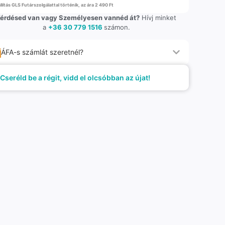
llítás GLS Futárszolgálattal történik, az ára 2 490 Ft
érdésed van vagy Személyesen vannéd át?
Hívj minket
a
+36 30 779 1516
számon.
ÁFA-s számlát szeretnél?
Cseréld be a régit, vidd el olcsóbban az újat!