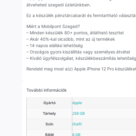
átveheted szegedi üzletünkben.
Ez a készülék pénztárcabarát és fenntartható választás
Miért a Mobilpont Szeged?
– Minden készülék 80+ pontos, átlátható teszttel
– Akár 40%-kal olcsóbb, mint az új termékek
– 14 napos elállási lehetőség
– Országos gyors kiszállítás vagy személyes átvétel
– Kiváló ügyfélszolgálat, készülékbeszámítás lehetősé
Rendeld meg most a(z) Apple iPhone 12 Pro készüléket,
További információk
Gyártó
Apple
Tárhely
256 GB
Szín
Grafit
RAM
6 GB