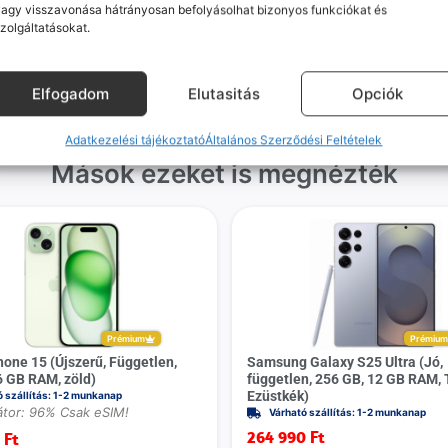
agy visszavonása hátrányosan befolyásolhat bizonyos funkciókat és
gvállalás nálunk alap. Ha ritkán
készülékért. Garanciális pr
zolgáltatásokat.
dul egy hiba, nem kifogásokat
esetén küldjük a futárt, beviz
k, hanem megoldást. Szakértő
telefont, és javítva vagy cs
áink azonnal kézbe veszik az
küldjük vissza – neked ez 
Elfogadom
Elutasitás
Opciók
ügyedet.
költséggel jár.
Adatkezelési tájékoztató
Általános Szerződési Feltételek
Mások ezeket is megnézték
Prémium
Prémiu
hone 15 (Újszerű, Független,
Samsung Galaxy S25 Ultra (Jó,
6 GB RAM, zöld)
független, 256 GB, 12 GB RAM, 
Ezüstkék)
ó szállítás: 1-2 munkanap
tor: 96% Csak eSIM!
Várható szállítás: 1-2 munkanap
264 990
Ft
0
Ft