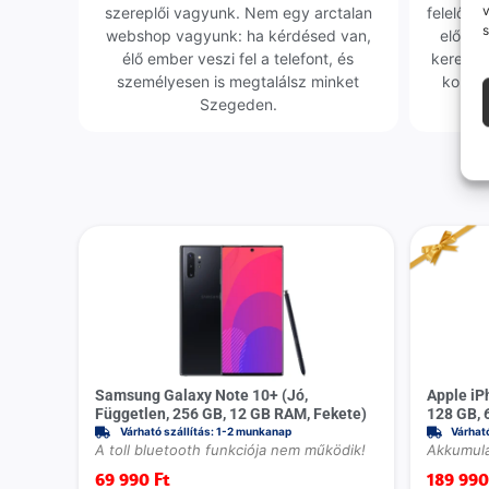
v
szereplői vagyunk. Nem egy arctalan
felelőssé
s
webshop vagyunk: ha kérdésed van,
előfor
élő ember veszi fel a telefont, és
keresün
személyesen is megtalálsz minket
kollég
Szegeden.
Samsung Galaxy Note 10+ (Jó,
Apple iP
Független, 256 GB, 12 GB RAM, Fekete)
128 GB, 
Várható szállítás: 1-2 munkanap
Várhat
A toll bluetooth funkciója nem működik!
Akkumulá
69 990
Ft
189 99