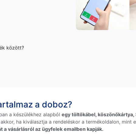
lék között?
tartalmaz a doboz?
ban a készülékhez alapból
egy töltőkábel, köszönőkártya, S
 akkor, ha kiválasztja a rendeléskor a termékoldalon, mint e
t a vásárlásról az ügyfelek emailben kapják.