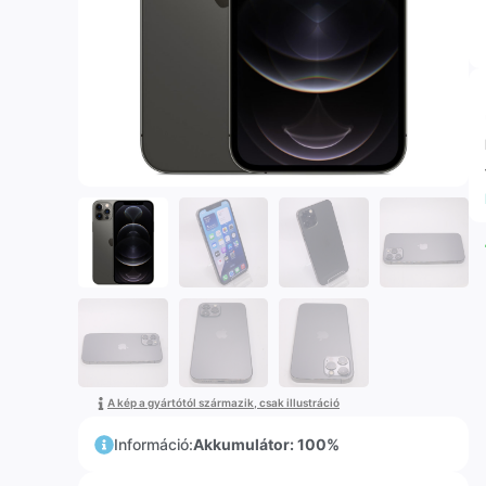
A kép a gyártótól származik, csak illustráció
Információ:
Akkumulátor: 100%