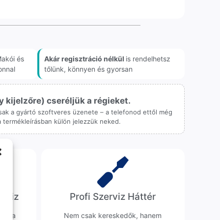
akói és
Akár regisztráció nélkül
is rendelhetsz
onnal
tőlünk, könnyen és gyorsan
ijelzőre) cseréljük a régieket.
 csak a gyártó szoftveres üzenete – a telefonod ettől még
 a termékleírásban külön jelezzük neked.
erviz
Profi Szerviz Háttér
ünk a
Nem csak kereskedők, hanem