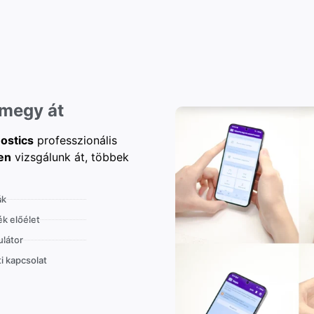
 megy át
ostics
professzionális
en
vizsgálunk át, többek
ák
k előélet
látor
i kapcsolat