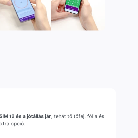
IM tű és a jótállás jár
, tehát töltőfej, fólia és
xtra opció.