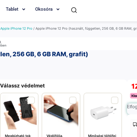
Tablet
Okosóra
/
Apple iPhone 12 Pro
/ Apple iPhone 12 Pro (használt, független, 256 GB, 6 GB RAM, gra
M
,
etben
len, 256 GB, 6 GB RAM, grafit)
1
Válassz védelmet
Elfo
Megbízható tok
Védőfólia,
Minőségi töltőfej