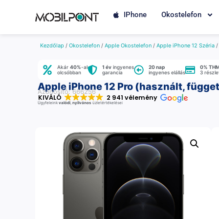
IPhone
Okostelefon
Kezdőlap
/
Okostelefon
/
Apple Okostelefon
/
Apple iPhone 12 Széria
Akár
40%
-al
1 év
ingyenes
20 nap
0% TH
olcsóbban
garancia
ingyenes elállás
3 részl
Apple iPhone 12 Pro (használt, függet
Azonosító: 666256
KIVÁLÓ
2 941 vélemény
Ügyfeleink
valódi
,
nyilvános
üzletértékelései