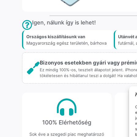
Igen, nálunk így is lehet!
Országos kiszállításunk van
Utánvét 
Magyarország egész területén, bárhova
futárnál
Bizonyos esetekben gyári vagy prémiu
Ez mindig 100%-os, tesztelt állapotot jelent. iPho
tökéletesen és hibátlanul teszi a dolgát! Ha valah
O
e
j
100% Elérhetőség
K
m
s
Sok éve a szegedi piac meghatározó
Hi