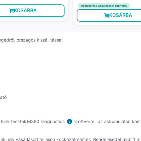
Megtakarítás újhoz képest
akár 40%
KOSÁRBA
KOSÁRBA
edről, országos kiszállítással!
ható
atunk teszteli M360 Diagnostics
szoftverrel: az akkumulátor, kame
i
dunk, így vásárlásod teljesen kockázatmentes. Rendelésedet akár 1