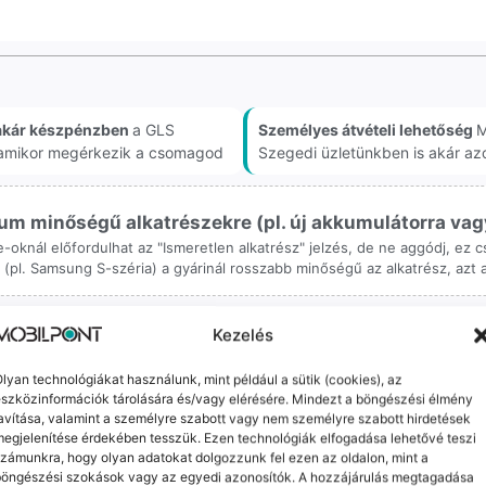
akár készpénzben
a GLS
Személyes átvételi lehetőség
M
, amikor megérkezik a csomagod
Szegedi üzletünkben is akár az
m minőségű alkatrészekre (pl. új akkumulátorra vagy k
ne-oknál előfordulhat az "Ismeretlen alkatrész" jelzés, de ne aggódj, ez
ol (pl. Samsung S-széria) a gyárinál rosszabb minőségű az alkatrész, azt
Kezelés
lyan technológiákat használunk, mint például a sütik (cookies), az
szközinformációk tárolására és/vagy elérésére. Mindezt a böngészési élmény
avítása, valamint a személyre szabott vagy nem személyre szabott hirdetések
orrekt Ügyintézés
Ingyenes Futár & Sz
egjelenítése érdekében tesszük. Ezen technológiák elfogadása lehetővé teszi
zámunkra, hogy olyan adatokat dolgozzunk fel ezen az oldalon, mint a
bázni emberi dolog, de a
Ha messze laksz, mi megy
böngészési szokások vagy az egyedi azonosítók. A hozzájárulás megtagadása