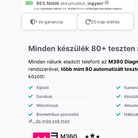
95% fölötti
akkumulátor,
ingyen!
Ezzel
spórolunk neked
akár
16 000 Ft
extra
költséget másokhoz képest
!
1 év garancia
20 nap elállás
Minden készülék 80+ teszten
Minden nálunk eladott telefont az
M360 Diagn
rendszerével,
több mint 80 automatizált teszt
között:
Kijelző
Kamer
Gombok
Készülé
Mikrofonok
Akkumu
Biometrikus azonosító
Hálózat
...és még sok más