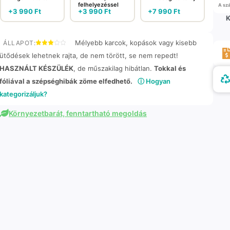
felhelyezéssel
A szá
+
3 990
Ft
+
3 990
Ft
+
7 990
Ft
K
Mélyebb karcok, kopások vagy kisebb
ÁLLAPOT:
ütődések lehetnek rajta, de nem törött, se nem repedt!
HASZNÁLT KÉSZÜLÉK
, de műszakilag hibátlan.
Tokkal és
fóliával a szépséghibák zöme elfedhető.
ⓘ Hogyan
kategorizáljuk?
Környezetbarát, fenntartható megoldás