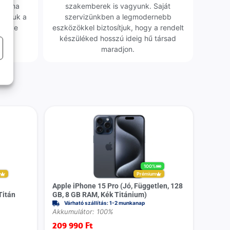
obléma
szakemberek is vagyunk. Saját
sgáljuk a
szervizünkben a legmodernebb
erélve
eszközökkel biztosítjuk, hogy a rendelt
0 Ft
készüléked hosszú ideig hű társad
maradjon.
100%
m
Prémium
Apple iPhone 15 Pro (Jó, Független, 128
Titán
GB, 8 GB RAM, Kék Titánium)
Várható szállítás: 1-2 munkanap
Akkumulátor: 100%
209 990
Ft