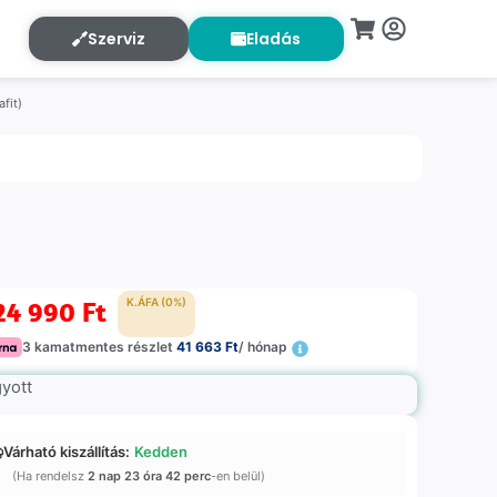
Szerviz
Eladás
fit)
24 990
Ft
K.ÁFA (0%)
3 kamatmentes részlet
41 663 Ft
/ hónap
gyott
Várható kiszállítás:
Kedden
(Ha rendelsz
2 nap 23 óra 42 perc
-en belül)