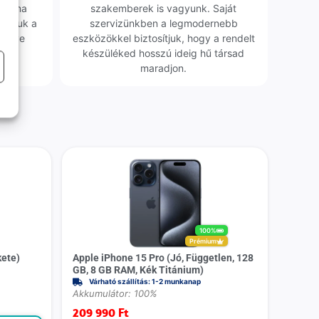
obléma
szakemberek is vagyunk. Saját
sgáljuk a
szervizünkben a legmodernebb
erélve
eszközökkel biztosítjuk, hogy a rendelt
0 Ft
készüléked hosszú ideig hű társad
maradjon.
100%
Prémium
kete)
Apple iPhone 15 Pro (Jó, Független, 128
GB, 8 GB RAM, Kék Titánium)
Várható szállítás: 1-2 munkanap
Akkumulátor: 100%
209 990
Ft