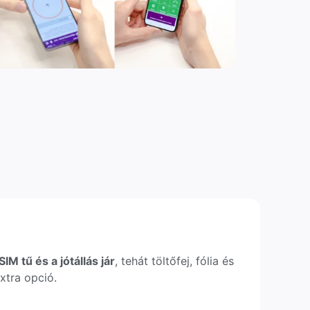
IM tű és a jótállás jár
, tehát töltőfej, fólia és
xtra opció.