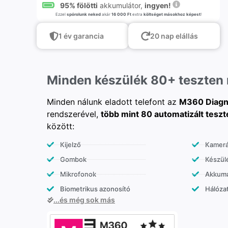
95% fölötti
akkumulátor,
ingyen!
Ezzel
spórolunk neked
akár
16 000 Ft
extra
költséget másokhoz képest
!
1 év garancia
20 nap elállás
Minden készülék 80+ teszten
Minden nálunk eladott telefont az
M360 Diagn
rendszerével,
több mint 80 automatizált teszt
között:
Kijelző
Kamer
Gombok
Készülé
Mikrofonok
Akkumu
Biometrikus azonosító
Hálózat
...és még sok más