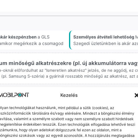
akár készpénzben
a GLS
Személyes átvételi lehetőség
M
, amikor megérkezik a csomagod
Szegedi üzletünkben is akár az
m minőségű alkatrészekre (pl. új akkumulátorra vagy k
ne-oknál előfordulhat az "Ismeretlen alkatrész" jelzés, de ne aggódj, ez
ol (pl. Samsung S-széria) a gyárinál rosszabb minőségű az alkatrész, azt
Kezelés
lyan technológiákat használunk, mint például a sütik (cookies), az
szközinformációk tárolására és/vagy elérésére. Mindezt a böngészési élmény
avítása, valamint a személyre szabott vagy nem személyre szabott hirdetések
orrekt Ügyintézés
Ingyenes Futár & Sz
egjelenítése érdekében tesszük. Ezen technológiák elfogadása lehetővé teszi
zámunkra, hogy olyan adatokat dolgozzunk fel ezen az oldalon, mint a
bázni emberi dolog, de a
Ha messze laksz, mi megy
böngészési szokások vagy az egyedi azonosítók. A hozzájárulás megtagadása