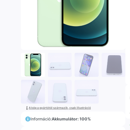
A kép a gyártótól származik, csak illustráció
Információ:
Akkumulátor: 100%