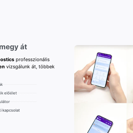
 megy át
ostics
professzionális
en
vizsgálunk át, többek
ák
k előélet
látor
i kapcsolat