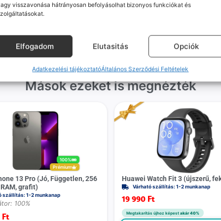
agy visszavonása hátrányosan befolyásolhat bizonyos funkciókat és
gvállalás nálunk alap. Ha ritkán
készülékért. Garanciális pr
zolgáltatásokat.
dul egy hiba, nem kifogásokat
esetén küldjük a futárt, beviz
k, hanem megoldást. Szakértő
telefont, és javítva vagy cs
áink azonnal kézbe veszik az
küldjük vissza – neked ez 
Elfogadom
Elutasitás
Opciók
ügyedet.
költséggel jár.
Adatkezelési tájékoztató
Általános Szerződési Feltételek
Mások ezeket is megnézték
100%
Prémium
hone 13 Pro (Jó, Független, 256
Huawei Watch Fit 3 (újszerű, fe
 RAM, grafit)
Várható szállítás: 1-2 munkanap
ó szállítás: 1-2 munkanap
19 990
Ft
tor: 100%
Megtakarítás újhoz képest
akár 40%
0
Ft