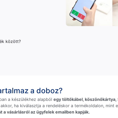
lék között?
tartalmaz a doboz?
ban a készülékhez alapból
egy töltőkábel, köszönőkártya, S
 akkor, ha kiválasztja a rendeléskor a termékoldalon, mint e
t a vásárlásról az ügyfelek emailben kapják.