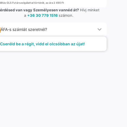
llítás GLS Futárszolgálattal történik, az ára 2 490 Ft
érdésed van vagy Személyesen vannéd át?
Hívj minket
a
+36 30 779 1516
számon.
ÁFA-s számlát szeretnél?
Cseréld be a régit, vidd el olcsóbban az újat!