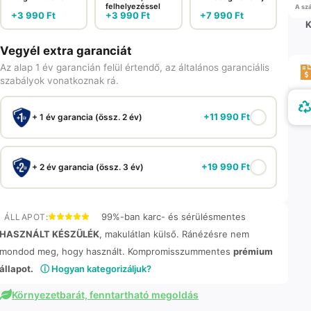
felhelyezéssel
A szá
+
3 990
Ft
+
3 990
Ft
+
7 990
Ft
K
Vegyél extra garanciát
Az alap 1 év garancián felül értendő, az általános garanciális
szabályok vonatkoznak rá.
+
11 990
Ft
+ 1 év garancia (össz. 2 év)
+
19 990
Ft
+ 2 év garancia (össz. 3 év)
99%-ban karc- és sérülésmentes
ÁLLAPOT:
HASZNÁLT KÉSZÜLÉK
, makulátlan külső. Ránézésre nem
mondod meg, hogy használt. Kompromisszummentes
prémium
állapot.
ⓘ Hogyan kategorizáljuk?
Környezetbarát, fenntartható megoldás