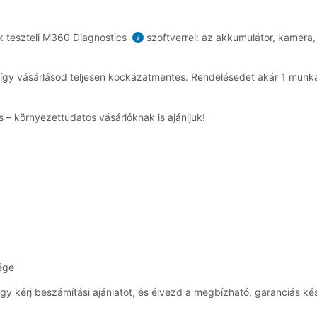
k teszteli M360 Diagnostics
szoftverrel: az akkumulátor, kamera, 
i
, így vásárlásod teljesen kockázatmentes. Rendelésedet akár 1 mun
 – környezettudatos vásárlóknak is ajánljuk!
ége
y kérj beszámítási ajánlatot, és élvezd a megbízható, garanciás kés