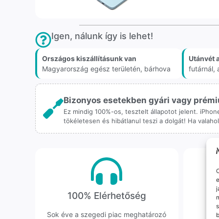
Igen, nálunk így is lehet!
Országos kiszállításunk van
Utánvét 
Magyarország egész területén, bárhova
futárnál
Bizonyos esetekben gyári vagy prémiu
Ez mindig 100%-os, tesztelt állapotot jelent. iPho
tökéletesen és hibátlanul teszi a dolgát! Ha valah
O
e
j
100% Elérhetőség
K
m
s
Sok éve a szegedi piac meghatározó
Hi