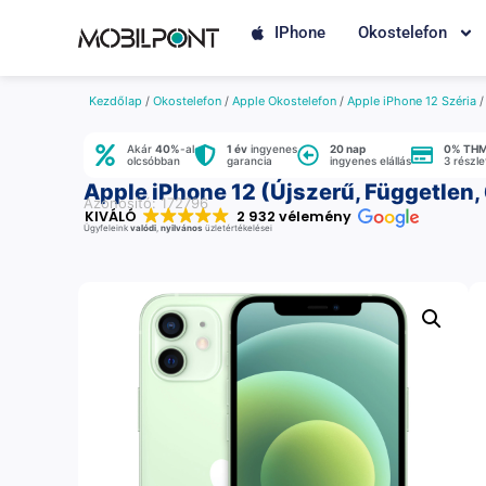
IPhone
Okostelefon
Kezdőlap
/
Okostelefon
/
Apple Okostelefon
/
Apple iPhone 12 Széria
Akár
40%
-al
1 év
ingyenes
20 nap
0% TH
olcsóbban
garancia
ingyenes elállás
3 részl
Apple iPhone 12 (Újszerű, Független,
Azonosító: 172796
KIVÁLÓ
2 932 vélemény
Ügyfeleink
valódi
,
nyilvános
üzletértékelései