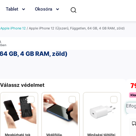
Tablet
Okosóra
/
Apple iPhone 12
/ Apple iPhone 12 (Újszerű, Független, 64 GB, 4 GB RAM, zöld)
M
,
etben
 64 GB, 4 GB RAM, zöld)
7
Válassz védelmet
Elfo
Megbízható tok
Védőfólia,
Minőségi töltőfej