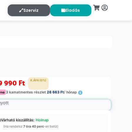
Szerviz
Eladás
9 990
Ft
K.ÁFA (0%)
3 kamatmentes részlet
26 663 Ft
/ hónap
gyott
Várható kiszállítás:
Holnap
(Ha rendelsz
7 óra 40 perc
-en belül)