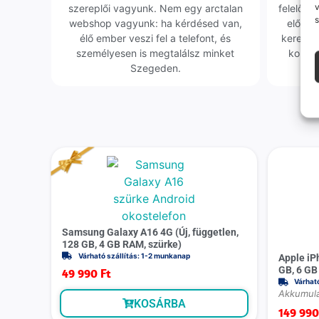
v
szereplői vagyunk. Nem egy arctalan
felelőssé
s
webshop vagyunk: ha kérdésed van,
előfor
élő ember veszi fel a telefont, és
keresün
személyesen is megtalálsz minket
kollég
Szegeden.
Samsung Galaxy A16 4G (Új, független,
128 GB, 4 GB RAM, szürke)
Várható szállítás: 1-2 munkanap
Apple iP
GB, 6 GB
49 990
Ft
Várhat
Akkumulá
KOSÁRBA
149 99