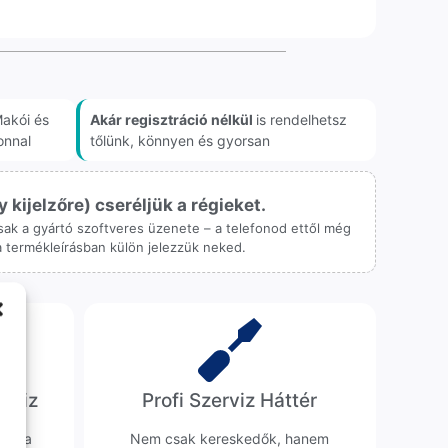
akói és
Akár regisztráció nélkül
is rendelhetsz
onnal
tőlünk, könnyen és gyorsan
ijelzőre) cseréljük a régieket.
 csak a gyártó szoftveres üzenete – a telefonod ettől még
 a termékleírásban külön jelezzük neked.
erviz
Profi Szerviz Háttér
ünk a
Nem csak kereskedők, hanem