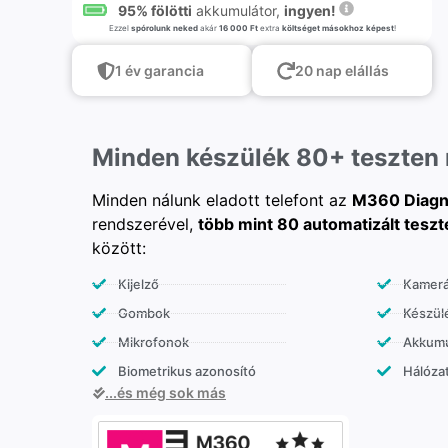
95% fölötti
akkumulátor,
ingyen!
Ezzel
spórolunk neked
akár
16 000 Ft
extra
költséget másokhoz képest
!
1 év garancia
20 nap elállás
Minden készülék 80+ teszten
Minden nálunk eladott telefont az
M360 Diagn
rendszerével,
több mint 80 automatizált teszt
között:
Kijelző
Kamer
Gombok
Készülé
Mikrofonok
Akkumu
Biometrikus azonosító
Hálózat
...és még sok más