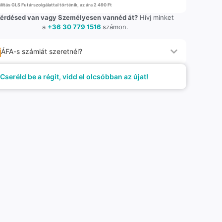
llítás GLS Futárszolgálattal történik, az ára 2 490 Ft
érdésed van vagy Személyesen vannéd át?
Hívj minket
a
+36 30 779 1516
számon.
ÁFA-s számlát szeretnél?
Cseréld be a régit, vidd el olcsóbban az újat!