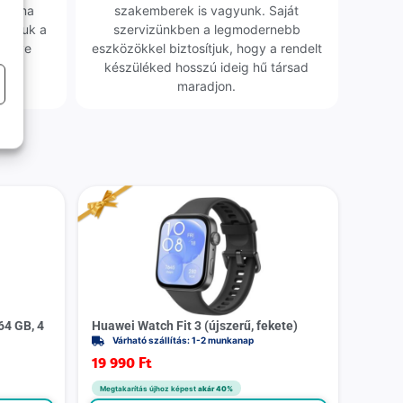
obléma
szakemberek is vagyunk. Saját
sgáljuk a
szervizünkben a legmodernebb
erélve
eszközökkel biztosítjuk, hogy a rendelt
0 Ft
készüléked hosszú ideig hű társad
maradjon.
64 GB, 4
Huawei Watch Fit 3 (újszerű, fekete)
Várható szállítás: 1-2 munkanap
19 990
Ft
Megtakarítás újhoz képest
akár 40%