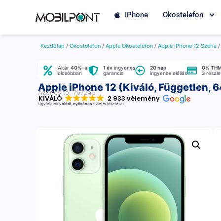
IPhone
Okostelefon
Kezdőlap
/
Okostelefon
/
Apple Okostelefon
/
Apple iPhone 12 Széria
Akár
40%
-al
1 év
ingyenes
20 nap
0% TH
olcsóbban
garancia
ingyenes elállás
3 részl
Apple iPhone 12 (Kiváló, Független, 6
Azonosító: 767243
KIVÁLÓ
2 933 vélemény
Ügyfeleink
valódi
,
nyilvános
üzletértékelései