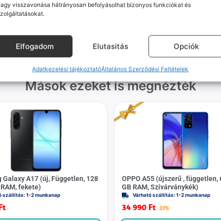
agy visszavonása hátrányosan befolyásolhat bizonyos funkciókat és
gvállalás nálunk alap. Ha ritkán
készülékért. Garanciális pr
zolgáltatásokat.
dul egy hiba, nem kifogásokat
esetén küldjük a futárt, beviz
k, hanem megoldást. Szakértő
telefont, és javítva vagy cs
áink azonnal kézbe veszik az
küldjük vissza – neked ez 
Elfogadom
Elutasitás
Opciók
ügyedet.
költséggel jár.
Adatkezelési tájékoztató
Általános Szerződési Feltételek
Mások ezeket is megnézték
Galaxy A17 (új, Független, 128
OPPO A55 (újszerű , független, 
 RAM, fekete)
GB RAM, Szivárványkék)
ó szállítás: 1-2 munkanap
Várható szállítás: 1-2 munkanap
Ft
34 990
Ft
27%