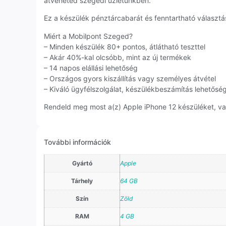
átveheted szegedi üzletünkben.
Ez a készülék pénztárcabarát és fenntartható választás
Miért a Mobilpont Szeged?
– Minden készülék 80+ pontos, átlátható teszttel
– Akár 40%-kal olcsóbb, mint az új termékek
– 14 napos elállási lehetőség
– Országos gyors kiszállítás vagy személyes átvétel
– Kiváló ügyfélszolgálat, készülékbeszámítás lehetősé
Rendeld meg most a(z) Apple iPhone 12 készüléket, vag
További információk
Gyártó
Apple
Tárhely
64 GB
Szín
Zöld
RAM
4 GB