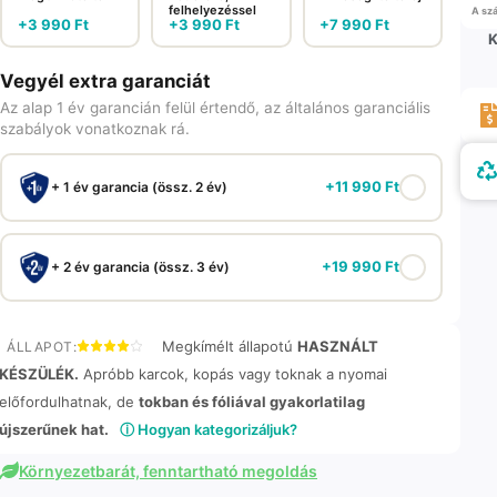
felhelyezéssel
A szá
+
3 990
Ft
+
3 990
Ft
+
7 990
Ft
K
Vegyél extra garanciát
Az alap 1 év garancián felül értendő, az általános garanciális
szabályok vonatkoznak rá.
+
11 990
Ft
+ 1 év garancia (össz. 2 év)
+
19 990
Ft
+ 2 év garancia (össz. 3 év)
Megkímélt állapotú
HASZNÁLT
ÁLLAPOT:
KÉSZÜLÉK.
Apróbb karcok, kopás vagy toknak a nyomai
előfordulhatnak, de
tokban és fóliával gyakorlatilag
újszerűnek hat.
ⓘ Hogyan kategorizáljuk?
Környezetbarát, fenntartható megoldás