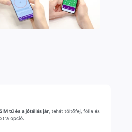
IM tű és a jótállás jár
, tehát töltőfej, fólia és
xtra opció.