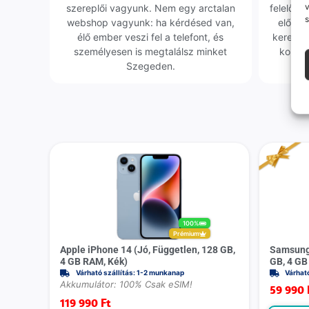
v
szereplői vagyunk. Nem egy arctalan
felelőssé
s
webshop vagyunk: ha kérdésed van,
előfor
élő ember veszi fel a telefont, és
keresün
személyesen is megtalálsz minket
kollég
Szegeden.
100%
Prémium
Apple iPhone 14 (Jó, Független, 128 GB,
Samsung 
4 GB RAM, Kék)
GB, 4 GB
Várható szállítás: 1-2 munkanap
Várhat
Akkumulátor: 100% Csak eSIM!
59 990
119 990
Ft