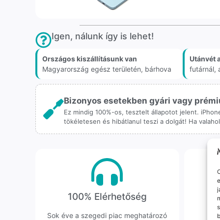
Igen, nálunk így is lehet!
Országos kiszállításunk van
Utánvét 
Magyarország egész területén, bárhova
futárnál
Bizonyos esetekben gyári vagy prémiu
Ez mindig 100%-os, tesztelt állapotot jelent. iPho
tökéletesen és hibátlanul teszi a dolgát! Ha valah
O
e
j
100% Elérhetőség
K
m
s
Sok éve a szegedi piac meghatározó
Hi