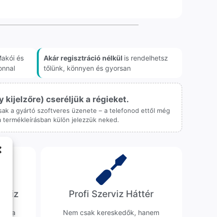
akói és
Akár regisztráció nélkül
is rendelhetsz
onnal
tőlünk, könnyen és gyorsan
ijelzőre) cseréljük a régieket.
 csak a gyártó szoftveres üzenete – a telefonod ettől még
 a termékleírásban külön jelezzük neked.
erviz
Profi Szerviz Háttér
ünk a
Nem csak kereskedők, hanem