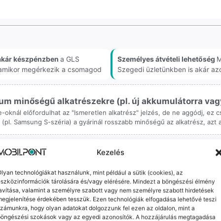
akár készpénzben
a GLS
Személyes átvételi lehetőség
M
, amikor megérkezik a csomagod
Szegedi üzletünkben is akár az
m minőségű alkatrészekre (pl. új akkumulátorra vagy k
ne-oknál előfordulhat az "Ismeretlen alkatrész" jelzés, de ne aggódj, ez
ol (pl. Samsung S-széria) a gyárinál rosszabb minőségű az alkatrész, azt
Kezelés
lyan technológiákat használunk, mint például a sütik (cookies), az
szközinformációk tárolására és/vagy elérésére. Mindezt a böngészési élmény
avítása, valamint a személyre szabott vagy nem személyre szabott hirdetések
orrekt Ügyintézés
Ingyenes Futár & Sz
egjelenítése érdekében tesszük. Ezen technológiák elfogadása lehetővé teszi
zámunkra, hogy olyan adatokat dolgozzunk fel ezen az oldalon, mint a
bázni emberi dolog, de a
Ha messze laksz, mi megy
böngészési szokások vagy az egyedi azonosítók. A hozzájárulás megtagadása