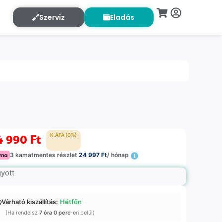
Szerviz
Eladás
4 990
Ft
K.ÁFA (0%)
3 kamatmentes részlet
24 997 Ft
/ hónap
gyott
Várható kiszállítás:
Hétfőn
(Ha rendelsz
7 óra 0 perc
-en belül)