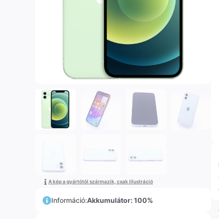
A kép a gyártótól származik, csak illustráció
Információ:
Akkumulátor: 100%