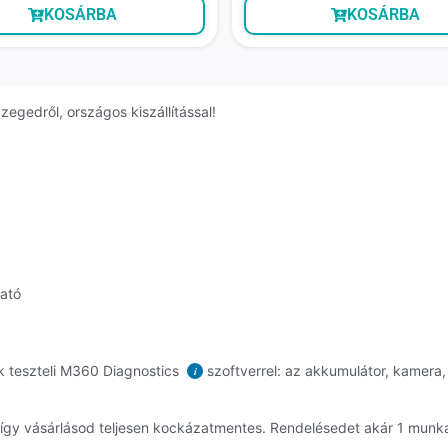
KOSÁRBA
KOSÁRBA
zegedről, országos kiszállítással!
ható
k teszteli M360 Diagnostics
szoftverrel: az akkumulátor, kamera, 
i
, így vásárlásod teljesen kockázatmentes. Rendelésedet akár 1 mun