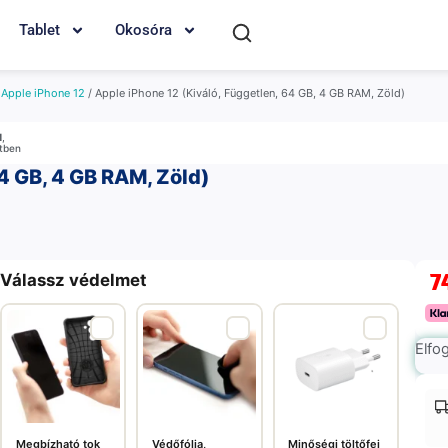
Tablet
Okosóra
/
Apple iPhone 12
/ Apple iPhone 12 (Kiváló, Független, 64 GB, 4 GB RAM, Zöld)
M
,
etben
4 GB, 4 GB RAM, Zöld)
7
Válassz védelmet
Elfo
Megbízható tok
Védőfólia,
Minőségi töltőfej