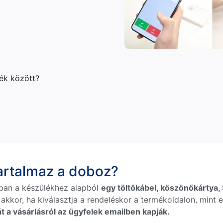
lék között?
tartalmaz a doboz?
ban a készülékhez alapból
egy töltőkábel, köszönőkártya, S
 akkor, ha kiválasztja a rendeléskor a termékoldalon, mint e
t a vásárlásról az ügyfelek emailben kapják.