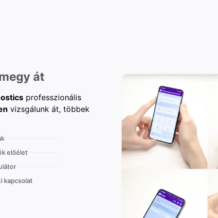
 megy át
ostics
professzionális
en
vizsgálunk át, többek
ák
k előélet
látor
i kapcsolat