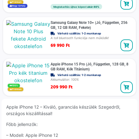
Prémium
Nagy tárhely
Megtakarítás újhoz képest
akár 40%
Samsung Galaxy Note 10+ (Jó, Független, 256
GB, 12 GB RAM, Fekete)
Várható szállítás: 1-2 munkanap
A toll bluetooth funkciója nem működik!
69 990
Ft
Apple iPhone 15 Pro (Jó, Független, 128 GB, 8
GB RAM, Kék Titánium)
Várható szállítás: 1-2 munkanap
Akkumulátor: 100%
209 990
Ft
100%
Prémium
Apple iPhone 12 – Kiváló, garanciás készülék Szegedről,
országos kiszállítással!
Főbb jellemzők:
– Modell: Apple iPhone 12