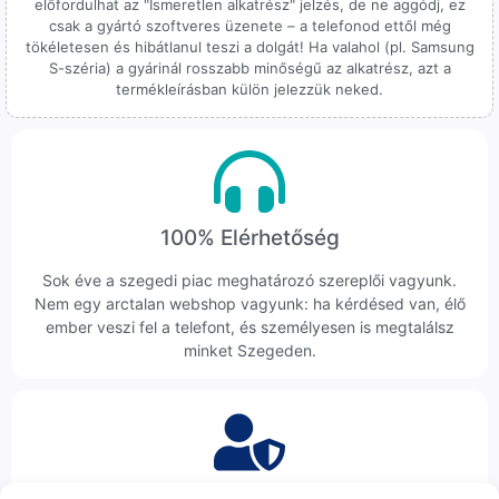
előfordulhat az "Ismeretlen alkatrész" jelzés, de ne aggódj, ez
csak a gyártó szoftveres üzenete – a telefonod ettől még
tökéletesen és hibátlanul teszi a dolgát! Ha valahol (pl. Samsung
S-széria) a gyárinál rosszabb minőségű az alkatrész, azt a
termékleírásban külön jelezzük neked.
100% Elérhetőség
Sok éve a szegedi piac meghatározó szereplői vagyunk.
Nem egy arctalan webshop vagyunk: ha kérdésed van, élő
ember veszi fel a telefont, és személyesen is megtalálsz
minket Szegeden.
Korrekt Ügyintézés