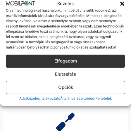
Kezelés
Olyan technológiákat használunk, mint például a sütik (cookies), az
Hibázni emberi dolog, de a felelősségvállalás nálunk alap.
eszközinformációk tárolására és/vagy elérésére. Mindezt a böngészési
Ha ritkán előfordul egy hiba, nem kifogásokat keresünk,
élmény javítása, valamint a személyre szabott vagy nem személyre
hanem megoldást. Szakértő kollégáink azonnal kézbe
szabott hirdetések megjelenítése érdekében tesszük. Ezen technológiák
veszik az ügyedet.
elfogadása lehetővé teszi számunkra, hogy olyan adatokat dolgozzunk
fel ezen az oldalon, mint a böngészési szokások vagy az egyedi
azonosítók. A hozzájárulás megtagadása vagy visszavonása
hátrányosan befolyásolhat bizonyos funkciókat és szolgáltatásokat.
Elfogadom
Ingyenes Futár & Szerviz
Elutasitás
Ha messze laksz, mi megyünk a készülékért. Garanciális
probléma esetén küldjük a futárt, bevizsgáljuk a telefont, és
Opciók
javítva vagy cserélve küldjük vissza – neked ez 0 Ft
költséggel jár.
Adatkezelési tájékoztató
Általános Szerződési Feltételek