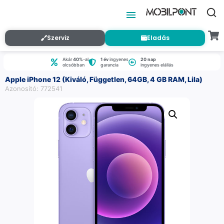
Szerviz
Eladás
Akár
40%
-al
1 év
ingyenes
20 nap
olcsóbban
garancia
ingyenes elállás
Apple iPhone 12 (Kiváló, Független, 64GB, 4 GB RAM, Lila)
Azonosító: 772541