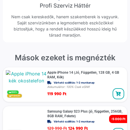
Profi Szerviz Háttér
Nem csak kereskedők, hanem szakemberek is vagyunk.
Saját szervizünkben a legmodernebb eszközökkel
biztosítjuk, hogy a rendelt készüléked hosszú ideig hű
társad maradjon.
Mások ezeket is megnézték
Apple iPhone 14 (Jó, Független, 128 GB, 4 GB
RAM, Kék)
Várható szállítás: 1-2 munkanap
Akkumulátor: 100% Csak eSIM!
119 990
Ft
100%
Prémium
Samsung Galaxy S23 Plus (jó, független, 256GB,
8GB RAM, Fekete)
-
5 000 Ft
Várható szállítás: 1-2 munkanap
129 990
Ft
124 990
Ft