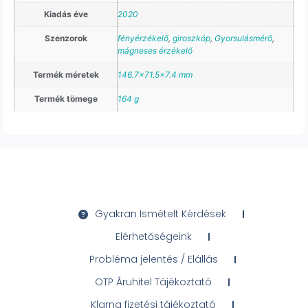
Kiadás éve
2020
Szenzorok
fényérzékelő
,
giroszkóp
,
Gyorsulásmérő
,
mágneses érzékelő
Termék méretek
146.7×71.5×7.4 mm
Termék tömege
164 g
Gyakran Ismételt Kérdések
Elérhetőségeink
Probléma jelentés / Elállás
OTP Áruhitel Tájékoztató
Klarna fizetési tájékoztató