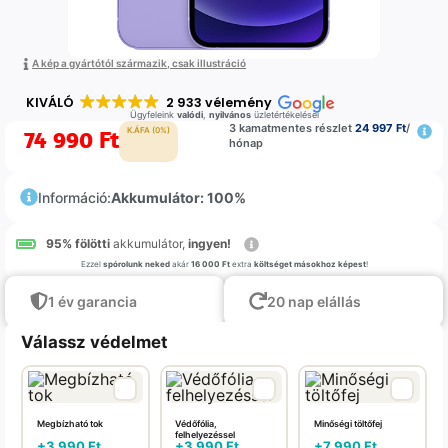
A kép a gyártótól származik, csak illustráció
KIVÁLÓ
2 933 vélemény
Ügyfeleink
valódi
,
nyilvános
üzletértékelései
3 kamatmentes részlet
24 997 Ft
/
74 990
Ft
K.ÁFA (0%)
hónap
Információ:
Akkumulátor: 100%
95% fölötti
akkumulátor,
ingyen!
Ezzel
spórolunk neked
akár
16 000 Ft
extra
költséget másokhoz képest
!
1 év garancia
20 nap elállás
Válassz védelmet
Megbízható tok
Védőfólia,
Minőségi töltőfej
felhelyezéssel
+
3 990
Ft
+
3 990
Ft
+
7 990
Ft