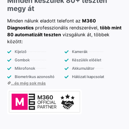
Minden készülék 80+ teszten
megy át
Minden nálunk eladott telefont az
M360
Diagnostics
professzionális rendszerével,
több mint
80 automatizált teszten
vizsgálunk át, többek
között:
Kijelző
Kamerák
Gombok
Készülék előélet
Mikrofonok
Akkumulátor
Biometrikus azonosító
Hálózati kapcsolat
...és még sok más