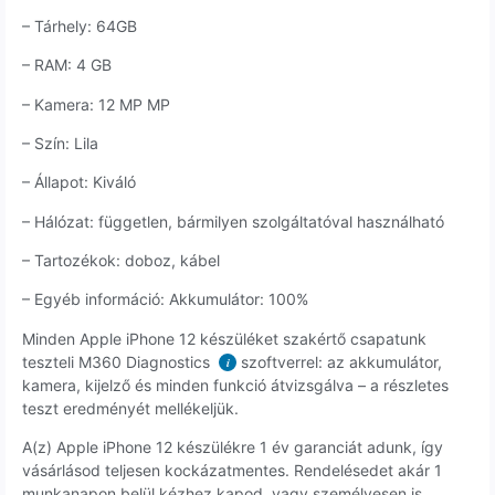
– Tárhely: 64GB
– RAM: 4 GB
– Kamera: 12 MP MP
– Szín: Lila
– Állapot: Kiváló
– Hálózat: független, bármilyen szolgáltatóval használható
– Tartozékok: doboz, kábel
– Egyéb információ: Akkumulátor: 100%
Minden Apple iPhone 12 készüléket szakértő csapatunk
teszteli M360 Diagnostics
szoftverrel: az akkumulátor,
i
kamera, kijelző és minden funkció átvizsgálva – a részletes
teszt eredményét mellékeljük.
A(z) Apple iPhone 12 készülékre 1 év garanciát adunk, így
vásárlásod teljesen kockázatmentes. Rendelésedet akár 1
munkanapon belül kézhez kapod, vagy személyesen is