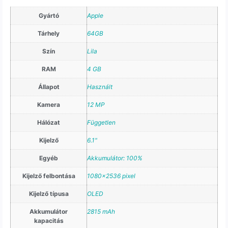
Gyártó
Apple
Tárhely
64GB
Szín
Lila
RAM
4 GB
Állapot
Használt
Kamera
12 MP
Hálózat
Független
Kijelző
6.1"
Egyéb
Akkumulátor: 100%
Kijelző felbontása
1080×2536 pixel
Kijelző típusa
OLED
Akkumulátor
2815 mAh
kapacitás