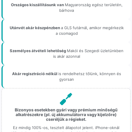
Országos kiszállításunk van
Magyarország egész területén,
bárhova
Utánvét akár készpénzben
a GLS futárnál, amikor megérkezik
a csomagod
Személyes átvételi lehetőség
Makói és Szegedi üzletünkben
is akár azonnal
Akár regisztráció nélkül
is rendelhetsz tőlünk, könnyen és
gyorsan
Bizonyos esetekben gyári vagy prémium minőségű
alkatrészekre (pl. új akkumulátorra vagy kijelzőre)
cseréljük a régieket.
Ez mindig 100%-os, tesztelt állapotot jelent. iPhone-oknál