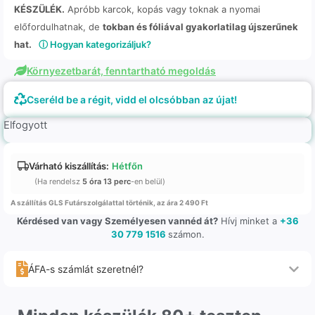
KÉSZÜLÉK.
Apróbb karcok, kopás vagy toknak a nyomai
előfordulhatnak, de
tokban és fóliával gyakorlatilag újszerűnek
hat.
ⓘ Hogyan kategorizáljuk?
Környezetbarát, fenntartható megoldás
Cseréld be a régit, vidd el olcsóbban az újat!
Elfogyott
Várható kiszállítás:
Hétfőn
(Ha rendelsz
5 óra 13 perc
-en belül)
A szállítás GLS Futárszolgálattal történik, az ára 2 490 Ft
Kérdésed van vagy Személyesen vannéd át?
Hívj minket a
+36
30 779 1516
számon.
ÁFA-s számlát szeretnél?