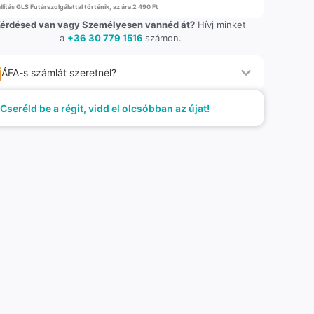
llítás GLS Futárszolgálattal történik, az ára 2 490 Ft
érdésed van vagy Személyesen vannéd át?
Hívj minket
a
+36 30 779 1516
számon.
ÁFA-s számlát szeretnél?
Cseréld be a régit, vidd el olcsóbban az újat!