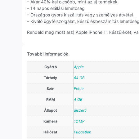
– Akár 40%-kal olcsóbb, mint az új termékek
– 14 napos elállási lehetőség
– Országos gyors kiszállítás vagy személyes átvétel
– Kiváló ügyfélszolgálat, készülékbeszámítás lehetősé
Rendeld meg most a(z) Apple iPhone 11 készüléket, vag
További információk
Gyártó
Apple
Tárhely
64 GB
Szín
Fehér
RAM
4 GB
Állapot
újszerű
Kamera
12 MP
Hálózat
Független