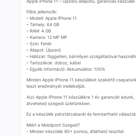
Apple iPhone 11 – Újszerű állapotú, garanciás készülék 
Főbb jellemzők:
– Modell: Apple iPhone 11
– Tárhely: 64 GB
– RAM: 4 GB
– Kamera: 12 MP MP
– Szín: Fehér
– Állapot: Újszerű
– Hálózat: független, bármilyen szolgáltatóval használ
– Tartozékok: doboz, kábel
– Egyéb információ: Akkumulátor: 100%
Minden Apple iPhone 11 készüléket szakértő csapatun
teszt eredményét mellékeljük.
A(z) Apple iPhone 11 készülékre 1 év garanciát adunk
átveheted szegedi üzletünkben.
Ez a készülék pénztárcabarát és fenntartható választás
Miért a Mobilpont Szeged?
– Minden készülék 80+ pontos, átlátható teszttel