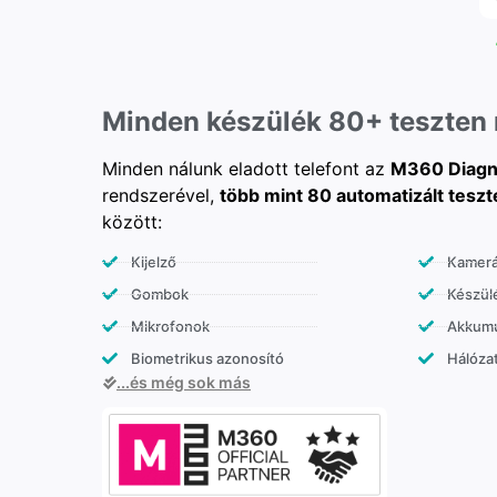
Minden készülék 80+ teszten
Minden nálunk eladott telefont az
M360 Diagn
rendszerével,
több mint 80 automatizált teszt
között:
Kijelző
Kamer
Gombok
Készülé
Mikrofonok
Akkumu
Biometrikus azonosító
Hálózat
...és még sok más