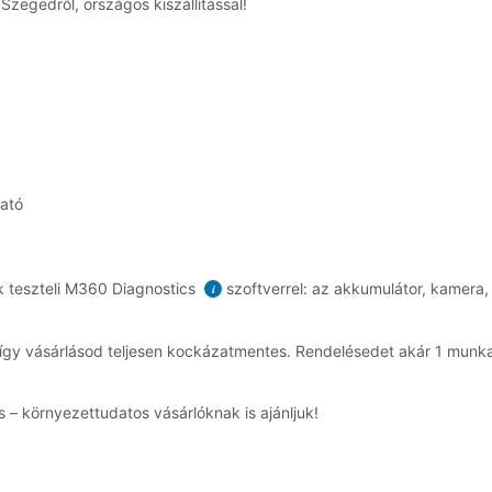
Szegedről, országos kiszállítással!
ható
k teszteli M360 Diagnostics
szoftverrel: az akkumulátor, kamera, 
i
, így vásárlásod teljesen kockázatmentes. Rendelésedet akár 1 mun
 – környezettudatos vásárlóknak is ajánljuk!