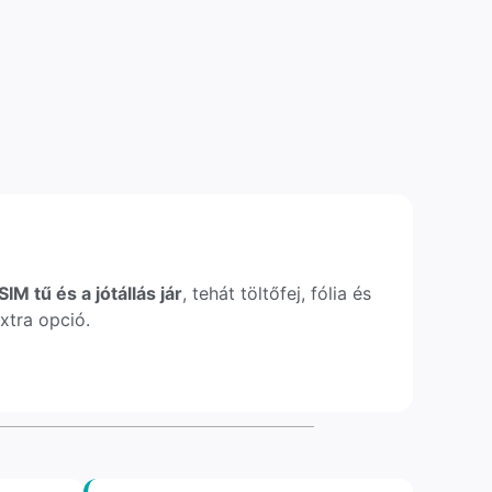
IM tű és a jótállás jár
, tehát töltőfej, fólia és
xtra opció.