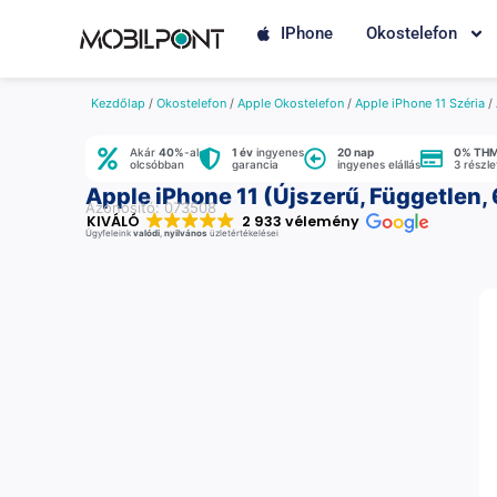
IPhone
Okostelefon
Kezdőlap
/
Okostelefon
/
Apple Okostelefon
/
Apple iPhone 11 Széria
/
Akár
40%
-al
1 év
ingyenes
20 nap
0% TH
olcsóbban
garancia
ingyenes elállás
3 részl
Apple iPhone 11 (Újszerű, Független,
Azonosító: 073508
KIVÁLÓ
2 933 vélemény
Ügyfeleink
valódi
,
nyilvános
üzletértékelései