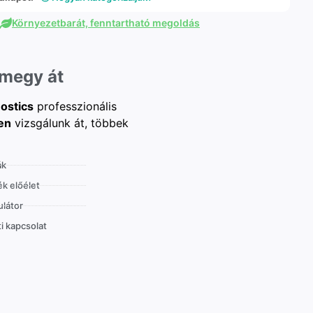
Környezetbarát, fenntartható megoldás
 megy át
ostics
professzionális
en
vizsgálunk át, többek
ák
k előélet
látor
i kapcsolat