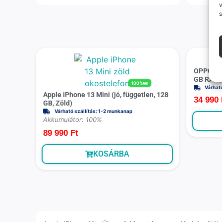
v
s
OPPO A57s
GB RAM, 
100%
Várhat
Apple iPhone 13 Mini (jó, független, 128
34 990
GB, Zöld)
Várható szállítás: 1-2 munkanap
Akkumulátor: 100%
89 990
Ft
KOSÁRBA