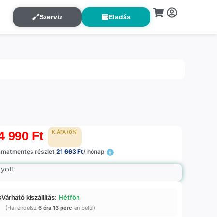
Szerviz
Eladás
4 990
Ft
K.ÁFA (0%)
amatmentes részlet
21 663 Ft
/ hónap
gyott
Várható kiszállítás:
Hétfőn
(Ha rendelsz
6 óra 13 perc
-en belül)