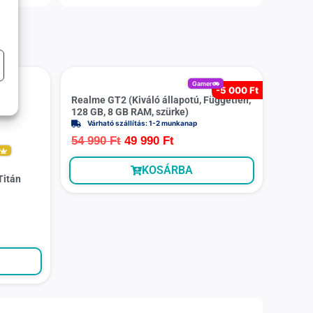
Gamer
-
5 000 Ft
Realme GT2 (Kiváló állapotú, Független,
128 GB, 8 GB RAM, szürke)
Várható szállítás: 1-2 munkanap
54 990
Ft
49 990
Ft
m
KOSÁRBA
Titán