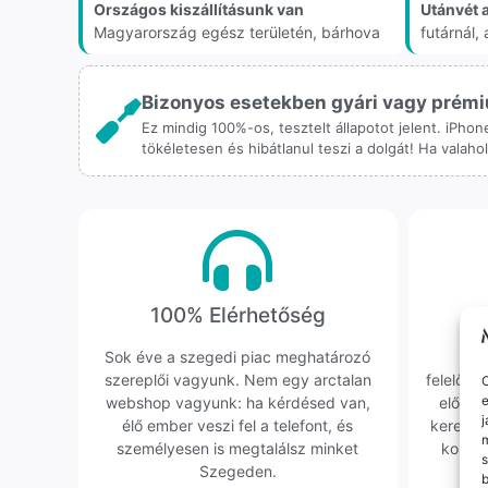
Országos kiszállításunk van
Utánvét 
Magyarország egész területén, bárhova
futárnál
Bizonyos esetekben gyári vagy prémiu
Ez mindig 100%-os, tesztelt állapotot jelent. iPho
tökéletesen és hibátlanul teszi a dolgát! Ha valah
100% Elérhetőség
K
Sok éve a szegedi piac meghatározó
Hi
szereplői vagyunk. Nem egy arctalan
felelőssé
O
e
webshop vagyunk: ha kérdésed van,
előfor
j
élő ember veszi fel a telefont, és
keresün
m
személyesen is megtalálsz minket
kollég
s
Szegeden.