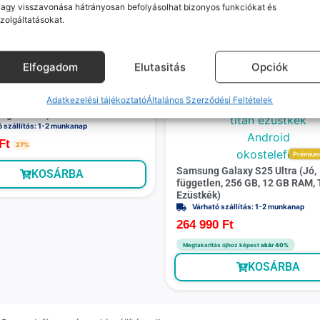
agy visszavonása hátrányosan befolyásolhat bizonyos funkciókat és
zolgáltatásokat.
Mások ezeket is megnézték
Elfogadom
Elutasitás
Opciók
Adatkezelési tájékoztató
Általános Szerződési Feltételek
 (kiváló , független, 64 GB, 4
Égszínkék)
ó szállítás: 1-2 munkanap
Ft
27%
Prémiu
Samsung Galaxy S25 Ultra (Jó,
KOSÁRBA
független, 256 GB, 12 GB RAM, 
Ezüstkék)
Várható szállítás: 1-2 munkanap
264 990
Ft
Megtakarítás újhoz képest
akár 40%
KOSÁRBA