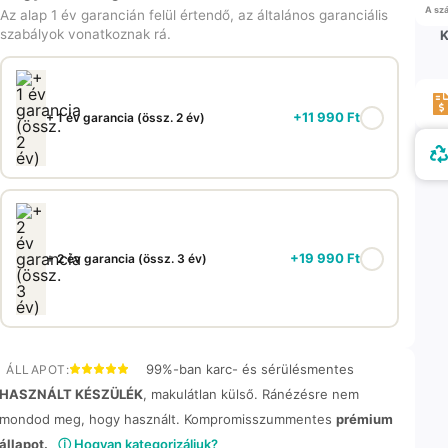
A szá
Az alap 1 év garancián felül értendő, az általános garanciális
szabályok vonatkoznak rá.
K
+
11 990
Ft
+ 1 év garancia (össz. 2 év)
+
19 990
Ft
+ 2 év garancia (össz. 3 év)
99%-ban karc- és sérülésmentes
ÁLLAPOT:
HASZNÁLT KÉSZÜLÉK
, makulátlan külső. Ránézésre nem
mondod meg, hogy használt. Kompromisszummentes
prémium
állapot.
ⓘ Hogyan kategorizáljuk?