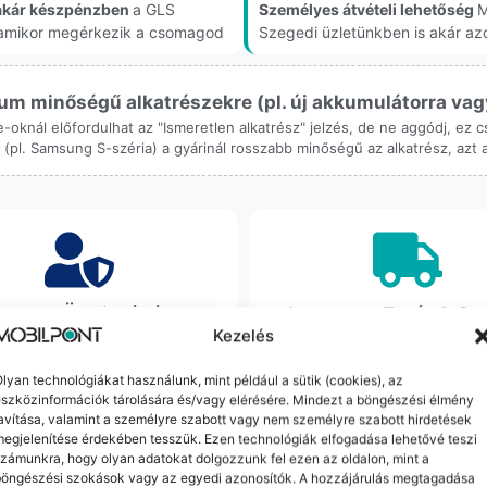
akár készpénzben
a GLS
Személyes átvételi lehetőség
M
, amikor megérkezik a csomagod
Szegedi üzletünkben is akár az
m minőségű alkatrészekre (pl. új akkumulátorra vagy k
ne-oknál előfordulhat az "Ismeretlen alkatrész" jelzés, de ne aggódj, ez
ol (pl. Samsung S-széria) a gyárinál rosszabb minőségű az alkatrész, azt
orrekt Ügyintézés
Ingyenes Futár & Sz
Kezelés
bázni emberi dolog, de a
Ha messze laksz, mi megy
gvállalás nálunk alap. Ha ritkán
készülékért. Garanciális pr
lyan technológiákat használunk, mint például a sütik (cookies), az
szközinformációk tárolására és/vagy elérésére. Mindezt a böngészési élmény
dul egy hiba, nem kifogásokat
esetén küldjük a futárt, beviz
avítása, valamint a személyre szabott vagy nem személyre szabott hirdetések
k, hanem megoldást. Szakértő
telefont, és javítva vagy cs
egjelenítése érdekében tesszük. Ezen technológiák elfogadása lehetővé teszi
áink azonnal kézbe veszik az
küldjük vissza – neked ez 
zámunkra, hogy olyan adatokat dolgozzunk fel ezen az oldalon, mint a
ügyedet.
költséggel jár.
böngészési szokások vagy az egyedi azonosítók. A hozzájárulás megtagadása