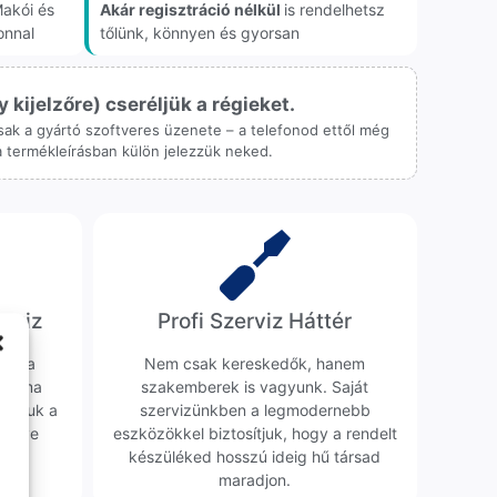
akói és
Akár regisztráció nélkül
is rendelhetsz
onnal
tőlünk, könnyen és gyorsan
ijelzőre) cseréljük a régieket.
 csak a gyártó szoftveres üzenete – a telefonod ettől még
 a termékleírásban külön jelezzük neked.
erviz
Profi Szerviz Háttér
ünk a
Nem csak kereskedők, hanem
obléma
szakemberek is vagyunk. Saját
sgáljuk a
szervizünkben a legmodernebb
erélve
eszközökkel biztosítjuk, hogy a rendelt
0 Ft
készüléked hosszú ideig hű társad
maradjon.