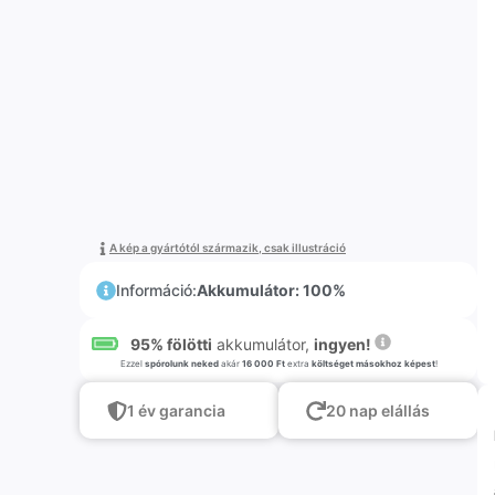
A kép a gyártótól származik, csak illustráció
Információ:
Akkumulátor: 100%
95% fölötti
akkumulátor,
ingyen!
Ezzel
spórolunk neked
akár
16 000 Ft
extra
költséget másokhoz képest
!
1 év garancia
20 nap elállás