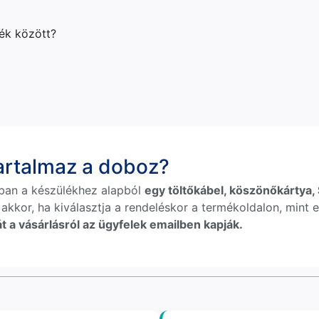
lék között?
tartalmaz a doboz?
ban a készülékhez alapból
egy töltőkábel, köszönőkártya, S
 akkor, ha kiválasztja a rendeléskor a termékoldalon, mint e
t a vásárlásról az ügyfelek emailben kapják.