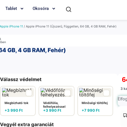
Tablet
Okosóra
Apple iPhone 11
/ Apple iPhone 11 (Újszerű, Független, 64 GB, 4 GB RAM, Fehér)
M
,
etben
 64 GB, 4 GB RAM, Fehér)
6
Válassz védelmet
3 k
Elfo
Megbízható tok
Védőfólia,
Minőségi töltőfej
felhelyezéssel
+
3 990
Ft
+
3 990
Ft
+
7 990
Ft
Vegyél extra garanciát