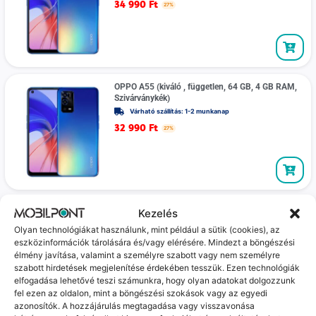
34 990
Ft
27%
OPPO A55 (kiváló , független, 64 GB, 4 GB RAM,
Szivárványkék)
Várható szállítás: 1-2 munkanap
32 990
Ft
27%
OPPO A55 (Újszerű, független, 64 GB, 4 GB RAM,
Kezelés
Csillagos fekete)
Olyan technológiákat használunk, mint például a sütik (cookies), az
Várható szállítás: 1-2 munkanap
eszközinformációk tárolására és/vagy elérésére. Mindezt a böngészési
32 990
Ft
27%
élmény javítása, valamint a személyre szabott vagy nem személyre
szabott hirdetések megjelenítése érdekében tesszük. Ezen technológiák
elfogadása lehetővé teszi számunkra, hogy olyan adatokat dolgozzunk
fel ezen az oldalon, mint a böngészési szokások vagy az egyedi
azonosítók. A hozzájárulás megtagadása vagy visszavonása