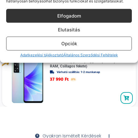
hátrányosan befolyásolhat bizonyos funkciókat és szolgáltatásokat.
OPPO A57s (kiváló , független, 64 GB, 4 GB RAM,
Égszínkék)
Elfogadom
Várható szállítás: 1-2 munkanap
34 990
Ft
27%
Elutasitás
Opciók
Adatkezelési tájékoztató
Általános Szerződési Feltételek
OPPO A57s (újszerű , független, 64 GB, 4 GB
RAM, Csillagos fekete)
Várható szállítás: 1-2 munkanap
37 990
Ft
27%
Gyakran Ismételt Kérdések