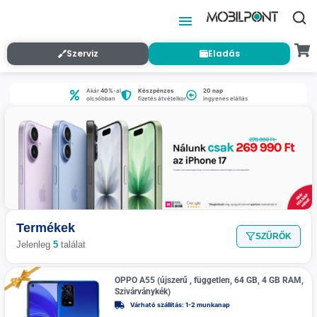
Szerviz
Eladás
Akár
40%
-al
Készpénzes
20 nap
olcsóbban
fizetés átvételkor
ingyenes elállás
Termékek
SZŰRŐK
Jelenleg
5
találat
OPPO A55 (újszerű , független, 64 GB, 4 GB RAM,
Szivárványkék)
Várható szállítás: 1-2 munkanap