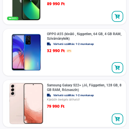
89 990
Ft
100%
OPPO A55 (kiváló , független, 64 GB, 4 GB RAM,
Szivárványkék)
Várható szállítás: 1-2 munkanap
32 990
Ft
27%
Samsung Galaxy S22+ (Jó, Független, 128 GB, 8
GB RAM, Rózsaszín)
Várható szállítás: 1-2 munkanap
Kijelzőn beégés látható!
79 990
Ft