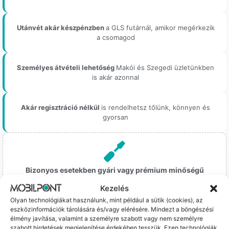
Utánvét akár készpénzben
a GLS futárnál, amikor megérkezik
a csomagod
Személyes átvételi lehetőség
Makói és Szegedi üzletünkben
is akár azonnal
Akár regisztráció nélkül
is rendelhetsz tőlünk, könnyen és
gyorsan
Bizonyos esetekben gyári vagy prémium minőségű
alkatrészekre (pl. új akkumulátorra vagy kijelzőre)
cseréljük a régieket.
Kezelés
Olyan technológiákat használunk, mint például a sütik (cookies), az
Ez mindig 100%-os, tesztelt állapotot jelent. iPhone-oknál
eszközinformációk tárolására és/vagy elérésére. Mindezt a böngészési
előfordulhat az "Ismeretlen alkatrész" jelzés, de ne aggódj, ez
élmény javítása, valamint a személyre szabott vagy nem személyre
csak a gyártó szoftveres üzenete – a telefonod ettől még
szabott hirdetések megjelenítése érdekében tesszük. Ezen technológiák