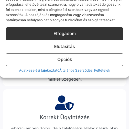
tökéletesen és hibátlanul teszi a dolgát! Ha valahol (pl. Samsung
elfogadása lehetővé teszi számunkra, hogy olyan adatokat dolgozzunk
S-széria) a gyárinál rosszabb minőségű az alkatrész, azt a
fel ezen az oldalon, mint a böngészési szokások vagy az egyedi
termékleírásban külön jelezzük neked.
azonosítók. A hozzájárulás megtagadása vagy visszavonása
hátrányosan befolyásolhat bizonyos funkciókat és szolgáltatásokat.
Elfogadom
Elutasitás
100% Elérhetőség
Opciók
Sok éve a szegedi piac meghatározó szereplői vagyunk.
Nem egy arctalan webshop vagyunk: ha kérdésed van, élő
Adatkezelési tájékoztató
Általános Szerződési Feltételek
ember veszi fel a telefont, és személyesen is megtalálsz
minket Szegeden.
Korrekt Ügyintézés
Hibázni emberi dolog, de a felelősségvállalás nálunk alap.