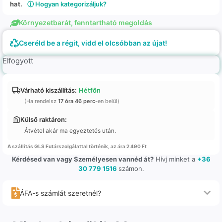
hat.
ⓘ Hogyan kategorizáljuk?
Környezetbarát, fenntartható megoldás
Cseréld be a régit, vidd el olcsóbban az újat!
Elfogyott
Várható kiszállítás:
Hétfőn
(Ha rendelsz
17 óra 46 perc
-en belül)
Külső raktáron:
Átvétel akár ma egyeztetés után.
A szállítás GLS Futárszolgálattal történik, az ára 2 490 Ft
Kérdésed van vagy Személyesen vannéd át?
Hívj minket a
+36
30 779 1516
számon.
ÁFA-s számlát szeretnél?