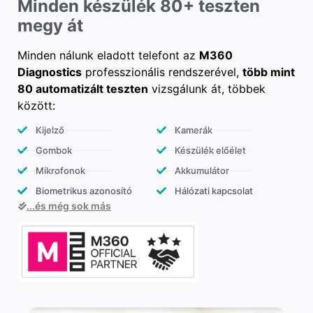
Minden készülék 80+ teszten
megy át
Minden nálunk eladott telefont az
M360
Diagnostics
professzionális rendszerével,
több mint
80 automatizált teszten
vizsgálunk át, többek
között:
Kijelző
Kamerák
Gombok
Készülék előélet
Mikrofonok
Akkumulátor
Biometrikus azonosító
Hálózati kapcsolat
...és még sok más