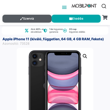
Szerviz
Eladás
Akár
40%
-al
1 év
ingyenes
20 nap
olcsóbban
garancia
ingyenes elállás
Apple iPhone 11 (kiváló, független, 64 GB, 4 GB RAM, Fekete)
Azonosító: 73528