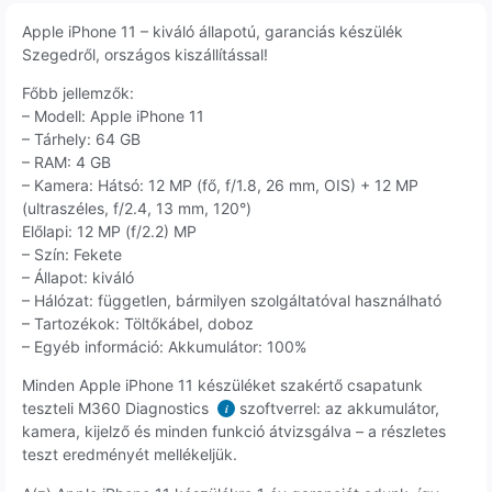
Apple iPhone 11 – kiváló állapotú, garanciás készülék
Szegedről, országos kiszállítással!
Főbb jellemzők:
– Modell: Apple iPhone 11
– Tárhely: 64 GB
– RAM: 4 GB
– Kamera: Hátsó: 12 MP (fő, f/1.8, 26 mm, OIS) + 12 MP
(ultraszéles, f/2.4, 13 mm, 120°)
Előlapi: 12 MP (f/2.2) MP
– Szín: Fekete
– Állapot: kiváló
– Hálózat: független, bármilyen szolgáltatóval használható
– Tartozékok: Töltőkábel, doboz
– Egyéb információ: Akkumulátor: 100%
Minden Apple iPhone 11 készüléket szakértő csapatunk
teszteli M360 Diagnostics
szoftverrel: az akkumulátor,
i
kamera, kijelző és minden funkció átvizsgálva – a részletes
teszt eredményét mellékeljük.