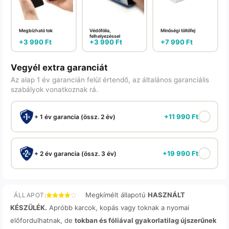
Megbízható tok
Védőfólia,
Minőségi töltőfej
felhelyezéssel
+
3 990
Ft
+
3 990
Ft
+
7 990
Ft
Vegyél extra garanciát
Az alap 1 év garancián felül értendő, az általános garanciális
szabályok vonatkoznak rá.
+
11 990
Ft
+ 1 év garancia (össz. 2 év)
+
19 990
Ft
+ 2 év garancia (össz. 3 év)
Megkímélt állapotú
HASZNÁLT
ÁLLAPOT:
KÉSZÜLÉK.
Apróbb karcok, kopás vagy toknak a nyomai
előfordulhatnak, de
tokban és fóliával gyakorlatilag újszerűnek