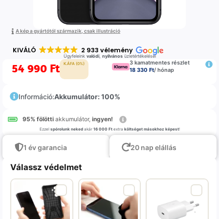
A kép a gyártótól származik, csak illustráció
KIVÁLÓ
2 933 vélemény
Ügyfeleink
valódi
,
nyilvános
üzletértékelései
3 kamatmentes részlet
54 990
Ft
K.ÁFA (0%)
18 330 Ft
/ hónap
Információ:
Akkumulátor: 100%
95% fölötti
akkumulátor,
ingyen!
Ezzel
spórolunk neked
akár
16 000 Ft
extra
költséget másokhoz képest
!
1 év garancia
20 nap elállás
Válassz védelmet