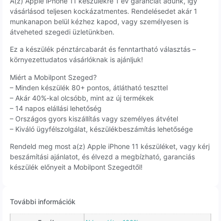
A(z) Apple iPhone 11 készülékre 1 év garanciát adunk, így
vásárlásod teljesen kockázatmentes. Rendelésedet akár 1
munkanapon belül kézhez kapod, vagy személyesen is
átveheted szegedi üzletünkben.
Ez a készülék pénztárcabarát és fenntartható választás –
környezettudatos vásárlóknak is ajánljuk!
Miért a Mobilpont Szeged?
– Minden készülék 80+ pontos, átlátható teszttel
– Akár 40%-kal olcsóbb, mint az új termékek
– 14 napos elállási lehetőség
– Országos gyors kiszállítás vagy személyes átvétel
– Kiváló ügyfélszolgálat, készülékbeszámítás lehetősége
Rendeld meg most a(z) Apple iPhone 11 készüléket, vagy kérj
beszámítási ajánlatot, és élvezd a megbízható, garanciás
készülék előnyeit a Mobilpont Szegedtől!
További információk