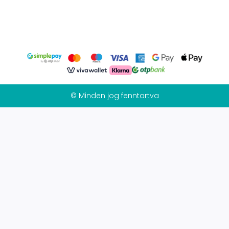
© Minden jog fenntartva