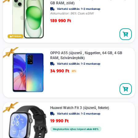
GB RAM, zöld)
Várható szállítás: 1-2 munkanap
Akkumulátor: 96% Csak eSIM!
189 990
Ft
Prémium
OPPO A55 (újszerű , független, 64 GB, 4 GB
RAM, Szivárványkék)
Várható szállítás: 1-2 munkanap
34 990
Ft
27%
Huawei Watch Fit 3 (újszerű, fekete)
Várható szállítás: 1-2 munkanap
19 990
Ft
Megtakarítás újhoz képest
akár 40%