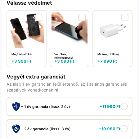
Válassz védelmet
Megbízható tok
Védőfólia,
Minőségi töltőfej
felhelyezéssel
+
3 990
Ft
+
3 990
Ft
+
7 990
Ft
Vegyél extra garanciát
Az alap 1 év garancián felül értendő, az általános garanciális
szabályok vonatkoznak rá.
+
11 990
Ft
+ 1 év garancia (össz. 2 év)
+
19 990
Ft
+ 2 év garancia (össz. 3 év)