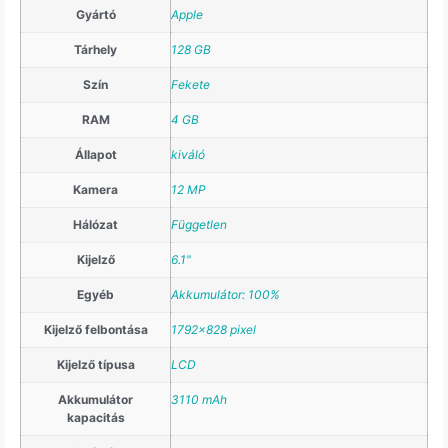
Gyártó
Apple
Tárhely
128 GB
Szín
Fekete
RAM
4 GB
Állapot
kiváló
Kamera
12 MP
Hálózat
Független
Kijelző
6.1"
Egyéb
Akkumulátor: 100%
Kijelző felbontása
1792×828 pixel
Kijelző típusa
LCD
Akkumulátor
3110 mAh
kapacitás