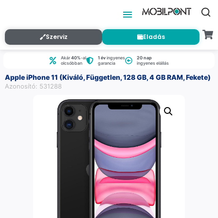
Szerviz
Eladás
Akár
40%
-al
1 év
ingyenes
20 nap
olcsóbban
garancia
ingyenes elállás
Apple iPhone 11 (Kiváló, Független, 128 GB, 4 GB RAM, Fekete)
Azonosító: 531288