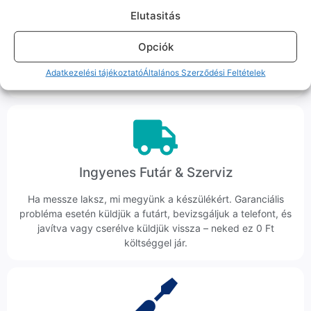
Korrekt Ügyintézés
Elutasitás
Hibázni emberi dolog, de a felelősségvállalás nálunk alap.
Opciók
Ha ritkán előfordul egy hiba, nem kifogásokat keresünk,
hanem megoldást. Szakértő kollégáink azonnal kézbe
Adatkezelési tájékoztató
Általános Szerződési Feltételek
veszik az ügyedet.
Ingyenes Futár & Szerviz
Ha messze laksz, mi megyünk a készülékért. Garanciális
probléma esetén küldjük a futárt, bevizsgáljuk a telefont, és
javítva vagy cserélve küldjük vissza – neked ez 0 Ft
költséggel jár.