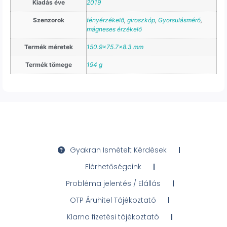
Kiadás éve
2019
Szenzorok
fényérzékelő
,
giroszkóp
,
Gyorsulásmérő
,
mágneses érzékelő
Termék méretek
150.9×75.7×8.3 mm
Termék tömege
194 g
Gyakran Ismételt Kérdések
Elérhetőségeink
Probléma jelentés / Elállás
OTP Áruhitel Tájékoztató
Klarna fizetési tájékoztató