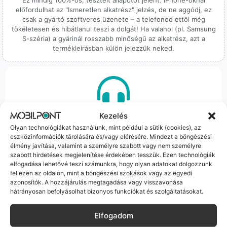
előfordulhat az "Ismeretlen alkatrész" jelzés, de ne aggódj, ez
csak a gyártó szoftveres üzenete – a telefonod ettől még
tökéletesen és hibátlanul teszi a dolgát! Ha valahol (pl. Samsung
S-széria) a gyárinál rosszabb minőségű az alkatrész, azt a
termékleírásban külön jelezzük neked.
100% Elérhetőség
Kezelés
Olyan technológiákat használunk, mint például a sütik (cookies), az
Sok éve a szegedi piac meghatározó szereplői vagyunk.
eszközinformációk tárolására és/vagy elérésére. Mindezt a böngészési
Nem egy arctalan webshop vagyunk: ha kérdésed van, élő
élmény javítása, valamint a személyre szabott vagy nem személyre
szabott hirdetések megjelenítése érdekében tesszük. Ezen technológiák
ember veszi fel a telefont, és személyesen is megtalálsz
elfogadása lehetővé teszi számunkra, hogy olyan adatokat dolgozzunk
minket Szegeden.
fel ezen az oldalon, mint a böngészési szokások vagy az egyedi
azonosítók. A hozzájárulás megtagadása vagy visszavonása
hátrányosan befolyásolhat bizonyos funkciókat és szolgáltatásokat.
Elfogadom