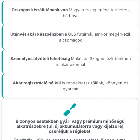
Országos kiszállításunk van
Magyarország egész területén,
bárhova
Utánvét akár készpénzben
a GLS futárnál, amikor megérkezik
a csomagod
Személyes átvételi lehetőség
Makói és Szegedi üzletünkben
is akár azonnal
Akár regisztráció nélkül
is rendelhetsz tőlünk, könnyen és
gyorsan
Bizonyos esetekben gyári vagy prémium minőségű
alkatrészekre (pl. új akkumulátorra vagy kijelzőre)
cseréljük a régieket.
Ez mindig 100%-os, tesztelt állapotot jelent. iPhone-oknál