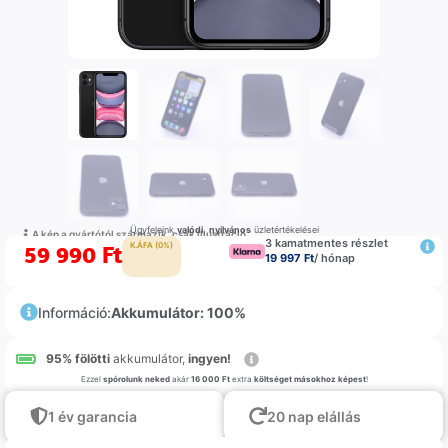
Ügyfeleink
valódi
,
nyilvános
üzletértékelései
A kép a gyártótól származik, csak illustráció
3 kamatmentes részlet
59 990
Ft
K.ÁFA (0%)
19 997 Ft
/ hónap
Információ:
Akkumulátor: 100%
95% fölötti
akkumulátor,
ingyen!
Ezzel
spórolunk neked
akár
16 000 Ft
extra
költséget másokhoz képest
!
1 év garancia
20 nap elállás