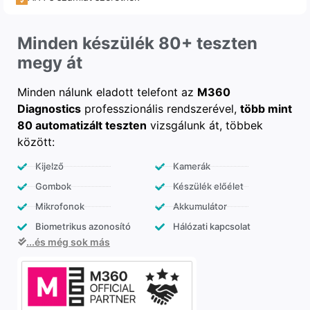
Minden készülék 80+ teszten
megy át
Minden nálunk eladott telefont az
M360
Diagnostics
professzionális rendszerével,
több mint
80 automatizált teszten
vizsgálunk át, többek
között:
Kijelző
Kamerák
Gombok
Készülék előélet
Mikrofonok
Akkumulátor
Biometrikus azonosító
Hálózati kapcsolat
...és még sok más