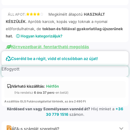
Megkímélt állapotú
HASZNÁLT
ÁLLAPOT:
KÉSZÜLÉK.
Apróbb karcok, kopás vagy toknak a nyomai
előfordulhatnak, de
tokban és fóliával gyakorlatilag újszerűnek
hat.
ⓘ Hogyan kategorizáljuk?
Környezetbarát, fenntartható megoldás
Cseréld be a régit, vidd el olcsóbban az újat!
Elfogyott
Várható kiszállítás:
Hétfőn
(Ha rendelsz
6 óra 37 perc
-en belül)
A szállítás GLS Futárszolgálattal történik, az ára 2 490 Ft
Kérdésed van vagy Személyesen vannéd át?
Hívj minket a
+36
30 779 1516
számon.
ÁFA-s számlát szeretnél?