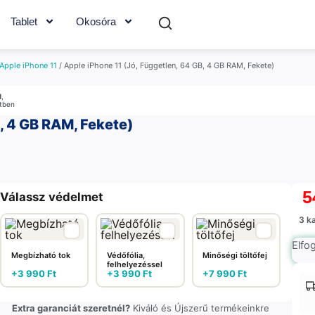
Tablet
Okosóra
Apple iPhone 11
/ Apple iPhone 11 (Jó, Független, 64 GB, 4 GB RAM, Fekete)
M
,
etben
, 4 GB RAM, Fekete)
5
Válassz védelmet
3 k
Elfo
Megbízható tok
Védőfólia,
Minőségi töltőfej
felhelyezéssel
+
3 990
Ft
+
3 990
Ft
+
7 990
Ft
Extra garanciát szeretnél?
Kiváló és Újszerű termékeinkre