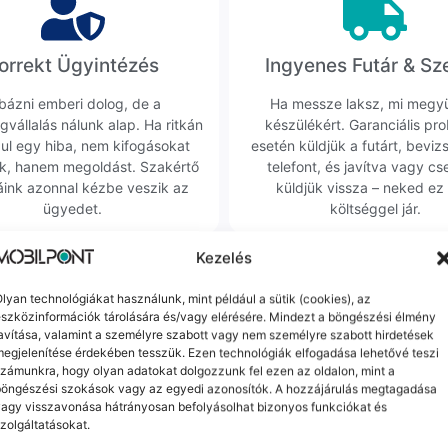
orrekt Ügyintézés
Ingyenes Futár & Sz
bázni emberi dolog, de a
Ha messze laksz, mi megy
gvállalás nálunk alap. Ha ritkán
készülékért. Garanciális pr
dul egy hiba, nem kifogásokat
esetén küldjük a futárt, beviz
k, hanem megoldást. Szakértő
telefont, és javítva vagy cs
áink azonnal kézbe veszik az
küldjük vissza – neked ez 
ügyedet.
költséggel jár.
Kezelés
Mások ezeket is megnézték
lyan technológiákat használunk, mint például a sütik (cookies), az
szközinformációk tárolására és/vagy elérésére. Mindezt a böngészési élmény
avítása, valamint a személyre szabott vagy nem személyre szabott hirdetések
egjelenítése érdekében tesszük. Ezen technológiák elfogadása lehetővé teszi
OPPO A55 (kiváló , független,
zámunkra, hogy olyan adatokat dolgozzunk fel ezen az oldalon, mint a
100%
4 GB RAM, Szivárványkék)
böngészési szokások vagy az egyedi azonosítók. A hozzájárulás megtagadása
Prémium
Várható szállítás: 1-2 munkanap
agy visszavonása hátrányosan befolyásolhat bizonyos funkciókat és
hone 14 Pro Max (jó,
32 990
Ft
zolgáltatásokat.
27%
n, 128 GB, 6 GB RAM, Lila)
ó szállítás: 1-2 munkanap