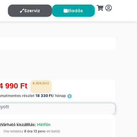
Szerviz
Eladás
4 990
Ft
K.ÁFA (0%)
amatmentes részlet
18 330 Ft
/ hónap
gyott
Várható kiszállítás:
Hétfőn
(Ha rendelsz
8 óra 13 perc
-en belül)