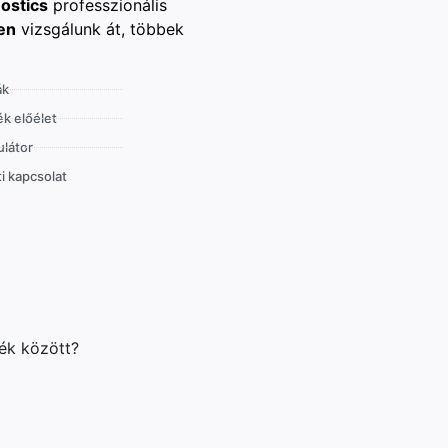
ostics
professzionális
en
vizsgálunk át, többek
ák
k előélet
látor
i kapcsolat
lék között?