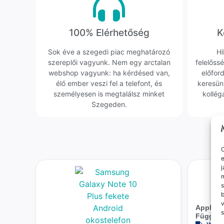
100% Elérhetőség
K
Sok éve a szegedi piac meghatározó
Hi
szereplői vagyunk. Nem egy arctalan
felelőssé
webshop vagyunk: ha kérdésed van,
előfor
élő ember veszi fel a telefont, és
keresün
személyesen is megtalálsz minket
kollég
Szegeden.
O
e
j
m
s
v
Apple iP
s
Függetle
Várhat