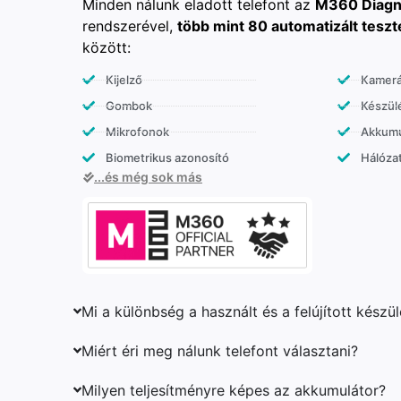
Minden nálunk eladott telefont az
M360 Diagn
rendszerével,
több mint 80 automatizált teszt
között:
Kijelző
Kamer
Gombok
Készülé
Mikrofonok
Akkumu
Biometrikus azonosító
Hálózat
...és még sok más
Mi a különbség a használt és a felújított készü
Miért éri meg nálunk telefont választani?
Milyen teljesítményre képes az akkumulátor?