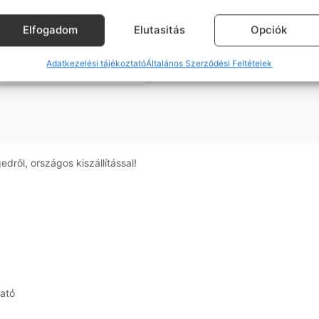
tor: 100%, Csak eSIM!
KOSÁRBA
Elfogadom
Elutasitás
Opciók
0
Ft
KOSÁRBA
Adatkezelési tájékoztató
Általános Szerződési Feltételek
dről, országos kiszállítással!
ható