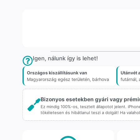
Igen, nálunk így is lehet!
Országos kiszállításunk van
Utánvét 
Magyarország egész területén, bárhova
futárnál
Bizonyos esetekben gyári vagy prémiu
Ez mindig 100%-os, tesztelt állapotot jelent. iPho
tökéletesen és hibátlanul teszi a dolgát! Ha valah