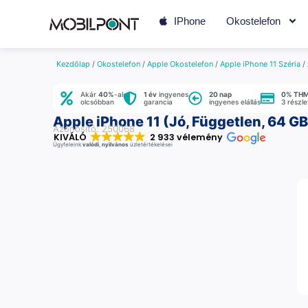
IPhone
Okostelefon
Kezdőlap
/
Okostelefon
/
Apple Okostelefon
/
Apple iPhone 11 Széria
/
Akár
40%
-al
1 év
ingyenes
20 nap
0% TH
olcsóbban
garancia
ingyenes elállás
3 részl
Apple iPhone 11 (Jó, Független, 64 GB
Azonosító: 250068
KIVÁLÓ
2 933 vélemény
Ügyfeleink
valódi
,
nyilvános
üzletértékelései