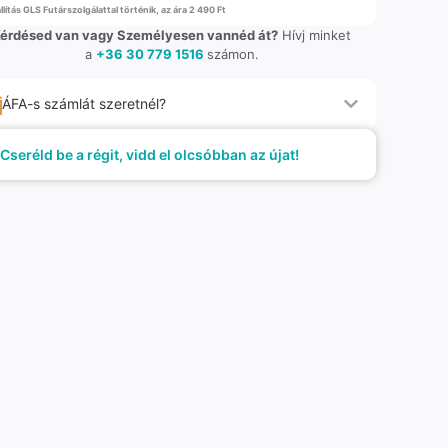
llítás GLS Futárszolgálattal történik, az ára 2 490 Ft
érdésed van vagy Személyesen vannéd át?
Hívj minket
a
+36 30 779 1516
számon.
ÁFA-s számlát szeretnél?
Cseréld be a régit, vidd el olcsóbban az újat!