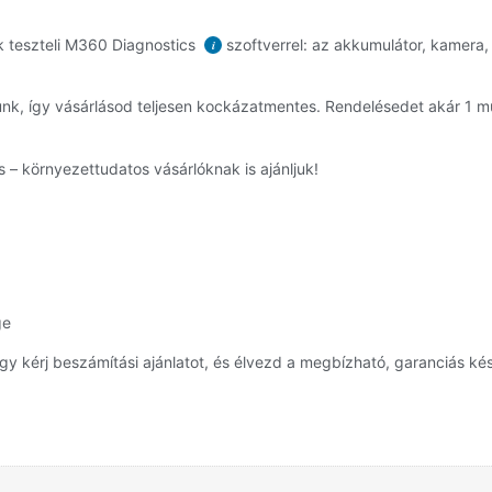
k teszteli M360 Diagnostics
szoftverrel: az akkumulátor, kamera, 
i
unk, így vásárlásod teljesen kockázatmentes. Rendelésedet akár 1
 – környezettudatos vásárlóknak is ajánljuk!
ge
y kérj beszámítási ajánlatot, és élvezd a megbízható, garanciás kés