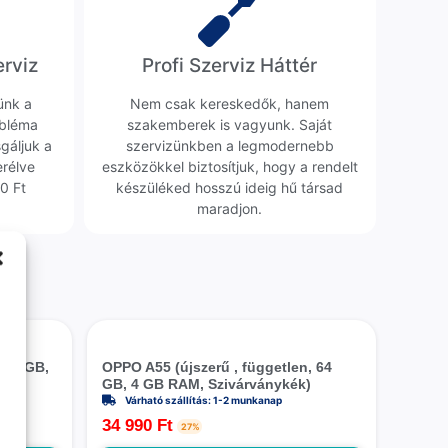
erviz
Profi Szerviz Háttér
ünk a
Nem csak kereskedők, hanem
obléma
szakemberek is vagyunk. Saját
sgáljuk a
szervizünkben a legmodernebb
erélve
eszközökkel biztosítjuk, hogy a rendelt
0 Ft
készüléked hosszú ideig hű társad
maradjon.
 64 GB,
OPPO A55 (újszerű , független, 64
GB, 4 GB RAM, Szivárványkék)
Várható szállítás: 1-2 munkanap
34 990
Ft
27%