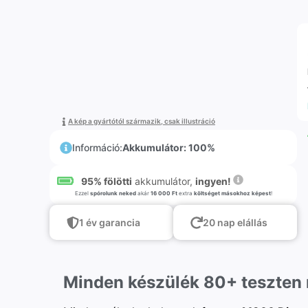
A kép a gyártótól származik, csak illustráció
Információ:
Akkumulátor: 100%
95% fölötti
akkumulátor,
ingyen!
Ezzel
spórolunk neked
akár
16 000 Ft
extra
költséget másokhoz képest
!
1 év garancia
20 nap elállás
Minden készülék 80+ teszten