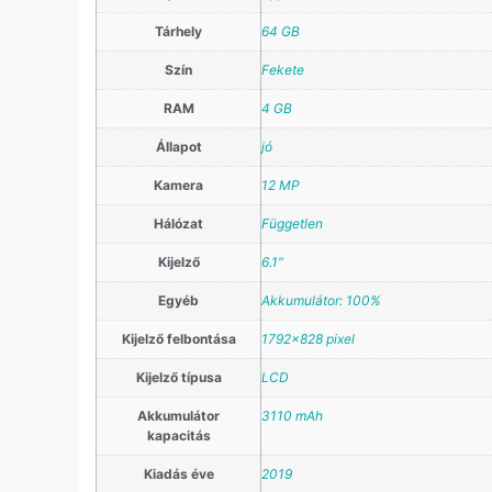
Tárhely
64 GB
Szín
Fekete
RAM
4 GB
Állapot
jó
Kamera
12 MP
Hálózat
Független
Kijelző
6.1"
Egyéb
Akkumulátor: 100%
Kijelző felbontása
1792×828 pixel
Kijelző típusa
LCD
Akkumulátor
3110 mAh
kapacitás
Kiadás éve
2019