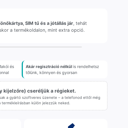
önőkártya, SIM tű és a jótállás jár
, tehát
léskor a termékoldalon, mint extra opció.
akói és
Akár regisztráció nélkül
is rendelhetsz
onnal
tőlünk, könnyen és gyorsan
ijelzőre) cseréljük a régieket.
 csak a gyártó szoftveres üzenete – a telefonod ettől még
 a termékleírásban külön jelezzük neked.