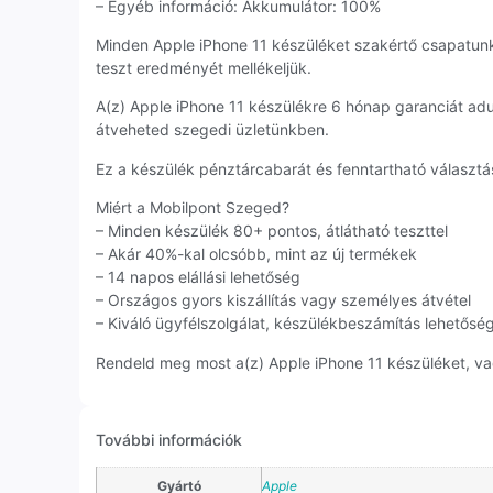
– Egyéb információ: Akkumulátor: 100%
Minden Apple iPhone 11 készüléket szakértő csapatun
teszt eredményét mellékeljük.
A(z) Apple iPhone 11 készülékre 6 hónap garanciát ad
átveheted szegedi üzletünkben.
Ez a készülék pénztárcabarát és fenntartható választás
Miért a Mobilpont Szeged?
– Minden készülék 80+ pontos, átlátható teszttel
– Akár 40%-kal olcsóbb, mint az új termékek
– 14 napos elállási lehetőség
– Országos gyors kiszállítás vagy személyes átvétel
– Kiváló ügyfélszolgálat, készülékbeszámítás lehetősé
Rendeld meg most a(z) Apple iPhone 11 készüléket, vag
További információk
Gyártó
Apple