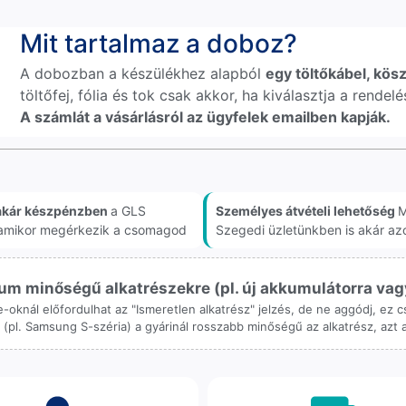
Mit tartalmaz a doboz?
A dobozban a készülékhez alapból
egy töltőkábel, kösz
töltőfej, fólia és tok csak akkor, ha kiválasztja a rende
A számlát a vásárlásról az ügyfelek emailben kapják.
akár készpénzben
a GLS
Személyes átvételi lehetőség
M
, amikor megérkezik a csomagod
Szegedi üzletünkben is akár az
m minőségű alkatrészekre (pl. új akkumulátorra vagy k
ne-oknál előfordulhat az "Ismeretlen alkatrész" jelzés, de ne aggódj, ez
ol (pl. Samsung S-széria) a gyárinál rosszabb minőségű az alkatrész, azt