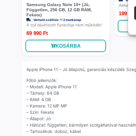
Samsung Galaxy Note 10+ (Jó,
Akkumulá
Független, 256 GB, 12 GB RAM,
199 99
Fekete)
Várható szállítás: 1-2 munkanap
A toll bluetooth funkciója nem működik!
69 990
Ft
KOSÁRBA
Apple iPhone 11 – Jó állapotú, garanciás készülék Szege
Főbb jellemzők:
– Modell: Apple iPhone 11
– Tárhely: 64 GB
– RAM: 4 GB
– Kamera: 12 MP MP
– Szín: Fekete
– Állapot: Jó
– Hálózat: független, bármilyen szolgáltatóval használ
– Tartozékok: doboz, kábel