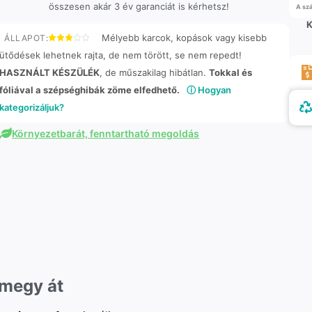
összesen akár 3 év garanciát is kérhetsz!
A szá
K
Mélyebb karcok, kopások vagy kisebb
ÁLLAPOT:
ütődések lehetnek rajta, de nem törött, se nem repedt!
HASZNÁLT KÉSZÜLÉK
, de műszakilag hibátlan.
Tokkal és
fóliával a szépséghibák zöme elfedhető.
ⓘ Hogyan
kategorizáljuk?
Környezetbarát, fenntartható megoldás
 megy át