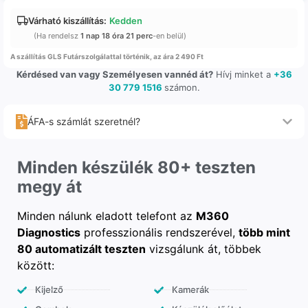
Várható kiszállítás:
Kedden
(Ha rendelsz
1 nap 18 óra 21 perc
-en belül)
A szállítás GLS Futárszolgálattal történik, az ára 2 490 Ft
Kérdésed van vagy Személyesen vannéd át?
Hívj minket a
+36
30 779 1516
számon.
ÁFA-s számlát szeretnél?
Minden készülék 80+ teszten
megy át
Minden nálunk eladott telefont az
M360
Diagnostics
professzionális rendszerével,
több mint
80 automatizált teszten
vizsgálunk át, többek
között:
Kijelző
Kamerák