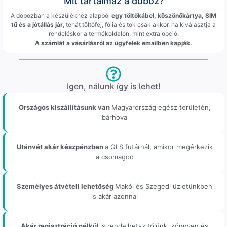
Mit tartalmaz a doboz?
A dobozban a készülékhez alapból
egy töltőkábel, köszönőkártya, SIM
tű és a jótállás jár
, tehát töltőfej, fólia és tok csak akkor, ha kiválasztja a
rendeléskor a termékoldalon, mint extra opció.
A számlát a vásárlásról az ügyfelek emailben kapják.
Igen, nálunk így is lehet!
Országos kiszállításunk van
Magyarország egész területén,
bárhova
Utánvét akár készpénzben
a GLS futárnál, amikor megérkezik
a csomagod
Személyes átvételi lehetőség
Makói és Szegedi üzletünkben
is akár azonnal
Akár regisztráció nélkül
is rendelhetsz tőlünk, könnyen és