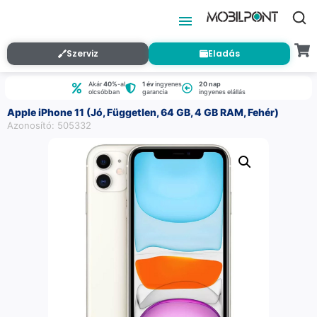
Szerviz
Eladás
Akár
40%
-al
1 év
ingyenes
20 nap
olcsóbban
garancia
ingyenes elállás
Apple iPhone 11 (Jó, Független, 64 GB, 4 GB RAM, Fehér)
Azonosító: 505332