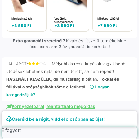
Megbízható tok
Védőfólia,
Minőségi töltőfej
felhelyezéssel
+
3 990
Ft
+
3 990
Ft
+
7 990
Ft
Extra garanciát szeretnél?
Kiváló és Újszerű termékeinkre
összesen akár 3 év garanciát is kérhetsz!
Mélyebb karcok, kopások vagy kisebb
ÁLLAPOT:
ütődések lehetnek rajta, de nem törött, se nem repedt!
HASZNÁLT KÉSZÜLÉK
, de műszakilag hibátlan.
Tokkal és
fóliával a szépséghibák zöme elfedhető.
ⓘ Hogyan
kategorizáljuk?
Környezetbarát, fenntartható megoldás
Cseréld be a régit, vidd el olcsóbban az újat!
Elfogyott