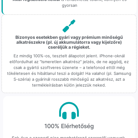
gyorsan
Bizonyos esetekben gyári vagy prémium minőségű
alkatrészekre (pl. új akkumulátorra vagy kijelzőre)
cseréljük a régieket.
Ez mindig 100%-os, tesztelt állapotot jelent. iPhone-oknál
előfordulhat az "Ismeretlen alkatrész" jelzés, de ne aggódj, ez
csak a gyártó szoftveres üzenete – a telefonod ettől még
tökéletesen és hibátlanul teszi a dolgát! Ha valahol (pl. Samsung
S-széria) a gyárinál rosszabb minőségű az alkatrész, azt a
termékleírásban külön jelezzük neked.
100% Elérhetőség
Sok éve a szegedi piac meghatározó szereplői vagyunk.