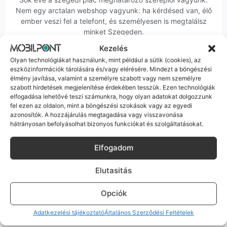
Nem egy arctalan webshop vagyunk: ha kérdésed van, élő
ember veszi fel a telefont, és személyesen is megtalálsz
minket Szegeden.
Kezelés
Olyan technológiákat használunk, mint például a sütik (cookies), az
eszközinformációk tárolására és/vagy elérésére. Mindezt a böngészési
élmény javítása, valamint a személyre szabott vagy nem személyre
szabott hirdetések megjelenítése érdekében tesszük. Ezen technológiák
elfogadása lehetővé teszi számunkra, hogy olyan adatokat dolgozzunk
Korrekt Ügyintézés
fel ezen az oldalon, mint a böngészési szokások vagy az egyedi
azonosítók. A hozzájárulás megtagadása vagy visszavonása
Hibázni emberi dolog, de a felelősségvállalás nálunk alap.
hátrányosan befolyásolhat bizonyos funkciókat és szolgáltatásokat.
Ha ritkán előfordul egy hiba, nem kifogásokat keresünk,
hanem megoldást. Szakértő kollégáink azonnal kézbe
Elfogadom
veszik az ügyedet.
Elutasitás
Opciók
Adatkezelési tájékoztató
Általános Szerződési Feltételek
Ingyenes Futár & Szerviz