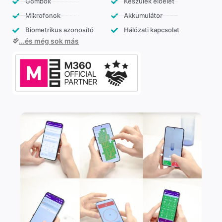
Gombok
Készülék előélet
Mikrofonok
Akkumulátor
Biometrikus azonosító
Hálózati kapcsolat
...és még sok más