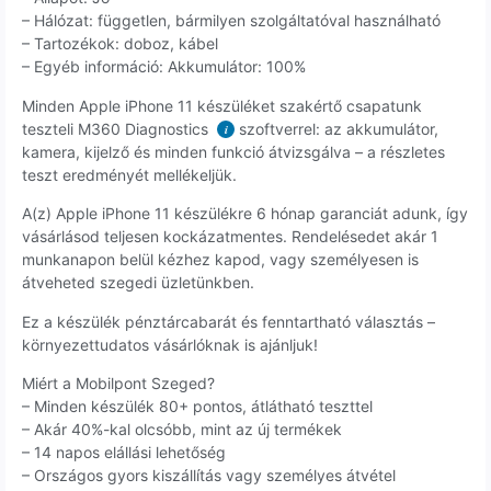
– Hálózat: független, bármilyen szolgáltatóval használható
– Tartozékok: doboz, kábel
– Egyéb információ: Akkumulátor: 100%
Minden Apple iPhone 11 készüléket szakértő csapatunk
teszteli M360 Diagnostics
szoftverrel: az akkumulátor,
i
kamera, kijelző és minden funkció átvizsgálva – a részletes
teszt eredményét mellékeljük.
A(z) Apple iPhone 11 készülékre 6 hónap garanciát adunk, így
vásárlásod teljesen kockázatmentes. Rendelésedet akár 1
munkanapon belül kézhez kapod, vagy személyesen is
átveheted szegedi üzletünkben.
Ez a készülék pénztárcabarát és fenntartható választás –
környezettudatos vásárlóknak is ajánljuk!
Miért a Mobilpont Szeged?
– Minden készülék 80+ pontos, átlátható teszttel
– Akár 40%-kal olcsóbb, mint az új termékek
– 14 napos elállási lehetőség
– Országos gyors kiszállítás vagy személyes átvétel