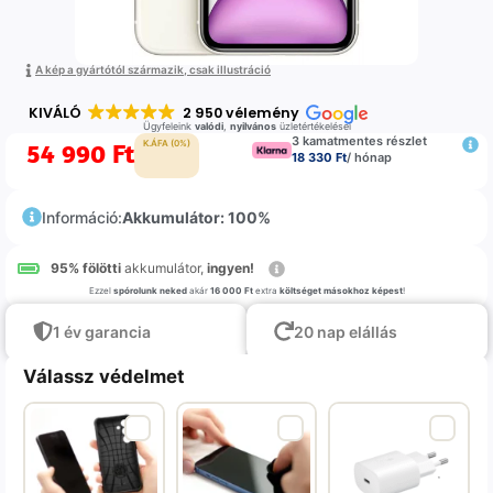
A kép a gyártótól származik, csak illustráció
KIVÁLÓ
2 950 vélemény
Ügyfeleink
valódi
,
nyilvános
üzletértékelései
3 kamatmentes részlet
54 990
Ft
K.ÁFA (0%)
18 330 Ft
/ hónap
Információ:
Akkumulátor: 100%
95% fölötti
akkumulátor,
ingyen!
Ezzel
spórolunk neked
akár
16 000 Ft
extra
költséget másokhoz képest
!
1 év garancia
20 nap elállás
Válassz védelmet