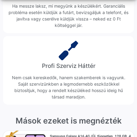
Ha messze laksz, mi megyünk a készülékért. Garanciális
probléma esetén küldjük a futárt, bevizsgáljuk a telefont, és
javítva vagy cserélve küldjük vissza – neked ez 0 Ft
költséggel jár.
Profi Szerviz Háttér
Nem csak kereskedők, hanem szakemberek is vagyunk.
Saját szervizünkben a legmodernebb eszközökkel
biztosítjuk, hogy a rendelt készüléked hosszú ideig hű
társad maradjon.
Mások ezeket is megnézték
Samsung Galaxy A16 4G (Új, független, 128 GB, 4