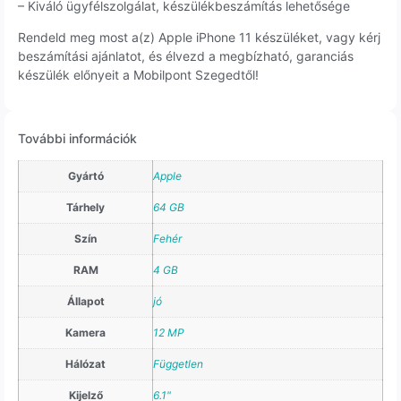
– Kiváló ügyfélszolgálat, készülékbeszámítás lehetősége
Rendeld meg most a(z) Apple iPhone 11 készüléket, vagy kérj
beszámítási ajánlatot, és élvezd a megbízható, garanciás
készülék előnyeit a Mobilpont Szegedtől!
További információk
Gyártó
Apple
Tárhely
64 GB
Szín
Fehér
RAM
4 GB
Állapot
jó
Kamera
12 MP
Hálózat
Független
Kijelző
6.1"