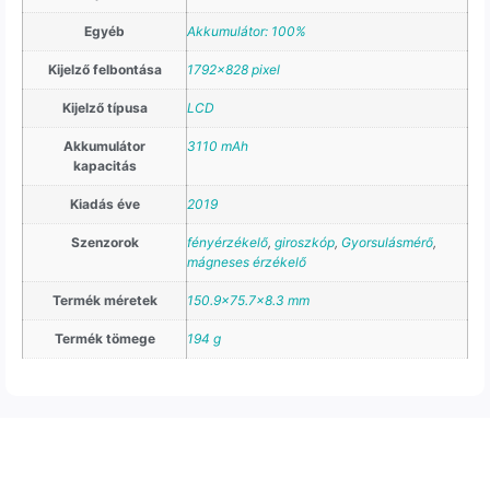
Egyéb
Akkumulátor: 100%
Kijelző felbontása
1792×828 pixel
Kijelző típusa
LCD
Akkumulátor
3110 mAh
kapacitás
Kiadás éve
2019
Szenzorok
fényérzékelő
,
giroszkóp
,
Gyorsulásmérő
,
mágneses érzékelő
Termék méretek
150.9×75.7×8.3 mm
Termék tömege
194 g