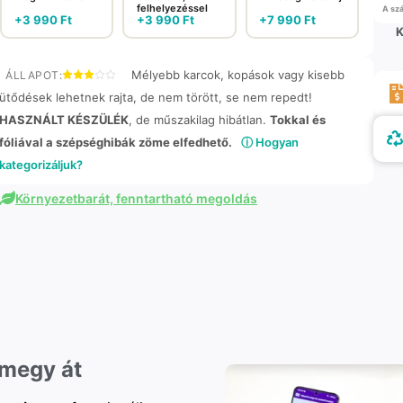
felhelyezéssel
A szá
+
3 990
Ft
+
3 990
Ft
+
7 990
Ft
K
Mélyebb karcok, kopások vagy kisebb
ÁLLAPOT:
ütődések lehetnek rajta, de nem törött, se nem repedt!
HASZNÁLT KÉSZÜLÉK
, de műszakilag hibátlan.
Tokkal és
fóliával a szépséghibák zöme elfedhető.
ⓘ Hogyan
kategorizáljuk?
Környezetbarát, fenntartható megoldás
 megy át