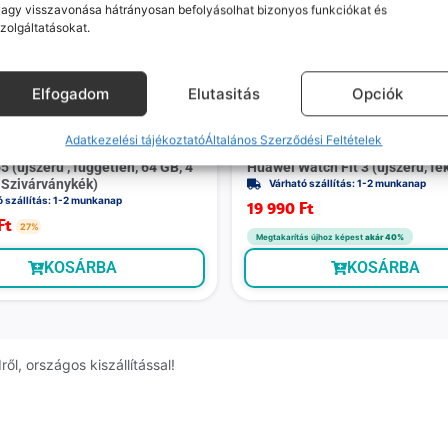
agy visszavonása hátrányosan befolyásolhat bizonyos funkciókat és
zolgáltatásokat.
Elfogadom
Elutasitás
Opciók
Adatkezelési tájékoztató
Általános Szerződési Feltételek
 (újszerű , független, 64 GB, 4
Huawei Watch Fit 3 (újszerű, fe
Szivárványkék)
Várható szállítás: 1-2 munkanap
ó szállítás: 1-2 munkanap
19 990
Ft
Ft
27%
Megtakarítás újhoz képest
akár 40%
KOSÁRBA
KOSÁRBA
l, országos kiszállítással!