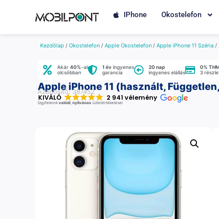
IPhone
Okostelefon
Kezdőlap
/
Okostelefon
/
Apple Okostelefon
/
Apple iPhone 11 Széria
/
Akár
40%
-al
1 év
ingyenes
20 nap
0% TH
olcsóbban
garancia
ingyenes elállás
3 részl
Apple iPhone 11 (használt, Független
Azonosító: 387452
KIVÁLÓ
2 941 vélemény
Ügyfeleink
valódi
,
nyilvános
üzletértékelései