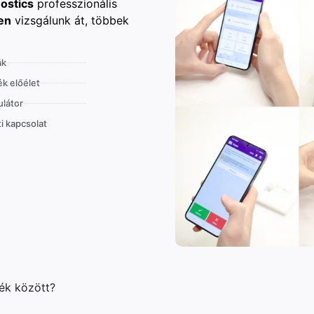
ostics
professzionális
en
vizsgálunk át, többek
ák
k előélet
látor
i kapcsolat
lék között?