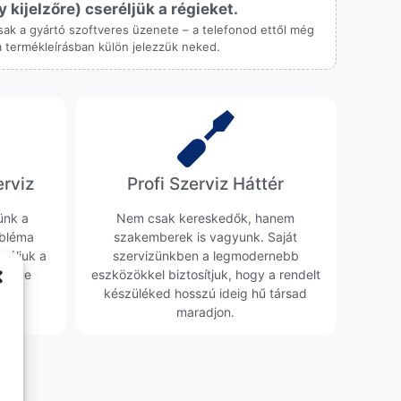
ijelzőre) cseréljük a régieket.
 csak a gyártó szoftveres üzenete – a telefonod ettől még
 a termékleírásban külön jelezzük neked.
erviz
Profi Szerviz Háttér
ünk a
Nem csak kereskedők, hanem
obléma
szakemberek is vagyunk. Saját
sgáljuk a
szervizünkben a legmodernebb
erélve
eszközökkel biztosítjuk, hogy a rendelt
0 Ft
készüléked hosszú ideig hű társad
maradjon.