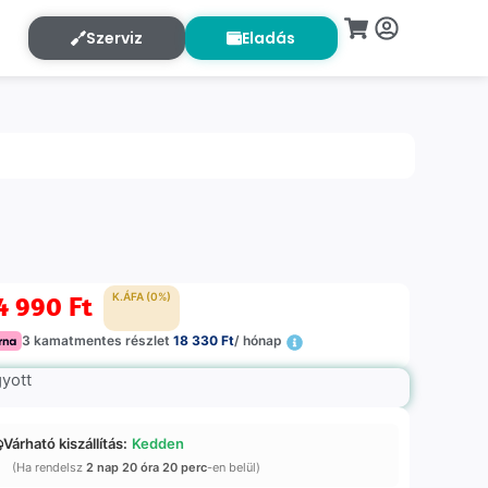
Szerviz
Eladás
4 990
Ft
K.ÁFA (0%)
3 kamatmentes részlet
18 330 Ft
/ hónap
gyott
Várható kiszállítás:
Kedden
(Ha rendelsz
2 nap 20 óra 20 perc
-en belül)