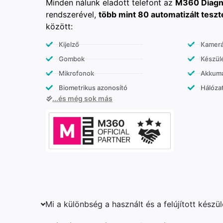
Minden nálunk eladott telefont az
M360 Diagn
rendszerével,
több mint 80 automatizált teszt
között:
Kijelző
Kamer
Gombok
Készülé
Mikrofonok
Akkumu
Biometrikus azonosító
Hálózat
...és még sok más
Mi a különbség a használt és a felújított készü