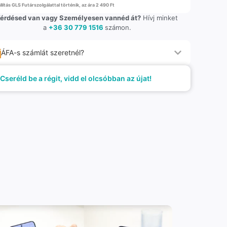
llítás GLS Futárszolgálattal történik, az ára 2 490 Ft
érdésed van vagy Személyesen vannéd át?
Hívj minket
a
+36 30 779 1516
számon.
ÁFA-s számlát szeretnél?
Cseréld be a régit, vidd el olcsóbban az újat!