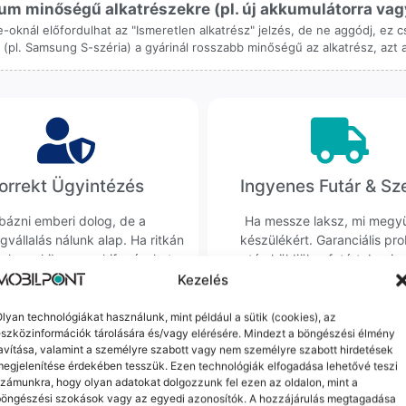
m minőségű alkatrészekre (pl. új akkumulátorra vagy k
ne-oknál előfordulhat az "Ismeretlen alkatrész" jelzés, de ne aggódj, ez
ol (pl. Samsung S-széria) a gyárinál rosszabb minőségű az alkatrész, azt
orrekt Ügyintézés
Ingyenes Futár & Sz
bázni emberi dolog, de a
Ha messze laksz, mi megy
gvállalás nálunk alap. Ha ritkán
készülékért. Garanciális pr
dul egy hiba, nem kifogásokat
esetén küldjük a futárt, beviz
k, hanem megoldást. Szakértő
telefont, és javítva vagy cs
Kezelés
áink azonnal kézbe veszik az
küldjük vissza – neked ez 
ügyedet.
költséggel jár.
lyan technológiákat használunk, mint például a sütik (cookies), az
szközinformációk tárolására és/vagy elérésére. Mindezt a böngészési élmény
avítása, valamint a személyre szabott vagy nem személyre szabott hirdetések
egjelenítése érdekében tesszük. Ezen technológiák elfogadása lehetővé teszi
Mások ezeket is megnézték
zámunkra, hogy olyan adatokat dolgozzunk fel ezen az oldalon, mint a
böngészési szokások vagy az egyedi azonosítók. A hozzájárulás megtagadása