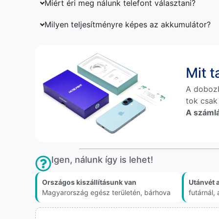
Miért éri meg nálunk telefont választani?
Milyen teljesítményre képes az akkumulátor?
Mit 
A doboz
tok csak
A számlá
Igen, nálunk így is lehet!
Országos kiszállításunk van
Utánvét 
Magyarország egész területén, bárhova
futárnál