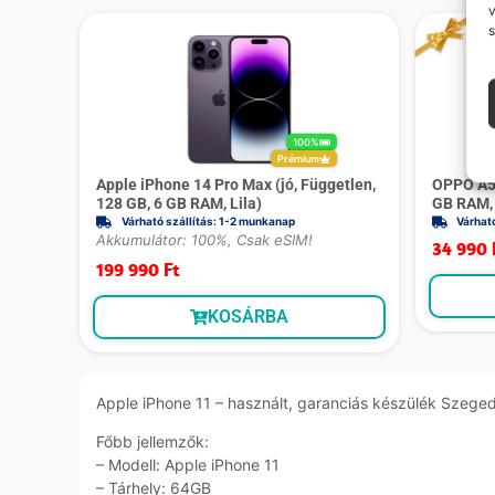
v
s
100%
Prémium
Apple iPhone 14 Pro Max (jó, Független,
OPPO A55
128 GB, 6 GB RAM, Lila)
GB RAM, 
Várható szállítás: 1-2 munkanap
Várhat
Akkumulátor: 100%, Csak eSIM!
34 990
199 990
Ft
KOSÁRBA
Apple iPhone 11 – használt, garanciás készülék Szegedrő
Főbb jellemzők:
– Modell: Apple iPhone 11
– Tárhely: 64GB