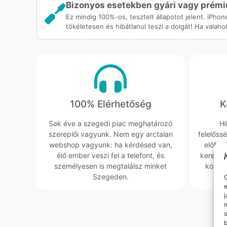
Bizonyos esetekben gyári vagy prémiu
Ez mindig 100%-os, tesztelt állapotot jelent. iPho
tökéletesen és hibátlanul teszi a dolgát! Ha valah
100% Elérhetőség
K
Sok éve a szegedi piac meghatározó
Hi
szereplői vagyunk. Nem egy arctalan
felelőssé
webshop vagyunk: ha kérdésed van,
előfor
élő ember veszi fel a telefont, és
keresün
személyesen is megtalálsz minket
kollég
Szegeden.
O
e
j
m
s