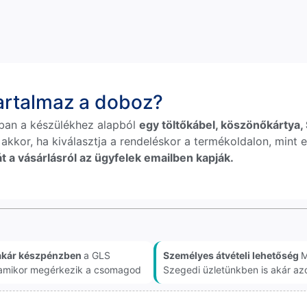
tartalmaz a doboz?
ban a készülékhez alapból
egy töltőkábel, köszönőkártya, S
 akkor, ha kiválasztja a rendeléskor a termékoldalon, mint e
t a vásárlásról az ügyfelek emailben kapják.
akár készpénzben
a GLS
Személyes átvételi lehetőség
M
, amikor megérkezik a csomagod
Szegedi üzletünkben is akár az