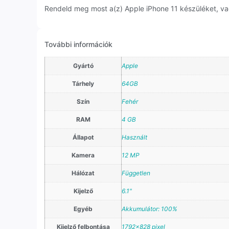
Rendeld meg most a(z) Apple iPhone 11 készüléket, vag
További információk
Gyártó
Apple
Tárhely
64GB
Szín
Fehér
RAM
4 GB
Állapot
Használt
Kamera
12 MP
Hálózat
Független
Kijelző
6.1"
Egyéb
Akkumulátor: 100%
Kijelző felbontása
1792×828 pixel