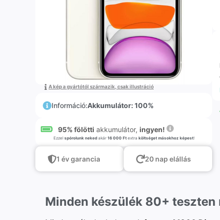
A kép a gyártótól származik, csak illustráció
Információ:
Akkumulátor: 100%
95% fölötti
akkumulátor,
ingyen!
Ezzel
spórolunk neked
akár
16 000 Ft
extra
költséget másokhoz képest
!
1 év garancia
20 nap elállás
Minden készülék 80+ teszten