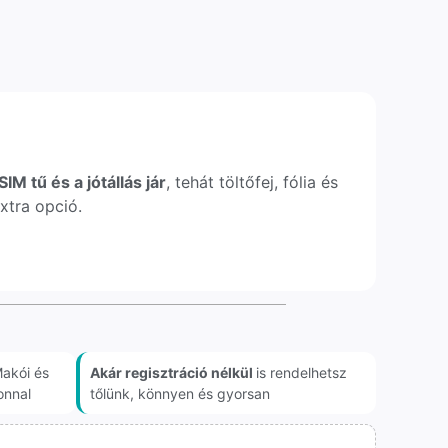
IM tű és a jótállás jár
, tehát töltőfej, fólia és
xtra opció.
akói és
Akár regisztráció nélkül
is rendelhetsz
onnal
tőlünk, könnyen és gyorsan