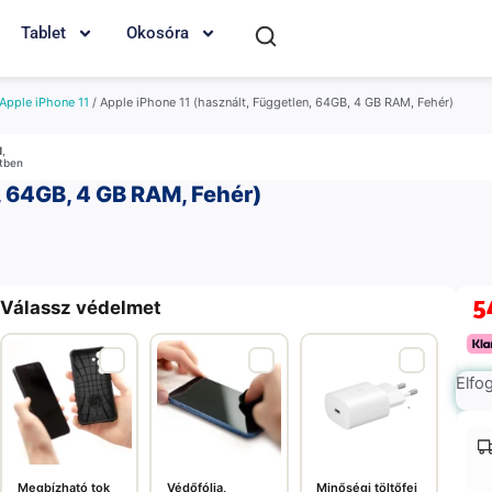
Tablet
Okosóra
Apple iPhone 11
/ Apple iPhone 11 (használt, Független, 64GB, 4 GB RAM, Fehér)
M
,
etben
, 64GB, 4 GB RAM, Fehér)
5
Válassz védelmet
Elfo
Megbízható tok
Védőfólia,
Minőségi töltőfej