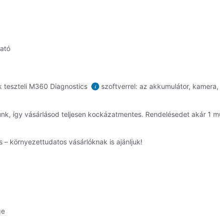
ható
k teszteli M360 Diagnostics
szoftverrel: az akkumulátor, kamera, 
i
unk, így vásárlásod teljesen kockázatmentes. Rendelésedet akár 1
 – környezettudatos vásárlóknak is ajánljuk!
ge