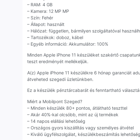
– RAM: 4 GB
– Kamera: 12 MP MP
– Szín: Fehér
– Állapot: használt
– Hálózat: független, bármilyen szolgáltatóval használ
– Tartozékok: doboz, kábel
– Egyéb információ: Akkumulátor: 100%
Minden Apple iPhone 11 készüléket szakértő csapatun
teszt eredményét mellékeljük.
A(z) Apple iPhone 11 készülékre 6 hónap garanciát ad
átveheted szegedi üzletünkben.
Ez a készülék pénztárcabarát és fenntartható választás
Miért a Mobilpont Szeged?
– Minden készülék 80+ pontos, átlátható teszttel
– Akár 40%-kal olcsóbb, mint az új termékek
– 14 napos elállási lehetőség
– Országos gyors kiszállítás vagy személyes átvétel
– Kiváló ügyfélszolgálat, készülékbeszámítás lehetősé