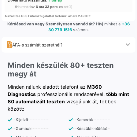
(Ha rendelsz
6 óra 33 perc
-en belül)
A szállítás GLS Futárszolgálattal történik, az ára 2 490 Ft
Kérdésed van vagy Személyesen vannéd át?
Hívj minket a
+36
30 779 1516
számon.
ÁFA-s számlát szeretnél?
Minden készülék 80+ teszten
megy át
Minden nálunk eladott telefont az
M360
Diagnostics
professzionális rendszerével,
több mint
80 automatizált teszten
vizsgálunk át, többek
között:
Kijelző
Kamerák
Gombok
Készülék előélet