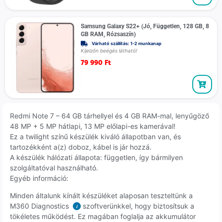
Samsung Galaxy S22+ (Jó, Független, 128 GB, 8
GB RAM, Rózsaszín)
Várható szállítás: 1-2 munkanap
Kijelzőn beégés látható!
79 990
Ft
Redmi Note 7 – 64 GB tárhellyel és 4 GB RAM-mal, lenyűgöző
48 MP + 5 MP hátlapi, 13 MP előlapi-es kamerával!
Ez a twilight színű készülék kiváló állapotban van, és
tartozékként a(z) doboz, kábel is jár hozzá.
A készülék hálózati állapota: független, így bármilyen
szolgáltatóval használható.
Egyéb információ:
Minden általunk kínált készüléket alaposan teszteltünk a
M360 Diagnostics
szoftverünkkel, hogy biztosítsuk a
i
tökéletes működést. Ez magában foglalja az akkumulátor