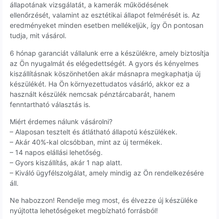
állapotának vizsgálatát, a kamerák működésének
ellenőrzését, valamint az esztétikai állapot felmérését is. Az
eredményeket minden esetben mellékeljük, így Ön pontosan
tudja, mit vásárol.
6 hónap garanciát vállalunk erre a készülékre, amely biztosítja
az Ön nyugalmát és elégedettségét. A gyors és kényelmes
kiszállításnak köszönhetően akár másnapra megkaphatja új
készülékét. Ha Ön környezettudatos vásárló, akkor ez a
használt készülék nemcsak pénztárcabarát, hanem
fenntartható választás is.
Miért érdemes nálunk vásárolni?
– Alaposan tesztelt és átlátható állapotú készülékek.
– Akár 40%-kal olcsóbban, mint az új termékek.
– 14 napos elállási lehetőség.
– Gyors kiszállítás, akár 1 nap alatt.
– Kiváló ügyfélszolgálat, amely mindig az Ön rendelkezésére
áll.
Ne habozzon! Rendelje meg most, és élvezze új készüléke
nyújtotta lehetőségeket megbízható forrásból!