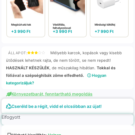
Megbízható tok
Védőfólia,
Minőségi töltőfej
felhelyezéssel
+
3 990
Ft
+
3 990
Ft
+
7 990
Ft
Mélyebb karcok, kopások vagy kisebb
ÁLLAPOT:
ütődések lehetnek rajta, de nem törött, se nem repedt!
HASZNÁLT KÉSZÜLÉK
, de műszakilag hibátlan.
Tokkal és
fóliával a szépséghibák zöme elfedhető.
ⓘ Hogyan
kategorizáljuk?
Környezetbarát, fenntartható megoldás
Cseréld be a régit, vidd el olcsóbban az újat!
Elfogyott
Várható kiszállítás:
Holnap