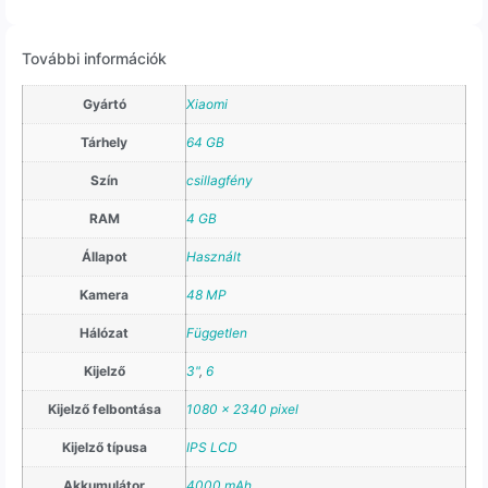
További információk
Gyártó
Xiaomi
Tárhely
64 GB
Szín
csillagfény
RAM
4 GB
Állapot
Használt
Kamera
48 MP
Hálózat
Független
Kijelző
3"
,
6
Kijelző felbontása
1080 x 2340 pixel
Kijelző típusa
IPS LCD
Akkumulátor
4000 mAh