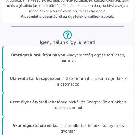
A dobozban a készülékhez alapból
egy töltőkábel, köszönőkártya, SIM
tű és a jótállás jár
, tehát töltőfej, fólia és tok csak akkor, ha kiválasztja a
rendeléskor a termékoldalon, mint extra opció.
A számlát a vásárlásról az ügyfelek emailben kapják.
Igen, nálunk így is lehet!
Országos kiszállításunk van
Magyarország egész területén,
bárhova
Utánvét akár készpénzben
a GLS futárnál, amikor megérkezik
a csomagod
Személyes átvételi lehetőség
Makói és Szegedi üzletünkben
is akár azonnal
Akár regisztráció nélkül
is rendelhetsz tőlünk, könnyen és
gyorsan