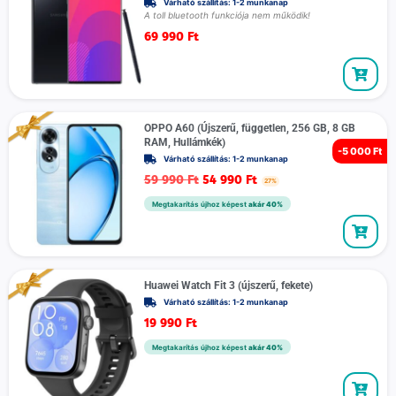
Várható szállítás: 1-2 munkanap
A toll bluetooth funkciója nem működik!
69 990
Ft
OPPO A60 (Újszerű, független, 256 GB, 8 GB
RAM, Hullámkék)
-
5 000 Ft
Várható szállítás: 1-2 munkanap
59 990
Ft
54 990
Ft
27%
Megtakarítás újhoz képest
akár 40%
Huawei Watch Fit 3 (újszerű, fekete)
Várható szállítás: 1-2 munkanap
19 990
Ft
Megtakarítás újhoz képest
akár 40%