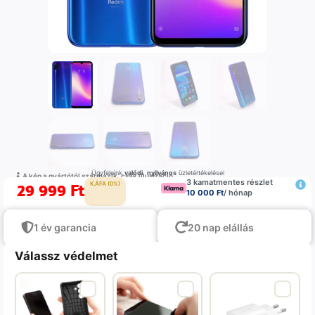
Ügyfeleink
valódi
,
nyilvános
üzletértékelései
A kép a gyártótól származik, csak illustráció
3 kamatmentes részlet
29 999
Ft
K.ÁFA (0%)
10 000 Ft
/ hónap
1 év garancia
20 nap elállás
Válassz védelmet