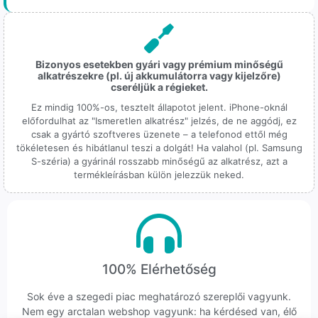
Bizonyos esetekben gyári vagy prémium minőségű
alkatrészekre (pl. új akkumulátorra vagy kijelzőre)
cseréljük a régieket.
Ez mindig 100%-os, tesztelt állapotot jelent. iPhone-oknál
előfordulhat az "Ismeretlen alkatrész" jelzés, de ne aggódj, ez
csak a gyártó szoftveres üzenete – a telefonod ettől még
tökéletesen és hibátlanul teszi a dolgát! Ha valahol (pl. Samsung
S-széria) a gyárinál rosszabb minőségű az alkatrész, azt a
termékleírásban külön jelezzük neked.
100% Elérhetőség
Sok éve a szegedi piac meghatározó szereplői vagyunk.
Nem egy arctalan webshop vagyunk: ha kérdésed van, élő