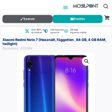
Szerviz
Eladás
Akár
40%
-al
1 év
ingyenes
20 nap
olcsóbban
garancia
ingyenes elállás
Xiaomi Redmi Note 7 (Használt, független , 64 GB, 4 GB RAM,
twilight)
Azonosító: 432064