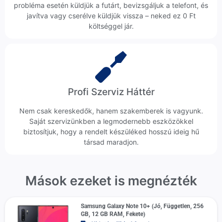
probléma esetén küldjük a futárt, bevizsgáljuk a telefont, és
javítva vagy cserélve küldjük vissza – neked ez 0 Ft
költséggel jár.
Profi Szerviz Háttér
Nem csak kereskedők, hanem szakemberek is vagyunk.
Saját szervizünkben a legmodernebb eszközökkel
biztosítjuk, hogy a rendelt készüléked hosszú ideig hű
társad maradjon.
Mások ezeket is megnézték
Samsung Galaxy Note 10+ (Jó, Független, 256
GB, 12 GB RAM, Fekete)