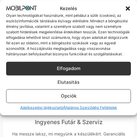
ember veszi fel a telefont, és személyesen is megtalálsz
Kezelés
minket Szegeden.
Olyan technológiákat használunk, mint például a sütik (cookies), az
eszközinformációk tárolására és/vagy elérésére. Mindezt a böngészési
élmény javítása, valamint a személyre szabott vagy nem személyre
szabott hirdetések megjelenítése érdekében tesszük. Ezen technológiák
elfogadása lehetővé teszi számunkra, hogy olyan adatokat dolgozzunk
fel ezen az oldalon, mint a böngészési szokások vagy az egyedi
azonosítók. A hozzájárulás megtagadása vagy visszavonása
Korrekt Ügyintézés
hátrányosan befolyásolhat bizonyos funkciókat és szolgáltatásokat.
Hibázni emberi dolog, de a felelősségvállalás nálunk alap.
Elfogadom
Ha ritkán előfordul egy hiba, nem kifogásokat keresünk,
hanem megoldást. Szakértő kollégáink azonnal kézbe
veszik az ügyedet.
Elutasitás
Opciók
Adatkezelési tájékoztató
Általános Szerződési Feltételek
Ingyenes Futár & Szerviz
Ha messze laksz, mi megyünk a készülékért. Garanciális