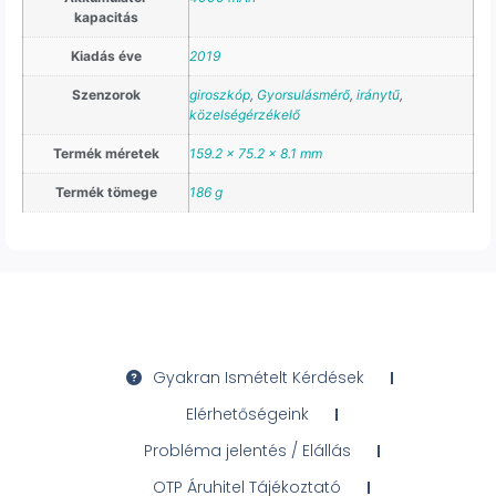
kapacitás
Kiadás éve
2019
Szenzorok
giroszkóp
,
Gyorsulásmérő
,
iránytű
,
közelségérzékelő
Termék méretek
159.2 x 75.2 x 8.1 mm
Termék tömege
186 g
Gyakran Ismételt Kérdések
Elérhetőségeink
Probléma jelentés / Elállás
OTP Áruhitel Tájékoztató