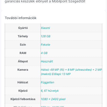
garanciás készülék előnyeit a Mobilpont Szegedtől!
További információk
Gyártó
Xiaomi
Tárhely
128 GB
Szín
Fekete
RAM
4 GB
Állapot
Használt
Kamera
Hátsó: 48 MP (fő) + 8 MP (ultraszéles) + 2 MP
(makró) Előlapi: 13 MP
Hálózat
Független
Kijelző
6
,
67 hüvelyk
Kijelző felbontása
1080 x 2400 pixel