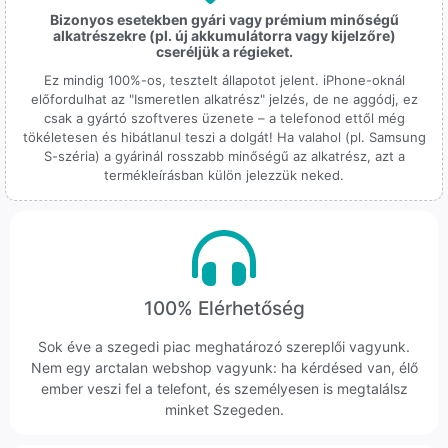
Bizonyos esetekben gyári vagy prémium minőségű
alkatrészekre (pl. új akkumulátorra vagy kijelzőre)
cseréljük a régieket.
Ez mindig 100%-os, tesztelt állapotot jelent. iPhone-oknál
előfordulhat az "Ismeretlen alkatrész" jelzés, de ne aggódj, ez
csak a gyártó szoftveres üzenete – a telefonod ettől még
tökéletesen és hibátlanul teszi a dolgát! Ha valahol (pl. Samsung
S-széria) a gyárinál rosszabb minőségű az alkatrész, azt a
termékleírásban külön jelezzük neked.
100% Elérhetőség
Sok éve a szegedi piac meghatározó szereplői vagyunk.
Nem egy arctalan webshop vagyunk: ha kérdésed van, élő
ember veszi fel a telefont, és személyesen is megtalálsz
minket Szegeden.