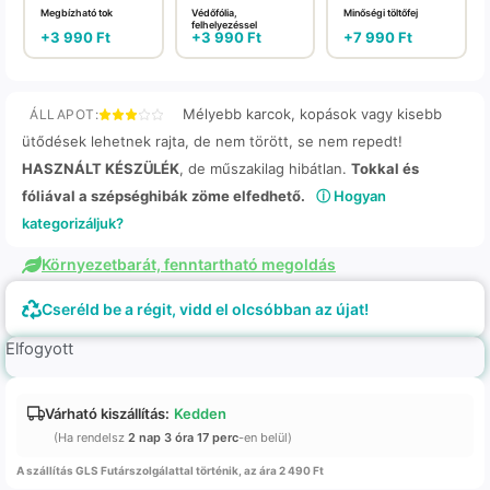
Megbízható tok
Védőfólia,
Minőségi töltőfej
felhelyezéssel
+
3 990
Ft
+
3 990
Ft
+
7 990
Ft
Mélyebb karcok, kopások vagy kisebb
ÁLLAPOT:
ütődések lehetnek rajta, de nem törött, se nem repedt!
HASZNÁLT KÉSZÜLÉK
, de műszakilag hibátlan.
Tokkal és
fóliával a szépséghibák zöme elfedhető.
ⓘ Hogyan
kategorizáljuk?
Környezetbarát, fenntartható megoldás
Cseréld be a régit, vidd el olcsóbban az újat!
Elfogyott
Várható kiszállítás:
Kedden
(Ha rendelsz
2 nap 3 óra 17 perc
-en belül)
A szállítás GLS Futárszolgálattal történik, az ára 2 490 Ft