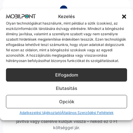
Kezelés
Olyan technológiákat használunk, mint például a sütik (cookies), az
Korrekt Ügyintézés
eszközinformációk tárolására és/vagy elérésére. Mindezt a böngészési
élmény javítása, valamint a személyre szabott vagy nem személyre
Hibázni emberi dolog, de a felelősségvállalás nálunk alap.
szabott hirdetések megjelenítése érdekében tesszük. Ezen technológiák
elfogadása lehetővé teszi számunkra, hogy olyan adatokat dolgozzunk
Ha ritkán előfordul egy hiba, nem kifogásokat keresünk,
fel ezen az oldalon, mint a böngészési szokások vagy az egyedi
hanem megoldást. Szakértő kollégáink azonnal kézbe
azonosítók. A hozzájárulás megtagadása vagy visszavonása
veszik az ügyedet.
hátrányosan befolyásolhat bizonyos funkciókat és szolgáltatásokat.
Elfogadom
Elutasitás
Ingyenes Futár & Szerviz
Opciók
Ha messze laksz, mi megyünk a készülékért. Garanciális
Adatkezelési tájékoztató
Általános Szerződési Feltételek
probléma esetén küldjük a futárt, bevizsgáljuk a telefont, és
javítva vagy cserélve küldjük vissza – neked ez 0 Ft
költséggel jár.