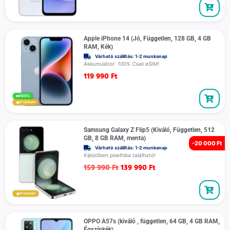
Apple iPhone 14 (Jó, Független, 128 GB, 4 GB
RAM, Kék)
Várható szállítás: 1-2 munkanap
Akkumulátor: 100% Csak eSIM!
119 990
Ft
100%
Prémium
Samsung Galaxy Z Flip5 (Kiváló, Független, 512
GB, 8 GB RAM, menta)
-
20 000 Ft
Várható szállítás: 1-2 munkanap
Kijelzőben pixelhiba található!
159 990
Ft
139 990
Ft
Prémium
OPPO A57s (kiváló , független, 64 GB, 4 GB RAM,
Égszínkék)