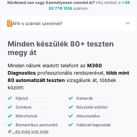
Kérdésed van vagy Személyesen vannéd át?
Hívj minket a
+36
30 779 1516
számon.
ÁFA-s számlát szeretnél?
Minden készülék 80+ teszten
megy át
Minden nálunk eladott telefont az
M360
Diagnostics
professzionális rendszerével,
több mint
80 automatizált teszten
vizsgálunk át, többek
között:
Kijelző
Kamerák
Gombok
Készülék előélet
Mikrofonok
Akkumulátor
Biometrikus azonosító
Hálózati kapcsolat
...és még sok más