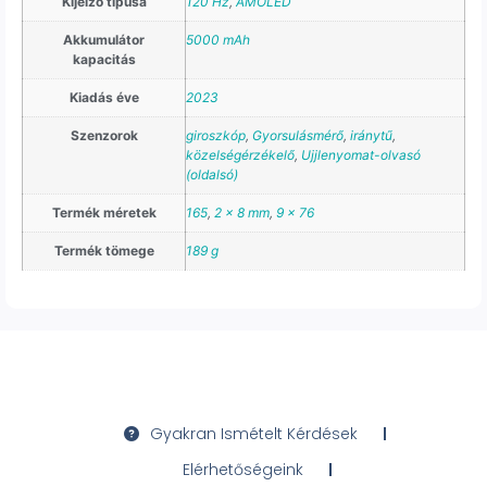
Kijelző típusa
120 Hz
,
AMOLED
Akkumulátor
5000 mAh
kapacitás
Kiadás éve
2023
Szenzorok
giroszkóp
,
Gyorsulásmérő
,
iránytű
,
közelségérzékelő
,
Ujjlenyomat-olvasó
(oldalsó)
Termék méretek
165
,
2 x 8 mm
,
9 x 76
Termék tömege
189 g
Gyakran Ismételt Kérdések
Elérhetőségeink