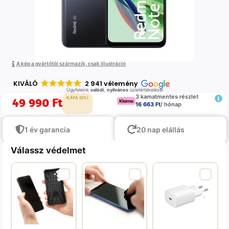
A kép a gyártótól származik, csak illustráció
KIVÁLÓ
2 941 vélemény
Ügyfeleink
valódi
,
nyilvános
üzletértékelései
3 kamatmentes részlet
49 990
Ft
K.ÁFA (0%)
16 663 Ft
/ hónap
1 év garancia
20 nap elállás
Válassz védelmet