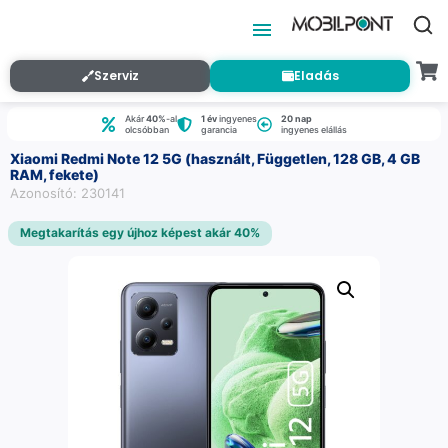
Szerviz
Eladás
Akár
40%
-al
1 év
ingyenes
20 nap
olcsóbban
garancia
ingyenes elállás
Xiaomi Redmi Note 12 5G (használt, Független, 128 GB, 4 GB
RAM, fekete)
Azonosító: 230141
Megtakarítás egy újhoz képest akár 40%