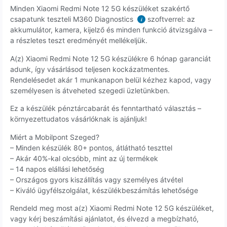
Minden Xiaomi Redmi Note 12 5G készüléket szakértő
csapatunk teszteli M360 Diagnostics
szoftverrel: az
i
akkumulátor, kamera, kijelző és minden funkció átvizsgálva –
a részletes teszt eredményét mellékeljük.
A(z) Xiaomi Redmi Note 12 5G készülékre 6 hónap garanciát
adunk, így vásárlásod teljesen kockázatmentes.
Rendelésedet akár 1 munkanapon belül kézhez kapod, vagy
személyesen is átveheted szegedi üzletünkben.
Ez a készülék pénztárcabarát és fenntartható választás –
környezettudatos vásárlóknak is ajánljuk!
Miért a Mobilpont Szeged?
– Minden készülék 80+ pontos, átlátható teszttel
– Akár 40%-kal olcsóbb, mint az új termékek
– 14 napos elállási lehetőség
– Országos gyors kiszállítás vagy személyes átvétel
– Kiváló ügyfélszolgálat, készülékbeszámítás lehetősége
Rendeld meg most a(z) Xiaomi Redmi Note 12 5G készüléket,
vagy kérj beszámítási ajánlatot, és élvezd a megbízható,