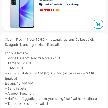
Várható szállítás: 1-2 munkanap
34 990
Ft
27%
Xiaomi Redmi Note 12 5G – használt, garanciás készülék
Szegedről, országos kiszállítással!
Főbb jellemzők:
– Modell: Xiaomi Redmi Note 12 5G
– Tárhely: 128 GB
– RAM: 4 GB
– Kamera: Hátsó: 48 MP (fő) + 8 MP (ultraszéles) + 2 MP
(makró)
Előlapi: 13 MP MP
– Szín: fekete
– Állapot: használt
– Hálózat: független, bármilyen szolgáltatóval használható
– Tartozékok: doboz, kábel