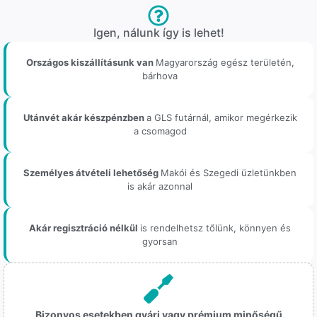
Igen, nálunk így is lehet!
Országos kiszállításunk van
Magyarország egész területén,
bárhova
Utánvét akár készpénzben
a GLS futárnál, amikor megérkezik
a csomagod
Személyes átvételi lehetőség
Makói és Szegedi üzletünkben
is akár azonnal
Akár regisztráció nélkül
is rendelhetsz tőlünk, könnyen és
gyorsan
Bizonyos esetekben gyári vagy prémium minőségű