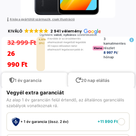
A kép a gyártótól származik, csak illustráció
KIVÁLÓ
2 941 vélemény
Ügyfeleink
valódi
,
nyilvános
üzletértékelései
3
A korábbi ár az árcsökkentés
32 999
Ft
K.ÁFA
alkalmazását megelőző legalább
kamatmentes
(0%)
30 napos időszakon belül
részlet
alkalmazott legalacsonyabb ár.
26
8 997 Ft
/
hónap
990
Ft
1 év garancia
20 nap elállás
Vegyél extra garanciát
Az alap 1 év garancián felül értendő, az általános garanciális
szabályok vonatkoznak rá.
+
11 990
Ft
+ 1 év garancia (össz. 2 év)