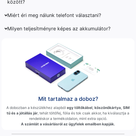
között?
Miért éri meg nálunk telefont választani?
Milyen teljesítményre képes az akkumulátor?
Mit tartalmaz a doboz?
A dobozban a készülékhez alapból
egy töltőkábel, köszönőkártya, SIM
tű és a jótállás jár
, tehát töltőfej, fólia és tok csak akkor, ha kiválasztja a
rendeléskor a termékoldalon, mint extra opció.
A számlát a vásárlásról az ügyfelek emailben kapják.