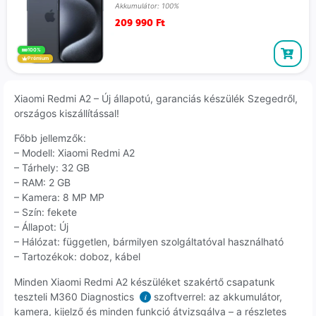
Akkumulátor: 100%
209 990
Ft
100%
Prémium
Xiaomi Redmi A2 – Új állapotú, garanciás készülék Szegedről,
országos kiszállítással!
Főbb jellemzők:
– Modell: Xiaomi Redmi A2
– Tárhely: 32 GB
– RAM: 2 GB
– Kamera: 8 MP MP
– Szín: fekete
– Állapot: Új
– Hálózat: független, bármilyen szolgáltatóval használható
– Tartozékok: doboz, kábel
Minden Xiaomi Redmi A2 készüléket szakértő csapatunk
teszteli M360 Diagnostics
szoftverrel: az akkumulátor,
i
kamera, kijelző és minden funkció átvizsgálva – a részletes