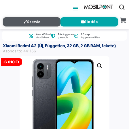
Szerviz
Eladás
Akár
40%
-al
1 év
ingyenes
20 nap
olcsóbban
garancia
ingyenes elállás
Xiaomi Redmi A2 (Új, Független, 32 GB, 2 GB RAM, fekete)
Azonosító: 441166
-
6 010 Ft