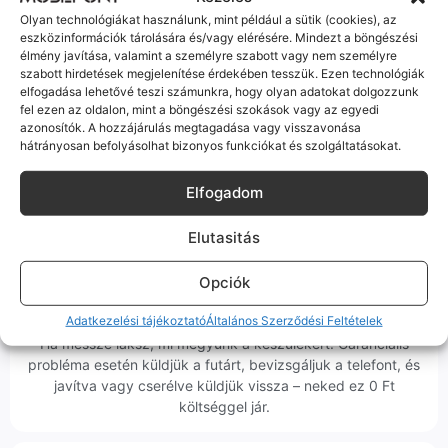
Olyan technológiákat használunk, mint például a sütik (cookies), az
eszközinformációk tárolására és/vagy elérésére. Mindezt a böngészési
élmény javítása, valamint a személyre szabott vagy nem személyre
Korrekt Ügyintézés
szabott hirdetések megjelenítése érdekében tesszük. Ezen technológiák
elfogadása lehetővé teszi számunkra, hogy olyan adatokat dolgozzunk
Hibázni emberi dolog, de a felelősségvállalás nálunk alap.
fel ezen az oldalon, mint a böngészési szokások vagy az egyedi
azonosítók. A hozzájárulás megtagadása vagy visszavonása
Ha ritkán előfordul egy hiba, nem kifogásokat keresünk,
hátrányosan befolyásolhat bizonyos funkciókat és szolgáltatásokat.
hanem megoldást. Szakértő kollégáink azonnal kézbe
veszik az ügyedet.
Elfogadom
Elutasitás
Opciók
Ingyenes Futár & Szerviz
Adatkezelési tájékoztató
Általános Szerződési Feltételek
Ha messze laksz, mi megyünk a készülékért. Garanciális
probléma esetén küldjük a futárt, bevizsgáljuk a telefont, és
javítva vagy cserélve küldjük vissza – neked ez 0 Ft
költséggel jár.