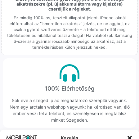
alkatrészekre (pl. új akkumulátorra vagy kijelzőre)
cseréljük a régieket.
Ez mindig 100%-os, tesztelt állapotot jelent. iPhone-oknál
előfordulhat az "Ismeretlen alkatrész" jelzés, de ne aggódj, ez
csak a gyártó szoftveres üzenete – a telefonod ettől még
tökéletesen és hibátlanul teszi a dolgát! Ha valahol (pl. Samsung
S-széria) a gyárinál rosszabb minőségű az alkatrész, azt a
termékleírásban külön jelezzük neked.
100% Elérhetőség
Sok éve a szegedi piac meghatározó szereplői vagyunk.
Nem egy arctalan webshop vagyunk: ha kérdésed van, élő
ember veszi fel a telefont, és személyesen is megtalálsz
minket Szegeden.
Kezelés