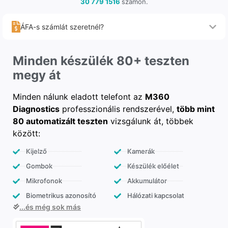
30 779 1516
számon.
ÁFA-s számlát szeretnél?
Minden készülék 80+ teszten
megy át
Minden nálunk eladott telefont az
M360
Diagnostics
professzionális rendszerével,
több mint
80 automatizált teszten
vizsgálunk át, többek
között:
Kijelző
Kamerák
Gombok
Készülék előélet
Mikrofonok
Akkumulátor
Biometrikus azonosító
Hálózati kapcsolat
...és még sok más