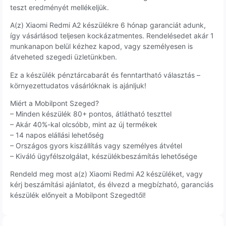
teszt eredményét mellékeljük.
A(z) Xiaomi Redmi A2 készülékre 6 hónap garanciát adunk,
így vásárlásod teljesen kockázatmentes. Rendelésedet akár 1
munkanapon belül kézhez kapod, vagy személyesen is
átveheted szegedi üzletünkben.
Ez a készülék pénztárcabarát és fenntartható választás –
környezettudatos vásárlóknak is ajánljuk!
Miért a Mobilpont Szeged?
– Minden készülék 80+ pontos, átlátható teszttel
– Akár 40%-kal olcsóbb, mint az új termékek
– 14 napos elállási lehetőség
– Országos gyors kiszállítás vagy személyes átvétel
– Kiváló ügyfélszolgálat, készülékbeszámítás lehetősége
Rendeld meg most a(z) Xiaomi Redmi A2 készüléket, vagy
kérj beszámítási ajánlatot, és élvezd a megbízható, garanciás
készülék előnyeit a Mobilpont Szegedtől!