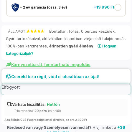
+
19 990
Ft
+ 2 év garancia (össz. 3 év)
Bontatlan, fóliás, 0 perces készülék.
ÁLLAPOT:
Gyári tartozékaival, aktiválatlan állapotban várja első tulajdonosát.
100%-ban karcmentes,
érintetlen gyári élmény.
ⓘ Hogyan
kategorizáljuk?
Környezetbarát, fenntartható megoldás
Cseréld be a régit, vidd el olcsóbban az újat!
Elfogyott
Várható kiszállítás:
Hétfőn
(Ha rendelsz
20 perc
-en belül)
A szállítás GLS Futárszolgálattal történik, az ára 2 490 Ft
Kérdésed van vagy Személyesen vannéd át?
Hívj minket a
+36