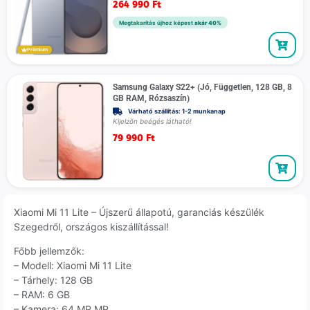
264 990
Ft
Megtakarítás újhoz képest
akár 40%
Prémium
Samsung Galaxy S22+ (Jó, Független, 128 GB, 8
GB RAM, Rózsaszín)
Várható szállítás: 1-2 munkanap
Kijelzőn beégés látható!
79 990
Ft
Xiaomi Mi 11 Lite – Újszerű állapotú, garanciás készülék
Szegedről, országos kiszállítással!
Főbb jellemzők:
– Modell: Xiaomi Mi 11 Lite
– Tárhely: 128 GB
– RAM: 6 GB
– Kamera: 64 MP MP