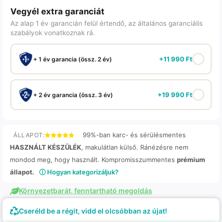
Vegyél extra garanciát
Az alap 1 év garancián felül értendő, az általános garanciális
szabályok vonatkoznak rá.
+
11 990
Ft
+ 1 év garancia (össz. 2 év)
+
19 990
Ft
+ 2 év garancia (össz. 3 év)
99%-ban karc- és sérülésmentes
ÁLLAPOT:
HASZNÁLT KÉSZÜLÉK
, makulátlan külső. Ránézésre nem
mondod meg, hogy használt. Kompromisszummentes
prémium
állapot.
ⓘ Hogyan kategorizáljuk?
Környezetbarát, fenntartható megoldás
Cseréld be a régit, vidd el olcsóbban az újat!