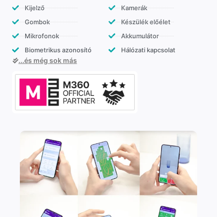
Kijelző
Kamerák
Gombok
Készülék előélet
Mikrofonok
Akkumulátor
Biometrikus azonosító
Hálózati kapcsolat
...és még sok más