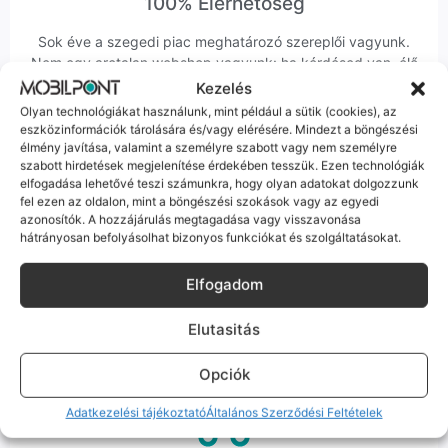
100% Elérhetőség
Sok éve a szegedi piac meghatározó szereplői vagyunk.
Nem egy arctalan webshop vagyunk: ha kérdésed van, élő
ember veszi fel a telefont, és személyesen is megtalálsz
Kezelés
minket Szegeden.
Olyan technológiákat használunk, mint például a sütik (cookies), az
eszközinformációk tárolására és/vagy elérésére. Mindezt a böngészési
élmény javítása, valamint a személyre szabott vagy nem személyre
szabott hirdetések megjelenítése érdekében tesszük. Ezen technológiák
elfogadása lehetővé teszi számunkra, hogy olyan adatokat dolgozzunk
fel ezen az oldalon, mint a böngészési szokások vagy az egyedi
azonosítók. A hozzájárulás megtagadása vagy visszavonása
Korrekt Ügyintézés
hátrányosan befolyásolhat bizonyos funkciókat és szolgáltatásokat.
Hibázni emberi dolog, de a felelősségvállalás nálunk alap.
Elfogadom
Ha ritkán előfordul egy hiba, nem kifogásokat keresünk,
hanem megoldást. Szakértő kollégáink azonnal kézbe
Elutasitás
veszik az ügyedet.
Opciók
Adatkezelési tájékoztató
Általános Szerződési Feltételek