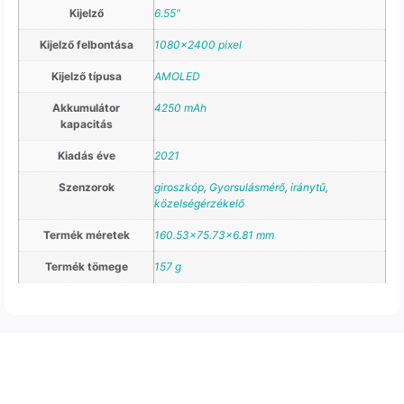
Kijelző
6.55"
Kijelző felbontása
1080×2400 pixel
Kijelző típusa
AMOLED
Akkumulátor
4250 mAh
kapacitás
Kiadás éve
2021
Szenzorok
giroszkóp
,
Gyorsulásmérő
,
iránytű
,
közelségérzékelő
Termék méretek
160.53×75.73×6.81 mm
Termék tömege
157 g