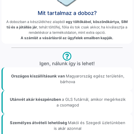
Mit tartalmaz a doboz?
A dobozban a készülékhez alapból
egy töltőkábel, köszönőkártya, SIM
tű és a jótállás jár
, tehát töltőfej, fólia és tok csak akkor, ha kiválasztja a
rendeléskor a termékoldalon, mint extra opció.
A számlát a vásárlásról az ügyfelek emailben kapják.
Igen, nálunk így is lehet!
Országos kiszállításunk van
Magyarország egész területén,
bárhova
Utánvét akár készpénzben
a GLS futárnál, amikor megérkezik
a csomagod
Személyes átvételi lehetőség
Makói és Szegedi üzletünkben
is akár azonnal