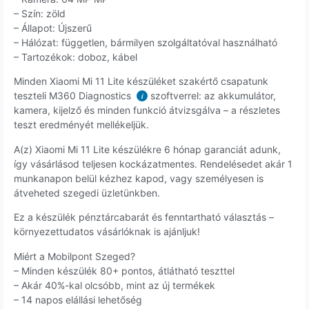
– Szín: zöld
– Állapot: Újszerű
– Hálózat: független, bármilyen szolgáltatóval használható
– Tartozékok: doboz, kábel
Minden Xiaomi Mi 11 Lite készüléket szakértő csapatunk
teszteli M360 Diagnostics
szoftverrel: az akkumulátor,
i
kamera, kijelző és minden funkció átvizsgálva – a részletes
teszt eredményét mellékeljük.
A(z) Xiaomi Mi 11 Lite készülékre 6 hónap garanciát adunk,
így vásárlásod teljesen kockázatmentes. Rendelésedet akár 1
munkanapon belül kézhez kapod, vagy személyesen is
átveheted szegedi üzletünkben.
Ez a készülék pénztárcabarát és fenntartható választás –
környezettudatos vásárlóknak is ajánljuk!
Miért a Mobilpont Szeged?
– Minden készülék 80+ pontos, átlátható teszttel
– Akár 40%-kal olcsóbb, mint az új termékek
– 14 napos elállási lehetőség