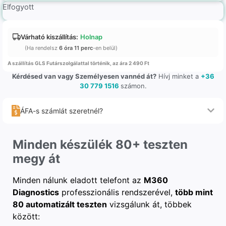
Elfogyott
Várható kiszállítás:
Holnap
(Ha rendelsz
6 óra 11 perc
-en belül)
A szállítás GLS Futárszolgálattal történik, az ára 2 490 Ft
Kérdésed van vagy Személyesen vannéd át?
Hívj minket a
+36
30 779 1516
számon.
ÁFA-s számlát szeretnél?
Minden készülék 80+ teszten
megy át
Minden nálunk eladott telefont az
M360
Diagnostics
professzionális rendszerével,
több mint
80 automatizált teszten
vizsgálunk át, többek
között: