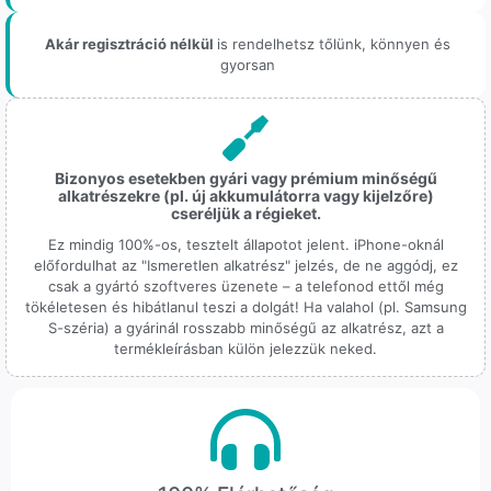
Akár regisztráció nélkül
is rendelhetsz tőlünk, könnyen és
gyorsan
Bizonyos esetekben gyári vagy prémium minőségű
alkatrészekre (pl. új akkumulátorra vagy kijelzőre)
cseréljük a régieket.
Ez mindig 100%-os, tesztelt állapotot jelent. iPhone-oknál
előfordulhat az "Ismeretlen alkatrész" jelzés, de ne aggódj, ez
csak a gyártó szoftveres üzenete – a telefonod ettől még
tökéletesen és hibátlanul teszi a dolgát! Ha valahol (pl. Samsung
S-széria) a gyárinál rosszabb minőségű az alkatrész, azt a
termékleírásban külön jelezzük neked.