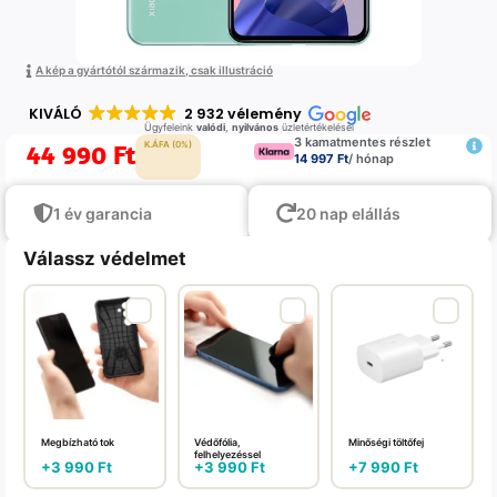
A kép a gyártótól származik, csak illustráció
KIVÁLÓ
2 932 vélemény
Ügyfeleink
valódi
,
nyilvános
üzletértékelései
3 kamatmentes részlet
44 990
Ft
K.ÁFA (0%)
14 997 Ft
/ hónap
1 év garancia
20 nap elállás
Válassz védelmet
Megbízható tok
Védőfólia,
Minőségi töltőfej
felhelyezéssel
+
3 990
Ft
+
3 990
Ft
+
7 990
Ft