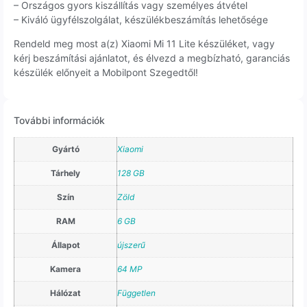
– Országos gyors kiszállítás vagy személyes átvétel
– Kiváló ügyfélszolgálat, készülékbeszámítás lehetősége
Rendeld meg most a(z) Xiaomi Mi 11 Lite készüléket, vagy
kérj beszámítási ajánlatot, és élvezd a megbízható, garanciás
készülék előnyeit a Mobilpont Szegedtől!
További információk
Gyártó
Xiaomi
Tárhely
128 GB
Szín
Zöld
RAM
6 GB
Állapot
újszerű
Kamera
64 MP
Hálózat
Független