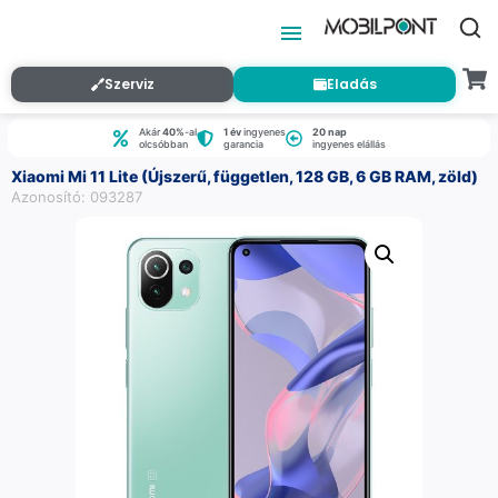
Szerviz
Eladás
Akár
40%
-al
1 év
ingyenes
20 nap
olcsóbban
garancia
ingyenes elállás
Xiaomi Mi 11 Lite (Újszerű, független, 128 GB, 6 GB RAM, zöld)
Azonosító: 093287