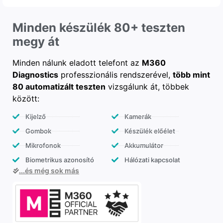
Minden készülék 80+ teszten
megy át
Minden nálunk eladott telefont az
M360
Diagnostics
professzionális rendszerével,
több mint
80 automatizált teszten
vizsgálunk át, többek
között:
Kijelző
Kamerák
Gombok
Készülék előélet
Mikrofonok
Akkumulátor
Biometrikus azonosító
Hálózati kapcsolat
...és még sok más