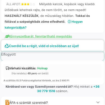
Mélyebb karcok, kopások vagy kisebb
ÁLLAPOT:
ütődések lehetnek rajta, de nem törött, se nem repedt!
HASZNÁLT KÉSZÜLÉK
, de műszakilag hibátlan.
Tokkal és
fóliával a szépséghibák zöme elfedhető.
ⓘ Hogyan
kategorizáljuk?
Környezetbarát, fenntartható megoldás
Cseréld be a régit, vidd el olcsóbban az újat!
Elfogyott
Várható kiszállítás:
Holnap
(Ha rendelsz
49 perc
-en belül)
A szállítás GLS Futárszolgálattal történik, az ára 2 490 Ft
Kérdésed van vagy Személyesen vannéd át?
Hívj minket a
+36
30 779 1516
számon.
ÁFA-s számlát szeretnél?