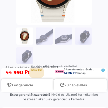
Ügyfeleink
valódi
,
nyilvános
üzletértékelései
A kép a gyártótól származik, csak illustráció
3 kamatmentes részlet
44 990
Ft
K.ÁFA (0%)
14 997 Ft
/ hónap
1 év garancia
20 nap elállás
Extra garanciát szeretnél?
Kiváló és Újszerű termékeinkre
összesen akár 3 év garanciát is kérhetsz!