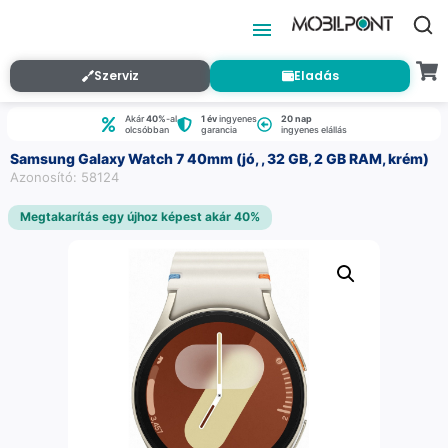
Szerviz
Eladás
Akár
40%
-al
1 év
ingyenes
20 nap
olcsóbban
garancia
ingyenes elállás
Samsung Galaxy Watch 7 40mm (jó, , 32 GB, 2 GB RAM, krém)
Azonosító: 58124
Megtakarítás egy újhoz képest akár 40%