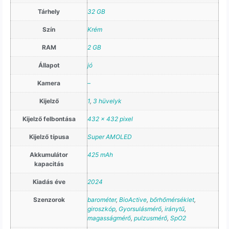
Tárhely
32 GB
Szín
Krém
RAM
2 GB
Állapot
jó
Kamera
–
Kijelző
1
,
3 hüvelyk
Kijelző felbontása
432 x 432 pixel
Kijelző típusa
Super AMOLED
Akkumulátor
425 mAh
kapacitás
Kiadás éve
2024
Szenzorok
barométer
,
BioActive
,
bőrhőmérséklet
,
giroszkóp
,
Gyorsulásmérő
,
iránytű
,
magasságmérő
,
pulzusmérő
,
SpO2