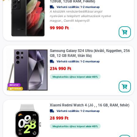
128GB, 12GB RAM, Fekete)
Várható szállítás: 1-2 munkanap
A készülék rendszerbeállításai angol
nyelvűek a telepített alkalmazások nyelve
magyar., Cserélt képernyő!
99 990
Ft
Samsung Galaxy S24 Ultra (kiváló, független, 256
GB, 12 GB RAM, titán lila)
Várható szállítás: 1-2 munkanap
234 990
Ft
Megtakarítás újhoz képest
akár 40%
Gamer
Prémium
Xiaomi Redmi Watch 4 (Jó , , 16 GB, RAM, fehér)
Várható szállítás: 1-2 munkanap
28 999
Ft
Megtakarítás újhoz képest
akár 40%