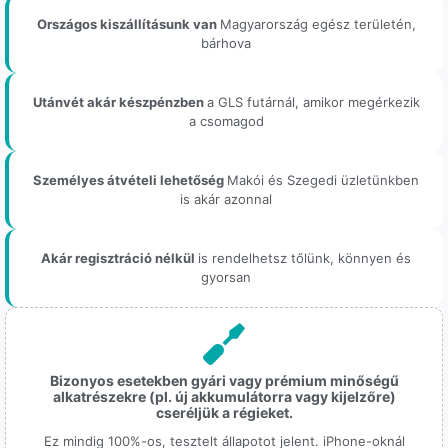
Országos kiszállításunk van
Magyarország egész területén,
bárhova
Utánvét akár készpénzben
a GLS futárnál, amikor megérkezik
a csomagod
Személyes átvételi lehetőség
Makói és Szegedi üzletünkben
is akár azonnal
Akár regisztráció nélkül
is rendelhetsz tőlünk, könnyen és
gyorsan
Bizonyos esetekben gyári vagy prémium minőségű
alkatrészekre (pl. új akkumulátorra vagy kijelzőre)
cseréljük a régieket.
Ez mindig 100%-os, tesztelt állapotot jelent. iPhone-oknál