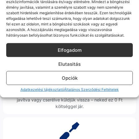
Korrekt Ügyintézés
eszközinformációk tárolására és/vagy elérésére. Mindezt a böngészési
élmény javítása, valamint a személyre szabott vagy nem személyre
szabott hirdetések megjelenítése érdekében tesszük. Ezen technológiák
Hibázni emberi dolog, de a felelősségvállalás nálunk alap.
elfogadása lehetővé teszi számunkra, hogy olyan adatokat dolgozzunk
Ha ritkán előfordul egy hiba, nem kifogásokat keresünk,
fel ezen az oldalon, mint a böngészési szokások vagy az egyedi
hanem megoldást. Szakértő kollégáink azonnal kézbe
azonosítók. A hozzájárulás megtagadása vagy visszavonása
veszik az ügyedet.
hátrányosan befolyásolhat bizonyos funkciókat és szolgáltatásokat.
Elfogadom
Elutasitás
Ingyenes Futár & Szerviz
Opciók
Ha messze laksz, mi megyünk a készülékért. Garanciális
Adatkezelési tájékoztató
Általános Szerződési Feltételek
probléma esetén küldjük a futárt, bevizsgáljuk a telefont, és
javítva vagy cserélve küldjük vissza – neked ez 0 Ft
költséggel jár.